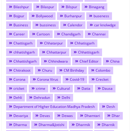
Bilashpur
Bilaspur
Bilspur
Binagang
Bojpur
Bollywood
Burhanpur
buseness
Business
bussiness
Calendor
car knolwdge
Career
Cartoon
Chandigarh
Channai
Chattisgarh
Chhatarpur
Chhatisgarh
chhatishgarh
Chhattarpur
Chhattisgarh
Chhattishgarh
Chhindwara
Chief Editor
China
Chitrakoot
Churu
CM Birthday
Colombo
Corona
Corona Virus
Covid-19
Crecket
cricket
crime
Cultural
Datia
Dausa
Dehli
Dehradun
Delhi
Department of Higher Education Madhya Pradesh
Desh
Devariya
Devas
Dewas
Dhamtari
Dhar
Dharma
Dharma&Jotishi
Dharmik
Dharnik