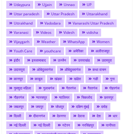
Udaypura
Ujjain
Unnao
UP
Uttar paradesh
Uttar Pradesh
Uttarakhand
Uttrakhand
Vadodara
Vanarashi Uttar Pradesh
Varanasi
Videos
Videsh
vidisha
Vijaygarh
Weather
WhatsApp
Women
Youth Care
youthcare
अमेरिका
अलीराजपुर
इंदौर
इस्लामाबाद
उज्जैन
उत्तराखंड
उदयपुरा
उदायपुरा
ओबेदुल्लागंज
औबेदुल्लागंज
कथा वाचन
कानपुर
काबुल
खंडवा
खंडेरा
गङी
गुना
गुमशुदा महिला
गुलाबगंज
गैतरगंज
गैरतगंज
गोहरगंज
गौहरगंज
ग्यारसपुर
ग्वालियर
चिकलोद
छतरपुर
जबलपुर
जयपुर
जोधपुर
दक्षिण मुंबई
दमोह
दिल्ली
दीवानगंज
देवनगर
देवास
देश
धार
नई दिल्ली
नई दिल्ली
नटेरन
नरसिंहपुर
पानीपत