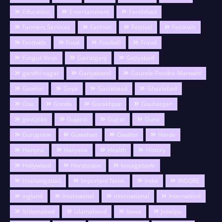
Education
Entertainment
Faridabad
Farmers Services
Fashion
Festival
Festivals
Festivels
Food
Football
Fraud
Fungus Virus
Gairatganj
Gajiyabad
gandhi nagar
Gariyaband
Gaurela-Pendra-Marwahi
Gawlior
Gaya
Gaziabaad
Ghaziabad
Goa
Gonda
Gorakhpur
Gouhargan
govt.jobs
Gujarat
Gujrat
Guna
Gurugram
Guwahati
Gwalior
Harda
Hariyna
Haryana
Health
History
Hollywood
Horoscope
hosagabade
Hoshangabad
Important News
India
INDORE
ingland
Internatinal
international
Internationl
Ishlamabad
islamabaad
Itawa
Jabalpu