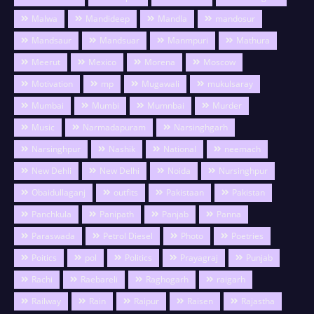
Malwa
Mandideep
Mandla
mandosur
Mandsaur
Mandsuar
Manmpuri
Mathura
Meerut
Mexico
Morena
Moscow
Motivation
mp
Mugawali
mukulsaray
Mumbai
Mumbi
Mumnbai
Murder
Music
Narmadapuram
Narsinghgarh
Narsinghpur
Nashik
National
neemach
New Dehli
New Delhi
Noida
Nursinghpur
Obaidullaganj
outfits
Pakistaan
Pakistan
Panchkula
Panipath
Panjab
Panna
Paraswada
Petrol Diesel
Photo
Poetries
Poitics
pol
Politics
Prayagraj
Punjab
Rachi
Raebareli
Raghogarh
raigarh
Railway
Rain
Raipur
Raisen
Rajastha