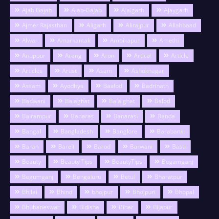
Ajab Gajab
Ajab-Gajab
Ajaigarh
Ajaygarh
Ajmer Rajasthan
Aligarh
Alirajpur
Allahbaad
Alwar
Amarkantak
Ambikapur
Amethi
Anuppur
Arang
Aron
Artical
Article
Articles
Artist
Asam
Ashoknagar
Assam
Ayodhya
Baalod
Badrinath
Badwani
Balaghat
Balalghat
Balod
Balrampur
Banaras
Banarasi
Banda
Bangal
Bangladesh
Banglore
Barabanki
Baran
Bareli
Barod
Barwani
Basti
Beauty
Beauty Tips
BeautyTips
Begamganj
Begumganj
Bengaluru
Betul
Bharatpur
Bhilai
Bhind
bhojpur
Bhojpuri
Bhopal
Bhubaneswar
Bidisha
Bihar
Bijapur