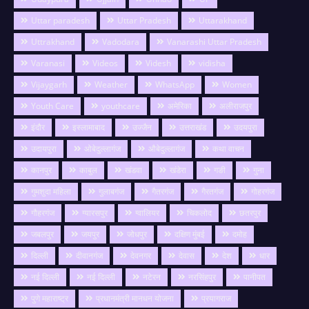
Uttar paradesh
Uttar Pradesh
Uttarakhand
Uttrakhand
Vadodara
Vanarashi Uttar Pradesh
Varanasi
Videos
Videsh
vidisha
Vijaygarh
Weather
WhatsApp
Women
Youth Care
youthcare
अमेरिका
अलीराजपुर
इंदौर
इस्लामाबाद
उज्जैन
उत्तराखंड
उदयपुरा
उदायपुरा
ओबेदुल्लागंज
औबेदुल्लागंज
कथा वाचन
कानपुर
काबुल
खंडवा
खंडेरा
गङी
गुना
गुमशुदा महिला
गुलाबगंज
गैतरगंज
गैरतगंज
गोहरगंज
गौहरगंज
ग्यारसपुर
ग्वालियर
चिकलोद
छतरपुर
जबलपुर
जयपुर
जोधपुर
दक्षिण मुंबई
दमोह
दिल्ली
दीवानगंज
देवनगर
देवास
देश
धार
नई दिल्ली
नई दिल्ली
नटेरन
नरसिंहपुर
पानीपत
पुणे महाराष्ट्र
प्रधानमंत्री मानधन योजना
प्रयागराज