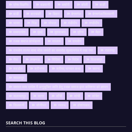
प्रेस विज्ञप्ति
बङवानी
बम्होरी
बरेली
बाङी
बाडी
बाराबंकी
बिहार
बेगमगंज
बेगमगंज/सिलवानी
भारत
भिंड
भोपाल
मंडीदीप
मण्डीदीप
मध्यप्रदेश
मुंबई
मुरादाबाद
मुरैना
मैहर
रजक समाज कार्यक्रम
रतलाम
रायसेन
रायसेन तात्या मामा भील जयंती का समारोह सुल्तानगंज में रखा गया
राहतगढ़
रीवा
लखनऊ
विदिशा
विदेश
विलासपुर
शहडोल
श्रीनगर
श्रीमद् भागवत कथा
सतना
सतलापुर
समस्त मध्य प्रदेश मै अनुसूचित जाति हेतु रजक समाज द्वारा कमिश्नर को ज्ञापन
सलामतपुर
सागर
साँची
सांची
सांचेत
सिलवानी
सोनीपत
स्वस्थ
होशंगाबाद
SEARCH THIS BLOG