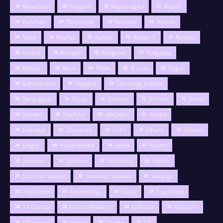
Rajasthan
Rajgarh
Rajnandgao
Rajpur
Rajsthan
Ramnagar
Rampur
Ranchi
Rape
Rasifal
ratlam
Raygarh
Raypur
recent
Recipes
Religions
Religious
Relison
Reva
Rewa
Russia
Sagar
Saharanpur
Sajapur
Samsung Laptop
Sarangpur
Satna
Science
Sehore
Seoni
Shaakti
Shahdol
shajapur
Shakti
Sheopur
Sheopure
Sidhi
Sihore
Silwani
singer
social media
Sport
Sports
Sportsm
Spritual
Sri Lanka
States
Success Stories
Summer Season
Surguja
Taalibaan
Technology
Tools
Top News
TV Gossip
Uattar Pradesh
Udaipur
Udaypur
Udaypura
Ujjain
Unnao
UP