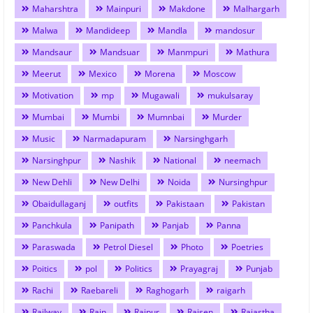
Maharshtra
Mainpuri
Makdone
Malhargarh
Malwa
Mandideep
Mandla
mandosur
Mandsaur
Mandsuar
Manmpuri
Mathura
Meerut
Mexico
Morena
Moscow
Motivation
mp
Mugawali
mukulsaray
Mumbai
Mumbi
Mumnbai
Murder
Music
Narmadapuram
Narsinghgarh
Narsinghpur
Nashik
National
neemach
New Dehli
New Delhi
Noida
Nursinghpur
Obaidullaganj
outfits
Pakistaan
Pakistan
Panchkula
Panipath
Panjab
Panna
Paraswada
Petrol Diesel
Photo
Poetries
Poitics
pol
Politics
Prayagraj
Punjab
Rachi
Raebareli
Raghogarh
raigarh
Railway
Rain
Raipur
Raisen
Rajastha