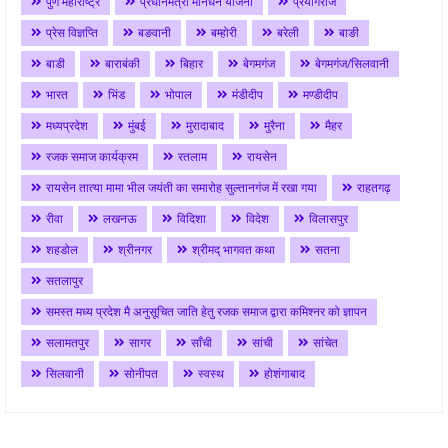
पुणे महाराष्ट्र
प्रधानमंत्री मानधन योजना
प्रयागराज
प्रेस विज्ञप्ति
बङवानी
बम्होरी
बरेली
बाङी
बाडी
बाराबंकी
बिहार
बेगमगंज
बेगमगंज/सिलवानी
भारत
भिंड
भोपाल
मंडीदीप
मण्डीदीप
मध्यप्रदेश
मुंबई
मुरादाबाद
मुरैना
मैहर
रजक समाज कार्यक्रम
रतलाम
रायसेन
रायसेन तात्या मामा भील जयंती का समारोह सुल्तानगंज में रखा गया
राहतगढ़
रीवा
लखनऊ
विदिशा
विदेश
विलासपुर
शहडोल
श्रीनगर
श्रीमद् भागवत कथा
सतना
सतलापुर
समस्त मध्य प्रदेश मै अनुसूचित जाति हेतु रजक समाज द्वारा कमिश्नर को ज्ञापन
सलामतपुर
सागर
साँची
सांची
सांचेत
सिलवानी
सोनीपत
स्वस्थ
होशंगाबाद