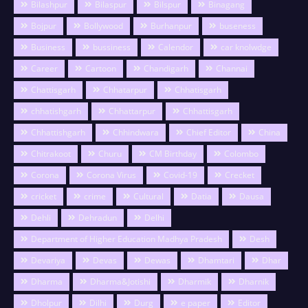
Bilashpur
Bilaspur
Bilspur
Binagang
Bojpur
Bollywood
Burhanpur
buseness
Business
bussiness
Calendor
car knolwdge
Career
Cartoon
Chandigarh
Channai
Chattisgarh
Chhatarpur
Chhatisgarh
chhatishgarh
Chhattarpur
Chhattisgarh
Chhattishgarh
Chhindwara
Chief Editor
China
Chitrakoot
Churu
CM Birthday
Colombo
Corona
Corona Virus
Covid-19
Crecket
cricket
crime
Cultural
Datia
Dausa
Dehli
Dehradun
Delhi
Department of Higher Education Madhya Pradesh
Desh
Devariya
Devas
Dewas
Dhamtari
Dhar
Dharma
Dharma&Jotishi
Dharmik
Dharnik
Dholpur
Dilhi
Durg
e paper
Editor