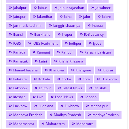
Jabalpur
Jaipur
jaipur rajasthan
Jaisalmer
Jaitupur
Jalandhar
Jalna
jalor
Jalore
jammu & kashmir
Janggir chaampa
Jhabua
Jhansi
Jharkhand
Jirapur
JOB vacancy
JOBS
JOBS Rcuirment
Jodhpur
jyotis
Kanada
Kannauj
Kanpur
Karachi pakistan
Karnatak
katni
Khana Khazana
khana-khazana
Khandwa
Khargone
Khurai
kolakata
Kolkata
Korba
Kota
l Lucknow
Lakhnow
Lalitpur
Latest News
life style
lifestyle
Live
Local News
London
Lucknow
Ludhiana
Lukhnow
Machalpur
Madhaya Pradesh
Madhya Pradesh
madhyaPradesh
Maharashtra
Maharastra
Maharatra