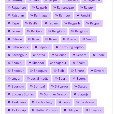
Rajasthan
Rajgarh
Rajnandgao
Rajpur
Rajsthan
Ramnagar
Rampur
Ranchi
Rape
Rasifal
ratlam
Raygarh
Raypur
recent
Recipes
Religions
Religious
Relison
Reva
Rewa
Russia
Sagar
Saharanpur
Sajapur
Samsung Laptop
Sarangpur
Satna
Science
Sehore
Seoni
Shaakti
Shahdol
shajapur
Shakti
Sheopur
Sheopure
Sidhi
Sihore
Silwani
singer
social media
Sport
Sports
Sportsm
Spritual
Sri Lanka
States
Success Stories
Summer Season
Surguja
Taalibaan
Technology
Tools
Top News
TV Gossip
Uattar Pradesh
Udaipur
Udaypur