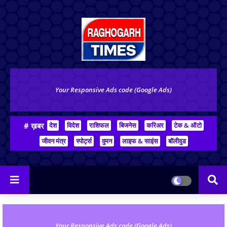
Your Responsive Ads code (Google Ads)
# ख़बर
देश
विदेश
राशिफल
बिजनेस
करिअर
टेक & ऑटो
जीवन मंत्र
स्पोर्ट्स
वुमन
लाइफ & साइंस
बॉलीवुड
Your Responsive Ads code (Google Ads)