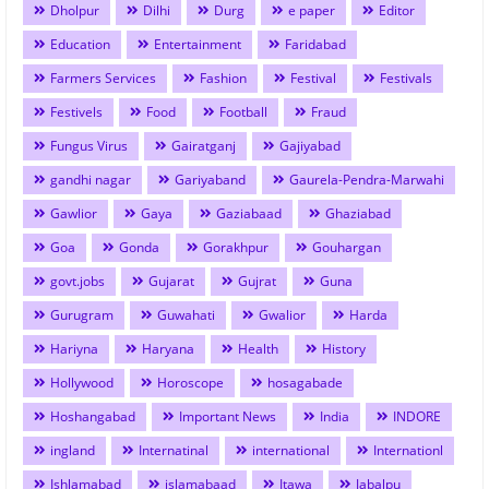
Dholpur
Dilhi
Durg
e paper
Editor
Education
Entertainment
Faridabad
Farmers Services
Fashion
Festival
Festivals
Festivels
Food
Football
Fraud
Fungus Virus
Gairatganj
Gajiyabad
gandhi nagar
Gariyaband
Gaurela-Pendra-Marwahi
Gawlior
Gaya
Gaziabaad
Ghaziabad
Goa
Gonda
Gorakhpur
Gouhargan
govt.jobs
Gujarat
Gujrat
Guna
Gurugram
Guwahati
Gwalior
Harda
Hariyna
Haryana
Health
History
Hollywood
Horoscope
hosagabade
Hoshangabad
Important News
India
INDORE
ingland
Internatinal
international
Internationl
Ishlamabad
islamabaad
Itawa
Jabalpu