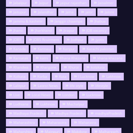
Jabalpur
Jaipur
jaipur rajasthan
Jaisalmer
Jaitupur
Jalandhar
Jalna
jalor
Jalore
jammu & kashmir
Janggir chaampa
Jhabua
Jhansi
Jharkhand
Jirapur
JOB vacancy
JOBS
JOBS Rcuirment
Jodhpur
jyotis
Kanada
Kannauj
Kanpur
Karachi pakistan
Karnatak
katni
Khana Khazana
khana-khazana
Khandwa
Khargone
Khurai
kolakata
Kolkata
Korba
Kota
l Lucknow
Lakhnow
Lalitpur
Latest News
life style
lifestyle
Live
Local News
London
Lucknow
Ludhiana
Lukhnow
Machalpur
Madhaya Pradesh
Madhya Pradesh
madhyaPradesh
Maharashtra
Maharastra
Maharatra
Maharshtra
Mainpuri
Makdone
Malhargarh