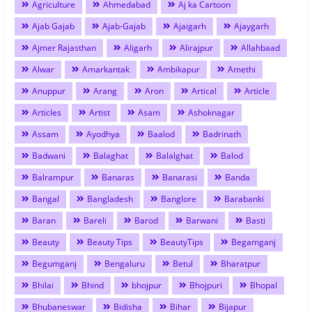
Agriculture
Ahmedabad
Aj ka Cartoon
Ajab Gajab
Ajab-Gajab
Ajaigarh
Ajaygarh
Ajmer Rajasthan
Aligarh
Alirajpur
Allahbaad
Alwar
Amarkantak
Ambikapur
Amethi
Anuppur
Arang
Aron
Artical
Article
Articles
Artist
Asam
Ashoknagar
Assam
Ayodhya
Baalod
Badrinath
Badwani
Balaghat
Balalghat
Balod
Balrampur
Banaras
Banarasi
Banda
Bangal
Bangladesh
Banglore
Barabanki
Baran
Bareli
Barod
Barwani
Basti
Beauty
Beauty Tips
BeautyTips
Begamganj
Begumganj
Bengaluru
Betul
Bharatpur
Bhilai
Bhind
bhojpur
Bhojpuri
Bhopal
Bhubaneswar
Bidisha
Bihar
Bijapur