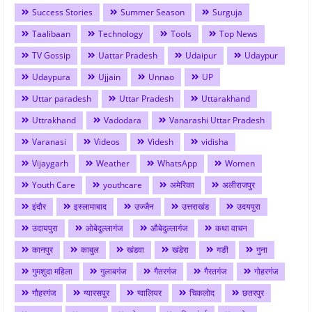
Success Stories
Summer Season
Surguja
Taalibaan
Technology
Tools
Top News
TV Gossip
Uattar Pradesh
Udaipur
Udaypur
Udaypura
Ujjain
Unnao
UP
Uttar paradesh
Uttar Pradesh
Uttarakhand
Uttrakhand
Vadodara
Vanarashi Uttar Pradesh
Varanasi
Videos
Videsh
vidisha
Vijaygarh
Weather
WhatsApp
Women
Youth Care
youthcare
अमेरिका
अलीराजपुर
इंदौर
इस्लामाबाद
उज्जैन
उत्तराखंड
उदयपुरा
उदायपुरा
ओबेदुल्लागंज
औबेदुल्लागंज
कथा वाचन
कानपुर
काबुल
खंडवा
खंडेरा
गङी
गुना
गुमशुदा महिला
गुलाबगंज
गैतरगंज
गैरतगंज
गोहरगंज
गौहरगंज
ग्यारसपुर
ग्वालियर
चिकलोद
छतरपुर