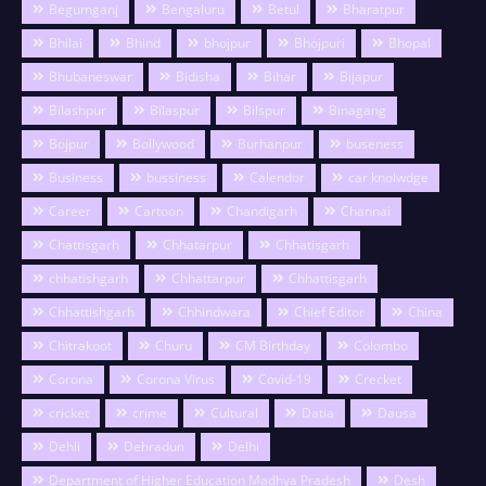
Begumganj
Bengaluru
Betul
Bharatpur
Bhilai
Bhind
bhojpur
Bhojpuri
Bhopal
Bhubaneswar
Bidisha
Bihar
Bijapur
Bilashpur
Bilaspur
Bilspur
Binagang
Bojpur
Bollywood
Burhanpur
buseness
Business
bussiness
Calendor
car knolwdge
Career
Cartoon
Chandigarh
Channai
Chattisgarh
Chhatarpur
Chhatisgarh
chhatishgarh
Chhattarpur
Chhattisgarh
Chhattishgarh
Chhindwara
Chief Editor
China
Chitrakoot
Churu
CM Birthday
Colombo
Corona
Corona Virus
Covid-19
Crecket
cricket
crime
Cultural
Datia
Dausa
Dehli
Dehradun
Delhi
Department of Higher Education Madhya Pradesh
Desh