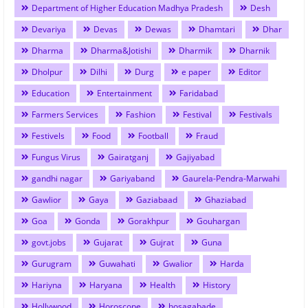
Department of Higher Education Madhya Pradesh
Desh
Devariya
Devas
Dewas
Dhamtari
Dhar
Dharma
Dharma&Jotishi
Dharmik
Dharnik
Dholpur
Dilhi
Durg
e paper
Editor
Education
Entertainment
Faridabad
Farmers Services
Fashion
Festival
Festivals
Festivels
Food
Football
Fraud
Fungus Virus
Gairatganj
Gajiyabad
gandhi nagar
Gariyaband
Gaurela-Pendra-Marwahi
Gawlior
Gaya
Gaziabaad
Ghaziabad
Goa
Gonda
Gorakhpur
Gouhargan
govt.jobs
Gujarat
Gujrat
Guna
Gurugram
Guwahati
Gwalior
Harda
Hariyna
Haryana
Health
History
Hollywood
Horoscope
hosagabade