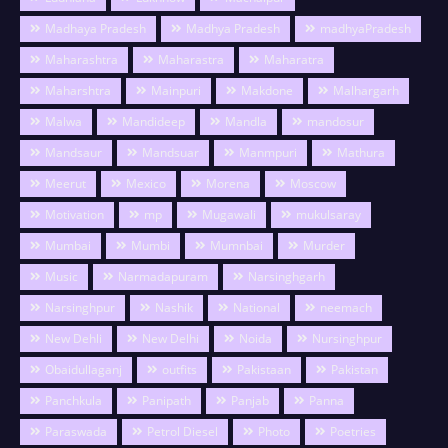
Madhaya Pradesh
Madhya Pradesh
madhyaPradesh
Maharashtra
Maharastra
Maharatra
Maharshtra
Mainpuri
Makdone
Malhargarh
Malwa
Mandideep
Mandla
mandosur
Mandsaur
Mandsuar
Manmpuri
Mathura
Meerut
Mexico
Morena
Moscow
Motivation
mp
Mugawali
mukulsaray
Mumbai
Mumbi
Mumnbai
Murder
Music
Narmadapuram
Narsinghgarh
Narsinghpur
Nashik
National
neemach
New Dehli
New Delhi
Noida
Nursinghpur
Obaidullaganj
outfits
Pakistaan
Pakistan
Panchkula
Panipath
Panjab
Panna
Paraswada
Petrol Diesel
Photo
Poetries