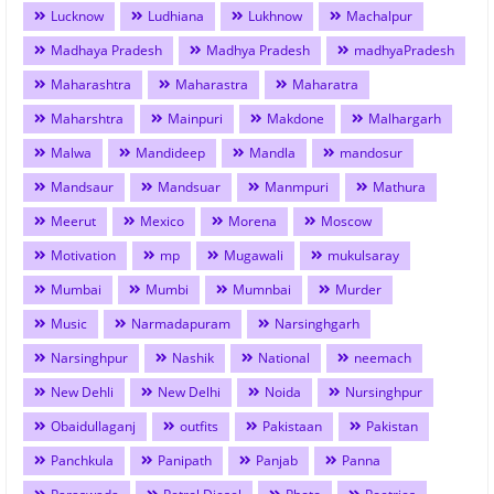
Lucknow
Ludhiana
Lukhnow
Machalpur
Madhaya Pradesh
Madhya Pradesh
madhyaPradesh
Maharashtra
Maharastra
Maharatra
Maharshtra
Mainpuri
Makdone
Malhargarh
Malwa
Mandideep
Mandla
mandosur
Mandsaur
Mandsuar
Manmpuri
Mathura
Meerut
Mexico
Morena
Moscow
Motivation
mp
Mugawali
mukulsaray
Mumbai
Mumbi
Mumnbai
Murder
Music
Narmadapuram
Narsinghgarh
Narsinghpur
Nashik
National
neemach
New Dehli
New Delhi
Noida
Nursinghpur
Obaidullaganj
outfits
Pakistaan
Pakistan
Panchkula
Panipath
Panjab
Panna