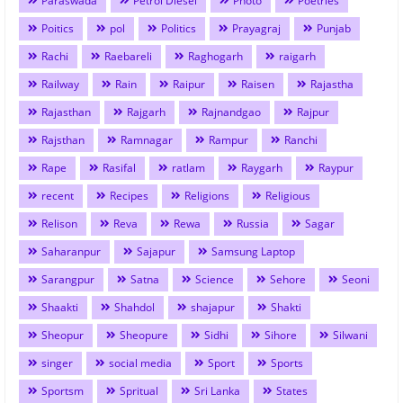
Paraswada
Petrol Diesel
Photo
Poetries
Poitics
pol
Politics
Prayagraj
Punjab
Rachi
Raebareli
Raghogarh
raigarh
Railway
Rain
Raipur
Raisen
Rajastha
Rajasthan
Rajgarh
Rajnandgao
Rajpur
Rajsthan
Ramnagar
Rampur
Ranchi
Rape
Rasifal
ratlam
Raygarh
Raypur
recent
Recipes
Religions
Religious
Relison
Reva
Rewa
Russia
Sagar
Saharanpur
Sajapur
Samsung Laptop
Sarangpur
Satna
Science
Sehore
Seoni
Shaakti
Shahdol
shajapur
Shakti
Sheopur
Sheopure
Sidhi
Sihore
Silwani
singer
social media
Sport
Sports
Sportsm
Spritual
Sri Lanka
States