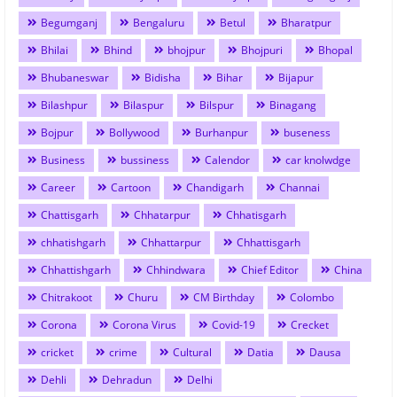
Begumganj
Bengaluru
Betul
Bharatpur
Bhilai
Bhind
bhojpur
Bhojpuri
Bhopal
Bhubaneswar
Bidisha
Bihar
Bijapur
Bilashpur
Bilaspur
Bilspur
Binagang
Bojpur
Bollywood
Burhanpur
buseness
Business
bussiness
Calendor
car knolwdge
Career
Cartoon
Chandigarh
Channai
Chattisgarh
Chhatarpur
Chhatisgarh
chhatishgarh
Chhattarpur
Chhattisgarh
Chhattishgarh
Chhindwara
Chief Editor
China
Chitrakoot
Churu
CM Birthday
Colombo
Corona
Corona Virus
Covid-19
Crecket
cricket
crime
Cultural
Datia
Dausa
Dehli
Dehradun
Delhi