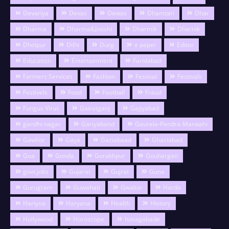
Devariya
Devas
Dewas
Dhamtari
Dhar
Dharma
Dharma&Jotishi
Dharmik
Dharnik
Dholpur
Dilhi
Durg
e paper
Editor
Education
Entertainment
Faridabad
Farmers Services
Fashion
Festival
Festivals
Festivels
Food
Football
Fraud
Fungus Virus
Gairatganj
Gajiyabad
gandhi nagar
Gariyaband
Gaurela-Pendra-Marwahi
Gawlior
Gaya
Gaziabaad
Ghaziabad
Goa
Gonda
Gorakhpur
Gouhargan
govt.jobs
Gujarat
Gujrat
Guna
Gurugram
Guwahati
Gwalior
Harda
Hariyna
Haryana
Health
History
Hollywood
Horoscope
hosagabade