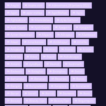
Aagra
Aapka star
Advisement 26 January 2022
Agar
agar malwa
AgarMalwa
Agra
Agriculture
Ahmedabad
Aj ka Cartoon
Ajab Gajab
Ajab-Gajab
Ajaigarh
Ajaygarh
Ajmer Rajasthan
Aligarh
Alirajpur
Allahbaad
Alwar
Amarkantak
Ambikapur
Amethi
Anuppur
Arang
Aron
Artical
Article
Articles
Artist
Asam
Ashoknagar
Assam
Ayodhya
Baalod
Badrinath
Badwani
Balaghat
Balalghat
Balod
Balrampur
Banaras
Banarasi
Banda
Bangal
Bangladesh
Banglore
Barabanki
Baran
Bareli
Barod
Barwani
Basti
Beauty
Beauty Tips
BeautyTips
Begamganj