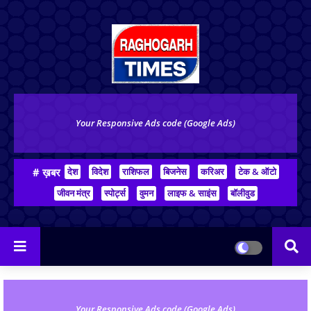
Your Responsive Ads code (Google Ads)
# ख़बर
देश
विदेश
राशिफल
बिजनेस
करिअर
टेक & ऑटो
जीवन मंत्र
स्पोर्ट्स
वुमन
लाइफ & साइंस
बॉलीवुड
Your Responsive Ads code (Google Ads)