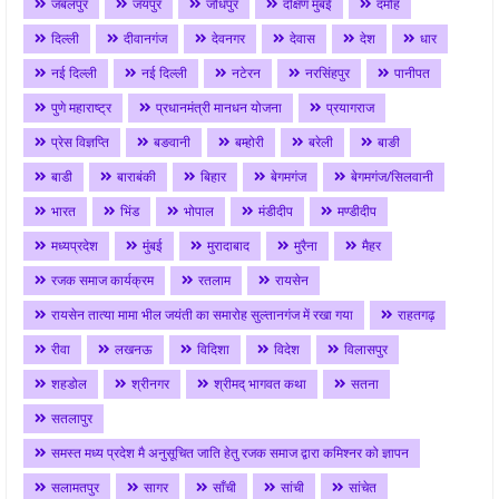
जबलपुर
जयपुर
जोधपुर
दक्षिण मुंबई
दमोह
दिल्ली
दीवानगंज
देवनगर
देवास
देश
धार
नई दिल्ली
नई दिल्ली
नटेरन
नरसिंहपुर
पानीपत
पुणे महाराष्ट्र
प्रधानमंत्री मानधन योजना
प्रयागराज
प्रेस विज्ञप्ति
बङवानी
बम्होरी
बरेली
बाङी
बाडी
बाराबंकी
बिहार
बेगमगंज
बेगमगंज/सिलवानी
भारत
भिंड
भोपाल
मंडीदीप
मण्डीदीप
मध्यप्रदेश
मुंबई
मुरादाबाद
मुरैना
मैहर
रजक समाज कार्यक्रम
रतलाम
रायसेन
रायसेन तात्या मामा भील जयंती का समारोह सुल्तानगंज में रखा गया
राहतगढ़
रीवा
लखनऊ
विदिशा
विदेश
विलासपुर
शहडोल
श्रीनगर
श्रीमद् भागवत कथा
सतना
सतलापुर
समस्त मध्य प्रदेश मै अनुसूचित जाति हेतु रजक समाज द्वारा कमिश्नर को ज्ञापन
सलामतपुर
सागर
साँची
सांची
सांचेत