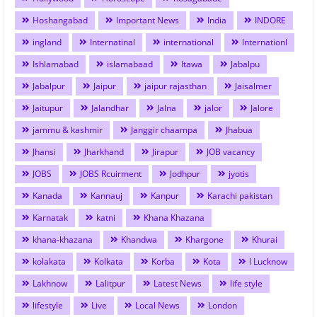
Hoshangabad
Important News
India
INDORE
ingland
Internatinal
international
Internationl
Ishlamabad
islamabaad
Itawa
Jabalpu
Jabalpur
Jaipur
jaipur rajasthan
Jaisalmer
Jaitupur
Jalandhar
Jalna
jalor
Jalore
jammu & kashmir
Janggir chaampa
Jhabua
Jhansi
Jharkhand
Jirapur
JOB vacancy
JOBS
JOBS Rcuirment
Jodhpur
jyotis
Kanada
Kannauj
Kanpur
Karachi pakistan
Karnatak
katni
Khana Khazana
khana-khazana
Khandwa
Khargone
Khurai
kolakata
Kolkata
Korba
Kota
l Lucknow
Lakhnow
Lalitpur
Latest News
life style
lifestyle
Live
Local News
London