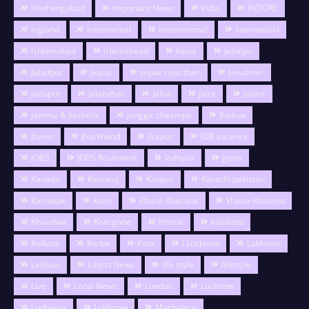
Hoshangabad
Important News
India
INDORE
ingland
Internatinal
international
Internationl
Ishlamabad
islamabaad
Itawa
Jabalpu
Jabalpur
Jaipur
jaipur rajasthan
Jaisalmer
Jaitupur
Jalandhar
Jalna
jalor
Jalore
jammu & kashmir
Janggir chaampa
Jhabua
Jhansi
Jharkhand
Jirapur
JOB vacancy
JOBS
JOBS Rcuirment
Jodhpur
jyotis
Kanada
Kannauj
Kanpur
Karachi pakistan
Karnatak
katni
Khana Khazana
khana-khazana
Khandwa
Khargone
Khurai
kolakata
Kolkata
Korba
Kota
l Lucknow
Lakhnow
Lalitpur
Latest News
life style
lifestyle
Live
Local News
London
Lucknow
Ludhiana
Lukhnow
Machalpur