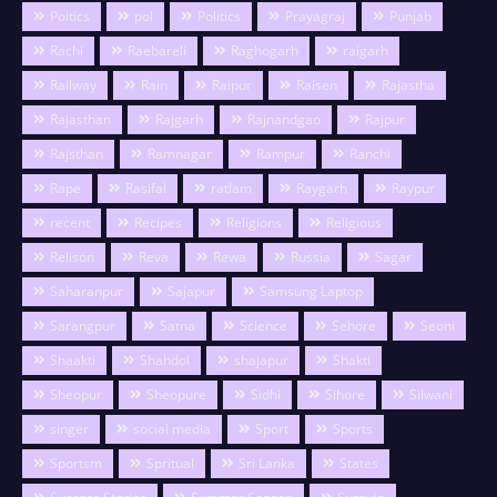
Poitics
pol
Politics
Prayagraj
Punjab
Rachi
Raebareli
Raghogarh
raigarh
Railway
Rain
Raipur
Raisen
Rajastha
Rajasthan
Rajgarh
Rajnandgao
Rajpur
Rajsthan
Ramnagar
Rampur
Ranchi
Rape
Rasifal
ratlam
Raygarh
Raypur
recent
Recipes
Religions
Religious
Relison
Reva
Rewa
Russia
Sagar
Saharanpur
Sajapur
Samsung Laptop
Sarangpur
Satna
Science
Sehore
Seoni
Shaakti
Shahdol
shajapur
Shakti
Sheopur
Sheopure
Sidhi
Sihore
Silwani
singer
social media
Sport
Sports
Sportsm
Spritual
Sri Lanka
States