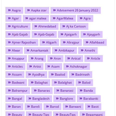
Aagra
Aapka star
Advisement 26 January 2022
Agar
agar malwa
AgarMalwa
Agra
Agriculture
Ahmedabad
Aj ka Cartoon
Ajab Gajab
Ajab-Gajab
Ajaigarh
Ajaygarh
Ajmer Rajasthan
Aligarh
Alirajpur
Allahbaad
Alwar
Amarkantak
Ambikapur
Amethi
Anuppur
Arang
Aron
Artical
Article
Articles
Artist
Asam
Ashoknagar
Assam
Ayodhya
Baalod
Badrinath
Badwani
Balaghat
Balalghat
Balod
Balrampur
Banaras
Banarasi
Banda
Bangal
Bangladesh
Banglore
Barabanki
Baran
Bareli
Barod
Barwani
Basti
Beauty
Beauty Tips
BeautyTips
Begamganj