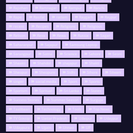
Rajsthan
Ramnagar
Rampur
Ranchi
Rape
Rasifal
ratlam
Raygarh
Raypur
recent
Recipes
Religions
Religious
Relison
Reva
Rewa
Russia
Sagar
Saharanpur
Sajapur
Samsung Laptop
Sarangpur
Satna
Science
Sehore
Seoni
Shaakti
Shahdol
shajapur
Shakti
Sheopur
Sheopure
Sidhi
Sihore
Silwani
singer
social media
Sport
Sports
Sportsm
Spritual
Sri Lanka
States
Success Stories
Summer Season
Surguja
Taalibaan
Technology
Tools
Top News
TV Gossip
Uattar Pradesh
Udaipur
Udaypur
Udaypura
Ujjain
Unnao
UP