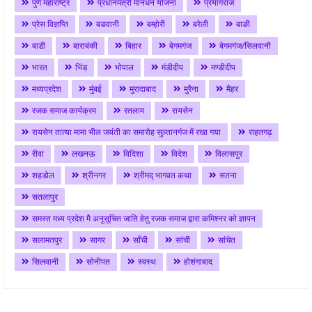
पुणे महाराष्ट्र
प्रधानमंत्री मानधन योजना
प्रयागराज
प्रेस विज्ञप्ति
बङवानी
बम्होरी
बरेली
बाङी
बाडी
बाराबंकी
बिहार
बेगमगंज
बेगमगंज/सिलवानी
भारत
भिंड
भोपाल
मंडीदीप
मण्डीदीप
मध्यप्रदेश
मुंबई
मुरादाबाद
मुरैना
मैहर
रजक समाज कार्यक्रम
रतलाम
रायसेन
रायसेन तात्या मामा भील जयंती का समारोह सुल्तानगंज में रखा गया
राहतगढ़
रीवा
लखनऊ
विदिशा
विदेश
विलासपुर
शहडोल
श्रीनगर
श्रीमद् भागवत कथा
सतना
सतलापुर
समस्त मध्य प्रदेश मै अनुसूचित जाति हेतु रजक समाज द्वारा कमिश्नर को ज्ञापन
सलामतपुर
सागर
साँची
सांची
सांचेत
सिलवानी
सोनीपत
स्वस्थ
होशंगाबाद