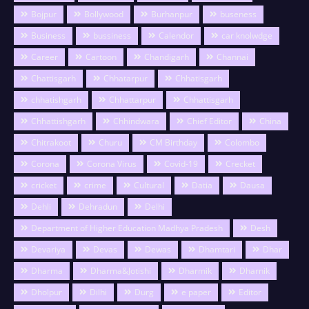
Bojpur
Bollywood
Burhanpur
buseness
Business
bussiness
Calendor
car knolwdge
Career
Cartoon
Chandigarh
Channai
Chattisgarh
Chhatarpur
Chhatisgarh
chhatishgarh
Chhattarpur
Chhattisgarh
Chhattishgarh
Chhindwara
Chief Editor
China
Chitrakoot
Churu
CM Birthday
Colombo
Corona
Corona Virus
Covid-19
Crecket
cricket
crime
Cultural
Datia
Dausa
Dehli
Dehradun
Delhi
Department of Higher Education Madhya Pradesh
Desh
Devariya
Devas
Dewas
Dhamtari
Dhar
Dharma
Dharma&Jotishi
Dharmik
Dharnik
Dholpur
Dilhi
Durg
e paper
Editor