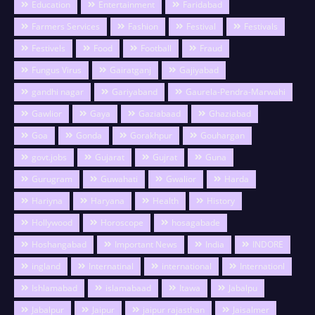
Education
Entertainment
Faridabad
Farmers Services
Fashion
Festival
Festivals
Festivels
Food
Football
Fraud
Fungus Virus
Gairatganj
Gajiyabad
gandhi nagar
Gariyaband
Gaurela-Pendra-Marwahi
Gawlior
Gaya
Gaziabaad
Ghaziabad
Goa
Gonda
Gorakhpur
Gouhargan
govt.jobs
Gujarat
Gujrat
Guna
Gurugram
Guwahati
Gwalior
Harda
Hariyna
Haryana
Health
History
Hollywood
Horoscope
hosagabade
Hoshangabad
Important News
India
INDORE
ingland
Internatinal
international
Internationl
Ishlamabad
islamabaad
Itawa
Jabalpu
Jabalpur
Jaipur
jaipur rajasthan
Jaisalmer