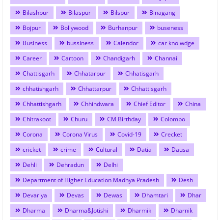
Bilashpur
Bilaspur
Bilspur
Binagang
Bojpur
Bollywood
Burhanpur
buseness
Business
bussiness
Calendor
car knolwdge
Career
Cartoon
Chandigarh
Channai
Chattisgarh
Chhatarpur
Chhatisgarh
chhatishgarh
Chhattarpur
Chhattisgarh
Chhattishgarh
Chhindwara
Chief Editor
China
Chitrakoot
Churu
CM Birthday
Colombo
Corona
Corona Virus
Covid-19
Crecket
cricket
crime
Cultural
Datia
Dausa
Dehli
Dehradun
Delhi
Department of Higher Education Madhya Pradesh
Desh
Devariya
Devas
Dewas
Dhamtari
Dhar
Dharma
Dharma&Jotishi
Dharmik
Dharnik