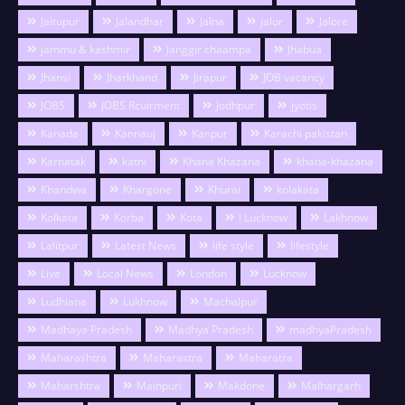
Jaitupur
Jalandhar
Jalna
jalor
Jalore
jammu & kashmir
Janggir chaampa
Jhabua
Jhansi
Jharkhand
Jirapur
JOB vacancy
JOBS
JOBS Rcuirment
Jodhpur
jyotis
Kanada
Kannauj
Kanpur
Karachi pakistan
Karnatak
katni
Khana Khazana
khana-khazana
Khandwa
Khargone
Khurai
kolakata
Kolkata
Korba
Kota
l Lucknow
Lakhnow
Lalitpur
Latest News
life style
lifestyle
Live
Local News
London
Lucknow
Ludhiana
Lukhnow
Machalpur
Madhaya Pradesh
Madhya Pradesh
madhyaPradesh
Maharashtra
Maharastra
Maharatra
Maharshtra
Mainpuri
Makdone
Malhargarh