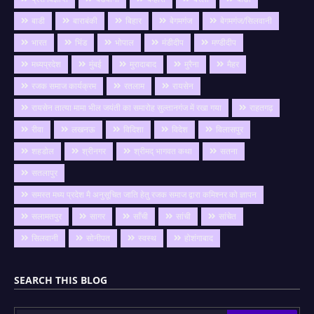
बाडी
बाराबंकी
बिहार
बेगमगंज
बेगमगंज/सिलवानी
भारत
भिंड
भोपाल
मंडीदीप
मण्डीदीप
मध्यप्रदेश
मुंबई
मुरादाबाद
मुरैना
मैहर
रजक समाज कार्यक्रम
रतलाम
रायसेन
रायसेन तात्या मामा भील जयंती का समारोह सुल्तानगंज में रखा गया
राहतगढ़
रीवा
लखनऊ
विदिशा
विदेश
विलासपुर
शहडोल
श्रीनगर
श्रीमद् भागवत कथा
सतना
सतलापुर
समस्त मध्य प्रदेश मै अनुसूचित जाति हेतु रजक समाज द्वारा कमिश्नर को ज्ञापन
सलामतपुर
सागर
साँची
सांची
सांचेत
सिलवानी
सोनीपत
स्वस्थ
होशंगाबाद
SEARCH THIS BLOG