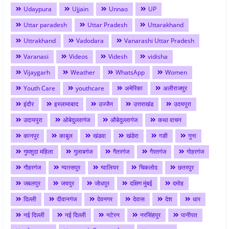
Udaypura
Ujjain
Unnao
UP
Uttar paradesh
Uttar Pradesh
Uttarakhand
Uttrakhand
Vadodara
Vanarashi Uttar Pradesh
Varanasi
Videos
Videsh
vidisha
Vijaygarh
Weather
WhatsApp
Women
Youth Care
youthcare
अमेरिका
अलीराजपुर
इंदौर
इस्लामाबाद
उज्जैन
उत्तराखंड
उदयपुरा
उदायपुरा
ओबेदुल्लागंज
औबेदुल्लागंज
कथा वाचन
कानपुर
काबुल
खंडवा
खंडेरा
गङी
गुना
गुमशुदा महिला
गुलाबगंज
गैतरगंज
गैरतगंज
गोहरगंज
गौहरगंज
ग्यारसपुर
ग्वालियर
चिकलोद
छतरपुर
जबलपुर
जयपुर
जोधपुर
दक्षिण मुंबई
दमोह
दिल्ली
दीवानगंज
देवनगर
देवास
देश
धार
नई दिल्ली
नई दिल्ली
नटेरन
नरसिंहपुर
पानीपत