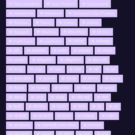
Uttar paradesh
Uttar Pradesh
Uttarakhand
Uttrakhand
Vadodara
Vanarashi Uttar Pradesh
Varanasi
Videos
Videsh
vidisha
Vijaygarh
Weather
WhatsApp
Women
Youth Care
youthcare
अमेरिका
अलीराजपुर
इंदौर
इस्लामाबाद
उज्जैन
उत्तराखंड
उदयपुरा
उदायपुरा
ओबेदुल्लागंज
औबेदुल्लागंज
कथा वाचन
कानपुर
काबुल
खंडवा
खंडेरा
गङी
गुना
गुमशुदा महिला
गुलाबगंज
गैतरगंज
गैरतगंज
गोहरगंज
गौहरगंज
ग्यारसपुर
ग्वालियर
चिकलोद
छतरपुर
जबलपुर
जयपुर
जोधपुर
दक्षिण मुंबई
दमोह
दिल्ली
दीवानगंज
देवनगर
देवास
देश
धार
नई दिल्ली
नई दिल्ली
नटेरन
नरसिंहपुर
पानीपत
पुणे महाराष्ट्र
प्रधानमंत्री मानधन योजना
प्रयागराज
प्रेस विज्ञप्ति
बङवानी
बम्होरी
बरेली
बाङी