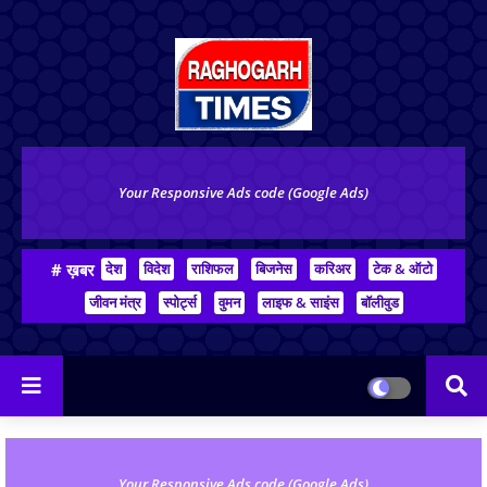
Your Responsive Ads code (Google Ads)
# ख़बर
देश
विदेश
राशिफल
बिजनेस
करिअर
टेक & ऑटो
जीवन मंत्र
स्पोर्ट्स
वुमन
लाइफ & साइंस
बॉलीवुड
Your Responsive Ads code (Google Ads)