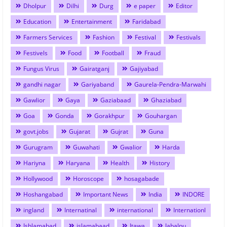
Dholpur
Dilhi
Durg
e paper
Editor
Education
Entertainment
Faridabad
Farmers Services
Fashion
Festival
Festivals
Festivels
Food
Football
Fraud
Fungus Virus
Gairatganj
Gajiyabad
gandhi nagar
Gariyaband
Gaurela-Pendra-Marwahi
Gawlior
Gaya
Gaziabaad
Ghaziabad
Goa
Gonda
Gorakhpur
Gouhargan
govt.jobs
Gujarat
Gujrat
Guna
Gurugram
Guwahati
Gwalior
Harda
Hariyna
Haryana
Health
History
Hollywood
Horoscope
hosagabade
Hoshangabad
Important News
India
INDORE
ingland
Internatinal
international
Internationl
Ishlamabad
islamabaad
Itawa
Jabalpu