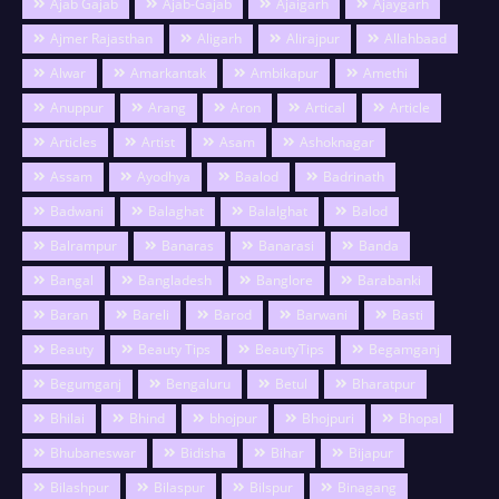
Ajab Gajab
Ajab-Gajab
Ajaigarh
Ajaygarh
Ajmer Rajasthan
Aligarh
Alirajpur
Allahbaad
Alwar
Amarkantak
Ambikapur
Amethi
Anuppur
Arang
Aron
Artical
Article
Articles
Artist
Asam
Ashoknagar
Assam
Ayodhya
Baalod
Badrinath
Badwani
Balaghat
Balalghat
Balod
Balrampur
Banaras
Banarasi
Banda
Bangal
Bangladesh
Banglore
Barabanki
Baran
Bareli
Barod
Barwani
Basti
Beauty
Beauty Tips
BeautyTips
Begamganj
Begumganj
Bengaluru
Betul
Bharatpur
Bhilai
Bhind
bhojpur
Bhojpuri
Bhopal
Bhubaneswar
Bidisha
Bihar
Bijapur
Bilashpur
Bilaspur
Bilspur
Binagang