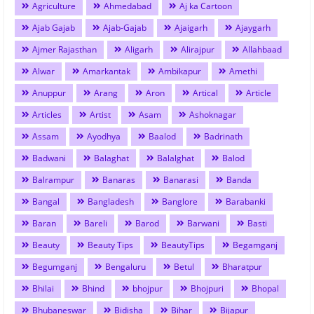
Agriculture
Ahmedabad
Aj ka Cartoon
Ajab Gajab
Ajab-Gajab
Ajaigarh
Ajaygarh
Ajmer Rajasthan
Aligarh
Alirajpur
Allahbaad
Alwar
Amarkantak
Ambikapur
Amethi
Anuppur
Arang
Aron
Artical
Article
Articles
Artist
Asam
Ashoknagar
Assam
Ayodhya
Baalod
Badrinath
Badwani
Balaghat
Balalghat
Balod
Balrampur
Banaras
Banarasi
Banda
Bangal
Bangladesh
Banglore
Barabanki
Baran
Bareli
Barod
Barwani
Basti
Beauty
Beauty Tips
BeautyTips
Begamganj
Begumganj
Bengaluru
Betul
Bharatpur
Bhilai
Bhind
bhojpur
Bhojpuri
Bhopal
Bhubaneswar
Bidisha
Bihar
Bijapur