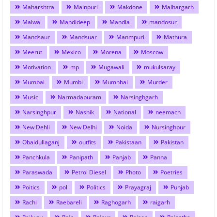
Maharshtra
Mainpuri
Makdone
Malhargarh
Malwa
Mandideep
Mandla
mandosur
Mandsaur
Mandsuar
Manmpuri
Mathura
Meerut
Mexico
Morena
Moscow
Motivation
mp
Mugawali
mukulsaray
Mumbai
Mumbi
Mumnbai
Murder
Music
Narmadapuram
Narsinghgarh
Narsinghpur
Nashik
National
neemach
New Dehli
New Delhi
Noida
Nursinghpur
Obaidullaganj
outfits
Pakistaan
Pakistan
Panchkula
Panipath
Panjab
Panna
Paraswada
Petrol Diesel
Photo
Poetries
Poitics
pol
Politics
Prayagraj
Punjab
Rachi
Raebareli
Raghogarh
raigarh