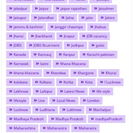
Jabalpur
Jaipur
jaipur rajasthan
Jaisalmer
Jaitupur
Jalandhar
Jalna
jalor
Jalore
jammu & kashmir
Janggir chaampa
Jhabua
Jhansi
Jharkhand
Jirapur
JOB vacancy
JOBS
JOBS Rcuirment
Jodhpur
jyotis
Kanada
Kannauj
Kanpur
Karachi pakistan
Karnatak
katni
Khana Khazana
khana-khazana
Khandwa
Khargone
Khurai
kolakata
Kolkata
Korba
Kota
l Lucknow
Lakhnow
Lalitpur
Latest News
life style
lifestyle
Live
Local News
London
Lucknow
Ludhiana
Lukhnow
Machalpur
Madhaya Pradesh
Madhya Pradesh
madhyaPradesh
Maharashtra
Maharastra
Maharatra