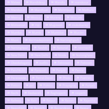
Malwa
Mandideep
Mandla
mandosur
Mandsaur
Mandsuar
Manmpuri
Mathura
Meerut
Mexico
Morena
Moscow
Motivation
mp
Mugawali
mukulsaray
Mumbai
Mumbi
Mumnbai
Murder
Music
Narmadapuram
Narsinghgarh
Narsinghpur
Nashik
National
neemach
New Dehli
New Delhi
Noida
Nursinghpur
Obaidullaganj
outfits
Pakistaan
Pakistan
Panchkula
Panipath
Panjab
Panna
Paraswada
Petrol Diesel
Photo
Poetries
Poitics
pol
Politics
Prayagraj
Punjab
Rachi
Raebareli
Raghogarh
raigarh
Railway
Rain
Raipur
Raisen
Rajastha
Rajasthan
Rajgarh
Rajnandgao
Rajpur