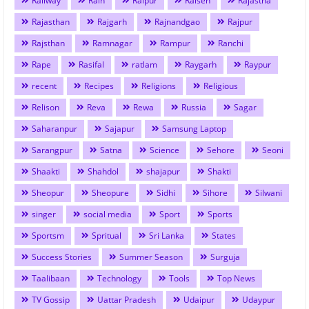
Railway
Rain
Raipur
Raisen
Rajastha
Rajasthan
Rajgarh
Rajnandgao
Rajpur
Rajsthan
Ramnagar
Rampur
Ranchi
Rape
Rasifal
ratlam
Raygarh
Raypur
recent
Recipes
Religions
Religious
Relison
Reva
Rewa
Russia
Sagar
Saharanpur
Sajapur
Samsung Laptop
Sarangpur
Satna
Science
Sehore
Seoni
Shaakti
Shahdol
shajapur
Shakti
Sheopur
Sheopure
Sidhi
Sihore
Silwani
singer
social media
Sport
Sports
Sportsm
Spritual
Sri Lanka
States
Success Stories
Summer Season
Surguja
Taalibaan
Technology
Tools
Top News
TV Gossip
Uattar Pradesh
Udaipur
Udaypur