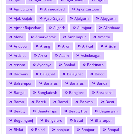
Agriculture
Ahmedabad
Aj ka Cartoon
Ajab Gajab
Ajab-Gajab
Ajaigarh
Ajaygarh
Ajmer Rajasthan
Aligarh
Alirajpur
Allahbaad
Alwar
Amarkantak
Ambikapur
Amethi
Anuppur
Arang
Aron
Artical
Article
Articles
Artist
Asam
Ashoknagar
Assam
Ayodhya
Baalod
Badrinath
Badwani
Balaghat
Balalghat
Balod
Balrampur
Banaras
Banarasi
Banda
Bangal
Bangladesh
Banglore
Barabanki
Baran
Bareli
Barod
Barwani
Basti
Beauty
Beauty Tips
BeautyTips
Begamganj
Begumganj
Bengaluru
Betul
Bharatpur
Bhilai
Bhind
bhojpur
Bhojpuri
Bhopal