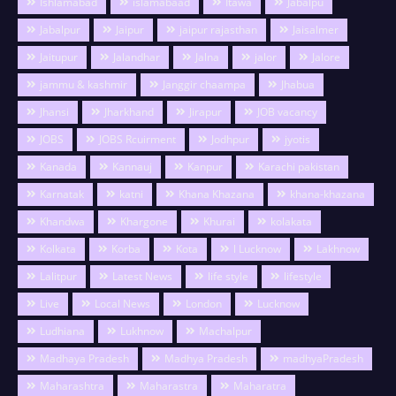
Ishlamabad
islamabaad
Itawa
Jabalpu
Jabalpur
Jaipur
jaipur rajasthan
Jaisalmer
Jaitupur
Jalandhar
Jalna
jalor
Jalore
jammu & kashmir
Janggir chaampa
Jhabua
Jhansi
Jharkhand
Jirapur
JOB vacancy
JOBS
JOBS Rcuirment
Jodhpur
jyotis
Kanada
Kannauj
Kanpur
Karachi pakistan
Karnatak
katni
Khana Khazana
khana-khazana
Khandwa
Khargone
Khurai
kolakata
Kolkata
Korba
Kota
l Lucknow
Lakhnow
Lalitpur
Latest News
life style
lifestyle
Live
Local News
London
Lucknow
Ludhiana
Lukhnow
Machalpur
Madhaya Pradesh
Madhya Pradesh
madhyaPradesh
Maharashtra
Maharastra
Maharatra