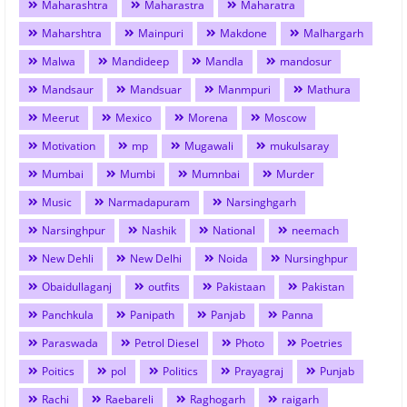
Maharashtra
Maharastra
Maharatra
Maharshtra
Mainpuri
Makdone
Malhargarh
Malwa
Mandideep
Mandla
mandosur
Mandsaur
Mandsuar
Manmpuri
Mathura
Meerut
Mexico
Morena
Moscow
Motivation
mp
Mugawali
mukulsaray
Mumbai
Mumbi
Mumnbai
Murder
Music
Narmadapuram
Narsinghgarh
Narsinghpur
Nashik
National
neemach
New Dehli
New Delhi
Noida
Nursinghpur
Obaidullaganj
outfits
Pakistaan
Pakistan
Panchkula
Panipath
Panjab
Panna
Paraswada
Petrol Diesel
Photo
Poetries
Poitics
pol
Politics
Prayagraj
Punjab
Rachi
Raebareli
Raghogarh
raigarh