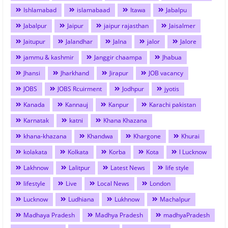
Ishlamabad
islamabaad
Itawa
Jabalpu
Jabalpur
Jaipur
jaipur rajasthan
Jaisalmer
Jaitupur
Jalandhar
Jalna
jalor
Jalore
jammu & kashmir
Janggir chaampa
Jhabua
Jhansi
Jharkhand
Jirapur
JOB vacancy
JOBS
JOBS Rcuirment
Jodhpur
jyotis
Kanada
Kannauj
Kanpur
Karachi pakistan
Karnatak
katni
Khana Khazana
khana-khazana
Khandwa
Khargone
Khurai
kolakata
Kolkata
Korba
Kota
l Lucknow
Lakhnow
Lalitpur
Latest News
life style
lifestyle
Live
Local News
London
Lucknow
Ludhiana
Lukhnow
Machalpur
Madhaya Pradesh
Madhya Pradesh
madhyaPradesh