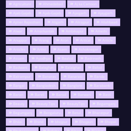
Agriculture
Ahmedabad
Aj ka Cartoon
Ajab Gajab
Ajab-Gajab
Ajaigarh
Ajaygarh
Ajmer Rajasthan
Aligarh
Alirajpur
Allahbaad
Alwar
Amarkantak
Ambikapur
Amethi
Anuppur
Arang
Aron
Artical
Article
Articles
Artist
Asam
Ashoknagar
Assam
Ayodhya
Baalod
Badrinath
Badwani
Balaghat
Balalghat
Balod
Balrampur
Banaras
Banarasi
Banda
Bangal
Bangladesh
Banglore
Barabanki
Baran
Bareli
Barod
Barwani
Basti
Beauty
Beauty Tips
BeautyTips
Begamganj
Begumganj
Bengaluru
Betul
Bharatpur
Bhilai
Bhind
bhojpur
Bhojpuri
Bhopal
Bhubaneswar
Bidisha
Bihar
Bijapur