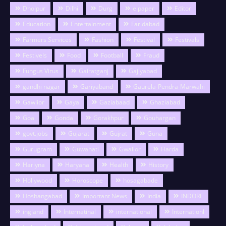
Dholpur
Dilhi
Durg
e paper
Editor
Education
Entertainment
Faridabad
Farmers Services
Fashion
Festival
Festivals
Festivels
Food
Football
Fraud
Fungus Virus
Gairatganj
Gajiyabad
gandhi nagar
Gariyaband
Gaurela-Pendra-Marwahi
Gawlior
Gaya
Gaziabaad
Ghaziabad
Goa
Gonda
Gorakhpur
Gouhargan
govt.jobs
Gujarat
Gujrat
Guna
Gurugram
Guwahati
Gwalior
Harda
Hariyna
Haryana
Health
History
Hollywood
Horoscope
hosagabade
Hoshangabad
Important News
India
INDORE
ingland
Internatinal
international
Internationl