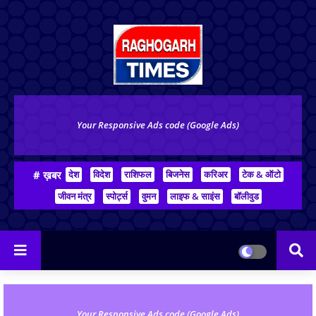
Your Responsive Ads code (Google Ads)
# ख़बर
देश
विदेश
राशिफल
बिजनेस
करिअर
टेक & ऑटो
जीवन मंत्र
स्पोर्ट्स
वुमन
लाइफ & साइंस
बॉलीवुड
Your Responsive Ads code (Google Ads)