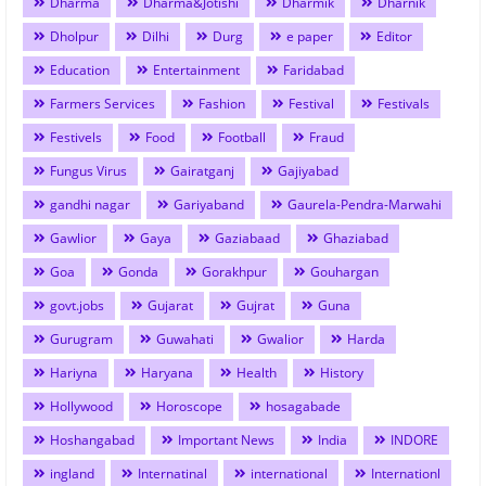
Dharma
Dharma&Jotishi
Dharmik
Dharnik
Dholpur
Dilhi
Durg
e paper
Editor
Education
Entertainment
Faridabad
Farmers Services
Fashion
Festival
Festivals
Festivels
Food
Football
Fraud
Fungus Virus
Gairatganj
Gajiyabad
gandhi nagar
Gariyaband
Gaurela-Pendra-Marwahi
Gawlior
Gaya
Gaziabaad
Ghaziabad
Goa
Gonda
Gorakhpur
Gouhargan
govt.jobs
Gujarat
Gujrat
Guna
Gurugram
Guwahati
Gwalior
Harda
Hariyna
Haryana
Health
History
Hollywood
Horoscope
hosagabade
Hoshangabad
Important News
India
INDORE
ingland
Internatinal
international
Internationl