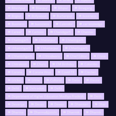
Bilashpur
Bilaspur
Bilspur
Binagang
Bojpur
Bollywood
Burhanpur
buseness
Business
bussiness
Calendor
car knolwdge
Career
Cartoon
Chandigarh
Channai
Chattisgarh
Chhatarpur
Chhatisgarh
chhatishgarh
Chhattarpur
Chhattisgarh
Chhattishgarh
Chhindwara
Chief Editor
China
Chitrakoot
Churu
CM Birthday
Colombo
Corona
Corona Virus
Covid-19
Crecket
cricket
crime
Cultural
Datia
Dausa
Dehli
Dehradun
Delhi
Department of Higher Education Madhya Pradesh
Desh
Devariya
Devas
Dewas
Dhamtari
Dhar
Dharma
Dharma&Jotishi
Dharmik
Dharnik