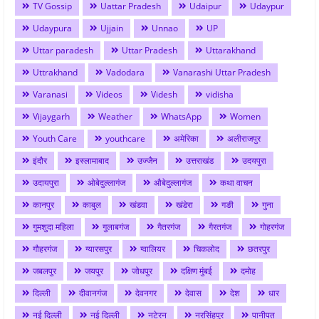
TV Gossip
Uattar Pradesh
Udaipur
Udaypur
Udaypura
Ujjain
Unnao
UP
Uttar paradesh
Uttar Pradesh
Uttarakhand
Uttrakhand
Vadodara
Vanarashi Uttar Pradesh
Varanasi
Videos
Videsh
vidisha
Vijaygarh
Weather
WhatsApp
Women
Youth Care
youthcare
अमेरिका
अलीराजपुर
इंदौर
इस्लामाबाद
उज्जैन
उत्तराखंड
उदयपुरा
उदायपुरा
ओबेदुल्लागंज
औबेदुल्लागंज
कथा वाचन
कानपुर
काबुल
खंडवा
खंडेरा
गङी
गुना
गुमशुदा महिला
गुलाबगंज
गैतरगंज
गैरतगंज
गोहरगंज
गौहरगंज
ग्यारसपुर
ग्वालियर
चिकलोद
छतरपुर
जबलपुर
जयपुर
जोधपुर
दक्षिण मुंबई
दमोह
दिल्ली
दीवानगंज
देवनगर
देवास
देश
धार
नई दिल्ली
नई दिल्ली
नटेरन
नरसिंहपुर
पानीपत