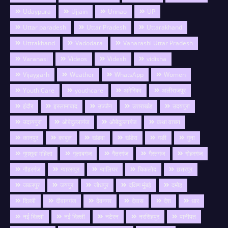
Udaypura
Ujjain
Unnao
UP
Uttar paradesh
Uttar Pradesh
Uttarakhand
Uttrakhand
Vadodara
Vanarashi Uttar Pradesh
Varanasi
Videos
Videsh
vidisha
Vijaygarh
Weather
WhatsApp
Women
Youth Care
youthcare
अमेरिका
अलीराजपुर
इंदौर
इस्लामाबाद
उज्जैन
उत्तराखंड
उदयपुरा
उदायपुरा
ओबेदुल्लागंज
औबेदुल्लागंज
कथा वाचन
कानपुर
काबुल
खंडवा
खंडेरा
गङी
गुना
गुमशुदा महिला
गुलाबगंज
गैतरगंज
गैरतगंज
गोहरगंज
गौहरगंज
ग्यारसपुर
ग्वालियर
चिकलोद
छतरपुर
जबलपुर
जयपुर
जोधपुर
दक्षिण मुंबई
दमोह
दिल्ली
दीवानगंज
देवनगर
देवास
देश
धार
नई दिल्ली
नई दिल्ली
नटेरन
नरसिंहपुर
पानीपत