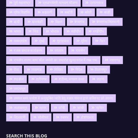
पुणे महाराष्ट्र
प्रधानमंत्री मानधन योजना
प्रयागराज
प्रेस विज्ञप्ति
बङवानी
बम्होरी
बरेली
बाङी
बाडी
बाराबंकी
बिहार
बेगमगंज
बेगमगंज/सिलवानी
भारत
भिंड
भोपाल
मंडीदीप
मण्डीदीप
मध्यप्रदेश
मुंबई
मुरादाबाद
मुरैना
मैहर
रजक समाज कार्यक्रम
रतलाम
रायसेन
रायसेन तात्या मामा भील जयंती का समारोह सुल्तानगंज में रखा गया
राहतगढ़
रीवा
लखनऊ
विदिशा
विदेश
विलासपुर
शहडोल
श्रीनगर
श्रीमद् भागवत कथा
सतना
सतलापुर
समस्त मध्य प्रदेश मै अनुसूचित जाति हेतु रजक समाज द्वारा कमिश्नर को ज्ञापन
सलामतपुर
सागर
साँची
सांची
सांचेत
सिलवानी
सोनीपत
स्वस्थ
होशंगाबाद
SEARCH THIS BLOG