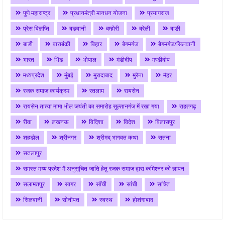
पुणे महाराष्ट्र
प्रधानमंत्री मानधन योजना
प्रयागराज
प्रेस विज्ञप्ति
बङवानी
बम्होरी
बरेली
बाङी
बाडी
बाराबंकी
बिहार
बेगमगंज
बेगमगंज/सिलवानी
भारत
भिंड
भोपाल
मंडीदीप
मण्डीदीप
मध्यप्रदेश
मुंबई
मुरादाबाद
मुरैना
मैहर
रजक समाज कार्यक्रम
रतलाम
रायसेन
रायसेन तात्या मामा भील जयंती का समारोह सुल्तानगंज में रखा गया
राहतगढ़
रीवा
लखनऊ
विदिशा
विदेश
विलासपुर
शहडोल
श्रीनगर
श्रीमद् भागवत कथा
सतना
सतलापुर
समस्त मध्य प्रदेश मै अनुसूचित जाति हेतु रजक समाज द्वारा कमिश्नर को ज्ञापन
सलामतपुर
सागर
साँची
सांची
सांचेत
सिलवानी
सोनीपत
स्वस्थ
होशंगाबाद