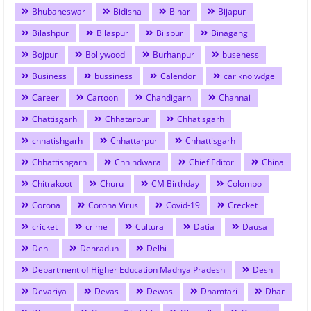
Bhubaneswar
Bidisha
Bihar
Bijapur
Bilashpur
Bilaspur
Bilspur
Binagang
Bojpur
Bollywood
Burhanpur
buseness
Business
bussiness
Calendor
car knolwdge
Career
Cartoon
Chandigarh
Channai
Chattisgarh
Chhatarpur
Chhatisgarh
chhatishgarh
Chhattarpur
Chhattisgarh
Chhattishgarh
Chhindwara
Chief Editor
China
Chitrakoot
Churu
CM Birthday
Colombo
Corona
Corona Virus
Covid-19
Crecket
cricket
crime
Cultural
Datia
Dausa
Dehli
Dehradun
Delhi
Department of Higher Education Madhya Pradesh
Desh
Devariya
Devas
Dewas
Dhamtari
Dhar