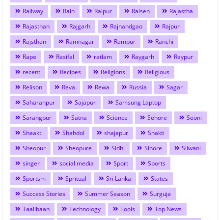
Railway
Rain
Raipur
Raisen
Rajastha
Rajasthan
Rajgarh
Rajnandgao
Rajpur
Rajsthan
Ramnagar
Rampur
Ranchi
Rape
Rasifal
ratlam
Raygarh
Raypur
recent
Recipes
Religions
Religious
Relison
Reva
Rewa
Russia
Sagar
Saharanpur
Sajapur
Samsung Laptop
Sarangpur
Satna
Science
Sehore
Seoni
Shaakti
Shahdol
shajapur
Shakti
Sheopur
Sheopure
Sidhi
Sihore
Silwani
singer
social media
Sport
Sports
Sportsm
Spritual
Sri Lanka
States
Success Stories
Summer Season
Surguja
Taalibaan
Technology
Tools
Top News