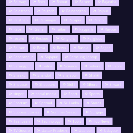
Railway
Rain
Raipur
Raisen
Rajastha
Rajasthan
Rajgarh
Rajnandgao
Rajpur
Rajsthan
Ramnagar
Rampur
Ranchi
Rape
Rasifal
ratlam
Raygarh
Raypur
recent
Recipes
Religions
Religious
Relison
Reva
Rewa
Russia
Sagar
Saharanpur
Sajapur
Samsung Laptop
Sarangpur
Satna
Science
Sehore
Seoni
Shaakti
Shahdol
shajapur
Shakti
Sheopur
Sheopure
Sidhi
Sihore
Silwani
singer
social media
Sport
Sports
Sportsm
Spritual
Sri Lanka
States
Success Stories
Summer Season
Surguja
Taalibaan
Technology
Tools
Top News
TV Gossip
Uattar Pradesh
Udaipur
Udaypur