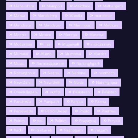
Maharshtra
Mainpuri
Makdone
Malhargarh
Malwa
Mandideep
Mandla
mandosur
Mandsaur
Mandsuar
Manmpuri
Mathura
Meerut
Mexico
Morena
Moscow
Motivation
mp
Mugawali
mukulsaray
Mumbai
Mumbi
Mumnbai
Murder
Music
Narmadapuram
Narsinghgarh
Narsinghpur
Nashik
National
neemach
New Dehli
New Delhi
Noida
Nursinghpur
Obaidullaganj
outfits
Pakistaan
Pakistan
Panchkula
Panipath
Panjab
Panna
Paraswada
Petrol Diesel
Photo
Poetries
Poitics
pol
Politics
Prayagraj
Punjab
Rachi
Raebareli
Raghogarh
raigarh