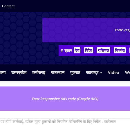
Contact
Your Res
# ख़बर
देश
विदेश
राशिफल
बिजनेस
याणा
उत्तरप्रदेश
छत्तीसगढ़
राजस्थान
गुजरात
महाराष्ट्र
Video
WA
Your Responsive Ads code (Google Ads)
पर होगी कार्रवाई; उचित मूल्य दुकानों की नियमित मॉनिटरिंग के दिए निर्देश : कलेक्टर