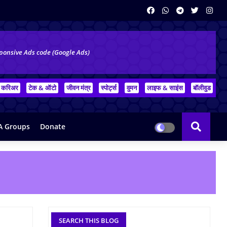
ponsive Ads code (Google Ads)
करिअर
टेक & ऑटो
जीवन मंत्र
स्पोर्ट्स
वुमन
लाइफ & साइंस
बॉलीवुड
 Groups
Donate
SEARCH THIS BLOG