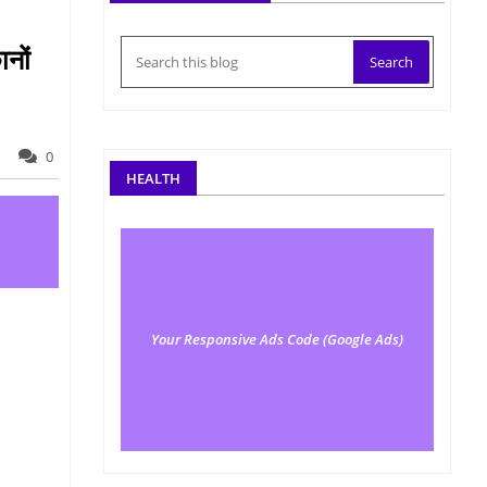
ानों
0
HEALTH
Your Responsive Ads Code (Google Ads)