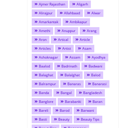
Ajmer Rajasthan
Aligarh
Alirajpur
Allahbaad
Alwar
Amarkantak
Ambikapur
Amethi
Anuppur
Arang
Aron
Artical
Article
Articles
Artist
Asam
Ashoknagar
Assam
Ayodhya
Baalod
Badrinath
Badwani
Balaghat
Balalghat
Balod
Balrampur
Banaras
Banarasi
Banda
Bangal
Bangladesh
Banglore
Barabanki
Baran
Bareli
Barod
Barwani
Basti
Beauty
Beauty Tips