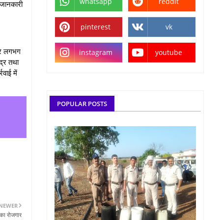
whatsapp
reddit
े जानकारी
pinterest
vk
 पर लगभग
instagram
youtube
ंद्र तथा
वाई में
POPULAR POSTS
NEWER
 का रोजगार