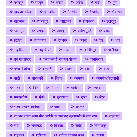
कानपुर
काबुल
खंडवा
खंडेरा
गङी
गुना
गुमशुदा महिला
गुलाबगंज
गैतरगंज
गैरतगंज
गोहरगंज
गौहरगंज
ग्यारसपुर
ग्वालियर
चिकलोद
छतरपुर
जबलपुर
जयपुर
जोधपुर
दक्षिण मुंबई
दमोह
दिल्ली
दीवानगंज
देवनगर
देवास
देश
धार
नई दिल्ली
नई दिल्ली
नटेरन
नरसिंहपुर
पानीपत
पुणे महाराष्ट्र
प्रधानमंत्री मानधन योजना
प्रयागराज
प्रेस विज्ञप्ति
बङवानी
बम्होरी
बरेली
बाङी
बाडी
बाराबंकी
बिहार
बेगमगंज
बेगमगंज/सिलवानी
भारत
भिंड
भोपाल
मंडीदीप
मण्डीदीप
मध्यप्रदेश
मुंबई
मुरादाबाद
मुरैना
मैहर
रजक समाज कार्यक्रम
रतलाम
रायसेन
रायसेन तात्या मामा भील जयंती का समारोह सुल्तानगंज में रखा गया
राहतगढ़
रीवा
लखनऊ
विदिशा
विदेश
विलासपुर
शहडोल
श्रीनगर
श्रीमद् भागवत कथा
सतना