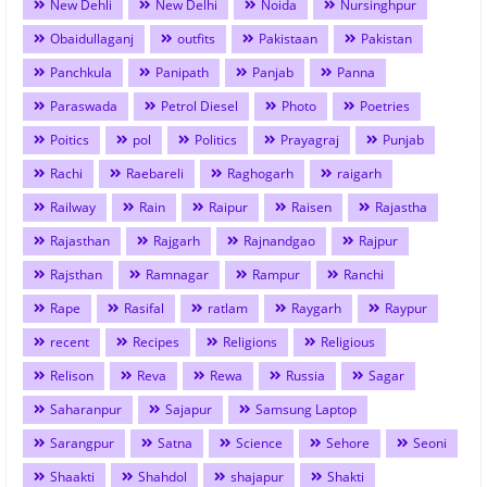
New Dehli
New Delhi
Noida
Nursinghpur
Obaidullaganj
outfits
Pakistaan
Pakistan
Panchkula
Panipath
Panjab
Panna
Paraswada
Petrol Diesel
Photo
Poetries
Poitics
pol
Politics
Prayagraj
Punjab
Rachi
Raebareli
Raghogarh
raigarh
Railway
Rain
Raipur
Raisen
Rajastha
Rajasthan
Rajgarh
Rajnandgao
Rajpur
Rajsthan
Ramnagar
Rampur
Ranchi
Rape
Rasifal
ratlam
Raygarh
Raypur
recent
Recipes
Religions
Religious
Relison
Reva
Rewa
Russia
Sagar
Saharanpur
Sajapur
Samsung Laptop
Sarangpur
Satna
Science
Sehore
Seoni
Shaakti
Shahdol
shajapur
Shakti