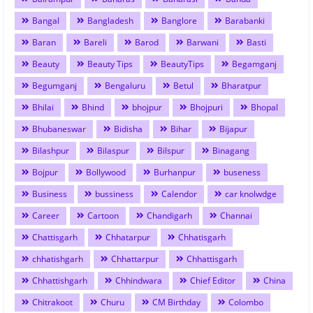
Bangal
Bangladesh
Banglore
Barabanki
Baran
Bareli
Barod
Barwani
Basti
Beauty
Beauty Tips
BeautyTips
Begamganj
Begumganj
Bengaluru
Betul
Bharatpur
Bhilai
Bhind
bhojpur
Bhojpuri
Bhopal
Bhubaneswar
Bidisha
Bihar
Bijapur
Bilashpur
Bilaspur
Bilspur
Binagang
Bojpur
Bollywood
Burhanpur
buseness
Business
bussiness
Calendor
car knolwdge
Career
Cartoon
Chandigarh
Channai
Chattisgarh
Chhatarpur
Chhatisgarh
chhatishgarh
Chhattarpur
Chhattisgarh
Chhattishgarh
Chhindwara
Chief Editor
China
Chitrakoot
Churu
CM Birthday
Colombo