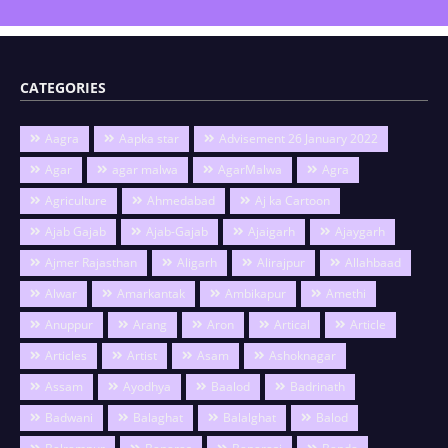
CATEGORIES
Aagra
Aapka star
Advisement 26 January 2022
Agar
agar malwa
AgarMalwa
Agra
Agriculture
Ahmedabad
Aj ka Cartoon
Ajab Gajab
Ajab-Gajab
Ajaigarh
Ajaygarh
Ajmer Rajasthan
Aligarh
Alirajpur
Allahbaad
Alwar
Amarkantak
Ambikapur
Amethi
Anuppur
Arang
Aron
Artical
Article
Articles
Artist
Asam
Ashoknagar
Assam
Ayodhya
Baalod
Badrinath
Badwani
Balaghat
Balalghat
Balod