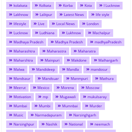
kolakata
Kolkata
Korba
Kota
l Lucknow
Lakhnow
Lalitpur
Latest News
life style
lifestyle
Live
Local News
London
Lucknow
Ludhiana
Lukhnow
Machalpur
Madhaya Pradesh
Madhya Pradesh
madhyaPradesh
Maharashtra
Maharastra
Maharatra
Maharshtra
Mainpuri
Makdone
Malhargarh
Malwa
Mandideep
Mandla
mandosur
Mandsaur
Mandsuar
Manmpuri
Mathura
Meerut
Mexico
Morena
Moscow
Motivation
mp
Mugawali
mukulsaray
Mumbai
Mumbi
Mumnbai
Murder
Music
Narmadapuram
Narsinghgarh
Narsinghpur
Nashik
National
neemach