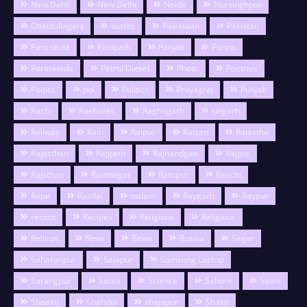
New Dehli
New Delhi
Noida
Nursinghpur
Obaidullaganj
outfits
Pakistaan
Pakistan
Panchkula
Panipath
Panjab
Panna
Paraswada
Petrol Diesel
Photo
Poetries
Poitics
pol
Politics
Prayagraj
Punjab
Rachi
Raebareli
Raghogarh
raigarh
Railway
Rain
Raipur
Raisen
Rajastha
Rajasthan
Rajgarh
Rajnandgao
Rajpur
Rajsthan
Ramnagar
Rampur
Ranchi
Rape
Rasifal
ratlam
Raygarh
Raypur
recent
Recipes
Religions
Religious
Relison
Reva
Rewa
Russia
Sagar
Saharanpur
Sajapur
Samsung Laptop
Sarangpur
Satna
Science
Sehore
Seoni
Shaakti
Shahdol
shajapur
Shakti