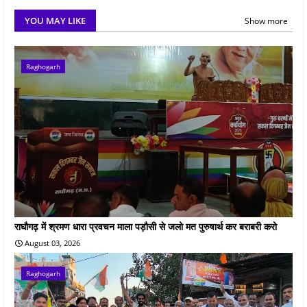
YOU MAY LIKE
Show more
Raghogarh
राघौगढ़ में श्रमण धारा प्रवचन माला पड़ौसी से जलो मत पुरुषार्थ कर बराबरी करो
August 03, 2026
Raghogarh