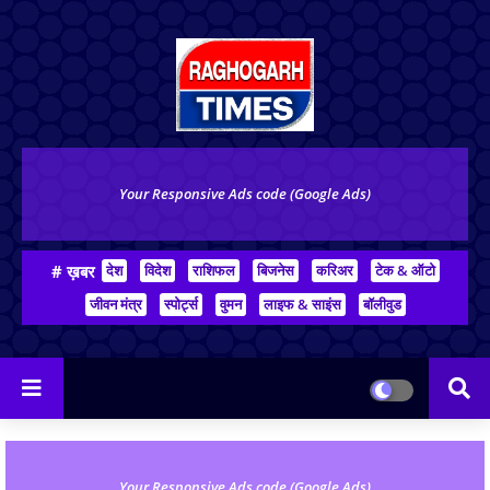
Your Responsive Ads code (Google Ads)
# ख़बर
देश
विदेश
राशिफल
बिजनेस
करिअर
टेक & ऑटो
जीवन मंत्र
स्पोर्ट्स
वुमन
लाइफ & साइंस
बॉलीवुड
Your Responsive Ads code (Google Ads)