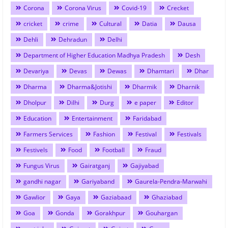
Corona
Corona Virus
Covid-19
Crecket
cricket
crime
Cultural
Datia
Dausa
Dehli
Dehradun
Delhi
Department of Higher Education Madhya Pradesh
Desh
Devariya
Devas
Dewas
Dhamtari
Dhar
Dharma
Dharma&Jotishi
Dharmik
Dharnik
Dholpur
Dilhi
Durg
e paper
Editor
Education
Entertainment
Faridabad
Farmers Services
Fashion
Festival
Festivals
Festivels
Food
Football
Fraud
Fungus Virus
Gairatganj
Gajiyabad
gandhi nagar
Gariyaband
Gaurela-Pendra-Marwahi
Gawlior
Gaya
Gaziabaad
Ghaziabad
Goa
Gonda
Gorakhpur
Gouhargan