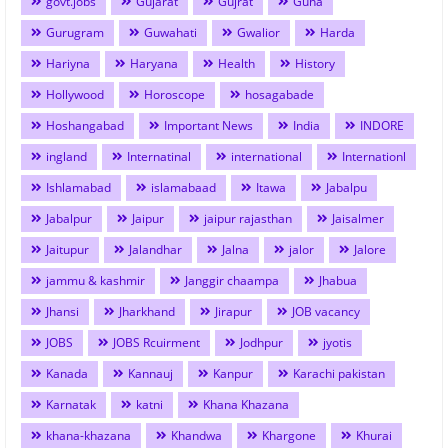
govt.jobs
Gujarat
Gujrat
Guna
Gurugram
Guwahati
Gwalior
Harda
Hariyna
Haryana
Health
History
Hollywood
Horoscope
hosagabade
Hoshangabad
Important News
India
INDORE
ingland
Internatinal
international
Internationl
Ishlamabad
islamabaad
Itawa
Jabalpu
Jabalpur
Jaipur
jaipur rajasthan
Jaisalmer
Jaitupur
Jalandhar
Jalna
jalor
Jalore
jammu & kashmir
Janggir chaampa
Jhabua
Jhansi
Jharkhand
Jirapur
JOB vacancy
JOBS
JOBS Rcuirment
Jodhpur
jyotis
Kanada
Kannauj
Kanpur
Karachi pakistan
Karnatak
katni
Khana Khazana
khana-khazana
Khandwa
Khargone
Khurai