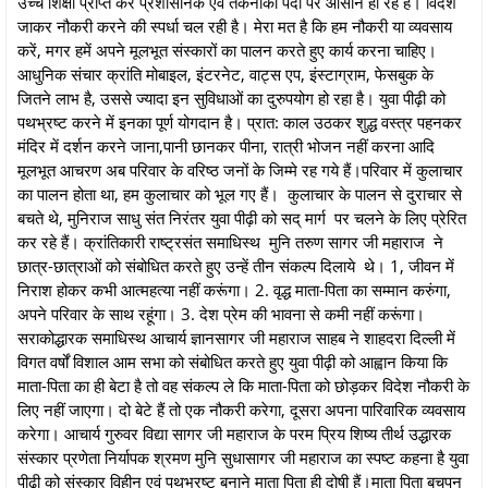
उच्च शिक्षा प्राप्त कर प्रशासनिक एवं तकनीकी पदों पर आसीन हो रहे है। विदेश
जाकर नौकरी करने की स्पर्धा चल रही है। मेरा मत है कि हम नौकरी या व्यवसाय
करें, मगर हमें अपने मूलभूत संस्कारों का पालन करते हुए कार्य करना चाहिए।
आधुनिक संचार क्रांति मोबाइल, इंटरनेट, वाट्स एप, इंस्टाग्राम, फेसबुक के
जितने लाभ है, उससे ज्यादा इन सुविधाओं का दुरुपयोग हो रहा है। युवा पीढ़ी को
पथभ्रष्ट करने में इनका पूर्ण योगदान है। प्रात: काल उठकर शुद्ध वस्त्र पहनकर
मंदिर में दर्शन करने जाना,पानी छानकर पीना, रात्री भोजन नहीं करना आदि
मूलभूत आचरण अब परिवार के वरिष्ठ जनों के जिम्मे रह गये हैं।परिवार में कुलाचार
का पालन होता था, हम कुलाचार को भूल गए हैं। कुलाचार के पालन से दुराचार से
बचते थे, मुनिराज साधु संत निरंतर युवा पीढ़ी को सद् मार्ग पर चलने के लिए प्रेरित
कर रहे हैं। क्रांतिकारी राष्ट्रसंत समाधिस्थ मुनि तरुण सागर जी महाराज ने
छात्र-छात्राओं को संबोधित करते हुए उन्हें तीन संकल्प दिलाये थे। 1, जीवन में
निराश होकर कभी आत्महत्या नहीं करूंगा। 2. वृद्ध माता-पिता का सम्मान करुंगा,
अपने परिवार के साथ रहूंगा। 3. देश प्रेम की भावना से कमी नहीं करूंगा।
सराकोद्धारक समाधिस्थ आचार्य ज्ञानसागर जी महाराज साहब ने शाहदरा दिल्ली में
विगत वर्षों विशाल आम सभा को संबोधित करते हुए युवा पीढ़ी को आह्वान किया कि
माता-पिता का ही बेटा है तो वह संकल्प ले कि माता-पिता को छोड़कर विदेश नौकरी के
लिए नहीं जाएगा। दो बेटे हैं तो एक नौकरी करेगा, दूसरा अपना पारिवारिक व्यवसाय
करेगा। आचार्य गुरुवर विद्या सागर जी महाराज के परम प्रिय शिष्य तीर्थ उद्धारक
संस्कार प्रणेता निर्यापक श्रमण मुनि सुधासागर जी महाराज का स्पष्ट कहना है युवा
पीढ़ी को संस्कार विहीन एवं पथभ्रष्ट बनाने माता पिता ही दोषी हैं।माता पिता बचपन