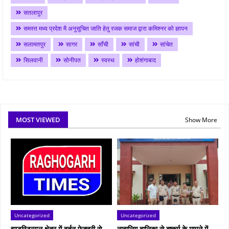
सतलापुर
समस्त मध्य प्रदेश मै अनुसूचित जाति हेतु रजक समाज द्वारा कमिश्नर को ज्ञापन
सलामतपुर
सागर
साँची
सांची
सांचेत
सिलवानी
सोनीपत
स्वस्थ
होशंगाबाद
MOST VIEWED
Show More
Uncategorized
Uncategorized
इण्डस्ट्रियल क्षेत्र में बर्तन फेक्ट्री से
नाबालिग बालिका से दुष्कर्म के मामले में