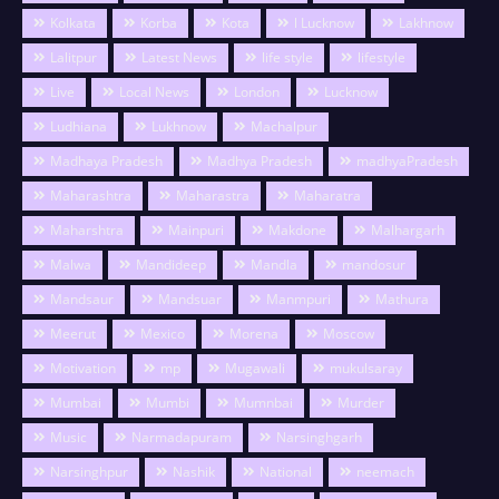
Kolkata
Korba
Kota
l Lucknow
Lakhnow
Lalitpur
Latest News
life style
lifestyle
Live
Local News
London
Lucknow
Ludhiana
Lukhnow
Machalpur
Madhaya Pradesh
Madhya Pradesh
madhyaPradesh
Maharashtra
Maharastra
Maharatra
Maharshtra
Mainpuri
Makdone
Malhargarh
Malwa
Mandideep
Mandla
mandosur
Mandsaur
Mandsuar
Manmpuri
Mathura
Meerut
Mexico
Morena
Moscow
Motivation
mp
Mugawali
mukulsaray
Mumbai
Mumbi
Mumnbai
Murder
Music
Narmadapuram
Narsinghgarh
Narsinghpur
Nashik
National
neemach