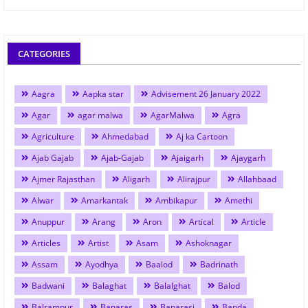
CATEGORIES
Aagra
Aapka star
Advisement 26 January 2022
Agar
agar malwa
AgarMalwa
Agra
Agriculture
Ahmedabad
Aj ka Cartoon
Ajab Gajab
Ajab-Gajab
Ajaigarh
Ajaygarh
Ajmer Rajasthan
Aligarh
Alirajpur
Allahbaad
Alwar
Amarkantak
Ambikapur
Amethi
Anuppur
Arang
Aron
Artical
Article
Articles
Artist
Asam
Ashoknagar
Assam
Ayodhya
Baalod
Badrinath
Badwani
Balaghat
Balalghat
Balod
Balrampur
Banaras
Banarasi
Banda