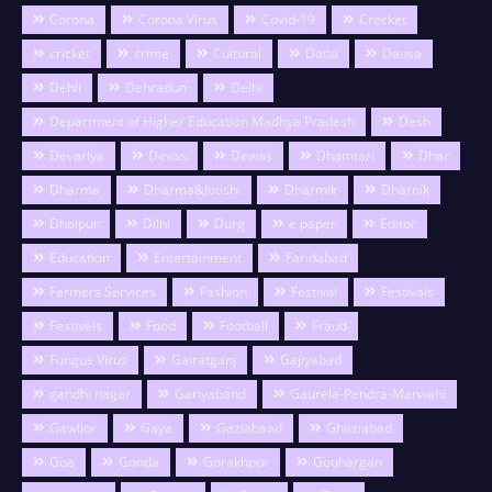
Corona
Corona Virus
Covid-19
Crecket
cricket
crime
Cultural
Datia
Dausa
Dehli
Dehradun
Delhi
Department of Higher Education Madhya Pradesh
Desh
Devariya
Devas
Dewas
Dhamtari
Dhar
Dharma
Dharma&Jotishi
Dharmik
Dharnik
Dholpur
Dilhi
Durg
e paper
Editor
Education
Entertainment
Faridabad
Farmers Services
Fashion
Festival
Festivals
Festivels
Food
Football
Fraud
Fungus Virus
Gairatganj
Gajiyabad
gandhi nagar
Gariyaband
Gaurela-Pendra-Marwahi
Gawlior
Gaya
Gaziabaad
Ghaziabad
Goa
Gonda
Gorakhpur
Gouhargan