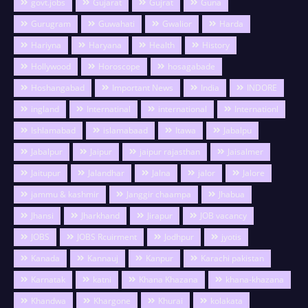
govt.jobs
Gujarat
Gujrat
Guna
Gurugram
Guwahati
Gwalior
Harda
Hariyna
Haryana
Health
History
Hollywood
Horoscope
hosagabade
Hoshangabad
Important News
India
INDORE
ingland
Internatinal
international
Internationl
Ishlamabad
islamabaad
Itawa
Jabalpu
Jabalpur
Jaipur
jaipur rajasthan
Jaisalmer
Jaitupur
Jalandhar
Jalna
jalor
Jalore
jammu & kashmir
Janggir chaampa
Jhabua
Jhansi
Jharkhand
Jirapur
JOB vacancy
JOBS
JOBS Rcuirment
Jodhpur
jyotis
Kanada
Kannauj
Kanpur
Karachi pakistan
Karnatak
katni
Khana Khazana
khana-khazana
Khandwa
Khargone
Khurai
kolakata