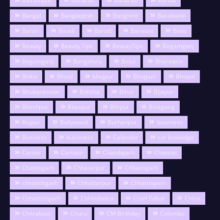
Balrampur
Banaras
Banarasi
Banda
Bangal
Bangladesh
Banglore
Barabanki
Baran
Bareli
Barod
Barwani
Basti
Beauty
Beauty Tips
BeautyTips
Begamganj
Begumganj
Bengaluru
Betul
Bharatpur
Bhilai
Bhind
bhojpur
Bhojpuri
Bhopal
Bhubaneswar
Bidisha
Bihar
Bijapur
Bilashpur
Bilaspur
Bilspur
Binagang
Bojpur
Bollywood
Burhanpur
buseness
Business
bussiness
Calendor
car knolwdge
Career
Cartoon
Chandigarh
Channai
Chattisgarh
Chhatarpur
Chhatisgarh
chhatishgarh
Chhattarpur
Chhattisgarh
Chhattishgarh
Chhindwara
Chief Editor
China
Chitrakoot
Churu
CM Birthday
Colombo