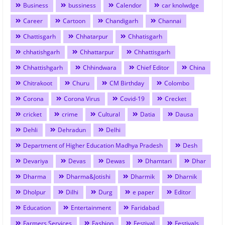
Business
bussiness
Calendor
car knolwdge
Career
Cartoon
Chandigarh
Channai
Chattisgarh
Chhatarpur
Chhatisgarh
chhatishgarh
Chhattarpur
Chhattisgarh
Chhattishgarh
Chhindwara
Chief Editor
China
Chitrakoot
Churu
CM Birthday
Colombo
Corona
Corona Virus
Covid-19
Crecket
cricket
crime
Cultural
Datia
Dausa
Dehli
Dehradun
Delhi
Department of Higher Education Madhya Pradesh
Desh
Devariya
Devas
Dewas
Dhamtari
Dhar
Dharma
Dharma&Jotishi
Dharmik
Dharnik
Dholpur
Dilhi
Durg
e paper
Editor
Education
Entertainment
Faridabad
Farmers Services
Fashion
Festival
Festivals