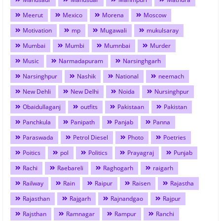
Meerut
Mexico
Morena
Moscow
Motivation
mp
Mugawali
mukulsaray
Mumbai
Mumbi
Mumnbai
Murder
Music
Narmadapuram
Narsinghgarh
Narsinghpur
Nashik
National
neemach
New Dehli
New Delhi
Noida
Nursinghpur
Obaidullaganj
outfits
Pakistaan
Pakistan
Panchkula
Panipath
Panjab
Panna
Paraswada
Petrol Diesel
Photo
Poetries
Poitics
pol
Politics
Prayagraj
Punjab
Rachi
Raebareli
Raghogarh
raigarh
Railway
Rain
Raipur
Raisen
Rajastha
Rajasthan
Rajgarh
Rajnandgao
Rajpur
Rajsthan
Ramnagar
Rampur
Ranchi