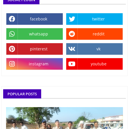
facebook
twitter
whatsapp
reddit
pinterest
vk
instagram
youtube
POPULAR POSTS