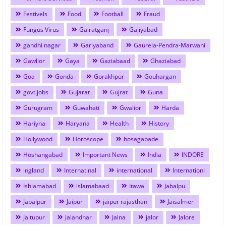
Festivels
Food
Football
Fraud
Fungus Virus
Gairatganj
Gajiyabad
gandhi nagar
Gariyaband
Gaurela-Pendra-Marwahi
Gawlior
Gaya
Gaziabaad
Ghaziabad
Goa
Gonda
Gorakhpur
Gouhargan
govt.jobs
Gujarat
Gujrat
Guna
Gurugram
Guwahati
Gwalior
Harda
Hariyna
Haryana
Health
History
Hollywood
Horoscope
hosagabade
Hoshangabad
Important News
India
INDORE
ingland
Internatinal
international
Internationl
Ishlamabad
islamabaad
Itawa
Jabalpu
Jabalpur
Jaipur
jaipur rajasthan
Jaisalmer
Jaitupur
Jalandhar
Jalna
jalor
Jalore