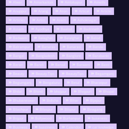
Alwar
Amarkantak
Ambikapur
Amethi
Anuppur
Arang
Aron
Artical
Article
Articles
Artist
Asam
Ashoknagar
Assam
Ayodhya
Baalod
Badrinath
Badwani
Balaghat
Balalghat
Balod
Balrampur
Banaras
Banarasi
Banda
Bangal
Bangladesh
Banglore
Barabanki
Baran
Bareli
Barod
Barwani
Basti
Beauty
Beauty Tips
BeautyTips
Begamganj
Begumganj
Bengaluru
Betul
Bharatpur
Bhilai
Bhind
bhojpur
Bhojpuri
Bhopal
Bhubaneswar
Bidisha
Bihar
Bijapur
Bilashpur
Bilaspur
Bilspur
Binagang
Bojpur
Bollywood
Burhanpur
buseness
Business
bussiness
Calendor
car knolwdge