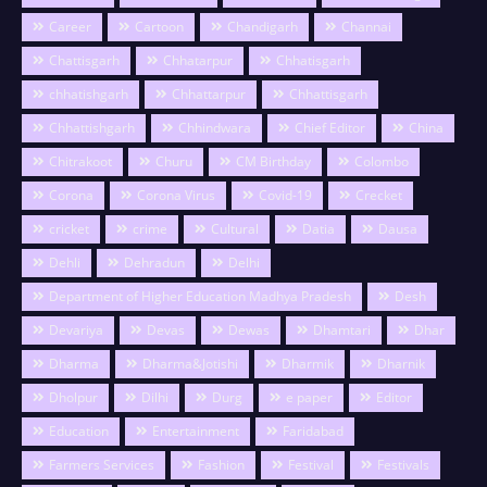
Career
Cartoon
Chandigarh
Channai
Chattisgarh
Chhatarpur
Chhatisgarh
chhatishgarh
Chhattarpur
Chhattisgarh
Chhattishgarh
Chhindwara
Chief Editor
China
Chitrakoot
Churu
CM Birthday
Colombo
Corona
Corona Virus
Covid-19
Crecket
cricket
crime
Cultural
Datia
Dausa
Dehli
Dehradun
Delhi
Department of Higher Education Madhya Pradesh
Desh
Devariya
Devas
Dewas
Dhamtari
Dhar
Dharma
Dharma&Jotishi
Dharmik
Dharnik
Dholpur
Dilhi
Durg
e paper
Editor
Education
Entertainment
Faridabad
Farmers Services
Fashion
Festival
Festivals