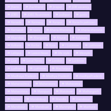
Jhansi
Jharkhand
Jirapur
JOB vacancy
JOBS
JOBS Rcuirment
Jodhpur
jyotis
Kanada
Kannauj
Kanpur
Karachi pakistan
Karnatak
katni
Khana Khazana
khana-khazana
Khandwa
Khargone
Khurai
kolakata
Kolkata
Korba
Kota
l Lucknow
Lakhnow
Lalitpur
Latest News
life style
lifestyle
Live
Local News
London
Lucknow
Ludhiana
Lukhnow
Machalpur
Madhaya Pradesh
Madhya Pradesh
madhyaPradesh
Maharashtra
Maharastra
Maharatra
Maharshtra
Mainpuri
Makdone
Malhargarh
Malwa
Mandideep
Mandla
mandosur
Mandsaur
Mandsuar
Manmpuri
Mathura