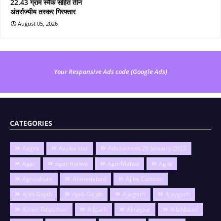
22.43 ग्राम स्मैक सहित तीन
अंतर्राज्यीय तस्कर गिरफ्तार
August 05, 2026
Your Responsive Ads code (Google Ads)
CATEGORIES
Aagra
Aapka star
Advisement 26 January 2022
Agar
agar malwa
AgarMalwa
Agra
Agriculture
Ahmedabad
Aj ka Cartoon
Ajab Gajab
Ajab-Gajab
Ajaigarh
Ajaygarh
Ajmer Rajasthan
Aligarh
Alirajpur
Allahbaad