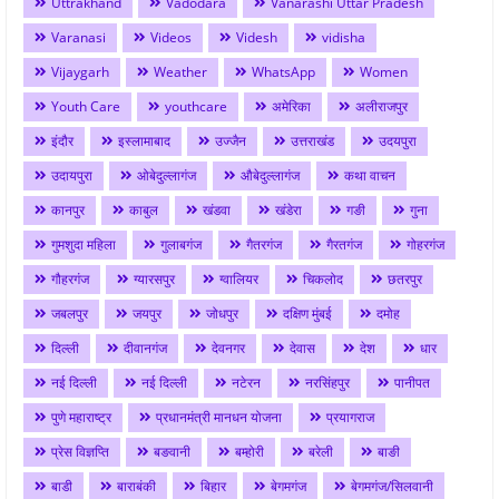
Uttrakhand
Vadodara
Vanarashi Uttar Pradesh
Varanasi
Videos
Videsh
vidisha
Vijaygarh
Weather
WhatsApp
Women
Youth Care
youthcare
अमेरिका
अलीराजपुर
इंदौर
इस्लामाबाद
उज्जैन
उत्तराखंड
उदयपुरा
उदायपुरा
ओबेदुल्लागंज
औबेदुल्लागंज
कथा वाचन
कानपुर
काबुल
खंडवा
खंडेरा
गङी
गुना
गुमशुदा महिला
गुलाबगंज
गैतरगंज
गैरतगंज
गोहरगंज
गौहरगंज
ग्यारसपुर
ग्वालियर
चिकलोद
छतरपुर
जबलपुर
जयपुर
जोधपुर
दक्षिण मुंबई
दमोह
दिल्ली
दीवानगंज
देवनगर
देवास
देश
धार
नई दिल्ली
नई दिल्ली
नटेरन
नरसिंहपुर
पानीपत
पुणे महाराष्ट्र
प्रधानमंत्री मानधन योजना
प्रयागराज
प्रेस विज्ञप्ति
बङवानी
बम्होरी
बरेली
बाङी
बाडी
बाराबंकी
बिहार
बेगमगंज
बेगमगंज/सिलवानी