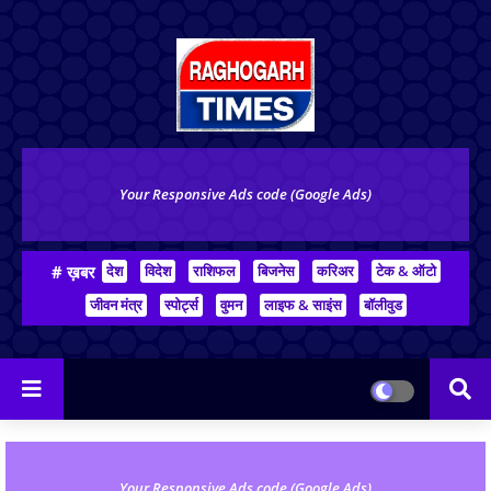
Your Responsive Ads code (Google Ads)
# ख़बर
देश
विदेश
राशिफल
बिजनेस
करिअर
टेक & ऑटो
जीवन मंत्र
स्पोर्ट्स
वुमन
लाइफ & साइंस
बॉलीवुड
Your Responsive Ads code (Google Ads)