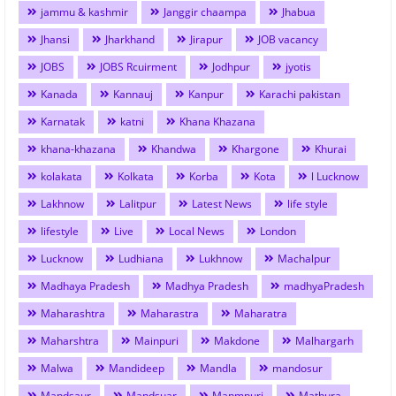
jammu & kashmir
Janggir chaampa
Jhabua
Jhansi
Jharkhand
Jirapur
JOB vacancy
JOBS
JOBS Rcuirment
Jodhpur
jyotis
Kanada
Kannauj
Kanpur
Karachi pakistan
Karnatak
katni
Khana Khazana
khana-khazana
Khandwa
Khargone
Khurai
kolakata
Kolkata
Korba
Kota
l Lucknow
Lakhnow
Lalitpur
Latest News
life style
lifestyle
Live
Local News
London
Lucknow
Ludhiana
Lukhnow
Machalpur
Madhaya Pradesh
Madhya Pradesh
madhyaPradesh
Maharashtra
Maharastra
Maharatra
Maharshtra
Mainpuri
Makdone
Malhargarh
Malwa
Mandideep
Mandla
mandosur
Mandsaur
Mandsuar
Manmpuri
Mathura