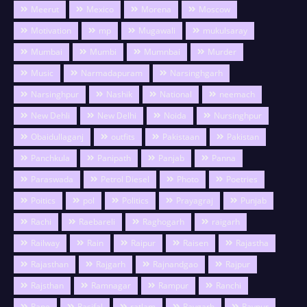
Meerut
Mexico
Morena
Moscow
Motivation
mp
Mugawali
mukulsaray
Mumbai
Mumbi
Mumnbai
Murder
Music
Narmadapuram
Narsinghgarh
Narsinghpur
Nashik
National
neemach
New Dehli
New Delhi
Noida
Nursinghpur
Obaidullaganj
outfits
Pakistaan
Pakistan
Panchkula
Panipath
Panjab
Panna
Paraswada
Petrol Diesel
Photo
Poetries
Poitics
pol
Politics
Prayagraj
Punjab
Rachi
Raebareli
Raghogarh
raigarh
Railway
Rain
Raipur
Raisen
Rajastha
Rajasthan
Rajgarh
Rajnandgao
Rajpur
Rajsthan
Ramnagar
Rampur
Ranchi
Rape
Rasifal
ratlam
Raygarh
Raypur