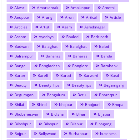
Alwar
Amarkantak
Ambikapur
Amethi
Anuppur
Arang
Aron
Artical
Article
Articles
Artist
Asam
Ashoknagar
Assam
Ayodhya
Baalod
Badrinath
Badwani
Balaghat
Balalghat
Balod
Balrampur
Banaras
Banarasi
Banda
Bangal
Bangladesh
Banglore
Barabanki
Baran
Bareli
Barod
Barwani
Basti
Beauty
Beauty Tips
BeautyTips
Begamganj
Begumganj
Bengaluru
Betul
Bharatpur
Bhilai
Bhind
bhojpur
Bhojpuri
Bhopal
Bhubaneswar
Bidisha
Bihar
Bijapur
Bilashpur
Bilaspur
Bilspur
Binagang
Bojpur
Bollywood
Burhanpur
buseness