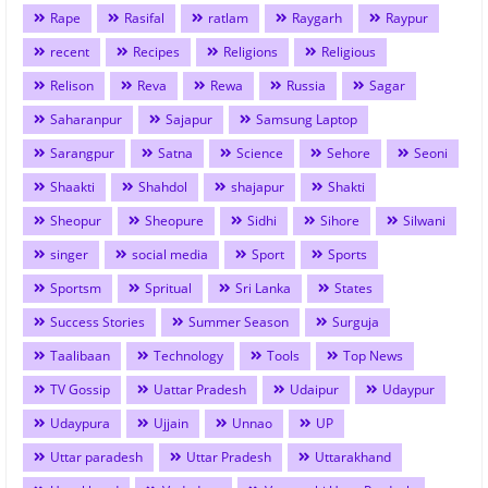
Rape
Rasifal
ratlam
Raygarh
Raypur
recent
Recipes
Religions
Religious
Relison
Reva
Rewa
Russia
Sagar
Saharanpur
Sajapur
Samsung Laptop
Sarangpur
Satna
Science
Sehore
Seoni
Shaakti
Shahdol
shajapur
Shakti
Sheopur
Sheopure
Sidhi
Sihore
Silwani
singer
social media
Sport
Sports
Sportsm
Spritual
Sri Lanka
States
Success Stories
Summer Season
Surguja
Taalibaan
Technology
Tools
Top News
TV Gossip
Uattar Pradesh
Udaipur
Udaypur
Udaypura
Ujjain
Unnao
UP
Uttar paradesh
Uttar Pradesh
Uttarakhand