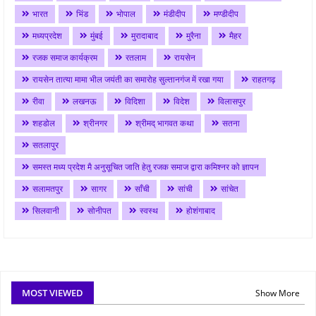
भारत
भिंड
भोपाल
मंडीदीप
मण्डीदीप
मध्यप्रदेश
मुंबई
मुरादाबाद
मुरैना
मैहर
रजक समाज कार्यक्रम
रतलाम
रायसेन
रायसेन तात्या मामा भील जयंती का समारोह सुल्तानगंज में रखा गया
राहतगढ़
रीवा
लखनऊ
विदिशा
विदेश
विलासपुर
शहडोल
श्रीनगर
श्रीमद् भागवत कथा
सतना
सतलापुर
समस्त मध्य प्रदेश मै अनुसूचित जाति हेतु रजक समाज द्वारा कमिश्नर को ज्ञापन
सलामतपुर
सागर
साँची
सांची
सांचेत
सिलवानी
सोनीपत
स्वस्थ
होशंगाबाद
MOST VIEWED
Show More