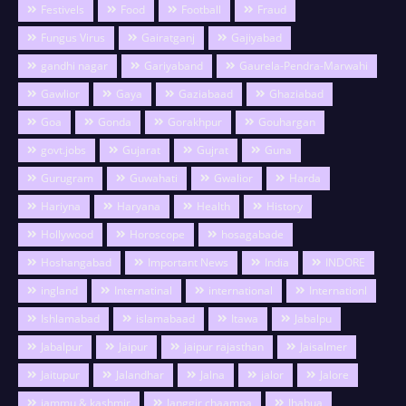
Festivels
Food
Football
Fraud
Fungus Virus
Gairatganj
Gajiyabad
gandhi nagar
Gariyaband
Gaurela-Pendra-Marwahi
Gawlior
Gaya
Gaziabaad
Ghaziabad
Goa
Gonda
Gorakhpur
Gouhargan
govt.jobs
Gujarat
Gujrat
Guna
Gurugram
Guwahati
Gwalior
Harda
Hariyna
Haryana
Health
History
Hollywood
Horoscope
hosagabade
Hoshangabad
Important News
India
INDORE
ingland
Internatinal
international
Internationl
Ishlamabad
islamabaad
Itawa
Jabalpu
Jabalpur
Jaipur
jaipur rajasthan
Jaisalmer
Jaitupur
Jalandhar
Jalna
jalor
Jalore
jammu & kashmir
Janggir chaampa
Jhabua