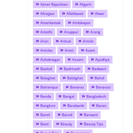
Ajmer Rajasthan
Aligarh
Alirajpur
Allahbaad
Alwar
Amarkantak
Ambikapur
Amethi
Anuppur
Arang
Aron
Artical
Article
Articles
Artist
Asam
Ashoknagar
Assam
Ayodhya
Baalod
Badrinath
Badwani
Balaghat
Balalghat
Balod
Balrampur
Banaras
Banarasi
Banda
Bangal
Bangladesh
Banglore
Barabanki
Baran
Bareli
Barod
Barwani
Basti
Beauty
Beauty Tips