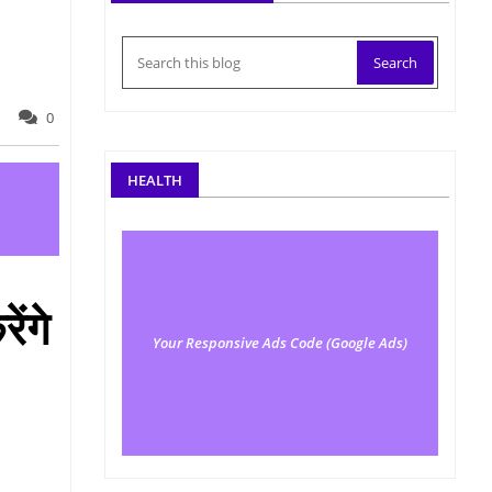
0
HEALTH
ेंगे
Your Responsive Ads Code (Google Ads)