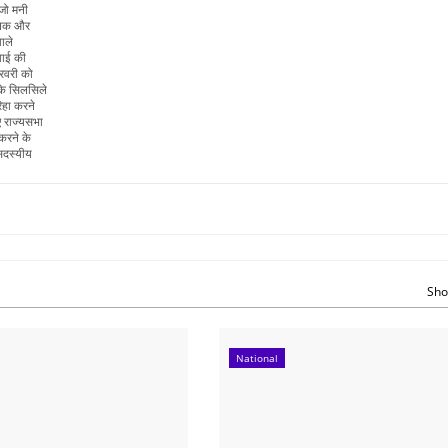
 जो मनी
मलिक और
वाले
वाई की
रवरी को
 के सिलसिले
िहा करने
ए राज्यसभा
 करने के
 सदस्यीय
Sho
National