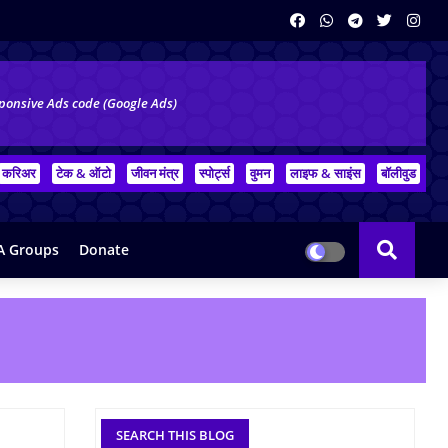
ponsive Ads code (Google Ads)
करिअर
टेक & ऑटो
जीवन मंत्र
स्पोर्ट्स
वुमन
लाइफ & साइंस
बॉलीवुड
 Groups
Donate
SEARCH THIS BLOG