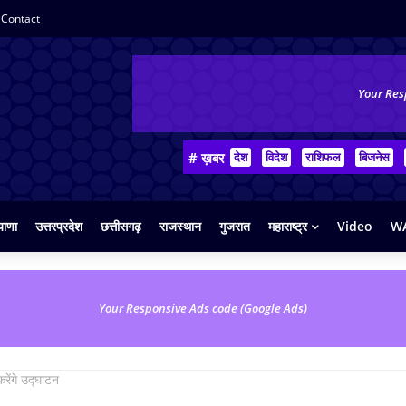
Contact
Your Res
# ख़बर
देश
विदेश
राशिफल
बिजनेस
याणा
उत्तरप्रदेश
छत्तीसगढ़
राजस्थान
गुजरात
महाराष्ट्र
Video
WA
Your Responsive Ads code (Google Ads)
करेंगे उद्घाटन