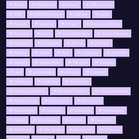
Jhansi
Jharkhand
Jirapur
JOB vacancy
JOBS
JOBS Rcuirment
Jodhpur
jyotis
Kanada
Kannauj
Kanpur
Karachi pakistan
Karnatak
katni
Khana Khazana
khana-khazana
Khandwa
Khargone
Khurai
kolakata
Kolkata
Korba
Kota
l Lucknow
Lakhnow
Lalitpur
Latest News
life style
lifestyle
Live
Local News
London
Lucknow
Ludhiana
Lukhnow
Machalpur
Madhaya Pradesh
Madhya Pradesh
madhyaPradesh
Maharashtra
Maharastra
Maharatra
Maharshtra
Mainpuri
Makdone
Malhargarh
Malwa
Mandideep
Mandla
mandosur
Mandsaur
Mandsuar
Manmpuri
Mathura