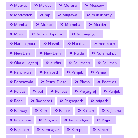
Meerut
Mexico
Morena
Moscow
Motivation
mp
Mugawali
mukulsaray
Mumbai
Mumbi
Mumnbai
Murder
Music
Narmadapuram
Narsinghgarh
Narsinghpur
Nashik
National
neemach
New Dehli
New Delhi
Noida
Nursinghpur
Obaidullaganj
outfits
Pakistaan
Pakistan
Panchkula
Panipath
Panjab
Panna
Paraswada
Petrol Diesel
Photo
Poetries
Poitics
pol
Politics
Prayagraj
Punjab
Rachi
Raebareli
Raghogarh
raigarh
Railway
Rain
Raipur
Raisen
Rajastha
Rajasthan
Rajgarh
Rajnandgao
Rajpur
Rajsthan
Ramnagar
Rampur
Ranchi