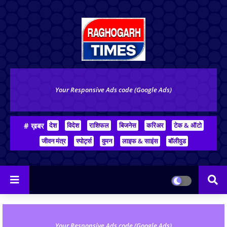
Your Responsive Ads code (Google Ads)
# ख़बर
देश
विदेश
राशिफल
बिजनेस
करिअर
टेक & ऑटो
जीवन मंत्र
स्पोर्ट्स
वुमन
लाइफ & साइंस
बॉलीवुड
Your Responsive Ads code (Google Ads)