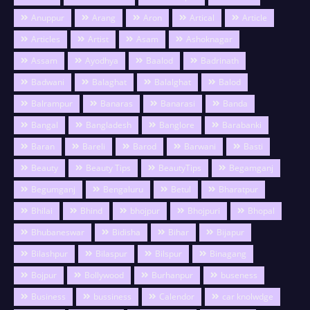
Anuppur
Arang
Aron
Artical
Article
Articles
Artist
Asam
Ashoknagar
Assam
Ayodhya
Baalod
Badrinath
Badwani
Balaghat
Balalghat
Balod
Balrampur
Banaras
Banarasi
Banda
Bangal
Bangladesh
Banglore
Barabanki
Baran
Bareli
Barod
Barwani
Basti
Beauty
Beauty Tips
BeautyTips
Begamganj
Begumganj
Bengaluru
Betul
Bharatpur
Bhilai
Bhind
bhojpur
Bhojpuri
Bhopal
Bhubaneswar
Bidisha
Bihar
Bijapur
Bilashpur
Bilaspur
Bilspur
Binagang
Bojpur
Bollywood
Burhanpur
buseness
Business
bussiness
Calendor
car knolwdge