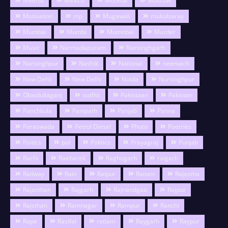
Meerut
Mexico
Morena
Moscow
Motivation
mp
Mugawali
mukulsaray
Mumbai
Mumbi
Mumnbai
Murder
Music
Narmadapuram
Narsinghgarh
Narsinghpur
Nashik
National
neemach
New Dehli
New Delhi
Noida
Nursinghpur
Obaidullaganj
outfits
Pakistaan
Pakistan
Panchkula
Panipath
Panjab
Panna
Paraswada
Petrol Diesel
Photo
Poetries
Poitics
pol
Politics
Prayagraj
Punjab
Rachi
Raebareli
Raghogarh
raigarh
Railway
Rain
Raipur
Raisen
Rajastha
Rajasthan
Rajgarh
Rajnandgao
Rajpur
Rajsthan
Ramnagar
Rampur
Ranchi
Rape
Rasifal
ratlam
Raygarh
Raypur