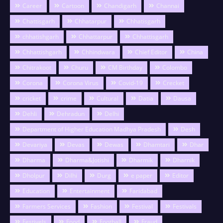
Career
Cartoon
Chandigarh
Channai
Chattisgarh
Chhatarpur
Chhatisgarh
chhatishgarh
Chhattarpur
Chhattisgarh
Chhattishgarh
Chhindwara
Chief Editor
China
Chitrakoot
Churu
CM Birthday
Colombo
Corona
Corona Virus
Covid-19
Crecket
cricket
crime
Cultural
Datia
Dausa
Dehli
Dehradun
Delhi
Department of Higher Education Madhya Pradesh
Desh
Devariya
Devas
Dewas
Dhamtari
Dhar
Dharma
Dharma&Jotishi
Dharmik
Dharnik
Dholpur
Dilhi
Durg
e paper
Editor
Education
Entertainment
Faridabad
Farmers Services
Fashion
Festival
Festivals
Festivels
Food
Football
Fraud