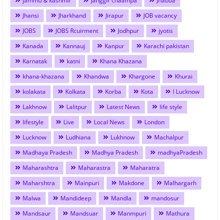
jammu & kashmir
Janggir chaampa
Jhabua
Jhansi
Jharkhand
Jirapur
JOB vacancy
JOBS
JOBS Rcuirment
Jodhpur
jyotis
Kanada
Kannauj
Kanpur
Karachi pakistan
Karnatak
katni
Khana Khazana
khana-khazana
Khandwa
Khargone
Khurai
kolakata
Kolkata
Korba
Kota
l Lucknow
Lakhnow
Lalitpur
Latest News
life style
lifestyle
Live
Local News
London
Lucknow
Ludhiana
Lukhnow
Machalpur
Madhaya Pradesh
Madhya Pradesh
madhyaPradesh
Maharashtra
Maharastra
Maharatra
Maharshtra
Mainpuri
Makdone
Malhargarh
Malwa
Mandideep
Mandla
mandosur
Mandsaur
Mandsuar
Manmpuri
Mathura