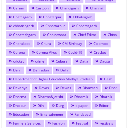
Career
Cartoon
Chandigarh
Channai
Chattisgarh
Chhatarpur
Chhatisgarh
chhatishgarh
Chhattarpur
Chhattisgarh
Chhattishgarh
Chhindwara
Chief Editor
China
Chitrakoot
Churu
CM Birthday
Colombo
Corona
Corona Virus
Covid-19
Crecket
cricket
crime
Cultural
Datia
Dausa
Dehli
Dehradun
Delhi
Department of Higher Education Madhya Pradesh
Desh
Devariya
Devas
Dewas
Dhamtari
Dhar
Dharma
Dharma&Jotishi
Dharmik
Dharnik
Dholpur
Dilhi
Durg
e paper
Editor
Education
Entertainment
Faridabad
Farmers Services
Fashion
Festival
Festivals