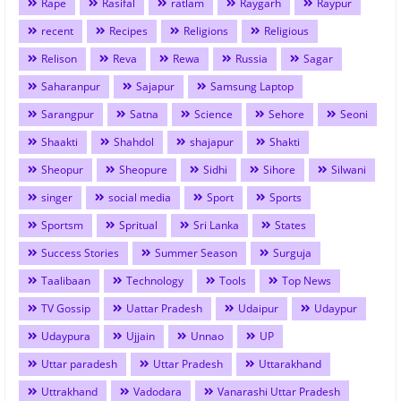
Rape
Rasifal
ratlam
Raygarh
Raypur
recent
Recipes
Religions
Religious
Relison
Reva
Rewa
Russia
Sagar
Saharanpur
Sajapur
Samsung Laptop
Sarangpur
Satna
Science
Sehore
Seoni
Shaakti
Shahdol
shajapur
Shakti
Sheopur
Sheopure
Sidhi
Sihore
Silwani
singer
social media
Sport
Sports
Sportsm
Spritual
Sri Lanka
States
Success Stories
Summer Season
Surguja
Taalibaan
Technology
Tools
Top News
TV Gossip
Uattar Pradesh
Udaipur
Udaypur
Udaypura
Ujjain
Unnao
UP
Uttar paradesh
Uttar Pradesh
Uttarakhand
Uttrakhand
Vadodara
Vanarashi Uttar Pradesh