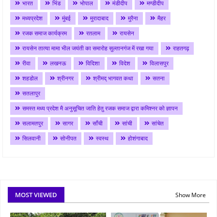
भारत
भिंड
भोपाल
मंडीदीप
मण्डीदीप
मध्यप्रदेश
मुंबई
मुरादाबाद
मुरैना
मैहर
रजक समाज कार्यक्रम
रतलाम
रायसेन
रायसेन तात्या मामा भील जयंती का समारोह सुल्तानगंज में रखा गया
राहतगढ़
रीवा
लखनऊ
विदिशा
विदेश
विलासपुर
शहडोल
श्रीनगर
श्रीमद् भागवत कथा
सतना
सतलापुर
समस्त मध्य प्रदेश मै अनुसूचित जाति हेतु रजक समाज द्वारा कमिश्नर को ज्ञापन
सलामतपुर
सागर
साँची
सांची
सांचेत
सिलवानी
सोनीपत
स्वस्थ
होशंगाबाद
MOST VIEWED
Show More