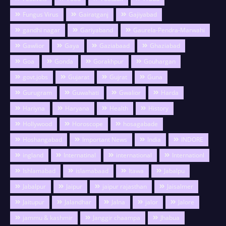
Fungus Virus
Gairatganj
Gajiyabad
gandhi nagar
Gariyaband
Gaurela-Pendra-Marwahi
Gawlior
Gaya
Gaziabaad
Ghaziabad
Goa
Gonda
Gorakhpur
Gouhargan
govt.jobs
Gujarat
Gujrat
Guna
Gurugram
Guwahati
Gwalior
Harda
Hariyna
Haryana
Health
History
Hollywood
Horoscope
hosagabade
Hoshangabad
Important News
India
INDORE
ingland
Internatinal
international
Internationl
Ishlamabad
islamabaad
Itawa
Jabalpu
Jabalpur
Jaipur
jaipur rajasthan
Jaisalmer
Jaitupur
Jalandhar
Jalna
jalor
Jalore
jammu & kashmir
Janggir chaampa
Jhabua