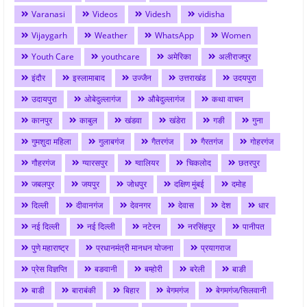
Varanasi
Videos
Videsh
vidisha
Vijaygarh
Weather
WhatsApp
Women
Youth Care
youthcare
अमेरिका
अलीराजपुर
इंदौर
इस्लामाबाद
उज्जैन
उत्तराखंड
उदयपुरा
उदायपुरा
ओबेदुल्लागंज
औबेदुल्लागंज
कथा वाचन
कानपुर
काबुल
खंडवा
खंडेरा
गङी
गुना
गुमशुदा महिला
गुलाबगंज
गैतरगंज
गैरतगंज
गोहरगंज
गौहरगंज
ग्यारसपुर
ग्वालियर
चिकलोद
छतरपुर
जबलपुर
जयपुर
जोधपुर
दक्षिण मुंबई
दमोह
दिल्ली
दीवानगंज
देवनगर
देवास
देश
धार
नई दिल्ली
नई दिल्ली
नटेरन
नरसिंहपुर
पानीपत
पुणे महाराष्ट्र
प्रधानमंत्री मानधन योजना
प्रयागराज
प्रेस विज्ञप्ति
बङवानी
बम्होरी
बरेली
बाङी
बाडी
बाराबंकी
बिहार
बेगमगंज
बेगमगंज/सिलवानी