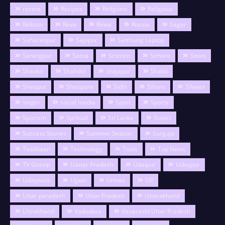
recent
Recipes
Religions
Religious
Relison
Reva
Rewa
Russia
Sagar
Saharanpur
Sajapur
Samsung Laptop
Sarangpur
Satna
Science
Sehore
Seoni
Shaakti
Shahdol
shajapur
Shakti
Sheopur
Sheopure
Sidhi
Sihore
Silwani
singer
social media
Sport
Sports
Sportsm
Spritual
Sri Lanka
States
Success Stories
Summer Season
Surguja
Taalibaan
Technology
Tools
Top News
TV Gossip
Uattar Pradesh
Udaipur
Udaypur
Udaypura
Ujjain
Unnao
UP
Uttar paradesh
Uttar Pradesh
Uttarakhand
Uttrakhand
Vadodara
Vanarashi Uttar Pradesh