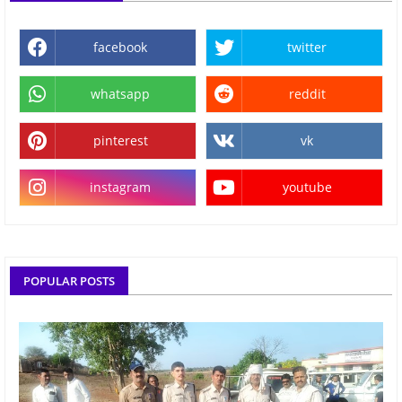
facebook
twitter
whatsapp
reddit
pinterest
vk
instagram
youtube
POPULAR POSTS