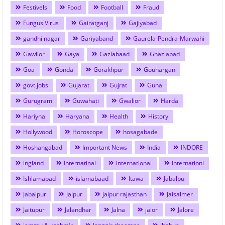
Festivels
Food
Football
Fraud
Fungus Virus
Gairatganj
Gajiyabad
gandhi nagar
Gariyaband
Gaurela-Pendra-Marwahi
Gawlior
Gaya
Gaziabaad
Ghaziabad
Goa
Gonda
Gorakhpur
Gouhargan
govt.jobs
Gujarat
Gujrat
Guna
Gurugram
Guwahati
Gwalior
Harda
Hariyna
Haryana
Health
History
Hollywood
Horoscope
hosagabade
Hoshangabad
Important News
India
INDORE
ingland
Internatinal
international
Internationl
Ishlamabad
islamabaad
Itawa
Jabalpu
Jabalpur
Jaipur
jaipur rajasthan
Jaisalmer
Jaitupur
Jalandhar
Jalna
jalor
Jalore