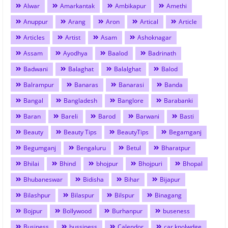
Alwar
Amarkantak
Ambikapur
Amethi
Anuppur
Arang
Aron
Artical
Article
Articles
Artist
Asam
Ashoknagar
Assam
Ayodhya
Baalod
Badrinath
Badwani
Balaghat
Balalghat
Balod
Balrampur
Banaras
Banarasi
Banda
Bangal
Bangladesh
Banglore
Barabanki
Baran
Bareli
Barod
Barwani
Basti
Beauty
Beauty Tips
BeautyTips
Begamganj
Begumganj
Bengaluru
Betul
Bharatpur
Bhilai
Bhind
bhojpur
Bhojpuri
Bhopal
Bhubaneswar
Bidisha
Bihar
Bijapur
Bilashpur
Bilaspur
Bilspur
Binagang
Bojpur
Bollywood
Burhanpur
buseness
Business
bussiness
Calendor
car knolwdge