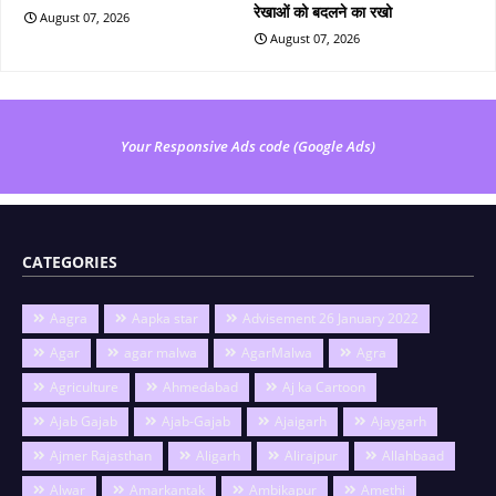
रेखाओं को बदलने का रखो
August 07, 2026
August 07, 2026
Your Responsive Ads code (Google Ads)
CATEGORIES
Aagra
Aapka star
Advisement 26 January 2022
Agar
agar malwa
AgarMalwa
Agra
Agriculture
Ahmedabad
Aj ka Cartoon
Ajab Gajab
Ajab-Gajab
Ajaigarh
Ajaygarh
Ajmer Rajasthan
Aligarh
Alirajpur
Allahbaad
Alwar
Amarkantak
Ambikapur
Amethi