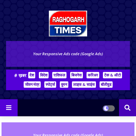
Your Responsive Ads code (Google Ads)
# ख़बर
देश
विदेश
राशिफल
बिजनेस
करिअर
टेक & ऑटो
जीवन मंत्र
स्पोर्ट्स
वुमन
लाइफ & साइंस
बॉलीवुड
Your Responsive Ads code (Google Ads)