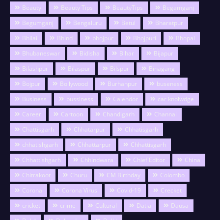
Beauty
Beauty Tips
BeautyTips
Begamganj
Begumganj
Bengaluru
Betul
Bharatpur
Bhilai
Bhind
bhojpur
Bhojpuri
Bhopal
Bhubaneswar
Bidisha
Bihar
Bijapur
Bilashpur
Bilaspur
Bilspur
Binagang
Bojpur
Bollywood
Burhanpur
buseness
Business
bussiness
Calendor
car knolwdge
Career
Cartoon
Chandigarh
Channai
Chattisgarh
Chhatarpur
Chhatisgarh
chhatishgarh
Chhattarpur
Chhattisgarh
Chhattishgarh
Chhindwara
Chief Editor
China
Chitrakoot
Churu
CM Birthday
Colombo
Corona
Corona Virus
Covid-19
Crecket
cricket
crime
Cultural
Datia
Dausa