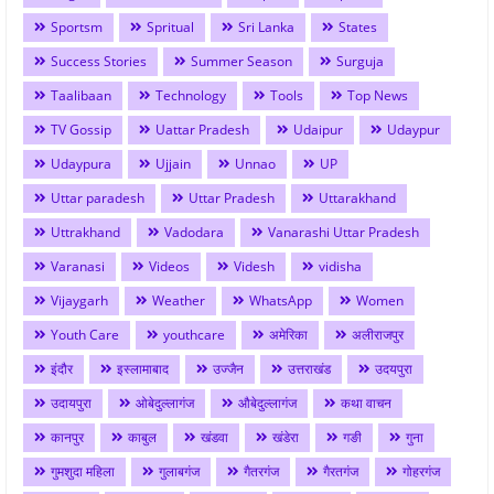
Sportsm
Spritual
Sri Lanka
States
Success Stories
Summer Season
Surguja
Taalibaan
Technology
Tools
Top News
TV Gossip
Uattar Pradesh
Udaipur
Udaypur
Udaypura
Ujjain
Unnao
UP
Uttar paradesh
Uttar Pradesh
Uttarakhand
Uttrakhand
Vadodara
Vanarashi Uttar Pradesh
Varanasi
Videos
Videsh
vidisha
Vijaygarh
Weather
WhatsApp
Women
Youth Care
youthcare
अमेरिका
अलीराजपुर
इंदौर
इस्लामाबाद
उज्जैन
उत्तराखंड
उदयपुरा
उदायपुरा
ओबेदुल्लागंज
औबेदुल्लागंज
कथा वाचन
कानपुर
काबुल
खंडवा
खंडेरा
गङी
गुना
गुमशुदा महिला
गुलाबगंज
गैतरगंज
गैरतगंज
गोहरगंज