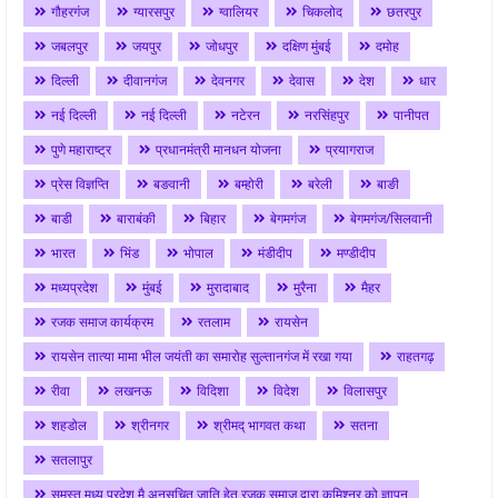
गौहरगंज
ग्यारसपुर
ग्वालियर
चिकलोद
छतरपुर
जबलपुर
जयपुर
जोधपुर
दक्षिण मुंबई
दमोह
दिल्ली
दीवानगंज
देवनगर
देवास
देश
धार
नई दिल्ली
नई दिल्ली
नटेरन
नरसिंहपुर
पानीपत
पुणे महाराष्ट्र
प्रधानमंत्री मानधन योजना
प्रयागराज
प्रेस विज्ञप्ति
बङवानी
बम्होरी
बरेली
बाङी
बाडी
बाराबंकी
बिहार
बेगमगंज
बेगमगंज/सिलवानी
भारत
भिंड
भोपाल
मंडीदीप
मण्डीदीप
मध्यप्रदेश
मुंबई
मुरादाबाद
मुरैना
मैहर
रजक समाज कार्यक्रम
रतलाम
रायसेन
रायसेन तात्या मामा भील जयंती का समारोह सुल्तानगंज में रखा गया
राहतगढ़
रीवा
लखनऊ
विदिशा
विदेश
विलासपुर
शहडोल
श्रीनगर
श्रीमद् भागवत कथा
सतना
सतलापुर
समस्त मध्य प्रदेश मै अनुसूचित जाति हेतु रजक समाज द्वारा कमिश्नर को ज्ञापन