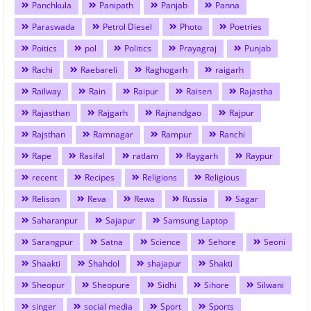
Panchkula
Panipath
Panjab
Panna
Paraswada
Petrol Diesel
Photo
Poetries
Poitics
pol
Politics
Prayagraj
Punjab
Rachi
Raebareli
Raghogarh
raigarh
Railway
Rain
Raipur
Raisen
Rajastha
Rajasthan
Rajgarh
Rajnandgao
Rajpur
Rajsthan
Ramnagar
Rampur
Ranchi
Rape
Rasifal
ratlam
Raygarh
Raypur
recent
Recipes
Religions
Religious
Relison
Reva
Rewa
Russia
Sagar
Saharanpur
Sajapur
Samsung Laptop
Sarangpur
Satna
Science
Sehore
Seoni
Shaakti
Shahdol
shajapur
Shakti
Sheopur
Sheopure
Sidhi
Sihore
Silwani
singer
social media
Sport
Sports