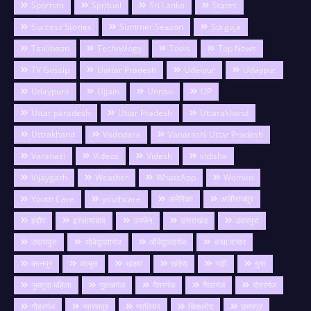
Sportsm
Spritual
Sri Lanka
States
Success Stories
Summer Season
Surguja
Taalibaan
Technology
Tools
Top News
TV Gossip
Uattar Pradesh
Udaipur
Udaypur
Udaypura
Ujjain
Unnao
UP
Uttar paradesh
Uttar Pradesh
Uttarakhand
Uttrakhand
Vadodara
Vanarashi Uttar Pradesh
Varanasi
Videos
Videsh
vidisha
Vijaygarh
Weather
WhatsApp
Women
Youth Care
youthcare
अमेरिका
अलीराजपुर
इंदौर
इस्लामाबाद
उज्जैन
उत्तराखंड
उदयपुरा
उदायपुरा
ओबेदुल्लागंज
औबेदुल्लागंज
कथा वाचन
कानपुर
काबुल
खंडवा
खंडेरा
गङी
गुना
गुमशुदा महिला
गुलाबगंज
गैतरगंज
गैरतगंज
गोहरगंज
गौहरगंज
ग्यारसपुर
ग्वालियर
चिकलोद
छतरपुर