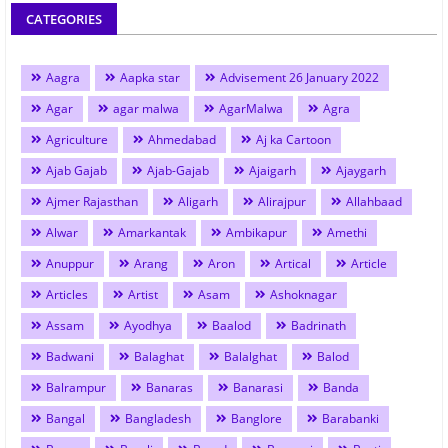
CATEGORIES
Aagra
Aapka star
Advisement 26 January 2022
Agar
agar malwa
AgarMalwa
Agra
Agriculture
Ahmedabad
Aj ka Cartoon
Ajab Gajab
Ajab-Gajab
Ajaigarh
Ajaygarh
Ajmer Rajasthan
Aligarh
Alirajpur
Allahbaad
Alwar
Amarkantak
Ambikapur
Amethi
Anuppur
Arang
Aron
Artical
Article
Articles
Artist
Asam
Ashoknagar
Assam
Ayodhya
Baalod
Badrinath
Badwani
Balaghat
Balalghat
Balod
Balrampur
Banaras
Banarasi
Banda
Bangal
Bangladesh
Banglore
Barabanki