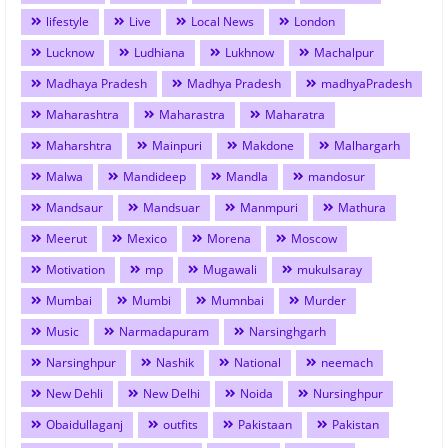
lifestyle
Live
Local News
London
Lucknow
Ludhiana
Lukhnow
Machalpur
Madhaya Pradesh
Madhya Pradesh
madhyaPradesh
Maharashtra
Maharastra
Maharatra
Maharshtra
Mainpuri
Makdone
Malhargarh
Malwa
Mandideep
Mandla
mandosur
Mandsaur
Mandsuar
Manmpuri
Mathura
Meerut
Mexico
Morena
Moscow
Motivation
mp
Mugawali
mukulsaray
Mumbai
Mumbi
Mumnbai
Murder
Music
Narmadapuram
Narsinghgarh
Narsinghpur
Nashik
National
neemach
New Dehli
New Delhi
Noida
Nursinghpur
Obaidullaganj
outfits
Pakistaan
Pakistan