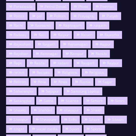
Paraswada
Petrol Diesel
Photo
Poetries
Poitics
pol
Politics
Prayagraj
Punjab
Rachi
Raebareli
Raghogarh
raigarh
Railway
Rain
Raipur
Raisen
Rajastha
Rajasthan
Rajgarh
Rajnandgao
Rajpur
Rajsthan
Ramnagar
Rampur
Ranchi
Rape
Rasifal
ratlam
Raygarh
Raypur
recent
Recipes
Religions
Religious
Relison
Reva
Rewa
Russia
Sagar
Saharanpur
Sajapur
Samsung Laptop
Sarangpur
Satna
Science
Sehore
Seoni
Shaakti
Shahdol
shajapur
Shakti
Sheopur
Sheopure
Sidhi
Sihore
Silwani
singer
social media
Sport
Sports