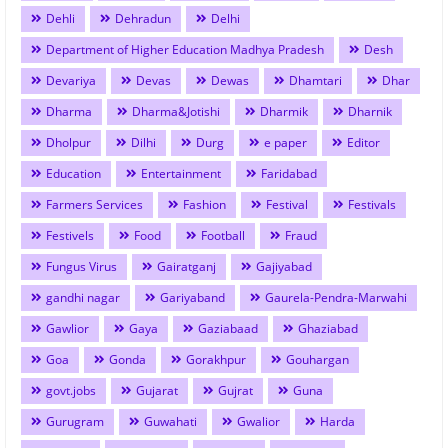
Dehli
Dehradun
Delhi
Department of Higher Education Madhya Pradesh
Desh
Devariya
Devas
Dewas
Dhamtari
Dhar
Dharma
Dharma&Jotishi
Dharmik
Dharnik
Dholpur
Dilhi
Durg
e paper
Editor
Education
Entertainment
Faridabad
Farmers Services
Fashion
Festival
Festivals
Festivels
Food
Football
Fraud
Fungus Virus
Gairatganj
Gajiyabad
gandhi nagar
Gariyaband
Gaurela-Pendra-Marwahi
Gawlior
Gaya
Gaziabaad
Ghaziabad
Goa
Gonda
Gorakhpur
Gouhargan
govt.jobs
Gujarat
Gujrat
Guna
Gurugram
Guwahati
Gwalior
Harda