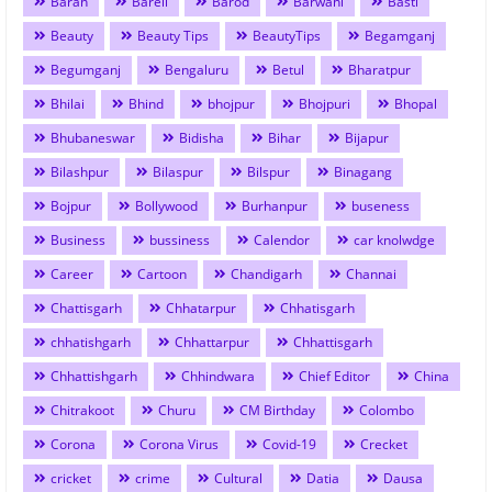
Baran
Bareli
Barod
Barwani
Basti
Beauty
Beauty Tips
BeautyTips
Begamganj
Begumganj
Bengaluru
Betul
Bharatpur
Bhilai
Bhind
bhojpur
Bhojpuri
Bhopal
Bhubaneswar
Bidisha
Bihar
Bijapur
Bilashpur
Bilaspur
Bilspur
Binagang
Bojpur
Bollywood
Burhanpur
buseness
Business
bussiness
Calendor
car knolwdge
Career
Cartoon
Chandigarh
Channai
Chattisgarh
Chhatarpur
Chhatisgarh
chhatishgarh
Chhattarpur
Chhattisgarh
Chhattishgarh
Chhindwara
Chief Editor
China
Chitrakoot
Churu
CM Birthday
Colombo
Corona
Corona Virus
Covid-19
Crecket
cricket
crime
Cultural
Datia
Dausa