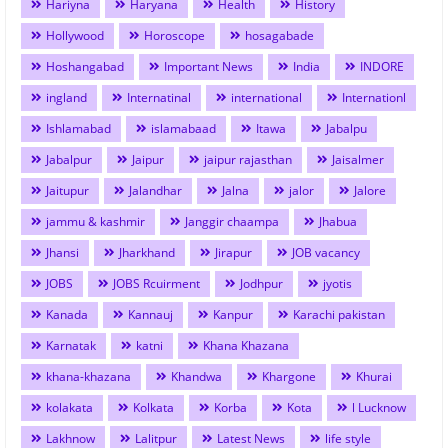
Hariyna
Haryana
Health
History
Hollywood
Horoscope
hosagabade
Hoshangabad
Important News
India
INDORE
ingland
Internatinal
international
Internationl
Ishlamabad
islamabaad
Itawa
Jabalpu
Jabalpur
Jaipur
jaipur rajasthan
Jaisalmer
Jaitupur
Jalandhar
Jalna
jalor
Jalore
jammu & kashmir
Janggir chaampa
Jhabua
Jhansi
Jharkhand
Jirapur
JOB vacancy
JOBS
JOBS Rcuirment
Jodhpur
jyotis
Kanada
Kannauj
Kanpur
Karachi pakistan
Karnatak
katni
Khana Khazana
khana-khazana
Khandwa
Khargone
Khurai
kolakata
Kolkata
Korba
Kota
l Lucknow
Lakhnow
Lalitpur
Latest News
life style