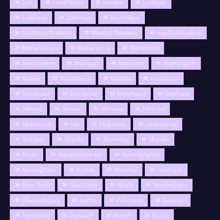
Live
Local News
London
Lucknow
Ludhiana
Lukhnow
Machalpur
Madhaya Pradesh
Madhya Pradesh
madhyaPradesh
Maharashtra
Maharastra
Maharatra
Maharshtra
Mainpuri
Makdone
Malhargarh
Malwa
Mandideep
Mandla
mandosur
Mandsaur
Mandsuar
Manmpuri
Mathura
Meerut
Mexico
Morena
Moscow
Motivation
mp
Mugawali
mukulsaray
Mumbai
Mumbi
Mumnbai
Murder
Music
Narmadapuram
Narsinghgarh
Narsinghpur
Nashik
National
neemach
New Dehli
New Delhi
Noida
Nursinghpur
Obaidullaganj
outfits
Pakistaan
Pakistan
Panchkula
Panipath
Panjab
Panna