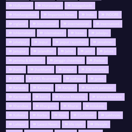
Hollywood
Horoscope
hosagabade
Hoshangabad
Important News
India
INDORE
ingland
Internatinal
international
Internationl
Ishlamabad
islamabaad
Itawa
Jabalpu
Jabalpur
Jaipur
jaipur rajasthan
Jaisalmer
Jaitupur
Jalandhar
Jalna
jalor
Jalore
jammu & kashmir
Janggir chaampa
Jhabua
Jhansi
Jharkhand
Jirapur
JOB vacancy
JOBS
JOBS Rcuirment
Jodhpur
jyotis
Kanada
Kannauj
Kanpur
Karachi pakistan
Karnatak
katni
Khana Khazana
khana-khazana
Khandwa
Khargone
Khurai
kolakata
Kolkata
Korba
Kota
l Lucknow
Lakhnow
Lalitpur
Latest News
life style
lifestyle