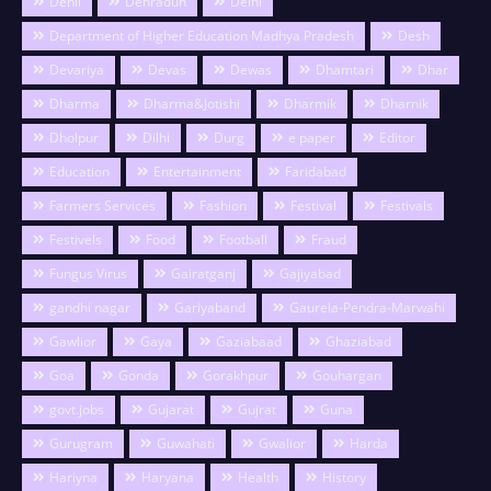
Dehli
Dehradun
Delhi
Department of Higher Education Madhya Pradesh
Desh
Devariya
Devas
Dewas
Dhamtari
Dhar
Dharma
Dharma&Jotishi
Dharmik
Dharnik
Dholpur
Dilhi
Durg
e paper
Editor
Education
Entertainment
Faridabad
Farmers Services
Fashion
Festival
Festivals
Festivels
Food
Football
Fraud
Fungus Virus
Gairatganj
Gajiyabad
gandhi nagar
Gariyaband
Gaurela-Pendra-Marwahi
Gawlior
Gaya
Gaziabaad
Ghaziabad
Goa
Gonda
Gorakhpur
Gouhargan
govt.jobs
Gujarat
Gujrat
Guna
Gurugram
Guwahati
Gwalior
Harda
Hariyna
Haryana
Health
History