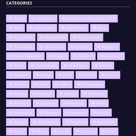
CATEGORIES
Aagra
Aapka star
Advisement 26 January 2022
Agar
agar malwa
AgarMalwa
Agra
Agriculture
Ahmedabad
Aj ka Cartoon
Ajab Gajab
Ajab-Gajab
Ajaigarh
Ajaygarh
Ajmer Rajasthan
Aligarh
Alirajpur
Allahbaad
Alwar
Amarkantak
Ambikapur
Amethi
Anuppur
Arang
Aron
Artical
Article
Articles
Artist
Asam
Ashoknagar
Assam
Ayodhya
Baalod
Badrinath
Badwani
Balaghat
Balalghat
Balod
Balrampur
Banaras
Banarasi
Banda
Bangal
Bangladesh
Banglore
Barabanki
Baran
Bareli
Barod
Barwani
Basti