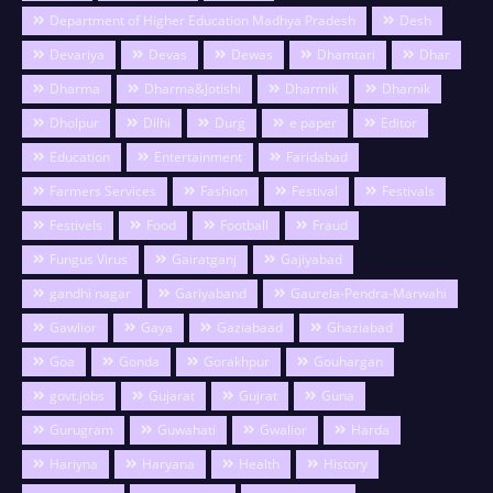
Department of Higher Education Madhya Pradesh
Desh
Devariya
Devas
Dewas
Dhamtari
Dhar
Dharma
Dharma&Jotishi
Dharmik
Dharnik
Dholpur
Dilhi
Durg
e paper
Editor
Education
Entertainment
Faridabad
Farmers Services
Fashion
Festival
Festivals
Festivels
Food
Football
Fraud
Fungus Virus
Gairatganj
Gajiyabad
gandhi nagar
Gariyaband
Gaurela-Pendra-Marwahi
Gawlior
Gaya
Gaziabaad
Ghaziabad
Goa
Gonda
Gorakhpur
Gouhargan
govt.jobs
Gujarat
Gujrat
Guna
Gurugram
Guwahati
Gwalior
Harda
Hariyna
Haryana
Health
History