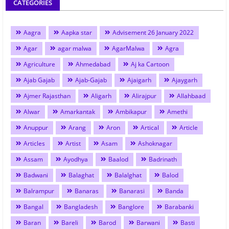
CATEGORIES
Aagra
Aapka star
Advisement 26 January 2022
Agar
agar malwa
AgarMalwa
Agra
Agriculture
Ahmedabad
Aj ka Cartoon
Ajab Gajab
Ajab-Gajab
Ajaigarh
Ajaygarh
Ajmer Rajasthan
Aligarh
Alirajpur
Allahbaad
Alwar
Amarkantak
Ambikapur
Amethi
Anuppur
Arang
Aron
Artical
Article
Articles
Artist
Asam
Ashoknagar
Assam
Ayodhya
Baalod
Badrinath
Badwani
Balaghat
Balalghat
Balod
Balrampur
Banaras
Banarasi
Banda
Bangal
Bangladesh
Banglore
Barabanki
Baran
Bareli
Barod
Barwani
Basti