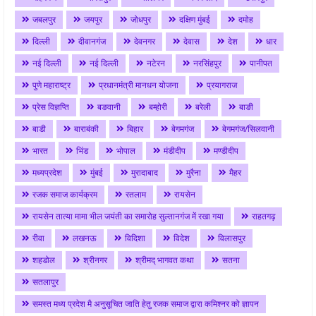
जबलपुर
जयपुर
जोधपुर
दक्षिण मुंबई
दमोह
दिल्ली
दीवानगंज
देवनगर
देवास
देश
धार
नई दिल्ली
नई दिल्ली
नटेरन
नरसिंहपुर
पानीपत
पुणे महाराष्ट्र
प्रधानमंत्री मानधन योजना
प्रयागराज
प्रेस विज्ञप्ति
बङवानी
बम्होरी
बरेली
बाङी
बाडी
बाराबंकी
बिहार
बेगमगंज
बेगमगंज/सिलवानी
भारत
भिंड
भोपाल
मंडीदीप
मण्डीदीप
मध्यप्रदेश
मुंबई
मुरादाबाद
मुरैना
मैहर
रजक समाज कार्यक्रम
रतलाम
रायसेन
रायसेन तात्या मामा भील जयंती का समारोह सुल्तानगंज में रखा गया
राहतगढ़
रीवा
लखनऊ
विदिशा
विदेश
विलासपुर
शहडोल
श्रीनगर
श्रीमद् भागवत कथा
सतना
सतलापुर
समस्त मध्य प्रदेश मै अनुसूचित जाति हेतु रजक समाज द्वारा कमिश्नर को ज्ञापन