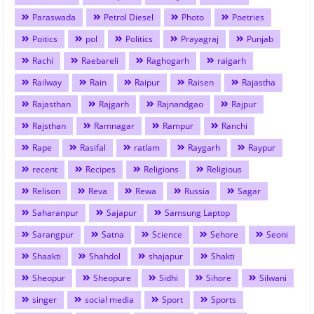
Paraswada
Petrol Diesel
Photo
Poetries
Poitics
pol
Politics
Prayagraj
Punjab
Rachi
Raebareli
Raghogarh
raigarh
Railway
Rain
Raipur
Raisen
Rajastha
Rajasthan
Rajgarh
Rajnandgao
Rajpur
Rajsthan
Ramnagar
Rampur
Ranchi
Rape
Rasifal
ratlam
Raygarh
Raypur
recent
Recipes
Religions
Religious
Relison
Reva
Rewa
Russia
Sagar
Saharanpur
Sajapur
Samsung Laptop
Sarangpur
Satna
Science
Sehore
Seoni
Shaakti
Shahdol
shajapur
Shakti
Sheopur
Sheopure
Sidhi
Sihore
Silwani
singer
social media
Sport
Sports