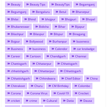
Beauty
Beauty Tips
BeautyTips
Begamganj
Begumganj
Bengaluru
Betul
Bharatpur
Bhilai
Bhind
bhojpur
Bhojpuri
Bhopal
Bhubaneswar
Bidisha
Bihar
Bijapur
Bilashpur
Bilaspur
Bilspur
Binagang
Bojpur
Bollywood
Burhanpur
buseness
Business
bussiness
Calendor
car knolwdge
Career
Cartoon
Chandigarh
Channai
Chattisgarh
Chhatarpur
Chhatisgarh
chhatishgarh
Chhattarpur
Chhattisgarh
Chhattishgarh
Chhindwara
Chief Editor
China
Chitrakoot
Churu
CM Birthday
Colombo
Corona
Corona Virus
Covid-19
Crecket
cricket
crime
Cultural
Datia
Dausa