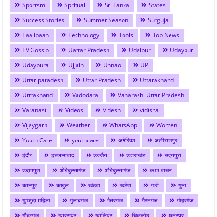
Sportsm
Spritual
Sri Lanka
States
Success Stories
Summer Season
Surguja
Taalibaan
Technology
Tools
Top News
TV Gossip
Uattar Pradesh
Udaipur
Udaypur
Udaypura
Ujjain
Unnao
UP
Uttar paradesh
Uttar Pradesh
Uttarakhand
Uttrakhand
Vadodara
Vanarashi Uttar Pradesh
Varanasi
Videos
Videsh
vidisha
Vijaygarh
Weather
WhatsApp
Women
Youth Care
youthcare
अमेरिका
अलीराजपुर
इंदौर
इस्लामाबाद
उज्जैन
उत्तराखंड
उदयपुरा
उदायपुरा
ओबेदुल्लागंज
औबेदुल्लागंज
कथा वाचन
कानपुर
काबुल
खंडवा
खंडेरा
गङी
गुना
गुमशुदा महिला
गुलाबगंज
गैतरगंज
गैरतगंज
गोहरगंज
गौहरगंज
ग्यारसपुर
ग्वालियर
चिकलोद
छतरपुर