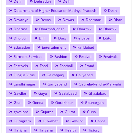
Dehli
Dehradun
Delhi
Department of Higher Education Madhya Pradesh
Desh
Devariya
Devas
Dewas
Dhamtari
Dhar
Dharma
Dharma&Jotishi
Dharmik
Dharnik
Dholpur
Dilhi
Durg
e paper
Editor
Education
Entertainment
Faridabad
Farmers Services
Fashion
Festival
Festivals
Festivels
Food
Football
Fraud
Fungus Virus
Gairatganj
Gajiyabad
gandhi nagar
Gariyaband
Gaurela-Pendra-Marwahi
Gawlior
Gaya
Gaziabaad
Ghaziabad
Goa
Gonda
Gorakhpur
Gouhargan
govt.jobs
Gujarat
Gujrat
Guna
Gurugram
Guwahati
Gwalior
Harda
Hariyna
Haryana
Health
History