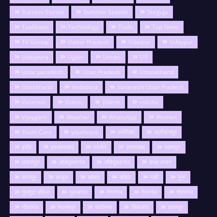
Success Stories
Summer Season
Surguja
Taalibaan
Technology
Tools
Top News
TV Gossip
Uattar Pradesh
Udaipur
Udaypur
Udaypura
Ujjain
Unnao
UP
Uttar paradesh
Uttar Pradesh
Uttarakhand
Uttrakhand
Vadodara
Vanarashi Uttar Pradesh
Varanasi
Videos
Videsh
vidisha
Vijaygarh
Weather
WhatsApp
Women
Youth Care
youthcare
अमेरिका
अलीराजपुर
इंदौर
इस्लामाबाद
उज्जैन
उत्तराखंड
उदयपुरा
उदायपुरा
ओबेदुल्लागंज
औबेदुल्लागंज
कथा वाचन
कानपुर
काबुल
खंडवा
खंडेरा
गङी
गुना
गुमशुदा महिला
गुलाबगंज
गैतरगंज
गैरतगंज
गोहरगंज
गौहरगंज
ग्यारसपुर
ग्वालियर
चिकलोद
छतरपुर