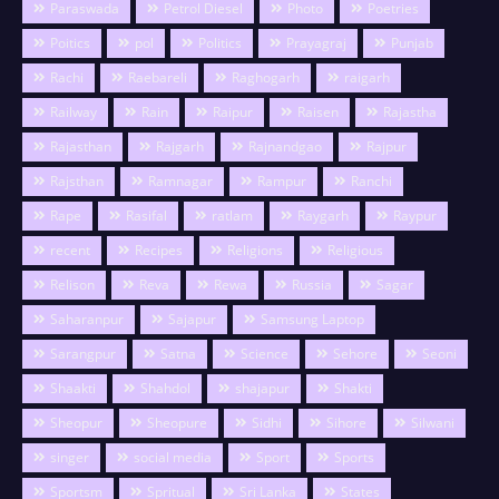
Paraswada
Petrol Diesel
Photo
Poetries
Poitics
pol
Politics
Prayagraj
Punjab
Rachi
Raebareli
Raghogarh
raigarh
Railway
Rain
Raipur
Raisen
Rajastha
Rajasthan
Rajgarh
Rajnandgao
Rajpur
Rajsthan
Ramnagar
Rampur
Ranchi
Rape
Rasifal
ratlam
Raygarh
Raypur
recent
Recipes
Religions
Religious
Relison
Reva
Rewa
Russia
Sagar
Saharanpur
Sajapur
Samsung Laptop
Sarangpur
Satna
Science
Sehore
Seoni
Shaakti
Shahdol
shajapur
Shakti
Sheopur
Sheopure
Sidhi
Sihore
Silwani
singer
social media
Sport
Sports
Sportsm
Spritual
Sri Lanka
States