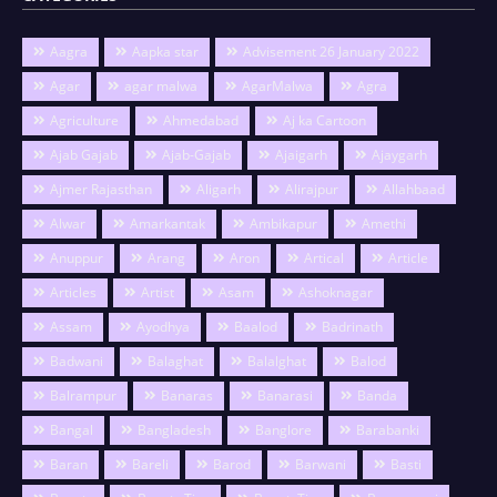
Aagra
Aapka star
Advisement 26 January 2022
Agar
agar malwa
AgarMalwa
Agra
Agriculture
Ahmedabad
Aj ka Cartoon
Ajab Gajab
Ajab-Gajab
Ajaigarh
Ajaygarh
Ajmer Rajasthan
Aligarh
Alirajpur
Allahbaad
Alwar
Amarkantak
Ambikapur
Amethi
Anuppur
Arang
Aron
Artical
Article
Articles
Artist
Asam
Ashoknagar
Assam
Ayodhya
Baalod
Badrinath
Badwani
Balaghat
Balalghat
Balod
Balrampur
Banaras
Banarasi
Banda
Bangal
Bangladesh
Banglore
Barabanki
Baran
Bareli
Barod
Barwani
Basti