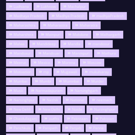
Ludhiana
Lukhnow
Machalpur
Madhaya Pradesh
Madhya Pradesh
madhyaPradesh
Maharashtra
Maharastra
Maharatra
Maharshtra
Mainpuri
Makdone
Malhargarh
Malwa
Mandideep
Mandla
mandosur
Mandsaur
Mandsuar
Manmpuri
Mathura
Meerut
Mexico
Morena
Moscow
Motivation
mp
Mugawali
mukulsaray
Mumbai
Mumbi
Mumnbai
Murder
Music
Narmadapuram
Narsinghgarh
Narsinghpur
Nashik
National
neemach
New Dehli
New Delhi
Noida
Nursinghpur
Obaidullaganj
outfits
Pakistaan
Pakistan
Panchkula
Panipath
Panjab
Panna