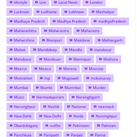
lifestyle
Live
Local News
London
Lucknow
Ludhiana
Lukhnow
Machalpur
Madhaya Pradesh
Madhya Pradesh
madhyaPradesh
Maharashtra
Maharastra
Maharatra
Maharshtra
Mainpuri
Makdone
Malhargarh
Malwa
Mandideep
Mandla
mandosur
Mandsaur
Mandsuar
Manmpuri
Mathura
Meerut
Mexico
Morena
Moscow
Motivation
mp
Mugawali
mukulsaray
Mumbai
Mumbi
Mumnbai
Murder
Music
Narmadapuram
Narsinghgarh
Narsinghpur
Nashik
National
neemach
New Dehli
New Delhi
Noida
Nursinghpur
Obaidullaganj
outfits
Pakistaan
Pakistan
Panchkula
Panipath
Panjab
Panna