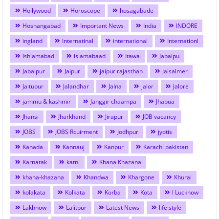
Hollywood
Horoscope
hosagabade
Hoshangabad
Important News
India
INDORE
ingland
Internatinal
international
Internationl
Ishlamabad
islamabaad
Itawa
Jabalpu
Jabalpur
Jaipur
jaipur rajasthan
Jaisalmer
Jaitupur
Jalandhar
Jalna
jalor
Jalore
jammu & kashmir
Janggir chaampa
Jhabua
Jhansi
Jharkhand
Jirapur
JOB vacancy
JOBS
JOBS Rcuirment
Jodhpur
jyotis
Kanada
Kannauj
Kanpur
Karachi pakistan
Karnatak
katni
Khana Khazana
khana-khazana
Khandwa
Khargone
Khurai
kolakata
Kolkata
Korba
Kota
l Lucknow
Lakhnow
Lalitpur
Latest News
life style