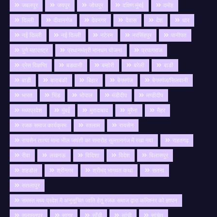
जबलपुर
जयपुर
जोधपुर
दक्षिण मुंबई
दमोह
दिल्ली
दीवानगंज
देवनगर
देवास
देश
धार
नई दिल्ली
नई दिल्ली
नटेरन
नरसिंहपुर
पानीपत
पुणे महाराष्ट्र
प्रधानमंत्री मानधन योजना
प्रयागराज
प्रेस विज्ञप्ति
बङवानी
बम्होरी
बरेली
बाङी
बाडी
बाराबंकी
बिहार
बेगमगंज
बेगमगंज/सिलवानी
भारत
भिंड
भोपाल
मंडीदीप
मण्डीदीप
मध्यप्रदेश
मुंबई
मुरादाबाद
मुरैना
मैहर
रजक समाज कार्यक्रम
रतलाम
रायसेन
रायसेन तात्या मामा भील जयंती का समारोह सुल्तानगंज में रखा गया
राहतगढ़
रीवा
लखनऊ
विदिशा
विदेश
विलासपुर
शहडोल
श्रीनगर
श्रीमद् भागवत कथा
सतना
सतलापुर
समस्त मध्य प्रदेश मै अनुसूचित जाति हेतु रजक समाज द्वारा कमिश्नर को ज्ञापन
सलामतपुर
सागर
साँची
सांची
सांचेत