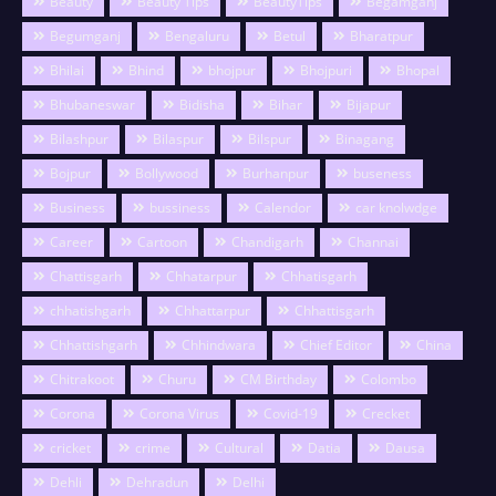
Beauty
Beauty Tips
BeautyTips
Begamganj
Begumganj
Bengaluru
Betul
Bharatpur
Bhilai
Bhind
bhojpur
Bhojpuri
Bhopal
Bhubaneswar
Bidisha
Bihar
Bijapur
Bilashpur
Bilaspur
Bilspur
Binagang
Bojpur
Bollywood
Burhanpur
buseness
Business
bussiness
Calendor
car knolwdge
Career
Cartoon
Chandigarh
Channai
Chattisgarh
Chhatarpur
Chhatisgarh
chhatishgarh
Chhattarpur
Chhattisgarh
Chhattishgarh
Chhindwara
Chief Editor
China
Chitrakoot
Churu
CM Birthday
Colombo
Corona
Corona Virus
Covid-19
Crecket
cricket
crime
Cultural
Datia
Dausa
Dehli
Dehradun
Delhi