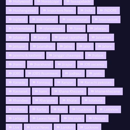
Hollywood
Horoscope
hosagabade
Hoshangabad
Important News
India
INDORE
ingland
Internatinal
international
Internationl
Ishlamabad
islamabaad
Itawa
Jabalpu
Jabalpur
Jaipur
jaipur rajasthan
Jaisalmer
Jaitupur
Jalandhar
Jalna
jalor
Jalore
jammu & kashmir
Janggir chaampa
Jhabua
Jhansi
Jharkhand
Jirapur
JOB vacancy
JOBS
JOBS Rcuirment
Jodhpur
jyotis
Kanada
Kannauj
Kanpur
Karachi pakistan
Karnatak
katni
Khana Khazana
khana-khazana
Khandwa
Khargone
Khurai
kolakata
Kolkata
Korba
Kota
l Lucknow
Lakhnow
Lalitpur
Latest News
life style
lifestyle
Live
Local News
London
Lucknow