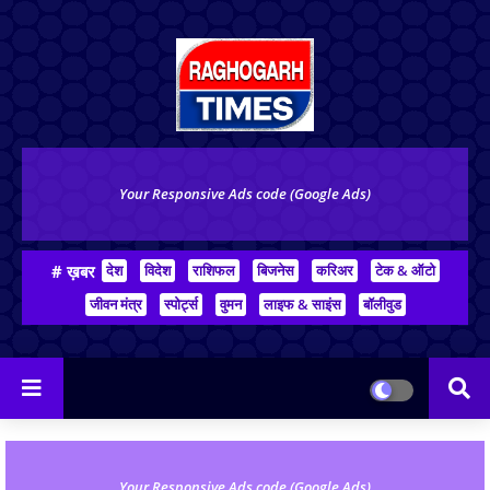
Your Responsive Ads code (Google Ads)
# ख़बर
देश
विदेश
राशिफल
बिजनेस
करिअर
टेक & ऑटो
जीवन मंत्र
स्पोर्ट्स
वुमन
लाइफ & साइंस
बॉलीवुड
Your Responsive Ads code (Google Ads)