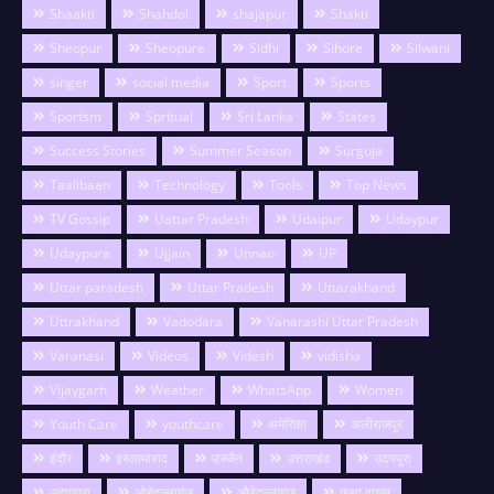
Shaakti
Shahdol
shajapur
Shakti
Sheopur
Sheopure
Sidhi
Sihore
Silwani
singer
social media
Sport
Sports
Sportsm
Spritual
Sri Lanka
States
Success Stories
Summer Season
Surguja
Taalibaan
Technology
Tools
Top News
TV Gossip
Uattar Pradesh
Udaipur
Udaypur
Udaypura
Ujjain
Unnao
UP
Uttar paradesh
Uttar Pradesh
Uttarakhand
Uttrakhand
Vadodara
Vanarashi Uttar Pradesh
Varanasi
Videos
Videsh
vidisha
Vijaygarh
Weather
WhatsApp
Women
Youth Care
youthcare
अमेरिका
अलीराजपुर
इंदौर
इस्लामाबाद
उज्जैन
उत्तराखंड
उदयपुरा
उदायपुरा
ओबेदुल्लागंज
औबेदुल्लागंज
कथा वाचन