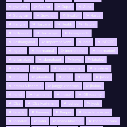
govt.jobs
Gujarat
Gujrat
Guna
Gurugram
Guwahati
Gwalior
Harda
Hariyna
Haryana
Health
History
Hollywood
Horoscope
hosagabade
Hoshangabad
Important News
India
INDORE
ingland
Internatinal
international
Internationl
Ishlamabad
islamabaad
Itawa
Jabalpu
Jabalpur
Jaipur
jaipur rajasthan
Jaisalmer
Jaitupur
Jalandhar
Jalna
jalor
Jalore
jammu & kashmir
Janggir chaampa
Jhabua
Jhansi
Jharkhand
Jirapur
JOB vacancy
JOBS
JOBS Rcuirment
Jodhpur
jyotis
Kanada
Kannauj
Kanpur
Karachi pakistan
Karnatak
katni
Khana Khazana
khana-khazana