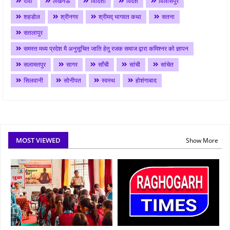
रीवा
लखनऊ
विदिशा
विदेश
विलासपुर
शहडोल
श्रीनगर
श्रीमद् भागवत कथा
सतना
सतलापुर
समस्त मध्य प्रदेश मै अनुसूचित जाति हेतु रजक समाज द्वारा कमिश्नर को ज्ञापन
सलामतपुर
सागर
साँची
सांची
सांचेत
सिलवानी
सोनीपत
स्वस्थ
होशंगाबाद
MOST VIEWED
Show More