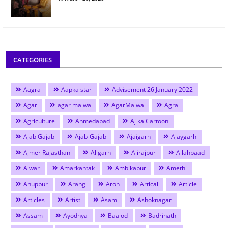
CATEGORIES
Aagra
Aapka star
Advisement 26 January 2022
Agar
agar malwa
AgarMalwa
Agra
Agriculture
Ahmedabad
Aj ka Cartoon
Ajab Gajab
Ajab-Gajab
Ajaigarh
Ajaygarh
Ajmer Rajasthan
Aligarh
Alirajpur
Allahbaad
Alwar
Amarkantak
Ambikapur
Amethi
Anuppur
Arang
Aron
Artical
Article
Articles
Artist
Asam
Ashoknagar
Assam
Ayodhya
Baalod
Badrinath