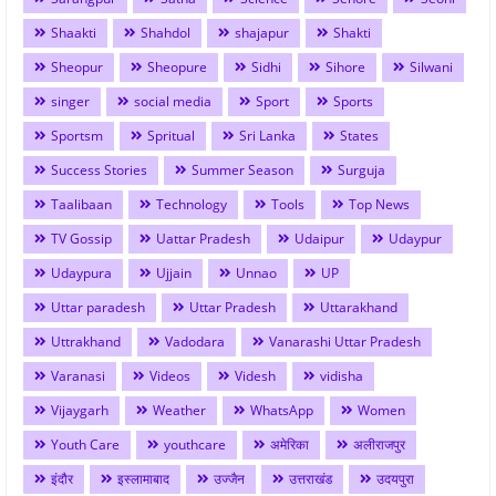
Shaakti
Shahdol
shajapur
Shakti
Sheopur
Sheopure
Sidhi
Sihore
Silwani
singer
social media
Sport
Sports
Sportsm
Spritual
Sri Lanka
States
Success Stories
Summer Season
Surguja
Taalibaan
Technology
Tools
Top News
TV Gossip
Uattar Pradesh
Udaipur
Udaypur
Udaypura
Ujjain
Unnao
UP
Uttar paradesh
Uttar Pradesh
Uttarakhand
Uttrakhand
Vadodara
Vanarashi Uttar Pradesh
Varanasi
Videos
Videsh
vidisha
Vijaygarh
Weather
WhatsApp
Women
Youth Care
youthcare
अमेरिका
अलीराजपुर
इंदौर
इस्लामाबाद
उज्जैन
उत्तराखंड
उदयपुरा