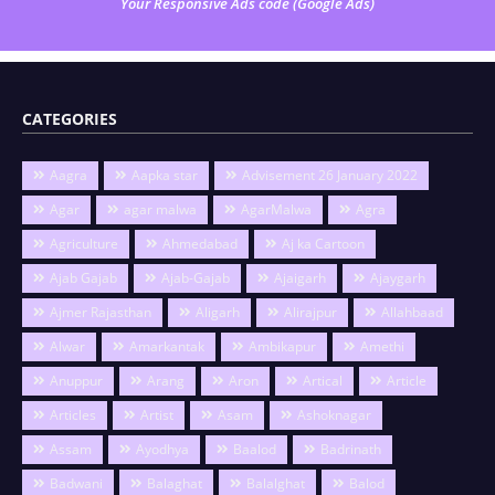
Your Responsive Ads code (Google Ads)
CATEGORIES
Aagra
Aapka star
Advisement 26 January 2022
Agar
agar malwa
AgarMalwa
Agra
Agriculture
Ahmedabad
Aj ka Cartoon
Ajab Gajab
Ajab-Gajab
Ajaigarh
Ajaygarh
Ajmer Rajasthan
Aligarh
Alirajpur
Allahbaad
Alwar
Amarkantak
Ambikapur
Amethi
Anuppur
Arang
Aron
Artical
Article
Articles
Artist
Asam
Ashoknagar
Assam
Ayodhya
Baalod
Badrinath
Badwani
Balaghat
Balalghat
Balod