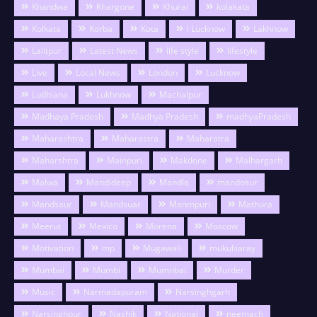
Khandwa
Khargone
Khurai
kolakata
Kolkata
Korba
Kota
l Lucknow
Lakhnow
Lalitpur
Latest News
life style
lifestyle
Live
Local News
London
Lucknow
Ludhiana
Lukhnow
Machalpur
Madhaya Pradesh
Madhya Pradesh
madhyaPradesh
Maharashtra
Maharastra
Maharatra
Maharshtra
Mainpuri
Makdone
Malhargarh
Malwa
Mandideep
Mandla
mandosur
Mandsaur
Mandsuar
Manmpuri
Mathura
Meerut
Mexico
Morena
Moscow
Motivation
mp
Mugawali
mukulsaray
Mumbai
Mumbi
Mumnbai
Murder
Music
Narmadapuram
Narsinghgarh
Narsinghpur
Nashik
National
neemach