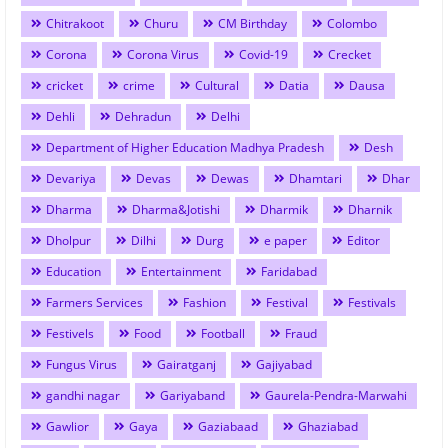
Chitrakoot
Churu
CM Birthday
Colombo
Corona
Corona Virus
Covid-19
Crecket
cricket
crime
Cultural
Datia
Dausa
Dehli
Dehradun
Delhi
Department of Higher Education Madhya Pradesh
Desh
Devariya
Devas
Dewas
Dhamtari
Dhar
Dharma
Dharma&Jotishi
Dharmik
Dharnik
Dholpur
Dilhi
Durg
e paper
Editor
Education
Entertainment
Faridabad
Farmers Services
Fashion
Festival
Festivals
Festivels
Food
Football
Fraud
Fungus Virus
Gairatganj
Gajiyabad
gandhi nagar
Gariyaband
Gaurela-Pendra-Marwahi
Gawlior
Gaya
Gaziabaad
Ghaziabad