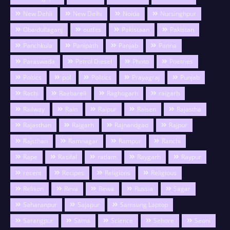
New Dehli
New Delhi
Noida
Nursinghpur
Obaidullaganj
outfits
Pakistaan
Pakistan
Panchkula
Panipath
Panjab
Panna
Paraswada
Petrol Diesel
Photo
Poetries
Poitics
pol
Politics
Prayagraj
Punjab
Rachi
Raebareli
Raghogarh
raigarh
Railway
Rain
Raipur
Raisen
Rajastha
Rajasthan
Rajgarh
Rajnandgao
Rajpur
Rajsthan
Ramnagar
Rampur
Ranchi
Rape
Rasifal
ratlam
Raygarh
Raypur
recent
Recipes
Religions
Religious
Relison
Reva
Rewa
Russia
Sagar
Saharanpur
Sajapur
Samsung Laptop
Sarangpur
Satna
Science
Sehore
Seoni