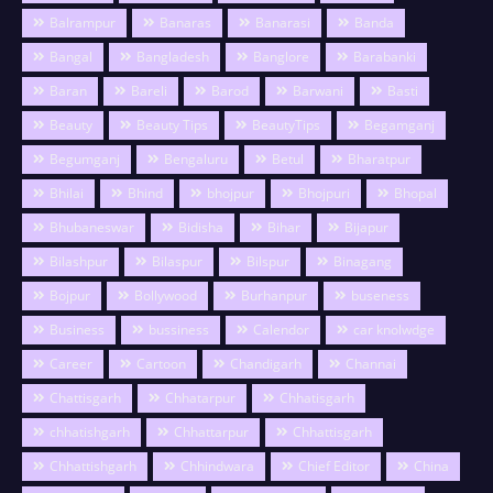
Balrampur
Banaras
Banarasi
Banda
Bangal
Bangladesh
Banglore
Barabanki
Baran
Bareli
Barod
Barwani
Basti
Beauty
Beauty Tips
BeautyTips
Begamganj
Begumganj
Bengaluru
Betul
Bharatpur
Bhilai
Bhind
bhojpur
Bhojpuri
Bhopal
Bhubaneswar
Bidisha
Bihar
Bijapur
Bilashpur
Bilaspur
Bilspur
Binagang
Bojpur
Bollywood
Burhanpur
buseness
Business
bussiness
Calendor
car knolwdge
Career
Cartoon
Chandigarh
Channai
Chattisgarh
Chhatarpur
Chhatisgarh
chhatishgarh
Chhattarpur
Chhattisgarh
Chhattishgarh
Chhindwara
Chief Editor
China