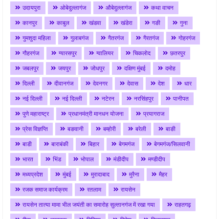
उदायपुरा
ओबेदुल्लागंज
औबेदुल्लागंज
कथा वाचन
कानपुर
काबुल
खंडवा
खंडेरा
गङी
गुना
गुमशुदा महिला
गुलाबगंज
गैतरगंज
गैरतगंज
गोहरगंज
गौहरगंज
ग्यारसपुर
ग्वालियर
चिकलोद
छतरपुर
जबलपुर
जयपुर
जोधपुर
दक्षिण मुंबई
दमोह
दिल्ली
दीवानगंज
देवनगर
देवास
देश
धार
नई दिल्ली
नई दिल्ली
नटेरन
नरसिंहपुर
पानीपत
पुणे महाराष्ट्र
प्रधानमंत्री मानधन योजना
प्रयागराज
प्रेस विज्ञप्ति
बङवानी
बम्होरी
बरेली
बाङी
बाडी
बाराबंकी
बिहार
बेगमगंज
बेगमगंज/सिलवानी
भारत
भिंड
भोपाल
मंडीदीप
मण्डीदीप
मध्यप्रदेश
मुंबई
मुरादाबाद
मुरैना
मैहर
रजक समाज कार्यक्रम
रतलाम
रायसेन
रायसेन तात्या मामा भील जयंती का समारोह सुल्तानगंज में रखा गया
राहतगढ़