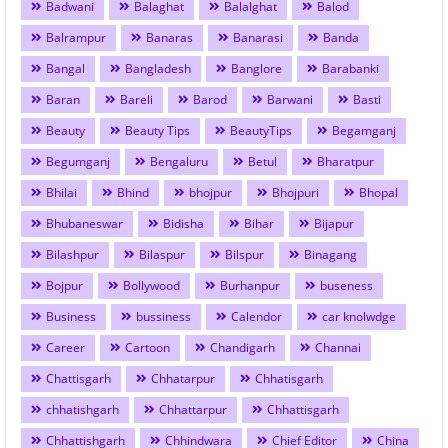
Badwani
Balaghat
Balalghat
Balod
Balrampur
Banaras
Banarasi
Banda
Bangal
Bangladesh
Banglore
Barabanki
Baran
Bareli
Barod
Barwani
Basti
Beauty
Beauty Tips
BeautyTips
Begamganj
Begumganj
Bengaluru
Betul
Bharatpur
Bhilai
Bhind
bhojpur
Bhojpuri
Bhopal
Bhubaneswar
Bidisha
Bihar
Bijapur
Bilashpur
Bilaspur
Bilspur
Binagang
Bojpur
Bollywood
Burhanpur
buseness
Business
bussiness
Calendor
car knolwdge
Career
Cartoon
Chandigarh
Channai
Chattisgarh
Chhatarpur
Chhatisgarh
chhatishgarh
Chhattarpur
Chhattisgarh
Chhattishgarh
Chhindwara
Chief Editor
China