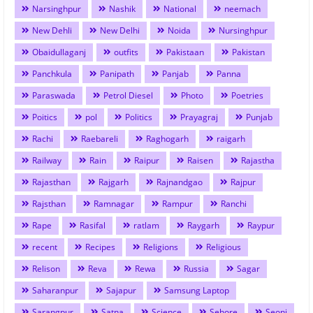
Narsinghpur
Nashik
National
neemach
New Dehli
New Delhi
Noida
Nursinghpur
Obaidullaganj
outfits
Pakistaan
Pakistan
Panchkula
Panipath
Panjab
Panna
Paraswada
Petrol Diesel
Photo
Poetries
Poitics
pol
Politics
Prayagraj
Punjab
Rachi
Raebareli
Raghogarh
raigarh
Railway
Rain
Raipur
Raisen
Rajastha
Rajasthan
Rajgarh
Rajnandgao
Rajpur
Rajsthan
Ramnagar
Rampur
Ranchi
Rape
Rasifal
ratlam
Raygarh
Raypur
recent
Recipes
Religions
Religious
Relison
Reva
Rewa
Russia
Sagar
Saharanpur
Sajapur
Samsung Laptop
Sarangpur
Satna
Science
Sehore
Seoni