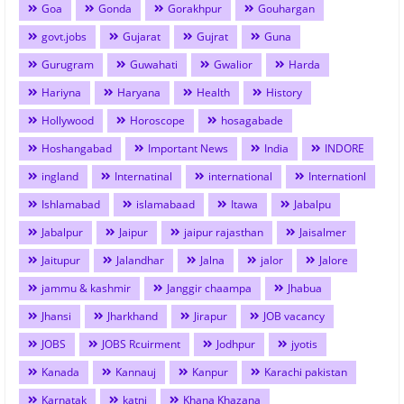
Goa
Gonda
Gorakhpur
Gouhargan
govt.jobs
Gujarat
Gujrat
Guna
Gurugram
Guwahati
Gwalior
Harda
Hariyna
Haryana
Health
History
Hollywood
Horoscope
hosagabade
Hoshangabad
Important News
India
INDORE
ingland
Internatinal
international
Internationl
Ishlamabad
islamabaad
Itawa
Jabalpu
Jabalpur
Jaipur
jaipur rajasthan
Jaisalmer
Jaitupur
Jalandhar
Jalna
jalor
Jalore
jammu & kashmir
Janggir chaampa
Jhabua
Jhansi
Jharkhand
Jirapur
JOB vacancy
JOBS
JOBS Rcuirment
Jodhpur
jyotis
Kanada
Kannauj
Kanpur
Karachi pakistan
Karnatak
katni
Khana Khazana