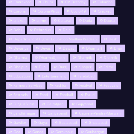
Chitrakoot
Churu
CM Birthday
Colombo
Corona
Corona Virus
Covid-19
Crecket
cricket
crime
Cultural
Datia
Dausa
Dehli
Dehradun
Delhi
Department of Higher Education Madhya Pradesh
Desh
Devariya
Devas
Dewas
Dhamtari
Dhar
Dharma
Dharma&Jotishi
Dharmik
Dharnik
Dholpur
Dilhi
Durg
e paper
Editor
Education
Entertainment
Faridabad
Farmers Services
Fashion
Festival
Festivals
Festivels
Food
Football
Fraud
Fungus Virus
Gairatganj
Gajiyabad
gandhi nagar
Gariyaband
Gaurela-Pendra-Marwahi
Gawlior
Gaya
Gaziabaad
Ghaziabad
Goa
Gonda
Gorakhpur
Gouhargan