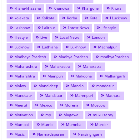
khana-khazana
Khandwa
Khargone
Khurai
kolakata
Kolkata
Korba
Kota
l Lucknow
Lakhnow
Lalitpur
Latest News
life style
lifestyle
Live
Local News
London
Lucknow
Ludhiana
Lukhnow
Machalpur
Madhaya Pradesh
Madhya Pradesh
madhyaPradesh
Maharashtra
Maharastra
Maharatra
Maharshtra
Mainpuri
Makdone
Malhargarh
Malwa
Mandideep
Mandla
mandosur
Mandsaur
Mandsuar
Manmpuri
Mathura
Meerut
Mexico
Morena
Moscow
Motivation
mp
Mugawali
mukulsaray
Mumbai
Mumbi
Mumnbai
Murder
Music
Narmadapuram
Narsinghgarh