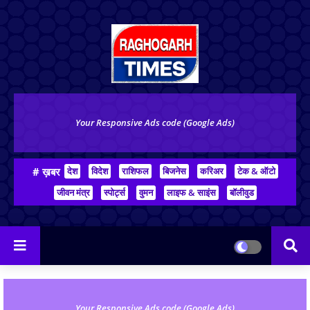
Your Responsive Ads code (Google Ads)
# ख़बर
देश
विदेश
राशिफल
बिजनेस
करिअर
टेक & ऑटो
जीवन मंत्र
स्पोर्ट्स
वुमन
लाइफ & साइंस
बॉलीवुड
Your Responsive Ads code (Google Ads)