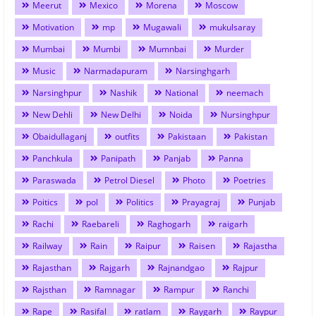
Meerut
Mexico
Morena
Moscow
Motivation
mp
Mugawali
mukulsaray
Mumbai
Mumbi
Mumnbai
Murder
Music
Narmadapuram
Narsinghgarh
Narsinghpur
Nashik
National
neemach
New Dehli
New Delhi
Noida
Nursinghpur
Obaidullaganj
outfits
Pakistaan
Pakistan
Panchkula
Panipath
Panjab
Panna
Paraswada
Petrol Diesel
Photo
Poetries
Poitics
pol
Politics
Prayagraj
Punjab
Rachi
Raebareli
Raghogarh
raigarh
Railway
Rain
Raipur
Raisen
Rajastha
Rajasthan
Rajgarh
Rajnandgao
Rajpur
Rajsthan
Ramnagar
Rampur
Ranchi
Rape
Rasifal
ratlam
Raygarh
Raypur