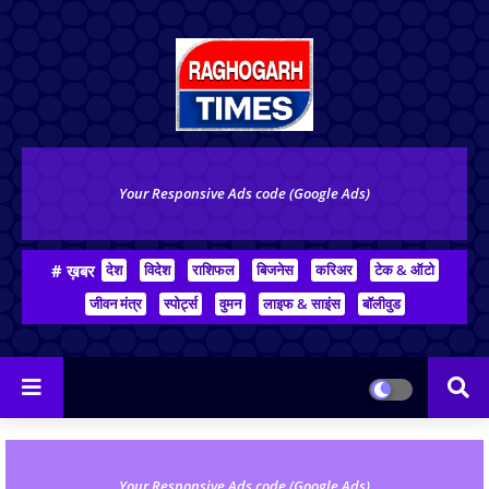
Your Responsive Ads code (Google Ads)
# ख़बर
देश
विदेश
राशिफल
बिजनेस
करिअर
टेक & ऑटो
जीवन मंत्र
स्पोर्ट्स
वुमन
लाइफ & साइंस
बॉलीवुड
Your Responsive Ads code (Google Ads)