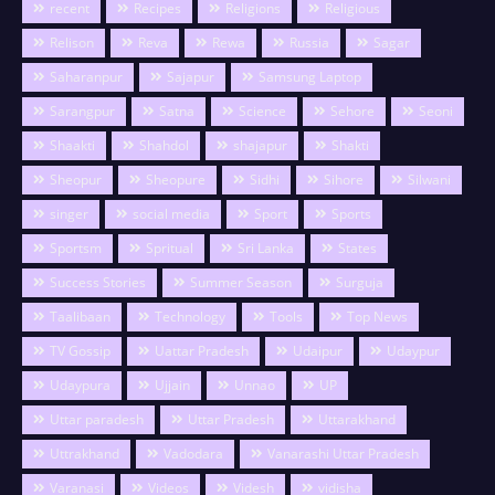
recent
Recipes
Religions
Religious
Relison
Reva
Rewa
Russia
Sagar
Saharanpur
Sajapur
Samsung Laptop
Sarangpur
Satna
Science
Sehore
Seoni
Shaakti
Shahdol
shajapur
Shakti
Sheopur
Sheopure
Sidhi
Sihore
Silwani
singer
social media
Sport
Sports
Sportsm
Spritual
Sri Lanka
States
Success Stories
Summer Season
Surguja
Taalibaan
Technology
Tools
Top News
TV Gossip
Uattar Pradesh
Udaipur
Udaypur
Udaypura
Ujjain
Unnao
UP
Uttar paradesh
Uttar Pradesh
Uttarakhand
Uttrakhand
Vadodara
Vanarashi Uttar Pradesh
Varanasi
Videos
Videsh
vidisha