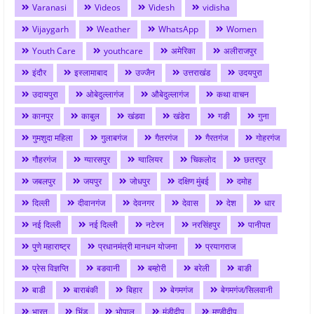
Varanasi
Videos
Videsh
vidisha
Vijaygarh
Weather
WhatsApp
Women
Youth Care
youthcare
अमेरिका
अलीराजपुर
इंदौर
इस्लामाबाद
उज्जैन
उत्तराखंड
उदयपुरा
उदायपुरा
ओबेदुल्लागंज
औबेदुल्लागंज
कथा वाचन
कानपुर
काबुल
खंडवा
खंडेरा
गङी
गुना
गुमशुदा महिला
गुलाबगंज
गैतरगंज
गैरतगंज
गोहरगंज
गौहरगंज
ग्यारसपुर
ग्वालियर
चिकलोद
छतरपुर
जबलपुर
जयपुर
जोधपुर
दक्षिण मुंबई
दमोह
दिल्ली
दीवानगंज
देवनगर
देवास
देश
धार
नई दिल्ली
नई दिल्ली
नटेरन
नरसिंहपुर
पानीपत
पुणे महाराष्ट्र
प्रधानमंत्री मानधन योजना
प्रयागराज
प्रेस विज्ञप्ति
बङवानी
बम्होरी
बरेली
बाङी
बाडी
बाराबंकी
बिहार
बेगमगंज
बेगमगंज/सिलवानी
भारत
भिंड
भोपाल
मंडीदीप
मण्डीदीप