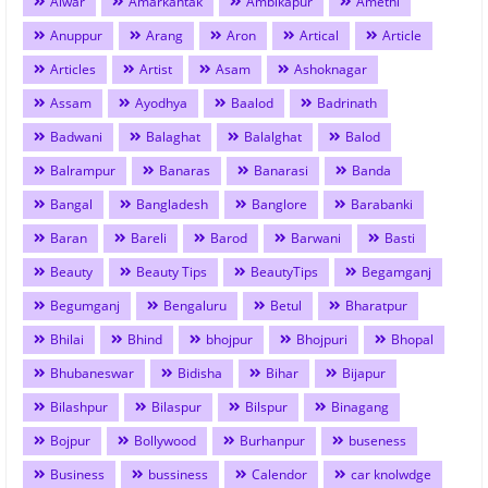
Alwar
Amarkantak
Ambikapur
Amethi
Anuppur
Arang
Aron
Artical
Article
Articles
Artist
Asam
Ashoknagar
Assam
Ayodhya
Baalod
Badrinath
Badwani
Balaghat
Balalghat
Balod
Balrampur
Banaras
Banarasi
Banda
Bangal
Bangladesh
Banglore
Barabanki
Baran
Bareli
Barod
Barwani
Basti
Beauty
Beauty Tips
BeautyTips
Begamganj
Begumganj
Bengaluru
Betul
Bharatpur
Bhilai
Bhind
bhojpur
Bhojpuri
Bhopal
Bhubaneswar
Bidisha
Bihar
Bijapur
Bilashpur
Bilaspur
Bilspur
Binagang
Bojpur
Bollywood
Burhanpur
buseness
Business
bussiness
Calendor
car knolwdge