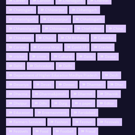
Career
Cartoon
Chandigarh
Channai
Chattisgarh
Chhatarpur
Chhatisgarh
chhatishgarh
Chhattarpur
Chhattisgarh
Chhattishgarh
Chhindwara
Chief Editor
China
Chitrakoot
Churu
CM Birthday
Colombo
Corona
Corona Virus
Covid-19
Crecket
cricket
crime
Cultural
Datia
Dausa
Dehli
Dehradun
Delhi
Department of Higher Education Madhya Pradesh
Desh
Devariya
Devas
Dewas
Dhamtari
Dhar
Dharma
Dharma&Jotishi
Dharmik
Dharnik
Dholpur
Dilhi
Durg
e paper
Editor
Education
Entertainment
Faridabad
Farmers Services
Fashion
Festival
Festivals
Festivels
Food
Football
Fraud