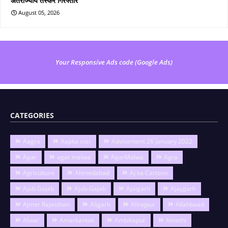
अंतर्राज्यीय तस्कर गिरफ्तार
August 05, 2026
Your Responsive Ads code (Google Ads)
CATEGORIES
Aagra
Aapka star
Advisement 26 January 2022
Agar
agar malwa
AgarMalwa
Agra
Agriculture
Ahmedabad
Aj ka Cartoon
Ajab Gajab
Ajab-Gajab
Ajaigarh
Ajaygarh
Ajmer Rajasthan
Aligarh
Alirajpur
Allahbaad
Alwar
Amarkantak
Ambikapur
Amethi