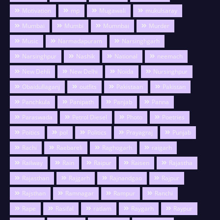
Motivation
mp
Mugawali
mukulsaray
Mumbai
Mumbi
Mumnbai
Murder
Music
Narmadapuram
Narsinghgarh
Narsinghpur
Nashik
National
neemach
New Dehli
New Delhi
Noida
Nursinghpur
Obaidullaganj
outfits
Pakistaan
Pakistan
Panchkula
Panipath
Panjab
Panna
Paraswada
Petrol Diesel
Photo
Poetries
Poitics
pol
Politics
Prayagraj
Punjab
Rachi
Raebareli
Raghogarh
raigarh
Railway
Rain
Raipur
Raisen
Rajastha
Rajasthan
Rajgarh
Rajnandgao
Rajpur
Rajsthan
Ramnagar
Rampur
Ranchi
Rape
Rasifal
ratlam
Raygarh
Raypur