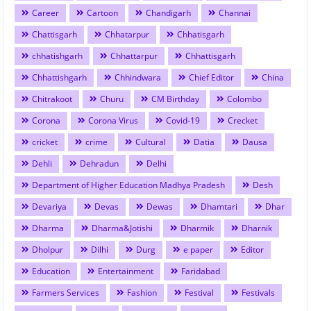
Career
Cartoon
Chandigarh
Channai
Chattisgarh
Chhatarpur
Chhatisgarh
chhatishgarh
Chhattarpur
Chhattisgarh
Chhattishgarh
Chhindwara
Chief Editor
China
Chitrakoot
Churu
CM Birthday
Colombo
Corona
Corona Virus
Covid-19
Crecket
cricket
crime
Cultural
Datia
Dausa
Dehli
Dehradun
Delhi
Department of Higher Education Madhya Pradesh
Desh
Devariya
Devas
Dewas
Dhamtari
Dhar
Dharma
Dharma&Jotishi
Dharmik
Dharnik
Dholpur
Dilhi
Durg
e paper
Editor
Education
Entertainment
Faridabad
Farmers Services
Fashion
Festival
Festivals