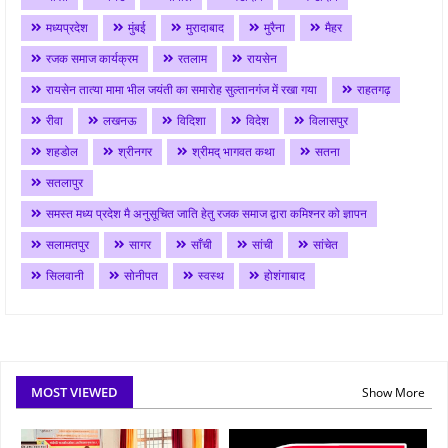
मध्यप्रदेश
मुंबई
मुरादाबाद
मुरैना
मैहर
रजक समाज कार्यक्रम
रतलाम
रायसेन
रायसेन तात्या मामा भील जयंती का समारोह सुल्तानगंज में रखा गया
राहतगढ़
रीवा
लखनऊ
विदिशा
विदेश
विलासपुर
शहडोल
श्रीनगर
श्रीमद् भागवत कथा
सतना
सतलापुर
समस्त मध्य प्रदेश मै अनुसूचित जाति हेतु रजक समाज द्वारा कमिश्नर को ज्ञापन
सलामतपुर
सागर
साँची
सांची
सांचेत
सिलवानी
सोनीपत
स्वस्थ
होशंगाबाद
MOST VIEWED
Show More