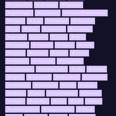
Fungus Virus
Gairatganj
Gajiyabad
gandhi nagar
Gariyaband
Gaurela-Pendra-Marwahi
Gawlior
Gaya
Gaziabaad
Ghaziabad
Goa
Gonda
Gorakhpur
Gouhargan
govt.jobs
Gujarat
Gujrat
Guna
Gurugram
Guwahati
Gwalior
Harda
Hariyna
Haryana
Health
History
Hollywood
Horoscope
hosagabade
Hoshangabad
Important News
India
INDORE
ingland
Internatinal
international
Internationl
Ishlamabad
islamabaad
Itawa
Jabalpu
Jabalpur
Jaipur
jaipur rajasthan
Jaisalmer
Jaitupur
Jalandhar
Jalna
jalor
Jalore
jammu & kashmir
Janggir chaampa
Jhabua