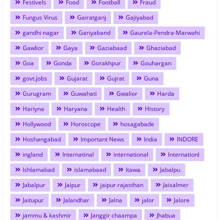
Festivels
Food
Football
Fraud
Fungus Virus
Gairatganj
Gajiyabad
gandhi nagar
Gariyaband
Gaurela-Pendra-Marwahi
Gawlior
Gaya
Gaziabaad
Ghaziabad
Goa
Gonda
Gorakhpur
Gouhargan
govt.jobs
Gujarat
Gujrat
Guna
Gurugram
Guwahati
Gwalior
Harda
Hariyna
Haryana
Health
History
Hollywood
Horoscope
hosagabade
Hoshangabad
Important News
India
INDORE
ingland
Internatinal
international
Internationl
Ishlamabad
islamabaad
Itawa
Jabalpu
Jabalpur
Jaipur
jaipur rajasthan
Jaisalmer
Jaitupur
Jalandhar
Jalna
jalor
Jalore
jammu & kashmir
Janggir chaampa
Jhabua