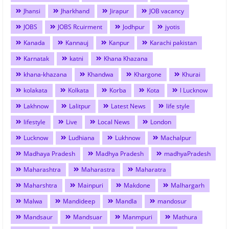
Jhansi
Jharkhand
Jirapur
JOB vacancy
JOBS
JOBS Rcuirment
Jodhpur
jyotis
Kanada
Kannauj
Kanpur
Karachi pakistan
Karnatak
katni
Khana Khazana
khana-khazana
Khandwa
Khargone
Khurai
kolakata
Kolkata
Korba
Kota
l Lucknow
Lakhnow
Lalitpur
Latest News
life style
lifestyle
Live
Local News
London
Lucknow
Ludhiana
Lukhnow
Machalpur
Madhaya Pradesh
Madhya Pradesh
madhyaPradesh
Maharashtra
Maharastra
Maharatra
Maharshtra
Mainpuri
Makdone
Malhargarh
Malwa
Mandideep
Mandla
mandosur
Mandsaur
Mandsuar
Manmpuri
Mathura