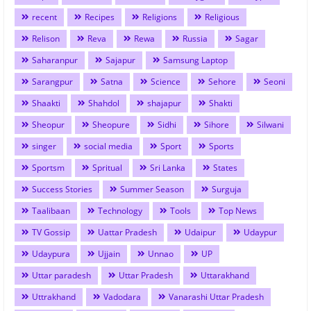
recent
Recipes
Religions
Religious
Relison
Reva
Rewa
Russia
Sagar
Saharanpur
Sajapur
Samsung Laptop
Sarangpur
Satna
Science
Sehore
Seoni
Shaakti
Shahdol
shajapur
Shakti
Sheopur
Sheopure
Sidhi
Sihore
Silwani
singer
social media
Sport
Sports
Sportsm
Spritual
Sri Lanka
States
Success Stories
Summer Season
Surguja
Taalibaan
Technology
Tools
Top News
TV Gossip
Uattar Pradesh
Udaipur
Udaypur
Udaypura
Ujjain
Unnao
UP
Uttar paradesh
Uttar Pradesh
Uttarakhand
Uttrakhand
Vadodara
Vanarashi Uttar Pradesh