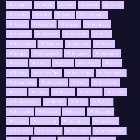
Anuppur
Arang
Aron
Artical
Article
Articles
Artist
Asam
Ashoknagar
Assam
Ayodhya
Baalod
Badrinath
Badwani
Balaghat
Balalghat
Balod
Balrampur
Banaras
Banarasi
Banda
Bangal
Bangladesh
Banglore
Barabanki
Baran
Bareli
Barod
Barwani
Basti
Beauty
Beauty Tips
BeautyTips
Begamganj
Begumganj
Bengaluru
Betul
Bharatpur
Bhilai
Bhind
bhojpur
Bhojpuri
Bhopal
Bhubaneswar
Bidisha
Bihar
Bijapur
Bilashpur
Bilaspur
Bilspur
Binagang
Bojpur
Bollywood
Burhanpur
buseness
Business
bussiness
Calendor
car knolwdge