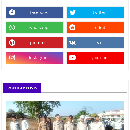
facebook
twitter
whatsapp
reddit
pinterest
vk
instagram
youtube
POPULAR POSTS