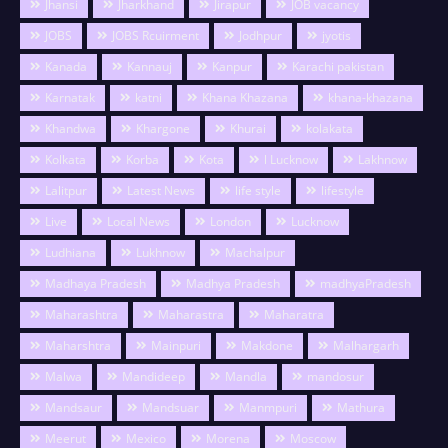
Jhansi
Jharkhand
Jirapur
JOB vacancy
JOBS
JOBS Rcuirment
Jodhpur
jyotis
Kanada
Kannauj
Kanpur
Karachi pakistan
Karnatak
katni
Khana Khazana
khana-khazana
Khandwa
Khargone
Khurai
kolakata
Kolkata
Korba
Kota
l Lucknow
Lakhnow
Lalitpur
Latest News
life style
lifestyle
Live
Local News
London
Lucknow
Ludhiana
Lukhnow
Machalpur
Madhaya Pradesh
Madhya Pradesh
madhyaPradesh
Maharashtra
Maharastra
Maharatra
Maharshtra
Mainpuri
Makdone
Malhargarh
Malwa
Mandideep
Mandla
mandosur
Mandsaur
Mandsuar
Manmpuri
Mathura
Meerut
Mexico
Morena
Moscow