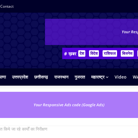
Contact
Your Res
# ख़बर
देश
विदेश
राशिफल
बिजनेस
याणा
उत्तरप्रदेश
छत्तीसगढ़
राजस्थान
गुजरात
महाराष्ट्र
Video
WA
Your Responsive Ads code (Google Ads)
 किये जा रहे कार्यों का निरीक्षण