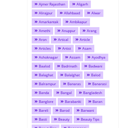
Ajmer Rajasthan
Aligarh
Alirajpur
Allahbaad
Alwar
Amarkantak
Ambikapur
Amethi
Anuppur
Arang
Aron
Artical
Article
Articles
Artist
Asam
Ashoknagar
Assam
Ayodhya
Baalod
Badrinath
Badwani
Balaghat
Balalghat
Balod
Balrampur
Banaras
Banarasi
Banda
Bangal
Bangladesh
Banglore
Barabanki
Baran
Bareli
Barod
Barwani
Basti
Beauty
Beauty Tips