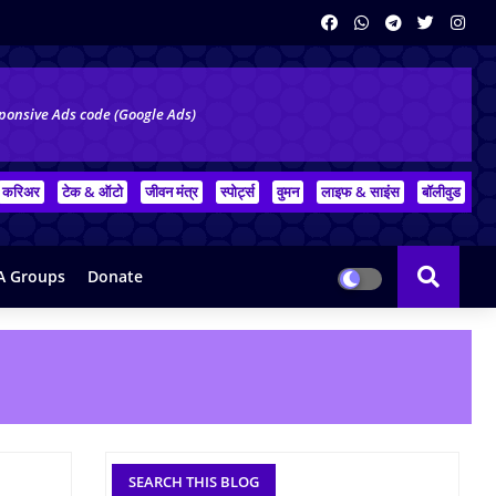
ponsive Ads code (Google Ads)
करिअर
टेक & ऑटो
जीवन मंत्र
स्पोर्ट्स
वुमन
लाइफ & साइंस
बॉलीवुड
 Groups
Donate
SEARCH THIS BLOG