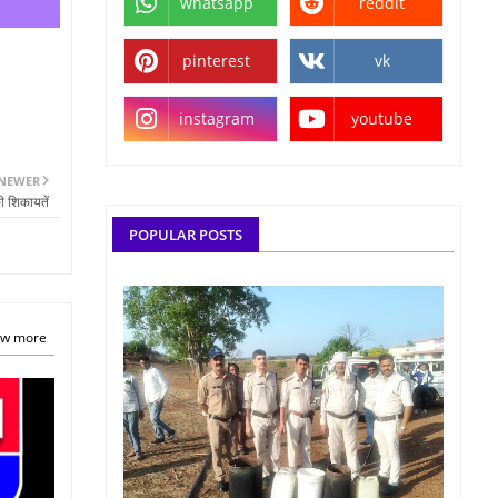
whatsapp
reddit
pinterest
vk
instagram
youtube
NEWER
ी शिकायतें
POPULAR POSTS
w more