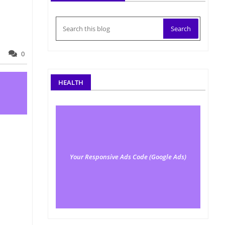
0
HEALTH
Your Responsive Ads Code (Google Ads)