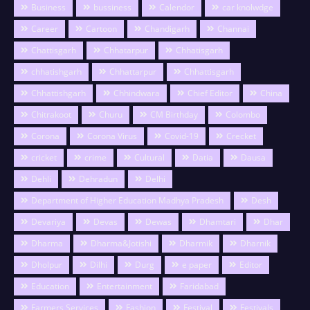
Business
bussiness
Calendor
car knolwdge
Career
Cartoon
Chandigarh
Channai
Chattisgarh
Chhatarpur
Chhatisgarh
chhatishgarh
Chhattarpur
Chhattisgarh
Chhattishgarh
Chhindwara
Chief Editor
China
Chitrakoot
Churu
CM Birthday
Colombo
Corona
Corona Virus
Covid-19
Crecket
cricket
crime
Cultural
Datia
Dausa
Dehli
Dehradun
Delhi
Department of Higher Education Madhya Pradesh
Desh
Devariya
Devas
Dewas
Dhamtari
Dhar
Dharma
Dharma&Jotishi
Dharmik
Dharnik
Dholpur
Dilhi
Durg
e paper
Editor
Education
Entertainment
Faridabad
Farmers Services
Fashion
Festival
Festivals