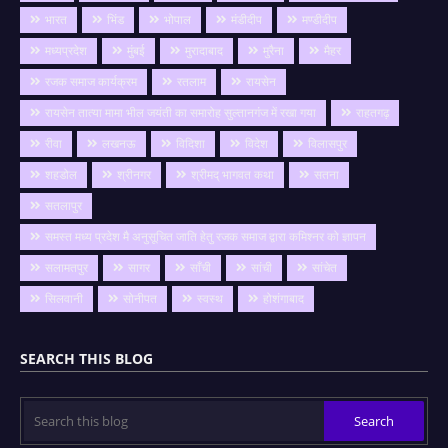
भारत
भिंड
भोपाल
मंडीदीप
मण्डीदीप
मध्यप्रदेश
मुंबई
मुरादाबाद
मुरैना
मैहर
रजक समाज कार्यक्रम
रतलाम
रायसेन
रायसेन तात्या मामा भील जयंती का समारोह सुल्तानगंज में रखा गया
राहतगढ़
रीवा
लखनऊ
विदिशा
विदेश
विलासपुर
शहडोल
श्रीनगर
श्रीमद् भागवत कथा
सतना
सतलापुर
समस्त मध्य प्रदेश मै अनुसूचित जाति हेतु रजक समाज द्वारा कमिश्नर को ज्ञापन
सलामतपुर
सागर
साँची
सांची
सांचेत
सिलवानी
सोनीपत
स्वस्थ
होशंगाबाद
SEARCH THIS BLOG