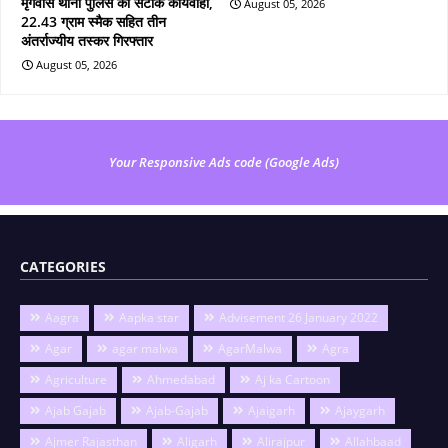
मृगवास थाना पुलिस की सटीक कार्यवाही,
August 05, 2026
22.43 ग्राम स्मैक सहित तीन
अंतर्राज्यीय तस्कर गिरफ्तार
August 05, 2026
Your Responsive Ads code (Google Ads)
CATEGORIES
Aagra
Aapka star
Advisement 26 January 2022
Agar
agar malwa
AgarMalwa
Agra
Agriculture
Ahmedabad
Aj ka Cartoon
Ajab Gajab
Ajab-Gajab
Ajaigarh
Ajaygarh
Ajmer Rajasthan
Aligarh
Alirajpur
Allahbaad