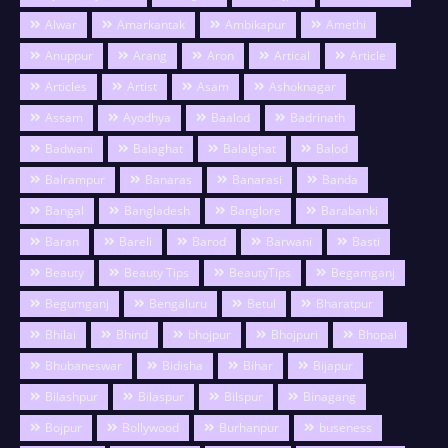
Alwar
Amarkantak
Ambikapur
Amethi
Anuppur
Arang
Aron
Artical
Article
Articles
Artist
Asam
Ashoknagar
Assam
Ayodhya
Baalod
Badrinath
Badwani
Balaghat
Balalghat
Balod
Balrampur
Banaras
Banarasi
Banda
Bangal
Bangladesh
Banglore
Barabanki
Baran
Bareli
Barod
Barwani
Basti
Beauty
Beauty Tips
BeautyTips
Begamganj
Begumganj
Bengaluru
Betul
Bharatpur
Bhilai
Bhind
bhojpur
Bhojpuri
Bhopal
Bhubaneswar
Bidisha
Bihar
Bijapur
Bilashpur
Bilaspur
Bilspur
Binagang
Bojpur
Bollywood
Burhanpur
buseness