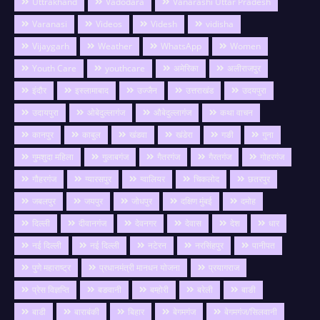
Uttrakhand
Vadodara
Vanarashi Uttar Pradesh
Varanasi
Videos
Videsh
vidisha
Vijaygarh
Weather
WhatsApp
Women
Youth Care
youthcare
अमेरिका
अलीराजपुर
इंदौर
इस्लामाबाद
उज्जैन
उत्तराखंड
उदयपुरा
उदायपुरा
ओबेदुल्लागंज
औबेदुल्लागंज
कथा वाचन
कानपुर
काबुल
खंडवा
खंडेरा
गङी
गुना
गुमशुदा महिला
गुलाबगंज
गैतरगंज
गैरतगंज
गोहरगंज
गौहरगंज
ग्यारसपुर
ग्वालियर
चिकलोद
छतरपुर
जबलपुर
जयपुर
जोधपुर
दक्षिण मुंबई
दमोह
दिल्ली
दीवानगंज
देवनगर
देवास
देश
धार
नई दिल्ली
नई दिल्ली
नटेरन
नरसिंहपुर
पानीपत
पुणे महाराष्ट्र
प्रधानमंत्री मानधन योजना
प्रयागराज
प्रेस विज्ञप्ति
बङवानी
बम्होरी
बरेली
बाङी
बाडी
बाराबंकी
बिहार
बेगमगंज
बेगमगंज/सिलवानी