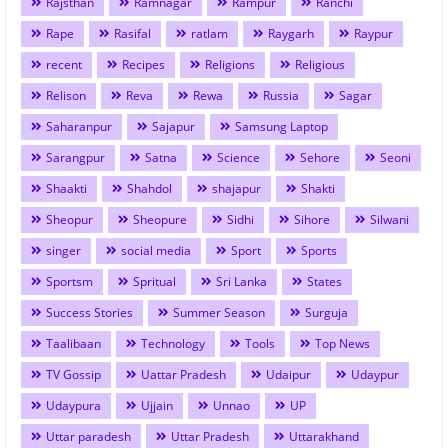
Rajsthan
Ramnagar
Rampur
Ranchi
Rape
Rasifal
ratlam
Raygarh
Raypur
recent
Recipes
Religions
Religious
Relison
Reva
Rewa
Russia
Sagar
Saharanpur
Sajapur
Samsung Laptop
Sarangpur
Satna
Science
Sehore
Seoni
Shaakti
Shahdol
shajapur
Shakti
Sheopur
Sheopure
Sidhi
Sihore
Silwani
singer
social media
Sport
Sports
Sportsm
Spritual
Sri Lanka
States
Success Stories
Summer Season
Surguja
Taalibaan
Technology
Tools
Top News
TV Gossip
Uattar Pradesh
Udaipur
Udaypur
Udaypura
Ujjain
Unnao
UP
Uttar paradesh
Uttar Pradesh
Uttarakhand