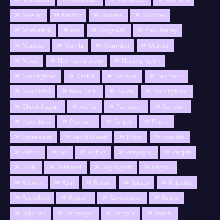
Meerut
Mexico
Morena
Moscow
Motivation
mp
Mugawali
mukulsaray
Mumbai
Mumbi
Mumnbai
Murder
Music
Narmadapuram
Narsinghgarh
Narsinghpur
Nashik
National
neemach
New Dehli
New Delhi
Noida
Nursinghpur
Obaidullaganj
outfits
Pakistaan
Pakistan
Panchkula
Panipath
Panjab
Panna
Paraswada
Petrol Diesel
Photo
Poetries
Poitics
pol
Politics
Prayagraj
Punjab
Rachi
Raebareli
Raghogarh
raigarh
Railway
Rain
Raipur
Raisen
Rajastha
Rajasthan
Rajgarh
Rajnandgao
Rajpur
Rajsthan
Ramnagar
Rampur
Ranchi