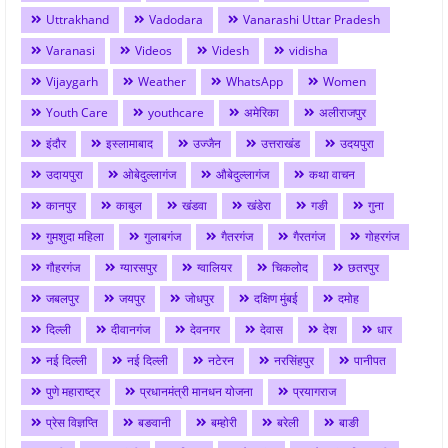
Uttrakhand
Vadodara
Vanarashi Uttar Pradesh
Varanasi
Videos
Videsh
vidisha
Vijaygarh
Weather
WhatsApp
Women
Youth Care
youthcare
अमेरिका
अलीराजपुर
इंदौर
इस्लामाबाद
उज्जैन
उत्तराखंड
उदयपुरा
उदायपुरा
ओबेदुल्लागंज
औबेदुल्लागंज
कथा वाचन
कानपुर
काबुल
खंडवा
खंडेरा
गङी
गुना
गुमशुदा महिला
गुलाबगंज
गैतरगंज
गैरतगंज
गोहरगंज
गौहरगंज
ग्यारसपुर
ग्वालियर
चिकलोद
छतरपुर
जबलपुर
जयपुर
जोधपुर
दक्षिण मुंबई
दमोह
दिल्ली
दीवानगंज
देवनगर
देवास
देश
धार
नई दिल्ली
नई दिल्ली
नटेरन
नरसिंहपुर
पानीपत
पुणे महाराष्ट्र
प्रधानमंत्री मानधन योजना
प्रयागराज
प्रेस विज्ञप्ति
बङवानी
बम्होरी
बरेली
बाङी