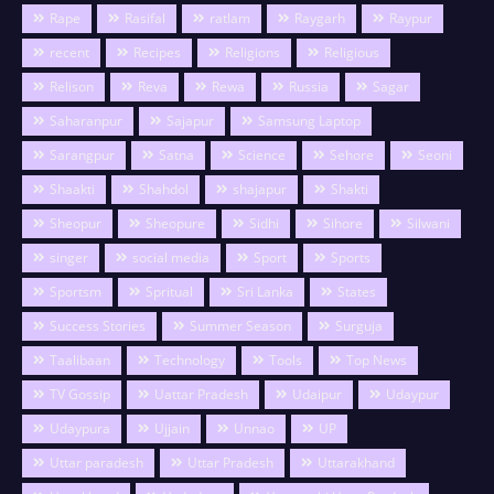
Rape
Rasifal
ratlam
Raygarh
Raypur
recent
Recipes
Religions
Religious
Relison
Reva
Rewa
Russia
Sagar
Saharanpur
Sajapur
Samsung Laptop
Sarangpur
Satna
Science
Sehore
Seoni
Shaakti
Shahdol
shajapur
Shakti
Sheopur
Sheopure
Sidhi
Sihore
Silwani
singer
social media
Sport
Sports
Sportsm
Spritual
Sri Lanka
States
Success Stories
Summer Season
Surguja
Taalibaan
Technology
Tools
Top News
TV Gossip
Uattar Pradesh
Udaipur
Udaypur
Udaypura
Ujjain
Unnao
UP
Uttar paradesh
Uttar Pradesh
Uttarakhand