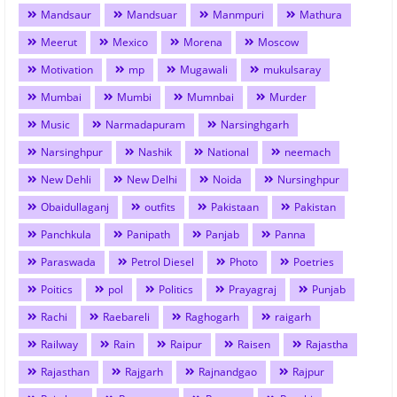
Mandsaur
Mandsuar
Manmpuri
Mathura
Meerut
Mexico
Morena
Moscow
Motivation
mp
Mugawali
mukulsaray
Mumbai
Mumbi
Mumnbai
Murder
Music
Narmadapuram
Narsinghgarh
Narsinghpur
Nashik
National
neemach
New Dehli
New Delhi
Noida
Nursinghpur
Obaidullaganj
outfits
Pakistaan
Pakistan
Panchkula
Panipath
Panjab
Panna
Paraswada
Petrol Diesel
Photo
Poetries
Poitics
pol
Politics
Prayagraj
Punjab
Rachi
Raebareli
Raghogarh
raigarh
Railway
Rain
Raipur
Raisen
Rajastha
Rajasthan
Rajgarh
Rajnandgao
Rajpur