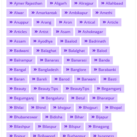
Ajmer Rajasthan
Aligarh
Alirajpur
Allahbaad
Alwar
Amarkantak
Ambikapur
Amethi
Anuppur
Arang
Aron
Artical
Article
Articles
Artist
Asam
Ashoknagar
Assam
Ayodhya
Baalod
Badrinath
Badwani
Balaghat
Balalghat
Balod
Balrampur
Banaras
Banarasi
Banda
Bangal
Bangladesh
Banglore
Barabanki
Baran
Bareli
Barod
Barwani
Basti
Beauty
Beauty Tips
BeautyTips
Begamganj
Begumganj
Bengaluru
Betul
Bharatpur
Bhilai
Bhind
bhojpur
Bhojpuri
Bhopal
Bhubaneswar
Bidisha
Bihar
Bijapur
Bilashpur
Bilaspur
Bilspur
Binagang
Bojpur
Bollywood
Burhanpur
buseness