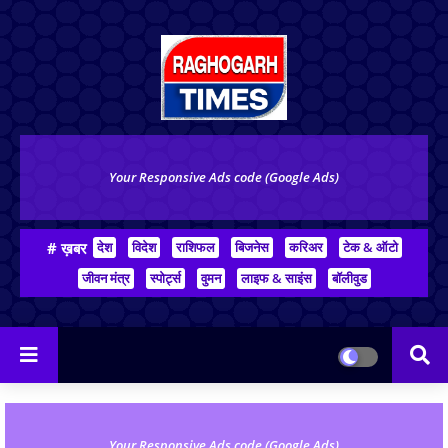
Your Responsive Ads code (Google Ads)
# ख़बर
देश
विदेश
राशिफल
बिजनेस
करिअर
टेक & ऑटो
जीवन मंत्र
स्पोर्ट्स
वुमन
लाइफ & साइंस
बॉलीवुड
Your Responsive Ads code (Google Ads)