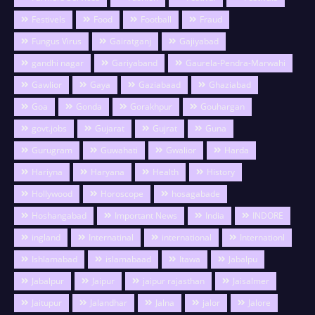
Festivels
Food
Football
Fraud
Fungus Virus
Gairatganj
Gajiyabad
gandhi nagar
Gariyaband
Gaurela-Pendra-Marwahi
Gawlior
Gaya
Gaziabaad
Ghaziabad
Goa
Gonda
Gorakhpur
Gouhargan
govt.jobs
Gujarat
Gujrat
Guna
Gurugram
Guwahati
Gwalior
Harda
Hariyna
Haryana
Health
History
Hollywood
Horoscope
hosagabade
Hoshangabad
Important News
India
INDORE
ingland
Internatinal
international
Internationl
Ishlamabad
islamabaad
Itawa
Jabalpu
Jabalpur
Jaipur
jaipur rajasthan
Jaisalmer
Jaitupur
Jalandhar
Jalna
jalor
Jalore