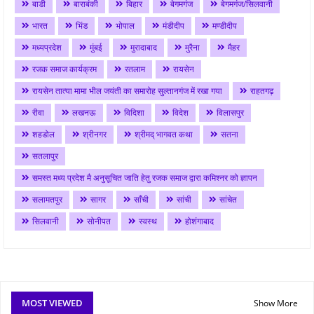
बाडी
बाराबंकी
बिहार
बेगमगंज
बेगमगंज/सिलवानी
भारत
भिंड
भोपाल
मंडीदीप
मण्डीदीप
मध्यप्रदेश
मुंबई
मुरादाबाद
मुरैना
मैहर
रजक समाज कार्यक्रम
रतलाम
रायसेन
रायसेन तात्या मामा भील जयंती का समारोह सुल्तानगंज में रखा गया
राहतगढ़
रीवा
लखनऊ
विदिशा
विदेश
विलासपुर
शहडोल
श्रीनगर
श्रीमद् भागवत कथा
सतना
सतलापुर
समस्त मध्य प्रदेश मै अनुसूचित जाति हेतु रजक समाज द्वारा कमिश्नर को ज्ञापन
सलामतपुर
सागर
साँची
सांची
सांचेत
सिलवानी
सोनीपत
स्वस्थ
होशंगाबाद
MOST VIEWED
Show More