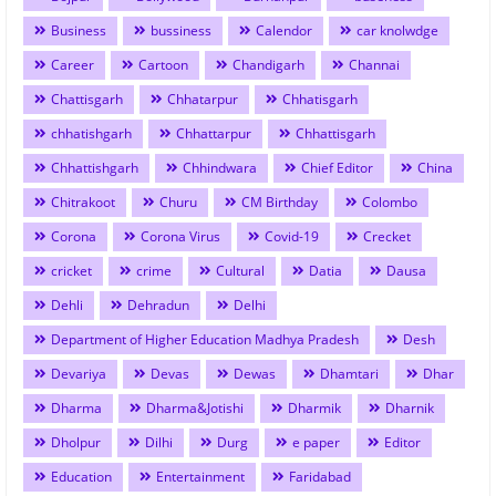
Business
bussiness
Calendor
car knolwdge
Career
Cartoon
Chandigarh
Channai
Chattisgarh
Chhatarpur
Chhatisgarh
chhatishgarh
Chhattarpur
Chhattisgarh
Chhattishgarh
Chhindwara
Chief Editor
China
Chitrakoot
Churu
CM Birthday
Colombo
Corona
Corona Virus
Covid-19
Crecket
cricket
crime
Cultural
Datia
Dausa
Dehli
Dehradun
Delhi
Department of Higher Education Madhya Pradesh
Desh
Devariya
Devas
Dewas
Dhamtari
Dhar
Dharma
Dharma&Jotishi
Dharmik
Dharnik
Dholpur
Dilhi
Durg
e paper
Editor
Education
Entertainment
Faridabad