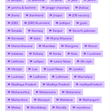
jammu & kashmir
Janggir chaampa
Jhabua
Jhansi
Jharkhand
Jirapur
JOB vacancy
JOBS
JOBS Rcuirment
Jodhpur
jyotis
Kanada
Kannauj
Kanpur
Karachi pakistan
Karnatak
katni
Khana Khazana
khana-khazana
Khandwa
Khargone
Khurai
kolakata
Kolkata
Korba
Kota
l Lucknow
Lakhnow
Lalitpur
Latest News
life style
lifestyle
Live
Local News
London
Lucknow
Ludhiana
Lukhnow
Machalpur
Madhaya Pradesh
Madhya Pradesh
madhyaPradesh
Maharashtra
Maharastra
Maharatra
Maharshtra
Mainpuri
Makdone
Malhargarh
Malwa
Mandideep
Mandla
mandosur