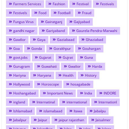
Farmers Services
Fashion
Festival
Festivals
Festivels
Food
Football
Fraud
Fungus Virus
Gairatganj
Gajiyabad
gandhi nagar
Gariyaband
Gaurela-Pendra-Marwahi
Gawlior
Gaya
Gaziabaad
Ghaziabad
Goa
Gonda
Gorakhpur
Gouhargan
govt.jobs
Gujarat
Gujrat
Guna
Gurugram
Guwahati
Gwalior
Harda
Hariyna
Haryana
Health
History
Hollywood
Horoscope
hosagabade
Hoshangabad
Important News
India
INDORE
ingland
Internatinal
international
Internationl
Ishlamabad
islamabaad
Itawa
Jabalpu
Jabalpur
Jaipur
jaipur rajasthan
Jaisalmer
Jaitupur
Jalandhar
Jalna
jalor
Jalore