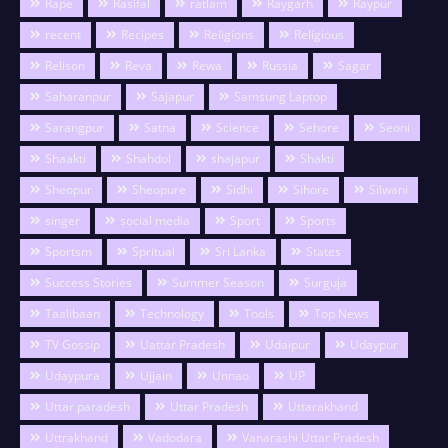
Rape
Rasifal
ratlam
Raygarh
Raypur
recent
Recipes
Religions
Religious
Relison
Reva
Rewa
Russia
Sagar
Saharanpur
Sajapur
Samsung Laptop
Sarangpur
Satna
Science
Sehore
Seoni
Shaakti
Shahdol
shajapur
Shakti
Sheopur
Sheopure
Sidhi
Sihore
Silwani
singer
social media
Sport
Sports
Sportsm
Spritual
Sri Lanka
States
Success Stories
Summer Season
Surguja
Taalibaan
Technology
Tools
Top News
TV Gossip
Uattar Pradesh
Udaipur
Udaypur
Udaypura
Ujjain
Unnao
UP
Uttar paradesh
Uttar Pradesh
Uttarakhand
Uttrakhand
Vadodara
Vanarashi Uttar Pradesh