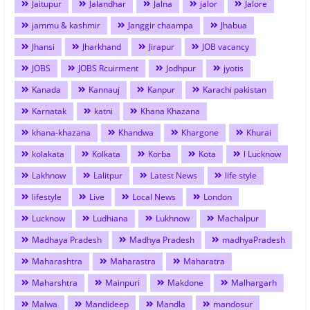
Jaitupur
Jalandhar
Jalna
jalor
Jalore
jammu & kashmir
Janggir chaampa
Jhabua
Jhansi
Jharkhand
Jirapur
JOB vacancy
JOBS
JOBS Rcuirment
Jodhpur
jyotis
Kanada
Kannauj
Kanpur
Karachi pakistan
Karnatak
katni
Khana Khazana
khana-khazana
Khandwa
Khargone
Khurai
kolakata
Kolkata
Korba
Kota
l Lucknow
Lakhnow
Lalitpur
Latest News
life style
lifestyle
Live
Local News
London
Lucknow
Ludhiana
Lukhnow
Machalpur
Madhaya Pradesh
Madhya Pradesh
madhyaPradesh
Maharashtra
Maharastra
Maharatra
Maharshtra
Mainpuri
Makdone
Malhargarh
Malwa
Mandideep
Mandla
mandosur