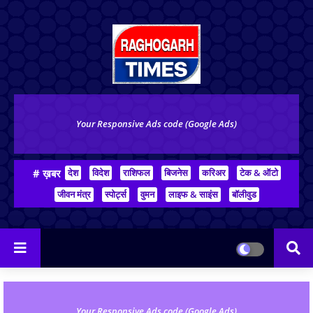
Your Responsive Ads code (Google Ads)
# ख़बर
देश
विदेश
राशिफल
बिजनेस
करिअर
टेक & ऑटो
जीवन मंत्र
स्पोर्ट्स
वुमन
लाइफ & साइंस
बॉलीवुड
Your Responsive Ads code (Google Ads)