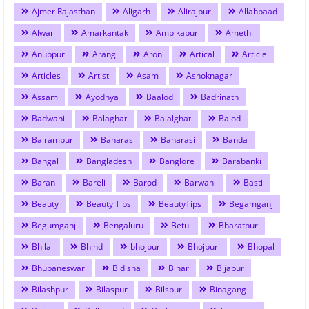
Ajmer Rajasthan
Aligarh
Alirajpur
Allahbaad
Alwar
Amarkantak
Ambikapur
Amethi
Anuppur
Arang
Aron
Artical
Article
Articles
Artist
Asam
Ashoknagar
Assam
Ayodhya
Baalod
Badrinath
Badwani
Balaghat
Balalghat
Balod
Balrampur
Banaras
Banarasi
Banda
Bangal
Bangladesh
Banglore
Barabanki
Baran
Bareli
Barod
Barwani
Basti
Beauty
Beauty Tips
BeautyTips
Begamganj
Begumganj
Bengaluru
Betul
Bharatpur
Bhilai
Bhind
bhojpur
Bhojpuri
Bhopal
Bhubaneswar
Bidisha
Bihar
Bijapur
Bilashpur
Bilaspur
Bilspur
Binagang