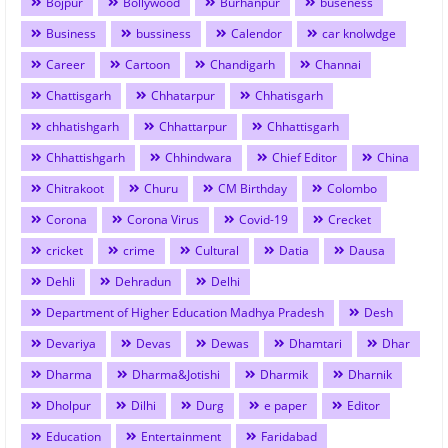
Bojpur
Bollywood
Burhanpur
buseness
Business
bussiness
Calendor
car knolwdge
Career
Cartoon
Chandigarh
Channai
Chattisgarh
Chhatarpur
Chhatisgarh
chhatishgarh
Chhattarpur
Chhattisgarh
Chhattishgarh
Chhindwara
Chief Editor
China
Chitrakoot
Churu
CM Birthday
Colombo
Corona
Corona Virus
Covid-19
Crecket
cricket
crime
Cultural
Datia
Dausa
Dehli
Dehradun
Delhi
Department of Higher Education Madhya Pradesh
Desh
Devariya
Devas
Dewas
Dhamtari
Dhar
Dharma
Dharma&Jotishi
Dharmik
Dharnik
Dholpur
Dilhi
Durg
e paper
Editor
Education
Entertainment
Faridabad