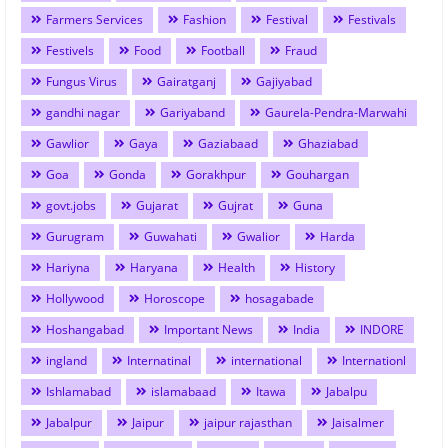
Farmers Services
Fashion
Festival
Festivals
Festivels
Food
Football
Fraud
Fungus Virus
Gairatganj
Gajiyabad
gandhi nagar
Gariyaband
Gaurela-Pendra-Marwahi
Gawlior
Gaya
Gaziabaad
Ghaziabad
Goa
Gonda
Gorakhpur
Gouhargan
govt.jobs
Gujarat
Gujrat
Guna
Gurugram
Guwahati
Gwalior
Harda
Hariyna
Haryana
Health
History
Hollywood
Horoscope
hosagabade
Hoshangabad
Important News
India
INDORE
ingland
Internatinal
international
Internationl
Ishlamabad
islamabaad
Itawa
Jabalpu
Jabalpur
Jaipur
jaipur rajasthan
Jaisalmer