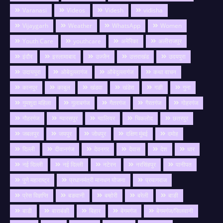
Varanasi
Videos
Videsh
vidisha
Vijaygarh
Weather
WhatsApp
Women
Youth Care
youthcare
अमेरिका
अलीराजपुर
इंदौर
इस्लामाबाद
उज्जैन
उत्तराखंड
उदयपुरा
उदायपुरा
ओबेदुल्लागंज
औबेदुल्लागंज
कथा वाचन
कानपुर
काबुल
खंडवा
खंडेरा
गङी
गुना
गुमशुदा महिला
गुलाबगंज
गैतरगंज
गैरतगंज
गोहरगंज
गौहरगंज
ग्यारसपुर
ग्वालियर
चिकलोद
छतरपुर
जबलपुर
जयपुर
जोधपुर
दक्षिण मुंबई
दमोह
दिल्ली
दीवानगंज
देवनगर
देवास
देश
धार
नई दिल्ली
नई दिल्ली
नटेरन
नरसिंहपुर
पानीपत
पुणे महाराष्ट्र
प्रधानमंत्री मानधन योजना
प्रयागराज
प्रेस विज्ञप्ति
बङवानी
बम्होरी
बरेली
बाङी
बाडी
बाराबंकी
बिहार
बेगमगंज
बेगमगंज/सिलवानी