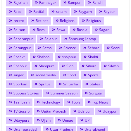
Rajsthan
Ramnagar
Rampur
Ranchi
Rape
Rasifal
ratlam
Raygarh
Raypur
recent
Recipes
Religions
Religious
Relison
Reva
Rewa
Russia
Sagar
Saharanpur
Sajapur
Samsung Laptop
Sarangpur
Satna
Science
Sehore
Seoni
Shaakti
Shahdol
shajapur
Shakti
Sheopur
Sheopure
Sidhi
Sihore
Silwani
singer
social media
Sport
Sports
Sportsm
Spritual
Sri Lanka
States
Success Stories
Summer Season
Surguja
Taalibaan
Technology
Tools
Top News
TV Gossip
Uattar Pradesh
Udaipur
Udaypur
Udaypura
Ujjain
Unnao
UP
Uttar paradesh
Uttar Pradesh
Uttarakhand