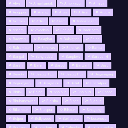
Alwar
Amarkantak
Ambikapur
Amethi
Anuppur
Arang
Aron
Artical
Article
Articles
Artist
Asam
Ashoknagar
Assam
Ayodhya
Baalod
Badrinath
Badwani
Balaghat
Balalghat
Balod
Balrampur
Banaras
Banarasi
Banda
Bangal
Bangladesh
Banglore
Barabanki
Baran
Bareli
Barod
Barwani
Basti
Beauty
Beauty Tips
BeautyTips
Begamganj
Begumganj
Bengaluru
Betul
Bharatpur
Bhilai
Bhind
bhojpur
Bhojpuri
Bhopal
Bhubaneswar
Bidisha
Bihar
Bijapur
Bilashpur
Bilaspur
Bilspur
Binagang
Bojpur
Bollywood
Burhanpur
buseness
Business
bussiness
Calendor
car knolwdge