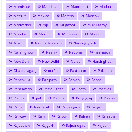
Mandsaur
Mandsuar
Manmpuri
Mathura
Meerut
Mexico
Morena
Moscow
Motivation
mp
Mugawali
mukulsaray
Mumbai
Mumbi
Mumnbai
Murder
Music
Narmadapuram
Narsinghgarh
Narsinghpur
Nashik
National
neemach
New Dehli
New Delhi
Noida
Nursinghpur
Obaidullaganj
outfits
Pakistaan
Pakistan
Panchkula
Panipath
Panjab
Panna
Paraswada
Petrol Diesel
Photo
Poetries
Poitics
pol
Politics
Prayagraj
Punjab
Rachi
Raebareli
Raghogarh
raigarh
Railway
Rain
Raipur
Raisen
Rajastha
Rajasthan
Rajgarh
Rajnandgao
Rajpur