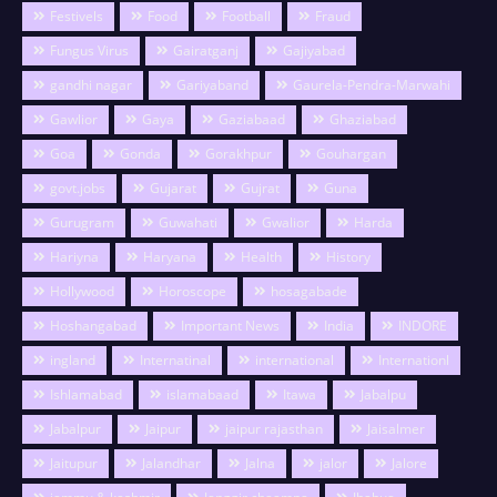
Festivels
Food
Football
Fraud
Fungus Virus
Gairatganj
Gajiyabad
gandhi nagar
Gariyaband
Gaurela-Pendra-Marwahi
Gawlior
Gaya
Gaziabaad
Ghaziabad
Goa
Gonda
Gorakhpur
Gouhargan
govt.jobs
Gujarat
Gujrat
Guna
Gurugram
Guwahati
Gwalior
Harda
Hariyna
Haryana
Health
History
Hollywood
Horoscope
hosagabade
Hoshangabad
Important News
India
INDORE
ingland
Internatinal
international
Internationl
Ishlamabad
islamabaad
Itawa
Jabalpu
Jabalpur
Jaipur
jaipur rajasthan
Jaisalmer
Jaitupur
Jalandhar
Jalna
jalor
Jalore