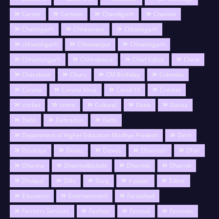
Career
Cartoon
Chandigarh
Channai
Chattisgarh
Chhatarpur
Chhatisgarh
chhatishgarh
Chhattarpur
Chhattisgarh
Chhattishgarh
Chhindwara
Chief Editor
China
Chitrakoot
Churu
CM Birthday
Colombo
Corona
Corona Virus
Covid-19
Crecket
cricket
crime
Cultural
Datia
Dausa
Dehli
Dehradun
Delhi
Department of Higher Education Madhya Pradesh
Desh
Devariya
Devas
Dewas
Dhamtari
Dhar
Dharma
Dharma&Jotishi
Dharmik
Dharnik
Dholpur
Dilhi
Durg
e paper
Editor
Education
Entertainment
Faridabad
Farmers Services
Fashion
Festival
Festivals