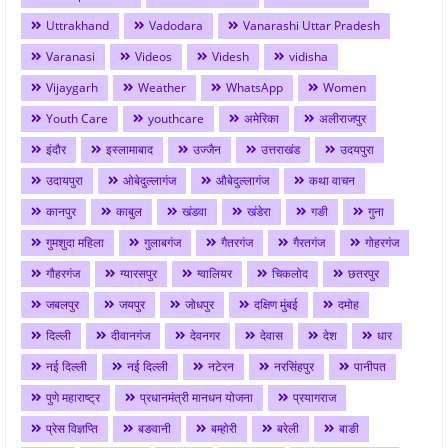
Uttrakhand
Vadodara
Vanarashi Uttar Pradesh
Varanasi
Videos
Videsh
vidisha
Vijaygarh
Weather
WhatsApp
Women
Youth Care
youthcare
अमेरिका
अलीराजपुर
इंदौर
इस्लामाबाद
उज्जैन
उत्तराखंड
उदयपुरा
उदायपुरा
ओबेदुल्लागंज
औबेदुल्लागंज
कथा वाचन
कानपुर
काबुल
खंडवा
खंडेरा
गङी
गुना
गुमशुदा महिला
गुलाबगंज
गैतरगंज
गैरतगंज
गोहरगंज
गौहरगंज
ग्यारसपुर
ग्वालियर
चिकलोद
छतरपुर
जबलपुर
जयपुर
जोधपुर
दक्षिण मुंबई
दमोह
दिल्ली
दीवानगंज
देवनगर
देवास
देश
धार
नई दिल्ली
नई दिल्ली
नटेरन
नरसिंहपुर
पानीपत
पुणे महाराष्ट्र
प्रधानमंत्री मानधन योजना
प्रयागराज
प्रेस विज्ञप्ति
बङवानी
बम्होरी
बरेली
बाङी