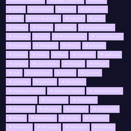
jammu & kashmir
Janggir chaampa
Jhabua
Jhansi
Jharkhand
Jirapur
JOB vacancy
JOBS
JOBS Rcuirment
Jodhpur
jyotis
Kanada
Kannauj
Kanpur
Karachi pakistan
Karnatak
katni
Khana Khazana
khana-khazana
Khandwa
Khargone
Khurai
kolakata
Kolkata
Korba
Kota
l Lucknow
Lakhnow
Lalitpur
Latest News
life style
lifestyle
Live
Local News
London
Lucknow
Ludhiana
Lukhnow
Machalpur
Madhaya Pradesh
Madhya Pradesh
madhyaPradesh
Maharashtra
Maharastra
Maharatra
Maharshtra
Mainpuri
Makdone
Malhargarh
Malwa
Mandideep
Mandla
mandosur
Mandsaur
Mandsuar
Manmpuri
Mathura