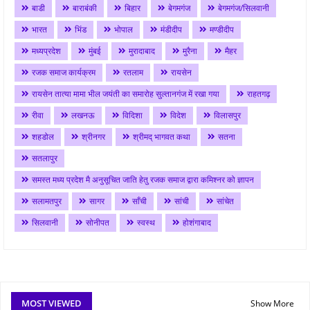
बाडी
बाराबंकी
बिहार
बेगमगंज
बेगमगंज/सिलवानी
भारत
भिंड
भोपाल
मंडीदीप
मण्डीदीप
मध्यप्रदेश
मुंबई
मुरादाबाद
मुरैना
मैहर
रजक समाज कार्यक्रम
रतलाम
रायसेन
रायसेन तात्या मामा भील जयंती का समारोह सुल्तानगंज में रखा गया
राहतगढ़
रीवा
लखनऊ
विदिशा
विदेश
विलासपुर
शहडोल
श्रीनगर
श्रीमद् भागवत कथा
सतना
सतलापुर
समस्त मध्य प्रदेश मै अनुसूचित जाति हेतु रजक समाज द्वारा कमिश्नर को ज्ञापन
सलामतपुर
सागर
साँची
सांची
सांचेत
सिलवानी
सोनीपत
स्वस्थ
होशंगाबाद
MOST VIEWED
Show More