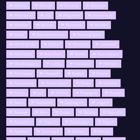
Meerut
Mexico
Morena
Moscow
Motivation
mp
Mugawali
mukulsaray
Mumbai
Mumbi
Mumnbai
Murder
Music
Narmadapuram
Narsinghgarh
Narsinghpur
Nashik
National
neemach
New Dehli
New Delhi
Noida
Nursinghpur
Obaidullaganj
outfits
Pakistaan
Pakistan
Panchkula
Panipath
Panjab
Panna
Paraswada
Petrol Diesel
Photo
Poetries
Poitics
pol
Politics
Prayagraj
Punjab
Rachi
Raebareli
Raghogarh
raigarh
Railway
Rain
Raipur
Raisen
Rajastha
Rajasthan
Rajgarh
Rajnandgao
Rajpur
Rajsthan
Ramnagar
Rampur
Ranchi