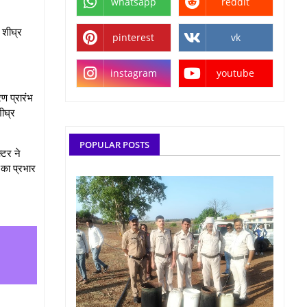
whatsapp
reddit
ो शीघ्र
pinterest
vk
instagram
youtube
ण प्रारंभ
शीघ्र
POPULAR POSTS
्टर ने
 का प्रभार