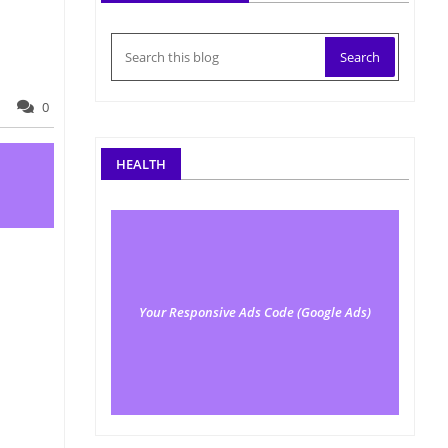
0
HEALTH
Your Responsive Ads Code (Google Ads)