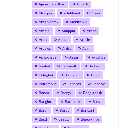
Ajmer Rajasthan
Aligarh
Alirajpur
Allahbaad
Alwar
Amarkantak
Ambikapur
Amethi
Anuppur
Arang
Aron
Artical
Article
Articles
Artist
Asam
Ashoknagar
Assam
Ayodhya
Baalod
Badrinath
Badwani
Balaghat
Balalghat
Balod
Balrampur
Banaras
Banarasi
Banda
Bangal
Bangladesh
Banglore
Barabanki
Baran
Bareli
Barod
Barwani
Basti
Beauty
Beauty Tips