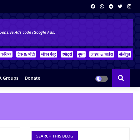
ponsive Ads code (Google Ads)
करिअर
टेक & ऑटो
जीवन मंत्र
स्पोर्ट्स
वुमन
लाइफ & साइंस
बॉलीवुड
 Groups
Donate
SEARCH THIS BLOG