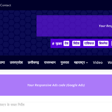
Contact
Your Res
# ख़बर
देश
विदेश
राशिफल
बिजनेस
याणा
उत्तरप्रदेश
छत्तीसगढ़
राजस्थान
गुजरात
महाराष्ट्र
Video
WA
Your Responsive Ads code (Google Ads)
ेक्टर के सख्त निर्देश