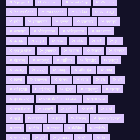
Vijaygarh
Weather
WhatsApp
Women
Youth Care
youthcare
अमेरिका
अलीराजपुर
इंदौर
इस्लामाबाद
उज्जैन
उत्तराखंड
उदयपुरा
उदायपुरा
ओबेदुल्लागंज
औबेदुल्लागंज
कथा वाचन
कानपुर
काबुल
खंडवा
खंडेरा
गङी
गुना
गुमशुदा महिला
गुलाबगंज
गैतरगंज
गैरतगंज
गोहरगंज
गौहरगंज
ग्यारसपुर
ग्वालियर
चिकलोद
छतरपुर
जबलपुर
जयपुर
जोधपुर
दक्षिण मुंबई
दमोह
दिल्ली
दीवानगंज
देवनगर
देवास
देश
धार
नई दिल्ली
नई दिल्ली
नटेरन
नरसिंहपुर
पानीपत
पुणे महाराष्ट्र
प्रधानमंत्री मानधन योजना
प्रयागराज
प्रेस विज्ञप्ति
बङवानी
बम्होरी
बरेली
बाङी
बाडी
बाराबंकी
बिहार
बेगमगंज
बेगमगंज/सिलवानी
भारत
भिंड
भोपाल
मंडीदीप
मण्डीदीप
मध्यप्रदेश
मुंबई
मुरादाबाद
मुरैना
मैहर