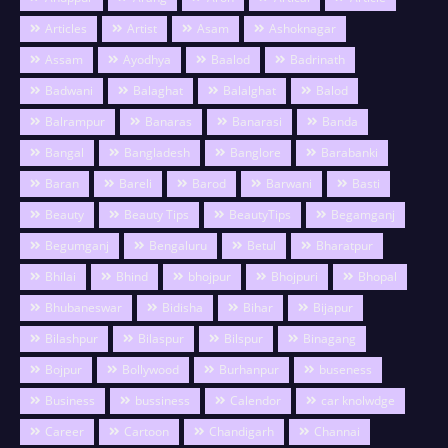
Articles
Artist
Asam
Ashoknagar
Assam
Ayodhya
Baalod
Badrinath
Badwani
Balaghat
Balalghat
Balod
Balrampur
Banaras
Banarasi
Banda
Bangal
Bangladesh
Banglore
Barabanki
Baran
Bareli
Barod
Barwani
Basti
Beauty
Beauty Tips
BeautyTips
Begamganj
Begumganj
Bengaluru
Betul
Bharatpur
Bhilai
Bhind
bhojpur
Bhojpuri
Bhopal
Bhubaneswar
Bidisha
Bihar
Bijapur
Bilashpur
Bilaspur
Bilspur
Binagang
Bojpur
Bollywood
Burhanpur
buseness
Business
bussiness
Calendor
car knolwdge
Career
Cartoon
Chandigarh
Channai