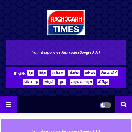
Your Responsive Ads code (Google Ads)
# ख़बर
देश
विदेश
राशिफल
बिजनेस
करिअर
टेक & ऑटो
जीवन मंत्र
स्पोर्ट्स
वुमन
लाइफ & साइंस
बॉलीवुड
Your Responsive Ads code (Google Ads)