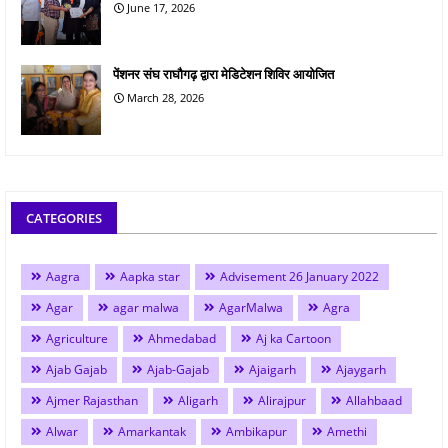
June 17, 2026
पेंशनर संघ राघौगढ़ द्वारा मेडिटेशन शिविर आयोजित
March 28, 2026
CATEGORIES
Aagra
Aapka star
Advisement 26 January 2022
Agar
agar malwa
AgarMalwa
Agra
Agriculture
Ahmedabad
Aj ka Cartoon
Ajab Gajab
Ajab-Gajab
Ajaigarh
Ajaygarh
Ajmer Rajasthan
Aligarh
Alirajpur
Allahbaad
Alwar
Amarkantak
Ambikapur
Amethi