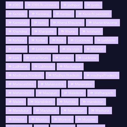
JOBS
JOBS Rcuirment
Jodhpur
jyotis
Kanada
Kannauj
Kanpur
Karachi pakistan
Karnatak
katni
Khana Khazana
khana-khazana
Khandwa
Khargone
Khurai
kolakata
Kolkata
Korba
Kota
l Lucknow
Lakhnow
Lalitpur
Latest News
life style
lifestyle
Live
Local News
London
Lucknow
Ludhiana
Lukhnow
Machalpur
Madhaya Pradesh
Madhya Pradesh
madhyaPradesh
Maharashtra
Maharastra
Maharatra
Maharshtra
Mainpuri
Makdone
Malhargarh
Malwa
Mandideep
Mandla
mandosur
Mandsaur
Mandsuar
Manmpuri
Mathura
Meerut
Mexico
Morena
Moscow