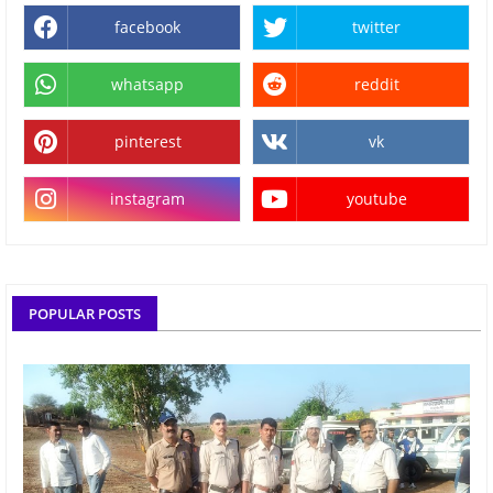
facebook
twitter
whatsapp
reddit
pinterest
vk
instagram
youtube
POPULAR POSTS