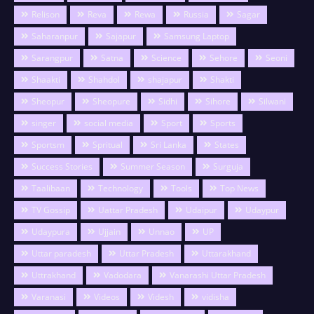
Relison
Reva
Rewa
Russia
Sagar
Saharanpur
Sajapur
Samsung Laptop
Sarangpur
Satna
Science
Sehore
Seoni
Shaakti
Shahdol
shajapur
Shakti
Sheopur
Sheopure
Sidhi
Sihore
Silwani
singer
social media
Sport
Sports
Sportsm
Spritual
Sri Lanka
States
Success Stories
Summer Season
Surguja
Taalibaan
Technology
Tools
Top News
TV Gossip
Uattar Pradesh
Udaipur
Udaypur
Udaypura
Ujjain
Unnao
UP
Uttar paradesh
Uttar Pradesh
Uttarakhand
Uttrakhand
Vadodara
Vanarashi Uttar Pradesh
Varanasi
Videos
Videsh
vidisha