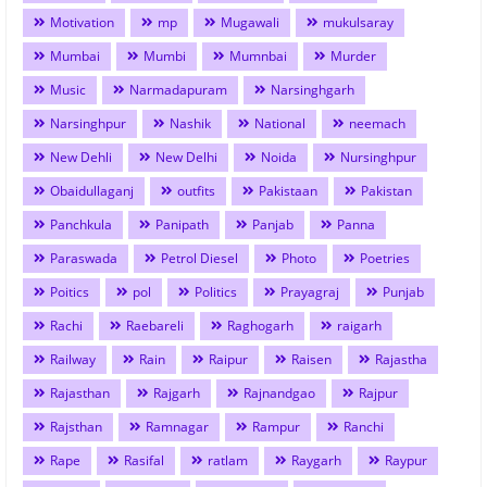
Motivation
mp
Mugawali
mukulsaray
Mumbai
Mumbi
Mumnbai
Murder
Music
Narmadapuram
Narsinghgarh
Narsinghpur
Nashik
National
neemach
New Dehli
New Delhi
Noida
Nursinghpur
Obaidullaganj
outfits
Pakistaan
Pakistan
Panchkula
Panipath
Panjab
Panna
Paraswada
Petrol Diesel
Photo
Poetries
Poitics
pol
Politics
Prayagraj
Punjab
Rachi
Raebareli
Raghogarh
raigarh
Railway
Rain
Raipur
Raisen
Rajastha
Rajasthan
Rajgarh
Rajnandgao
Rajpur
Rajsthan
Ramnagar
Rampur
Ranchi
Rape
Rasifal
ratlam
Raygarh
Raypur