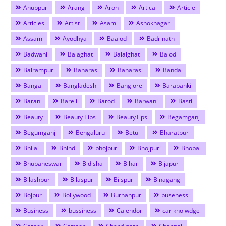
Anuppur
Arang
Aron
Artical
Article
Articles
Artist
Asam
Ashoknagar
Assam
Ayodhya
Baalod
Badrinath
Badwani
Balaghat
Balalghat
Balod
Balrampur
Banaras
Banarasi
Banda
Bangal
Bangladesh
Banglore
Barabanki
Baran
Bareli
Barod
Barwani
Basti
Beauty
Beauty Tips
BeautyTips
Begamganj
Begumganj
Bengaluru
Betul
Bharatpur
Bhilai
Bhind
bhojpur
Bhojpuri
Bhopal
Bhubaneswar
Bidisha
Bihar
Bijapur
Bilashpur
Bilaspur
Bilspur
Binagang
Bojpur
Bollywood
Burhanpur
buseness
Business
bussiness
Calendor
car knolwdge