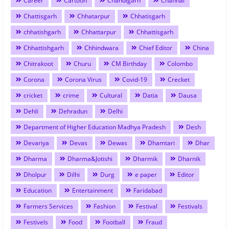
Career
Cartoon
Chandigarh
Channai
Chattisgarh
Chhatarpur
Chhatisgarh
chhatishgarh
Chhattarpur
Chhattisgarh
Chhattishgarh
Chhindwara
Chief Editor
China
Chitrakoot
Churu
CM Birthday
Colombo
Corona
Corona Virus
Covid-19
Crecket
cricket
crime
Cultural
Datia
Dausa
Dehli
Dehradun
Delhi
Department of Higher Education Madhya Pradesh
Desh
Devariya
Devas
Dewas
Dhamtari
Dhar
Dharma
Dharma&Jotishi
Dharmik
Dharnik
Dholpur
Dilhi
Durg
e paper
Editor
Education
Entertainment
Faridabad
Farmers Services
Fashion
Festival
Festivals
Festivels
Food
Football
Fraud