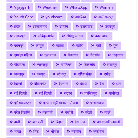
Vijaygarh
Weather
WhatsApp
Women
Youth Care
youthcare
अमेरिका
अलीराजपुर
इंदौर
इस्लामाबाद
उज्जैन
उत्तराखंड
उदयपुरा
उदायपुरा
ओबेदुल्लागंज
औबेदुल्लागंज
कथा वाचन
कानपुर
काबुल
खंडवा
खंडेरा
गङी
गुना
गुमशुदा महिला
गुलाबगंज
गैतरगंज
गैरतगंज
गोहरगंज
गौहरगंज
ग्यारसपुर
ग्वालियर
चिकलोद
छतरपुर
जबलपुर
जयपुर
जोधपुर
दक्षिण मुंबई
दमोह
दिल्ली
दीवानगंज
देवनगर
देवास
देश
धार
नई दिल्ली
नई दिल्ली
नटेरन
नरसिंहपुर
पानीपत
पुणे महाराष्ट्र
प्रधानमंत्री मानधन योजना
प्रयागराज
प्रेस विज्ञप्ति
बङवानी
बम्होरी
बरेली
बाङी
बाडी
बाराबंकी
बिहार
बेगमगंज
बेगमगंज/सिलवानी
भारत
भिंड
भोपाल
मंडीदीप
मण्डीदीप