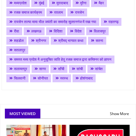
मध्यप्रदेश
मुंबई
मुरादाबाद
मुरैना
मैहर
रजक समाज कार्यक्रम
रतलाम
रायसेन
रायसेन तात्या मामा भील जयंती का समारोह सुल्तानगंज में रखा गया
राहतगढ़
रीवा
लखनऊ
विदिशा
विदेश
विलासपुर
शहडोल
श्रीनगर
श्रीमद् भागवत कथा
सतना
सतलापुर
समस्त मध्य प्रदेश मै अनुसूचित जाति हेतु रजक समाज द्वारा कमिश्नर को ज्ञापन
सलामतपुर
सागर
साँची
सांची
सांचेत
सिलवानी
सोनीपत
स्वस्थ
होशंगाबाद
MOST VIEWED
Show More