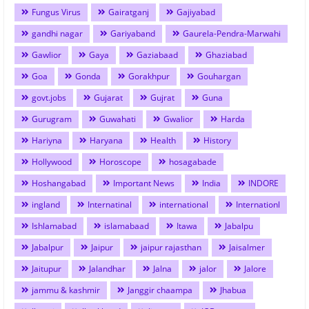
Fungus Virus
Gairatganj
Gajiyabad
gandhi nagar
Gariyaband
Gaurela-Pendra-Marwahi
Gawlior
Gaya
Gaziabaad
Ghaziabad
Goa
Gonda
Gorakhpur
Gouhargan
govt.jobs
Gujarat
Gujrat
Guna
Gurugram
Guwahati
Gwalior
Harda
Hariyna
Haryana
Health
History
Hollywood
Horoscope
hosagabade
Hoshangabad
Important News
India
INDORE
ingland
Internatinal
international
Internationl
Ishlamabad
islamabaad
Itawa
Jabalpu
Jabalpur
Jaipur
jaipur rajasthan
Jaisalmer
Jaitupur
Jalandhar
Jalna
jalor
Jalore
jammu & kashmir
Janggir chaampa
Jhabua