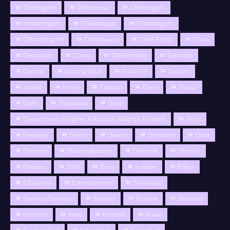
Chattisgarh
Chhatarpur
Chhatisgarh
chhatishgarh
Chhattarpur
Chhattisgarh
Chhattishgarh
Chhindwara
Chief Editor
China
Chitrakoot
Churu
CM Birthday
Colombo
Corona
Corona Virus
Covid-19
Crecket
cricket
crime
Cultural
Datia
Dausa
Dehli
Dehradun
Delhi
Department of Higher Education Madhya Pradesh
Desh
Devariya
Devas
Dewas
Dhamtari
Dhar
Dharma
Dharma&Jotishi
Dharmik
Dharnik
Dholpur
Dilhi
Durg
e paper
Editor
Education
Entertainment
Faridabad
Farmers Services
Fashion
Festival
Festivals
Festivels
Food
Football
Fraud