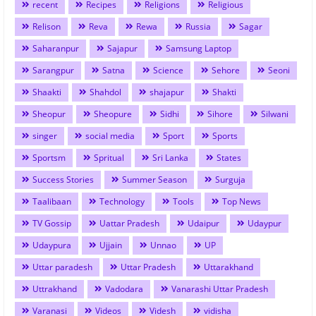
recent
Recipes
Religions
Religious
Relison
Reva
Rewa
Russia
Sagar
Saharanpur
Sajapur
Samsung Laptop
Sarangpur
Satna
Science
Sehore
Seoni
Shaakti
Shahdol
shajapur
Shakti
Sheopur
Sheopure
Sidhi
Sihore
Silwani
singer
social media
Sport
Sports
Sportsm
Spritual
Sri Lanka
States
Success Stories
Summer Season
Surguja
Taalibaan
Technology
Tools
Top News
TV Gossip
Uattar Pradesh
Udaipur
Udaypur
Udaypura
Ujjain
Unnao
UP
Uttar paradesh
Uttar Pradesh
Uttarakhand
Uttrakhand
Vadodara
Vanarashi Uttar Pradesh
Varanasi
Videos
Videsh
vidisha