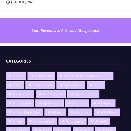
August 05, 2026
Your Responsive Ads code (Google Ads)
CATEGORIES
Aagra
Aapka star
Advisement 26 January 2022
Agar
agar malwa
AgarMalwa
Agra
Agriculture
Ahmedabad
Aj ka Cartoon
Ajab Gajab
Ajab-Gajab
Ajaigarh
Ajaygarh
Ajmer Rajasthan
Aligarh
Alirajpur
Allahbaad
Alwar
Amarkantak
Ambikapur
Amethi
Anuppur
Arang
Aron
Artical
Article