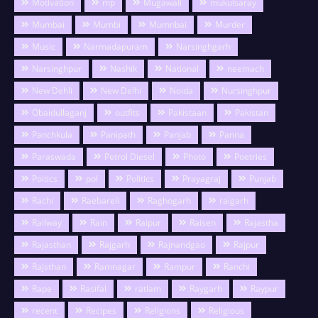
Motivation
mp
Mugawali
mukulsaray
Mumbai
Mumbi
Mumnbai
Murder
Music
Narmadapuram
Narsinghgarh
Narsinghpur
Nashik
National
neemach
New Dehli
New Delhi
Noida
Nursinghpur
Obaidullaganj
outfits
Pakistaan
Pakistan
Panchkula
Panipath
Panjab
Panna
Paraswada
Petrol Diesel
Photo
Poetries
Poitics
pol
Politics
Prayagraj
Punjab
Rachi
Raebareli
Raghogarh
raigarh
Railway
Rain
Raipur
Raisen
Rajastha
Rajasthan
Rajgarh
Rajnandgao
Rajpur
Rajsthan
Ramnagar
Rampur
Ranchi
Rape
Rasifal
ratlam
Raygarh
Raypur
recent
Recipes
Religions
Religious