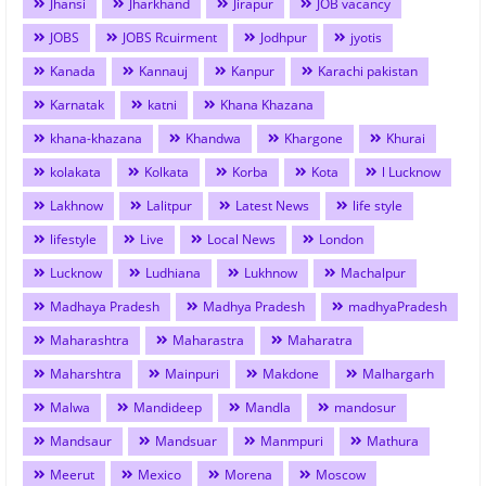
Jhansi
Jharkhand
Jirapur
JOB vacancy
JOBS
JOBS Rcuirment
Jodhpur
jyotis
Kanada
Kannauj
Kanpur
Karachi pakistan
Karnatak
katni
Khana Khazana
khana-khazana
Khandwa
Khargone
Khurai
kolakata
Kolkata
Korba
Kota
l Lucknow
Lakhnow
Lalitpur
Latest News
life style
lifestyle
Live
Local News
London
Lucknow
Ludhiana
Lukhnow
Machalpur
Madhaya Pradesh
Madhya Pradesh
madhyaPradesh
Maharashtra
Maharastra
Maharatra
Maharshtra
Mainpuri
Makdone
Malhargarh
Malwa
Mandideep
Mandla
mandosur
Mandsaur
Mandsuar
Manmpuri
Mathura
Meerut
Mexico
Morena
Moscow