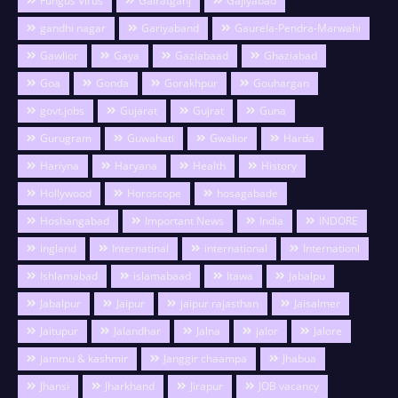
Fungus Virus
Gairatganj
Gajiyabad
gandhi nagar
Gariyaband
Gaurela-Pendra-Marwahi
Gawlior
Gaya
Gaziabaad
Ghaziabad
Goa
Gonda
Gorakhpur
Gouhargan
govt.jobs
Gujarat
Gujrat
Guna
Gurugram
Guwahati
Gwalior
Harda
Hariyna
Haryana
Health
History
Hollywood
Horoscope
hosagabade
Hoshangabad
Important News
India
INDORE
ingland
Internatinal
international
Internationl
Ishlamabad
islamabaad
Itawa
Jabalpu
Jabalpur
Jaipur
jaipur rajasthan
Jaisalmer
Jaitupur
Jalandhar
Jalna
jalor
Jalore
jammu & kashmir
Janggir chaampa
Jhabua
Jhansi
Jharkhand
Jirapur
JOB vacancy