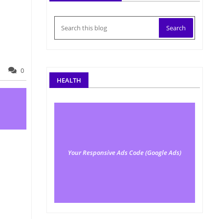
0
HEALTH
Your Responsive Ads Code (Google Ads)