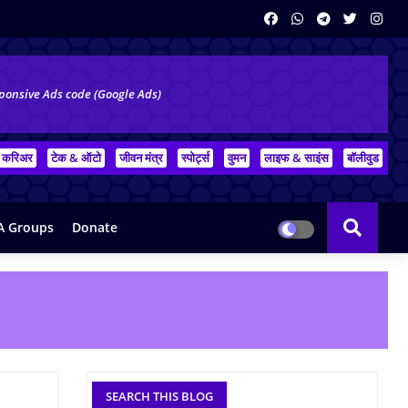
ponsive Ads code (Google Ads)
करिअर
टेक & ऑटो
जीवन मंत्र
स्पोर्ट्स
वुमन
लाइफ & साइंस
बॉलीवुड
 Groups
Donate
SEARCH THIS BLOG