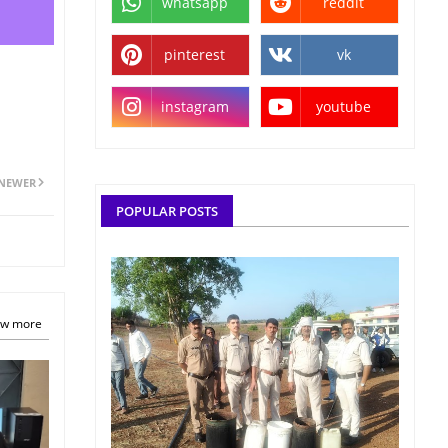
whatsapp
reddit
pinterest
vk
instagram
youtube
NEWER
POPULAR POSTS
w more