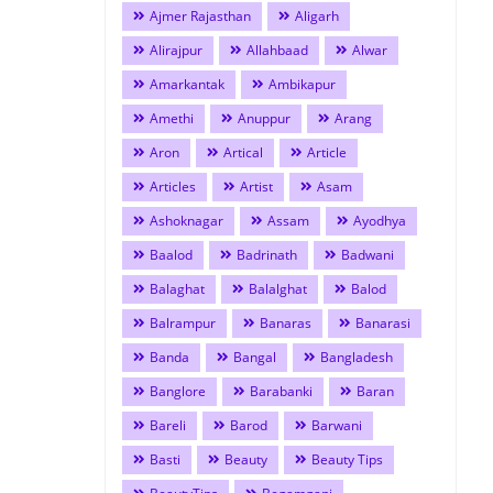
Ajmer Rajasthan
Aligarh
Alirajpur
Allahbaad
Alwar
Amarkantak
Ambikapur
Amethi
Anuppur
Arang
Aron
Artical
Article
Articles
Artist
Asam
Ashoknagar
Assam
Ayodhya
Baalod
Badrinath
Badwani
Balaghat
Balalghat
Balod
Balrampur
Banaras
Banarasi
Banda
Bangal
Bangladesh
Banglore
Barabanki
Baran
Bareli
Barod
Barwani
Basti
Beauty
Beauty Tips