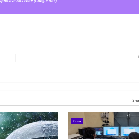
sponsive Ads code (Google Ads)
Sho
Guna