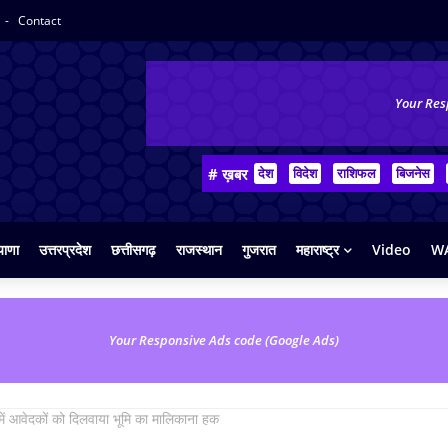
Contact
Your Res
# ख़बर
देश
विदेश
राशिफल
बिजनेस
याणा
उत्तरप्रदेश
छत्तीसगढ़
राजस्थान
गुजरात
महाराष्ट्र
Video
WA
Your Responsive Ads code (Google Ads)
में आवेदकों को दिलवाया भूमि का मालिकाना हक