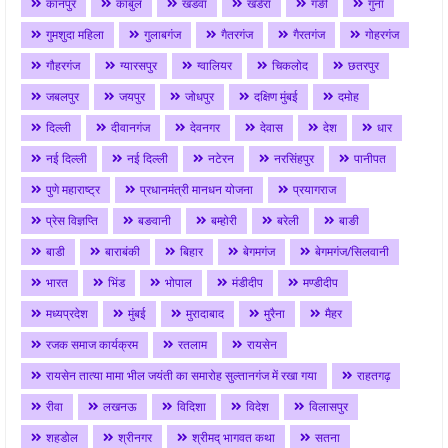
कानपुर
काबुल
खंडवा
खंडेरा
गङी
गुना
गुमशुदा महिला
गुलाबगंज
गैतरगंज
गैरतगंज
गोहरगंज
गौहरगंज
ग्यारसपुर
ग्वालियर
चिकलोद
छतरपुर
जबलपुर
जयपुर
जोधपुर
दक्षिण मुंबई
दमोह
दिल्ली
दीवानगंज
देवनगर
देवास
देश
धार
नई दिल्ली
नई दिल्ली
नटेरन
नरसिंहपुर
पानीपत
पुणे महाराष्ट्र
प्रधानमंत्री मानधन योजना
प्रयागराज
प्रेस विज्ञप्ति
बङवानी
बम्होरी
बरेली
बाङी
बाडी
बाराबंकी
बिहार
बेगमगंज
बेगमगंज/सिलवानी
भारत
भिंड
भोपाल
मंडीदीप
मण्डीदीप
मध्यप्रदेश
मुंबई
मुरादाबाद
मुरैना
मैहर
रजक समाज कार्यक्रम
रतलाम
रायसेन
रायसेन तात्या मामा भील जयंती का समारोह सुल्तानगंज में रखा गया
राहतगढ़
रीवा
लखनऊ
विदिशा
विदेश
विलासपुर
शहडोल
श्रीनगर
श्रीमद् भागवत कथा
सतना