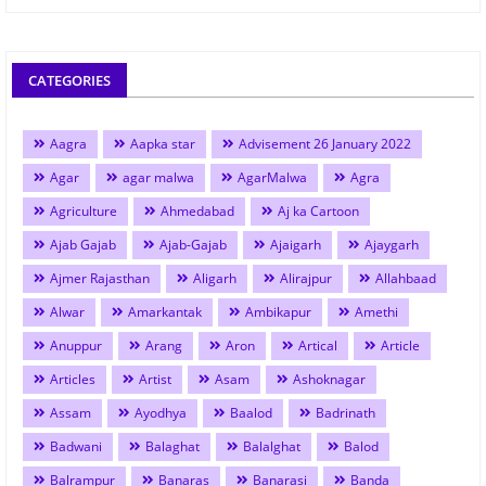
CATEGORIES
Aagra
Aapka star
Advisement 26 January 2022
Agar
agar malwa
AgarMalwa
Agra
Agriculture
Ahmedabad
Aj ka Cartoon
Ajab Gajab
Ajab-Gajab
Ajaigarh
Ajaygarh
Ajmer Rajasthan
Aligarh
Alirajpur
Allahbaad
Alwar
Amarkantak
Ambikapur
Amethi
Anuppur
Arang
Aron
Artical
Article
Articles
Artist
Asam
Ashoknagar
Assam
Ayodhya
Baalod
Badrinath
Badwani
Balaghat
Balalghat
Balod
Balrampur
Banaras
Banarasi
Banda