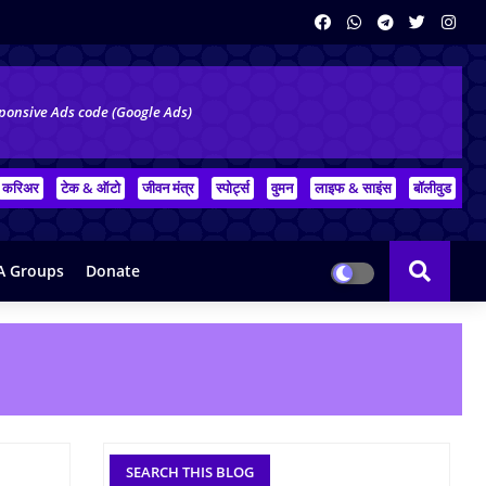
ponsive Ads code (Google Ads)
करिअर
टेक & ऑटो
जीवन मंत्र
स्पोर्ट्स
वुमन
लाइफ & साइंस
बॉलीवुड
 Groups
Donate
SEARCH THIS BLOG