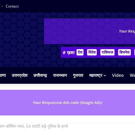
y
Contact
Your Res
# ख़बर
देश
विदेश
राशिफल
बिजनेस
याणा
उत्तरप्रदेश
छत्तीसगढ़
राजस्थान
गुजरात
महाराष्ट्र
Video
WA
Your Responsive Ads code (Google Ads)
 कॉम्बिंग गस्‍त, 54 वारंटी चढ़े पुलिस के हत्थे