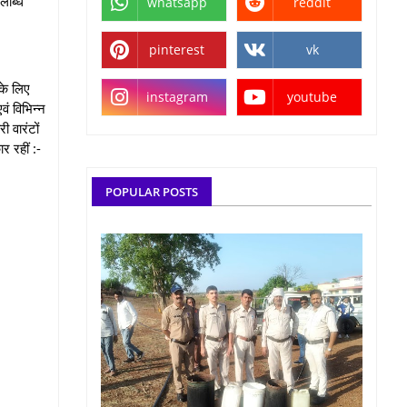
लब्धि
whatsapp
reddit
pinterest
vk
 के लिए
instagram
youtube
वं विभिन्न
ी वारंटों
र रहीं :-
POPULAR POSTS