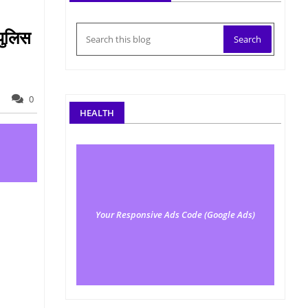
पुलिस
0
HEALTH
Your Responsive Ads Code (Google Ads)