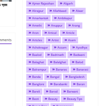
Ajmer Rajasthan
Aligarh
 ग्राम
Alirajpur
Allahbaad
Alwar
Amarkantak
Ambikapur
Amethi
Anuppur
Arang
Aron
Artical
Article
mments
Articles
Artist
Asam
Ashoknagar
Assam
Ayodhya
Baalod
Badrinath
Badwani
Balaghat
Balalghat
Balod
Balrampur
Banaras
Banarasi
Banda
Bangal
Bangladesh
Banglore
Barabanki
Baran
Bareli
Barod
Barwani
Basti
Beauty
Beauty Tips