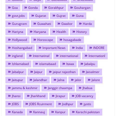
Goa
Gonda
Gorakhpur
Gouhargan
govt.jobs
Gujarat
Gujrat
Guna
Gurugram
Guwahati
Gwalior
Harda
Hariyna
Haryana
Health
History
Hollywood
Horoscope
hosagabade
Hoshangabad
Important News
India
INDORE
ingland
Internatinal
international
Internationl
Ishlamabad
islamabaad
Itawa
Jabalpu
Jabalpur
Jaipur
jaipur rajasthan
Jaisalmer
Jaitupur
Jalandhar
Jalna
jalor
Jalore
jammu & kashmir
Janggir chaampa
Jhabua
Jhansi
Jharkhand
Jirapur
JOB vacancy
JOBS
JOBS Rcuirment
Jodhpur
jyotis
Kanada
Kannauj
Kanpur
Karachi pakistan