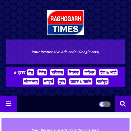
Your Responsive Ads code (Google Ads)
# ख़बर
देश
विदेश
राशिफल
बिजनेस
करिअर
टेक & ऑटो
जीवन मंत्र
स्पोर्ट्स
वुमन
लाइफ & साइंस
बॉलीवुड
Your Responsive Ads code (Google Ads)