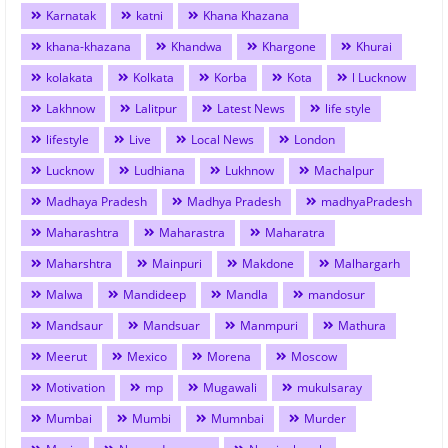
Karnatak
katni
Khana Khazana
khana-khazana
Khandwa
Khargone
Khurai
kolakata
Kolkata
Korba
Kota
l Lucknow
Lakhnow
Lalitpur
Latest News
life style
lifestyle
Live
Local News
London
Lucknow
Ludhiana
Lukhnow
Machalpur
Madhaya Pradesh
Madhya Pradesh
madhyaPradesh
Maharashtra
Maharastra
Maharatra
Maharshtra
Mainpuri
Makdone
Malhargarh
Malwa
Mandideep
Mandla
mandosur
Mandsaur
Mandsuar
Manmpuri
Mathura
Meerut
Mexico
Morena
Moscow
Motivation
mp
Mugawali
mukulsaray
Mumbai
Mumbi
Mumnbai
Murder