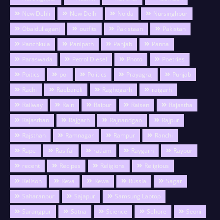
New Dehli
New Delhi
Noida
Nursinghpur
Obaidullaganj
outfits
Pakistaan
Pakistan
Panchkula
Panipath
Panjab
Panna
Paraswada
Petrol Diesel
Photo
Poetries
Poitics
pol
Politics
Prayagraj
Punjab
Rachi
Raebareli
Raghogarh
raigarh
Railway
Rain
Raipur
Raisen
Rajastha
Rajasthan
Rajgarh
Rajnandgao
Rajpur
Rajsthan
Ramnagar
Rampur
Ranchi
Rape
Rasifal
ratlam
Raygarh
Raypur
recent
Recipes
Religions
Religious
Relison
Reva
Rewa
Russia
Sagar
Saharanpur
Sajapur
Samsung Laptop
Sarangpur
Satna
Science
Sehore
Seoni