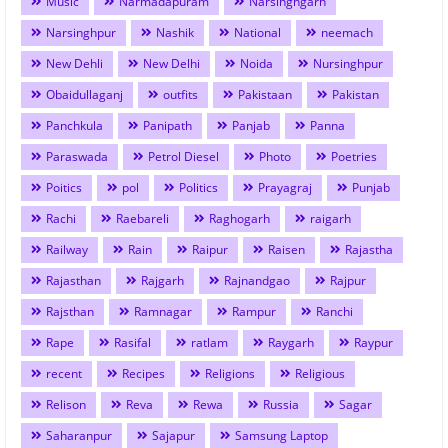
Music
Narmadapuram
Narsinghgarh
Narsinghpur
Nashik
National
neemach
New Dehli
New Delhi
Noida
Nursinghpur
Obaidullaganj
outfits
Pakistaan
Pakistan
Panchkula
Panipath
Panjab
Panna
Paraswada
Petrol Diesel
Photo
Poetries
Poitics
pol
Politics
Prayagraj
Punjab
Rachi
Raebareli
Raghogarh
raigarh
Railway
Rain
Raipur
Raisen
Rajastha
Rajasthan
Rajgarh
Rajnandgao
Rajpur
Rajsthan
Ramnagar
Rampur
Ranchi
Rape
Rasifal
ratlam
Raygarh
Raypur
recent
Recipes
Religions
Religious
Relison
Reva
Rewa
Russia
Sagar
Saharanpur
Sajapur
Samsung Laptop