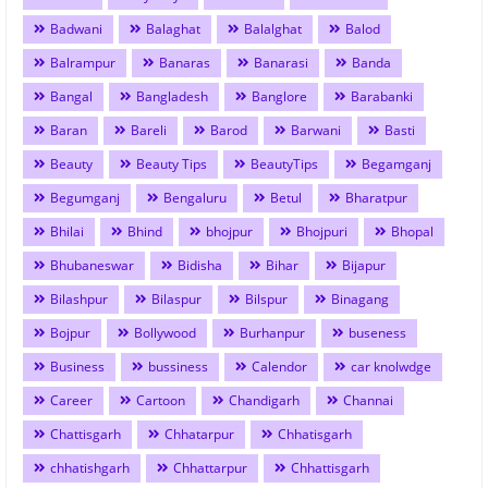
Badwani
Balaghat
Balalghat
Balod
Balrampur
Banaras
Banarasi
Banda
Bangal
Bangladesh
Banglore
Barabanki
Baran
Bareli
Barod
Barwani
Basti
Beauty
Beauty Tips
BeautyTips
Begamganj
Begumganj
Bengaluru
Betul
Bharatpur
Bhilai
Bhind
bhojpur
Bhojpuri
Bhopal
Bhubaneswar
Bidisha
Bihar
Bijapur
Bilashpur
Bilaspur
Bilspur
Binagang
Bojpur
Bollywood
Burhanpur
buseness
Business
bussiness
Calendor
car knolwdge
Career
Cartoon
Chandigarh
Channai
Chattisgarh
Chhatarpur
Chhatisgarh
chhatishgarh
Chhattarpur
Chhattisgarh