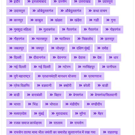
इंदौर
इस्लामाबाद
उज्जैन
उत्तराखंड
उदयपुरा
उदायपुरा
ओबेदुल्लागंज
औबेदुल्लागंज
कथा वाचन
कानपुर
काबुल
खंडवा
खंडेरा
गङी
गुना
गुमशुदा महिला
गुलाबगंज
गैतरगंज
गैरतगंज
गोहरगंज
गौहरगंज
ग्यारसपुर
ग्वालियर
चिकलोद
छतरपुर
जबलपुर
जयपुर
जोधपुर
दक्षिण मुंबई
दमोह
दिल्ली
दीवानगंज
देवनगर
देवास
देश
धार
नई दिल्ली
नई दिल्ली
नटेरन
नरसिंहपुर
पानीपत
पुणे महाराष्ट्र
प्रधानमंत्री मानधन योजना
प्रयागराज
प्रेस विज्ञप्ति
बङवानी
बम्होरी
बरेली
बाङी
बाडी
बाराबंकी
बिहार
बेगमगंज
बेगमगंज/सिलवानी
भारत
भिंड
भोपाल
मंडीदीप
मण्डीदीप
मध्यप्रदेश
मुंबई
मुरादाबाद
मुरैना
मैहर
रजक समाज कार्यक्रम
रतलाम
रायसेन
रायसेन तात्या मामा भील जयंती का समारोह सुल्तानगंज में रखा गया
राहतगढ़