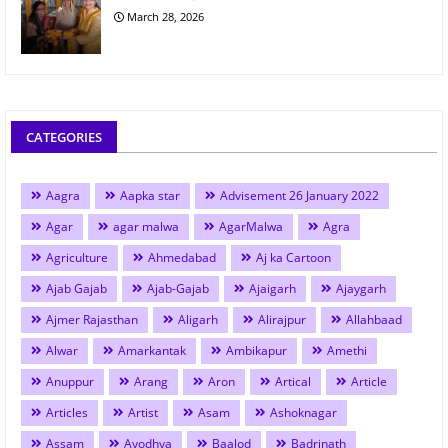
March 28, 2026
CATEGORIES
Aagra
Aapka star
Advisement 26 January 2022
Agar
agar malwa
AgarMalwa
Agra
Agriculture
Ahmedabad
Aj ka Cartoon
Ajab Gajab
Ajab-Gajab
Ajaigarh
Ajaygarh
Ajmer Rajasthan
Aligarh
Alirajpur
Allahbaad
Alwar
Amarkantak
Ambikapur
Amethi
Anuppur
Arang
Aron
Artical
Article
Articles
Artist
Asam
Ashoknagar
Assam
Ayodhya
Baalod
Badrinath