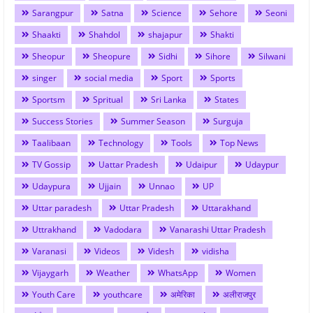
Sarangpur
Satna
Science
Sehore
Seoni
Shaakti
Shahdol
shajapur
Shakti
Sheopur
Sheopure
Sidhi
Sihore
Silwani
singer
social media
Sport
Sports
Sportsm
Spritual
Sri Lanka
States
Success Stories
Summer Season
Surguja
Taalibaan
Technology
Tools
Top News
TV Gossip
Uattar Pradesh
Udaipur
Udaypur
Udaypura
Ujjain
Unnao
UP
Uttar paradesh
Uttar Pradesh
Uttarakhand
Uttrakhand
Vadodara
Vanarashi Uttar Pradesh
Varanasi
Videos
Videsh
vidisha
Vijaygarh
Weather
WhatsApp
Women
Youth Care
youthcare
अमेरिका
अलीराजपुर