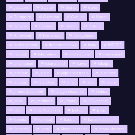
govt.jobs
Gujarat
Gujrat
Guna
Gurugram
Guwahati
Gwalior
Harda
Hariyna
Haryana
Health
History
Hollywood
Horoscope
hosagabade
Hoshangabad
Important News
India
INDORE
ingland
Internatinal
international
Internationl
Ishlamabad
islamabaad
Itawa
Jabalpu
Jabalpur
Jaipur
jaipur rajasthan
Jaisalmer
Jaitupur
Jalandhar
Jalna
jalor
Jalore
jammu & kashmir
Janggir chaampa
Jhabua
Jhansi
Jharkhand
Jirapur
JOB vacancy
JOBS
JOBS Rcuirment
Jodhpur
jyotis
Kanada
Kannauj
Kanpur
Karachi pakistan
Karnatak
katni
Khana Khazana
khana-khazana