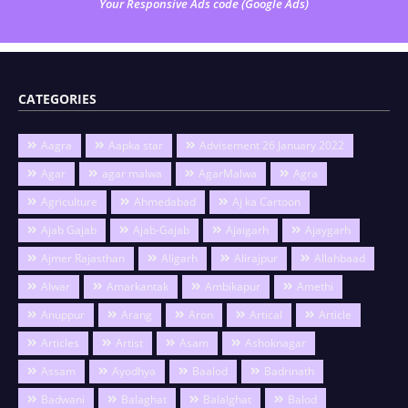
Your Responsive Ads code (Google Ads)
CATEGORIES
Aagra
Aapka star
Advisement 26 January 2022
Agar
agar malwa
AgarMalwa
Agra
Agriculture
Ahmedabad
Aj ka Cartoon
Ajab Gajab
Ajab-Gajab
Ajaigarh
Ajaygarh
Ajmer Rajasthan
Aligarh
Alirajpur
Allahbaad
Alwar
Amarkantak
Ambikapur
Amethi
Anuppur
Arang
Aron
Artical
Article
Articles
Artist
Asam
Ashoknagar
Assam
Ayodhya
Baalod
Badrinath
Badwani
Balaghat
Balalghat
Balod