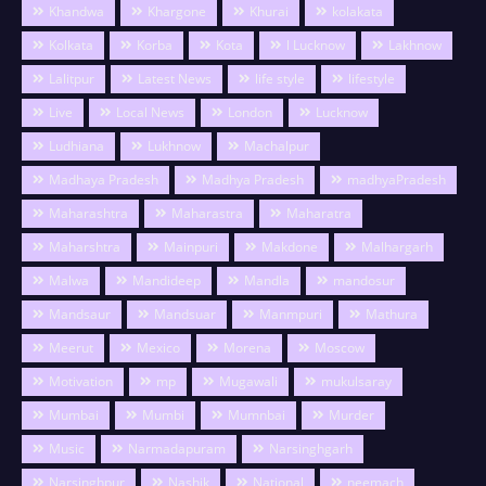
Khandwa
Khargone
Khurai
kolakata
Kolkata
Korba
Kota
l Lucknow
Lakhnow
Lalitpur
Latest News
life style
lifestyle
Live
Local News
London
Lucknow
Ludhiana
Lukhnow
Machalpur
Madhaya Pradesh
Madhya Pradesh
madhyaPradesh
Maharashtra
Maharastra
Maharatra
Maharshtra
Mainpuri
Makdone
Malhargarh
Malwa
Mandideep
Mandla
mandosur
Mandsaur
Mandsuar
Manmpuri
Mathura
Meerut
Mexico
Morena
Moscow
Motivation
mp
Mugawali
mukulsaray
Mumbai
Mumbi
Mumnbai
Murder
Music
Narmadapuram
Narsinghgarh
Narsinghpur
Nashik
National
neemach