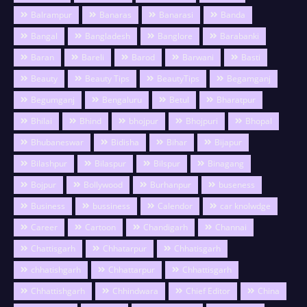
Balrampur
Banaras
Banarasi
Banda
Bangal
Bangladesh
Banglore
Barabanki
Baran
Bareli
Barod
Barwani
Basti
Beauty
Beauty Tips
BeautyTips
Begamganj
Begumganj
Bengaluru
Betul
Bharatpur
Bhilai
Bhind
bhojpur
Bhojpuri
Bhopal
Bhubaneswar
Bidisha
Bihar
Bijapur
Bilashpur
Bilaspur
Bilspur
Binagang
Bojpur
Bollywood
Burhanpur
buseness
Business
bussiness
Calendor
car knolwdge
Career
Cartoon
Chandigarh
Channai
Chattisgarh
Chhatarpur
Chhatisgarh
chhatishgarh
Chhattarpur
Chhattisgarh
Chhattishgarh
Chhindwara
Chief Editor
China