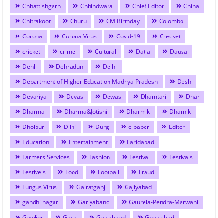
Chhattishgarh
Chhindwara
Chief Editor
China
Chitrakoot
Churu
CM Birthday
Colombo
Corona
Corona Virus
Covid-19
Crecket
cricket
crime
Cultural
Datia
Dausa
Dehli
Dehradun
Delhi
Department of Higher Education Madhya Pradesh
Desh
Devariya
Devas
Dewas
Dhamtari
Dhar
Dharma
Dharma&Jotishi
Dharmik
Dharnik
Dholpur
Dilhi
Durg
e paper
Editor
Education
Entertainment
Faridabad
Farmers Services
Fashion
Festival
Festivals
Festivels
Food
Football
Fraud
Fungus Virus
Gairatganj
Gajiyabad
gandhi nagar
Gariyaband
Gaurela-Pendra-Marwahi
Gawlior
Gaya
Gaziabaad
Ghaziabad