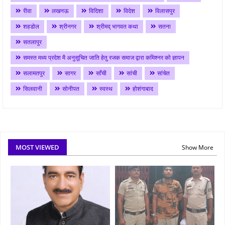
रीवा
लखनऊ
विदिशा
विदेश
विलासपुर
शहडोल
श्रीनगर
श्रीमद् भागवत कथा
सतना
सतलापुर
समस्त मध्य प्रदेश मै अनुसूचित जाति हेतु रजक समाज द्वारा कमिश्नर को ज्ञापन
सलामतपुर
सागर
साँची
सांची
सांचेत
सिलवानी
सोनीपत
स्वस्थ
होशंगाबाद
MOST VIEWED
Show More