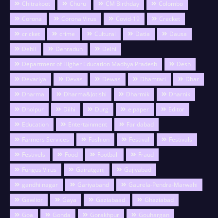
Chitrakoot
Churu
CM Birthday
Colombo
Corona
Corona Virus
Covid-19
Crecket
cricket
crime
Cultural
Datia
Dausa
Dehli
Dehradun
Delhi
Department of Higher Education Madhya Pradesh
Desh
Devariya
Devas
Dewas
Dhamtari
Dhar
Dharma
Dharma&Jotishi
Dharmik
Dharnik
Dholpur
Dilhi
Durg
e paper
Editor
Education
Entertainment
Faridabad
Farmers Services
Fashion
Festival
Festivals
Festivels
Food
Football
Fraud
Fungus Virus
Gairatganj
Gajiyabad
gandhi nagar
Gariyaband
Gaurela-Pendra-Marwahi
Gawlior
Gaya
Gaziabaad
Ghaziabad
Goa
Gonda
Gorakhpur
Gouhargan