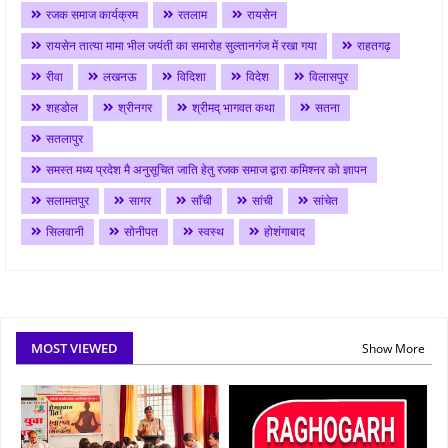
रजक समाज कार्यक्रम
रतलाम
रायसेन
रायसेन तात्या मामा भील जयंती का समारोह सुल्तानगंज में रखा गया
राहतगढ़
रीवा
लखनऊ
विदिशा
विदेश
विलासपुर
शहडोल
श्रीनगर
श्रीमद् भागवत कथा
सतना
सतलापुर
समस्त मध्य प्रदेश मै अनुसूचित जाति हेतु रजक समाज द्वारा कमिश्नर को ज्ञापन
सलामतपुर
सागर
साँची
सांची
सांचेत
सिलवानी
सोनीपत
स्वस्थ
होशंगाबाद
MOST VIEWED
Show More