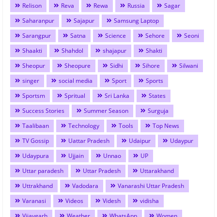
Relison
Reva
Rewa
Russia
Sagar
Saharanpur
Sajapur
Samsung Laptop
Sarangpur
Satna
Science
Sehore
Seoni
Shaakti
Shahdol
shajapur
Shakti
Sheopur
Sheopure
Sidhi
Sihore
Silwani
singer
social media
Sport
Sports
Sportsm
Spritual
Sri Lanka
States
Success Stories
Summer Season
Surguja
Taalibaan
Technology
Tools
Top News
TV Gossip
Uattar Pradesh
Udaipur
Udaypur
Udaypura
Ujjain
Unnao
UP
Uttar paradesh
Uttar Pradesh
Uttarakhand
Uttrakhand
Vadodara
Vanarashi Uttar Pradesh
Varanasi
Videos
Videsh
vidisha
Vijaygarh
Weather
WhatsApp
Women