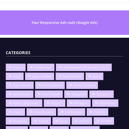
Your Responsive Ads code (Google Ads)
CATEGORIES
Aagra
Aapka star
Advisement 26 January 2022
Agar
agar malwa
AgarMalwa
Agra
Agriculture
Ahmedabad
Aj ka Cartoon
Ajab Gajab
Ajab-Gajab
Ajaigarh
Ajaygarh
Ajmer Rajasthan
Aligarh
Alirajpur
Allahbaad
Alwar
Amarkantak
Ambikapur
Amethi
Anuppur
Arang
Aron
Artical
Article