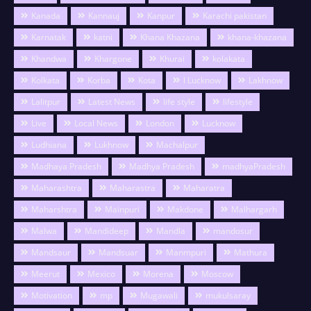
Kanada
Kannauj
Kanpur
Karachi pakistan
Karnatak
katni
Khana Khazana
khana-khazana
Khandwa
Khargone
Khurai
kolakata
Kolkata
Korba
Kota
l Lucknow
Lakhnow
Lalitpur
Latest News
life style
lifestyle
Live
Local News
London
Lucknow
Ludhiana
Lukhnow
Machalpur
Madhaya Pradesh
Madhya Pradesh
madhyaPradesh
Maharashtra
Maharastra
Maharatra
Maharshtra
Mainpuri
Makdone
Malhargarh
Malwa
Mandideep
Mandla
mandosur
Mandsaur
Mandsuar
Manmpuri
Mathura
Meerut
Mexico
Morena
Moscow
Motivation
mp
Mugawali
mukulsaray