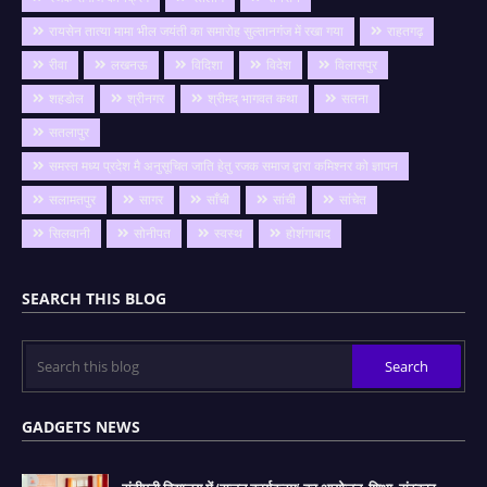
रायसेन तात्या मामा भील जयंती का समारोह सुल्तानगंज में रखा गया
राहतगढ़
रीवा
लखनऊ
विदिशा
विदेश
विलासपुर
शहडोल
श्रीनगर
श्रीमद् भागवत कथा
सतना
सतलापुर
समस्त मध्य प्रदेश मै अनुसूचित जाति हेतु रजक समाज द्वारा कमिश्नर को ज्ञापन
सलामतपुर
सागर
साँची
सांची
सांचेत
सिलवानी
सोनीपत
स्वस्थ
होशंगाबाद
SEARCH THIS BLOG
GADGETS NEWS