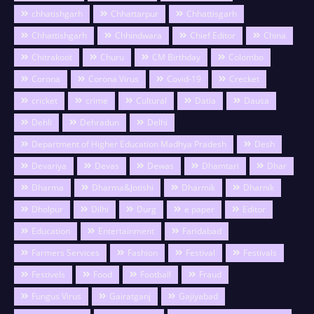
chhatishgarh
Chhattarpur
Chhattisgarh
Chhattishgarh
Chhindwara
Chief Editor
China
Chitrakoot
Churu
CM Birthday
Colombo
Corona
Corona Virus
Covid-19
Crecket
cricket
crime
Cultural
Datia
Dausa
Dehli
Dehradun
Delhi
Department of Higher Education Madhya Pradesh
Desh
Devariya
Devas
Dewas
Dhamtari
Dhar
Dharma
Dharma&Jotishi
Dharmik
Dharnik
Dholpur
Dilhi
Durg
e paper
Editor
Education
Entertainment
Faridabad
Farmers Services
Fashion
Festival
Festivals
Festivels
Food
Football
Fraud
Fungus Virus
Gairatganj
Gajiyabad