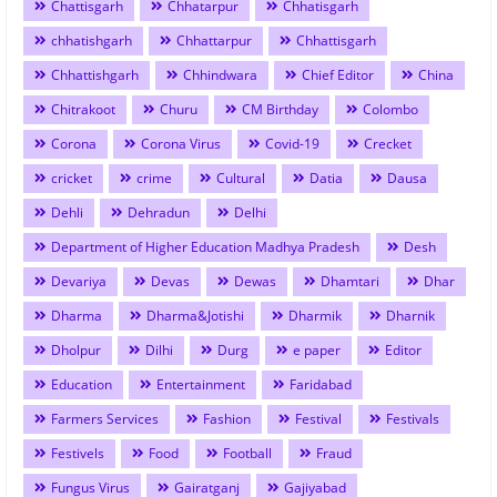
Chattisgarh
Chhatarpur
Chhatisgarh
chhatishgarh
Chhattarpur
Chhattisgarh
Chhattishgarh
Chhindwara
Chief Editor
China
Chitrakoot
Churu
CM Birthday
Colombo
Corona
Corona Virus
Covid-19
Crecket
cricket
crime
Cultural
Datia
Dausa
Dehli
Dehradun
Delhi
Department of Higher Education Madhya Pradesh
Desh
Devariya
Devas
Dewas
Dhamtari
Dhar
Dharma
Dharma&Jotishi
Dharmik
Dharnik
Dholpur
Dilhi
Durg
e paper
Editor
Education
Entertainment
Faridabad
Farmers Services
Fashion
Festival
Festivals
Festivels
Food
Football
Fraud
Fungus Virus
Gairatganj
Gajiyabad