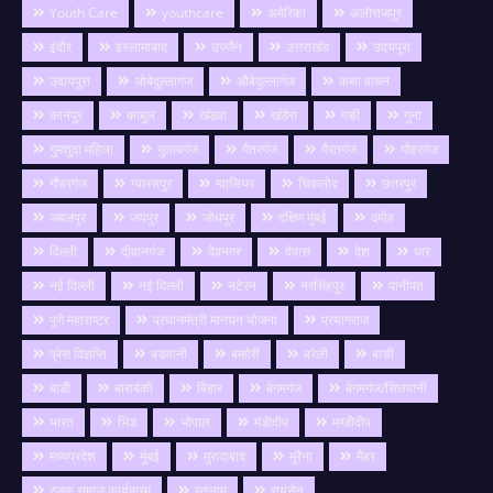
Youth Care
youthcare
अमेरिका
अलीराजपुर
इंदौर
इस्लामाबाद
उज्जैन
उत्तराखंड
उदयपुरा
उदायपुरा
ओबेदुल्लागंज
औबेदुल्लागंज
कथा वाचन
कानपुर
काबुल
खंडवा
खंडेरा
गङी
गुना
गुमशुदा महिला
गुलाबगंज
गैतरगंज
गैरतगंज
गोहरगंज
गौहरगंज
ग्यारसपुर
ग्वालियर
चिकलोद
छतरपुर
जबलपुर
जयपुर
जोधपुर
दक्षिण मुंबई
दमोह
दिल्ली
दीवानगंज
देवनगर
देवास
देश
धार
नई दिल्ली
नई दिल्ली
नटेरन
नरसिंहपुर
पानीपत
पुणे महाराष्ट्र
प्रधानमंत्री मानधन योजना
प्रयागराज
प्रेस विज्ञप्ति
बङवानी
बम्होरी
बरेली
बाङी
बाडी
बाराबंकी
बिहार
बेगमगंज
बेगमगंज/सिलवानी
भारत
भिंड
भोपाल
मंडीदीप
मण्डीदीप
मध्यप्रदेश
मुंबई
मुरादाबाद
मुरैना
मैहर
रजक समाज कार्यक्रम
रतलाम
रायसेन