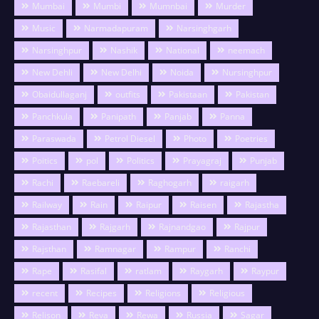
Mumbai
Mumbi
Mumnbai
Murder
Music
Narmadapuram
Narsinghgarh
Narsinghpur
Nashik
National
neemach
New Dehli
New Delhi
Noida
Nursinghpur
Obaidullaganj
outfits
Pakistaan
Pakistan
Panchkula
Panipath
Panjab
Panna
Paraswada
Petrol Diesel
Photo
Poetries
Poitics
pol
Politics
Prayagraj
Punjab
Rachi
Raebareli
Raghogarh
raigarh
Railway
Rain
Raipur
Raisen
Rajastha
Rajasthan
Rajgarh
Rajnandgao
Rajpur
Rajsthan
Ramnagar
Rampur
Ranchi
Rape
Rasifal
ratlam
Raygarh
Raypur
recent
Recipes
Religions
Religious
Relison
Reva
Rewa
Russia
Sagar