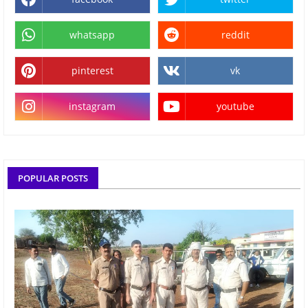
whatsapp
reddit
pinterest
vk
instagram
youtube
POPULAR POSTS