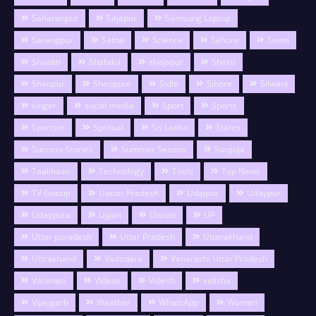
Saharanpur
Sajapur
Samsung Laptop
Sarangpur
Satna
Science
Sehore
Seoni
Shaakti
Shahdol
shajapur
Shakti
Sheopur
Sheopure
Sidhi
Sihore
Silwani
singer
social media
Sport
Sports
Sportsm
Spritual
Sri Lanka
States
Success Stories
Summer Season
Surguja
Taalibaan
Technology
Tools
Top News
TV Gossip
Uattar Pradesh
Udaipur
Udaypur
Udaypura
Ujjain
Unnao
UP
Uttar paradesh
Uttar Pradesh
Uttarakhand
Uttrakhand
Vadodara
Vanarashi Uttar Pradesh
Varanasi
Videos
Videsh
vidisha
Vijaygarh
Weather
WhatsApp
Women