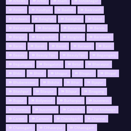
Articles
Artist
Asam
Ashoknagar
Assam
Ayodhya
Baalod
Badrinath
Badwani
Balaghat
Balalghat
Balod
Balrampur
Banaras
Banarasi
Banda
Bangal
Bangladesh
Banglore
Barabanki
Baran
Bareli
Barod
Barwani
Basti
Beauty
Beauty Tips
BeautyTips
Begamganj
Begumganj
Bengaluru
Betul
Bharatpur
Bhilai
Bhind
bhojpur
Bhojpuri
Bhopal
Bhubaneswar
Bidisha
Bihar
Bijapur
Bilashpur
Bilaspur
Bilspur
Binagang
Bojpur
Bollywood
Burhanpur
buseness
Business
bussiness
Calendor
car knolwdge
Career
Cartoon
Chandigarh
Channai
Chattisgarh
Chhatarpur
Chhatisgarh