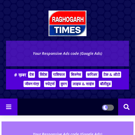
Your Responsive Ads code (Google Ads)
# ख़बर
देश
विदेश
राशिफल
बिजनेस
करिअर
टेक & ऑटो
जीवन मंत्र
स्पोर्ट्स
वुमन
लाइफ & साइंस
बॉलीवुड
Your Responsive Ads code (Google Ads)