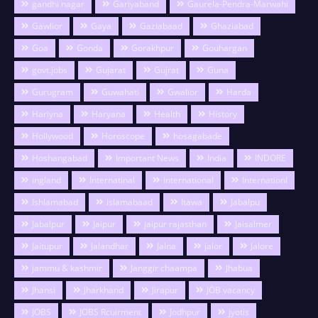
gandhi nagar
Gariyaband
Gaurela-Pendra-Marwahi
Gawlior
Gaya
Gaziabaad
Ghaziabad
Goa
Gonda
Gorakhpur
Gouhargan
govt.jobs
Gujarat
Gujrat
Guna
Gurugram
Guwahati
Gwalior
Harda
Hariyna
Haryana
Health
History
Hollywood
Horoscope
hosagabade
Hoshangabad
Important News
India
INDORE
ingland
Internatinal
international
Internationl
Ishlamabad
islamabaad
Itawa
Jabalpu
Jabalpur
Jaipur
jaipur rajasthan
Jaisalmer
Jaitupur
Jalandhar
Jalna
jalor
Jalore
jammu & kashmir
Janggir chaampa
Jhabua
Jhansi
Jharkhand
Jirapur
JOB vacancy
JOBS
JOBS Rcuirment
Jodhpur
jyotis