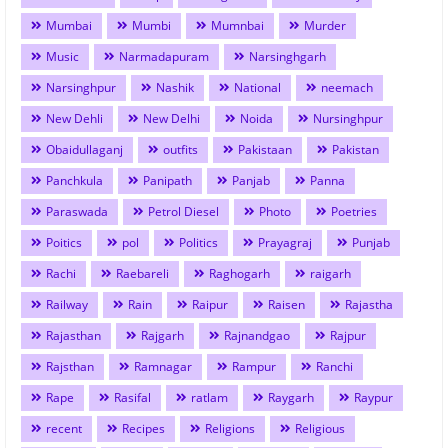
Mumbai
Mumbi
Mumnbai
Murder
Music
Narmadapuram
Narsinghgarh
Narsinghpur
Nashik
National
neemach
New Dehli
New Delhi
Noida
Nursinghpur
Obaidullaganj
outfits
Pakistaan
Pakistan
Panchkula
Panipath
Panjab
Panna
Paraswada
Petrol Diesel
Photo
Poetries
Poitics
pol
Politics
Prayagraj
Punjab
Rachi
Raebareli
Raghogarh
raigarh
Railway
Rain
Raipur
Raisen
Rajastha
Rajasthan
Rajgarh
Rajnandgao
Rajpur
Rajsthan
Ramnagar
Rampur
Ranchi
Rape
Rasifal
ratlam
Raygarh
Raypur
recent
Recipes
Religions
Religious