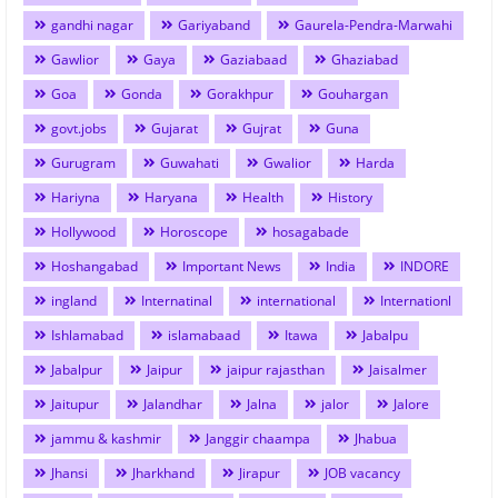
gandhi nagar
Gariyaband
Gaurela-Pendra-Marwahi
Gawlior
Gaya
Gaziabaad
Ghaziabad
Goa
Gonda
Gorakhpur
Gouhargan
govt.jobs
Gujarat
Gujrat
Guna
Gurugram
Guwahati
Gwalior
Harda
Hariyna
Haryana
Health
History
Hollywood
Horoscope
hosagabade
Hoshangabad
Important News
India
INDORE
ingland
Internatinal
international
Internationl
Ishlamabad
islamabaad
Itawa
Jabalpu
Jabalpur
Jaipur
jaipur rajasthan
Jaisalmer
Jaitupur
Jalandhar
Jalna
jalor
Jalore
jammu & kashmir
Janggir chaampa
Jhabua
Jhansi
Jharkhand
Jirapur
JOB vacancy