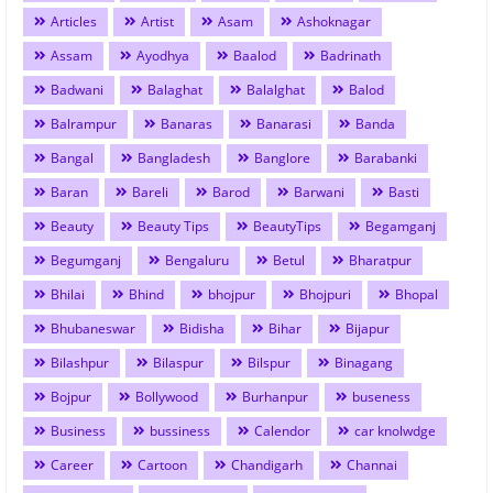
Articles
Artist
Asam
Ashoknagar
Assam
Ayodhya
Baalod
Badrinath
Badwani
Balaghat
Balalghat
Balod
Balrampur
Banaras
Banarasi
Banda
Bangal
Bangladesh
Banglore
Barabanki
Baran
Bareli
Barod
Barwani
Basti
Beauty
Beauty Tips
BeautyTips
Begamganj
Begumganj
Bengaluru
Betul
Bharatpur
Bhilai
Bhind
bhojpur
Bhojpuri
Bhopal
Bhubaneswar
Bidisha
Bihar
Bijapur
Bilashpur
Bilaspur
Bilspur
Binagang
Bojpur
Bollywood
Burhanpur
buseness
Business
bussiness
Calendor
car knolwdge
Career
Cartoon
Chandigarh
Channai