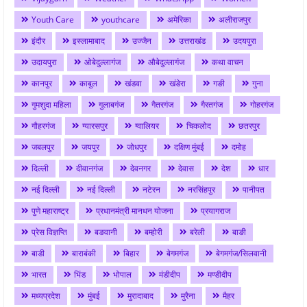
Youth Care
youthcare
अमेरिका
अलीराजपुर
इंदौर
इस्लामाबाद
उज्जैन
उत्तराखंड
उदयपुरा
उदायपुरा
ओबेदुल्लागंज
औबेदुल्लागंज
कथा वाचन
कानपुर
काबुल
खंडवा
खंडेरा
गङी
गुना
गुमशुदा महिला
गुलाबगंज
गैतरगंज
गैरतगंज
गोहरगंज
गौहरगंज
ग्यारसपुर
ग्वालियर
चिकलोद
छतरपुर
जबलपुर
जयपुर
जोधपुर
दक्षिण मुंबई
दमोह
दिल्ली
दीवानगंज
देवनगर
देवास
देश
धार
नई दिल्ली
नई दिल्ली
नटेरन
नरसिंहपुर
पानीपत
पुणे महाराष्ट्र
प्रधानमंत्री मानधन योजना
प्रयागराज
प्रेस विज्ञप्ति
बङवानी
बम्होरी
बरेली
बाङी
बाडी
बाराबंकी
बिहार
बेगमगंज
बेगमगंज/सिलवानी
भारत
भिंड
भोपाल
मंडीदीप
मण्डीदीप
मध्यप्रदेश
मुंबई
मुरादाबाद
मुरैना
मैहर