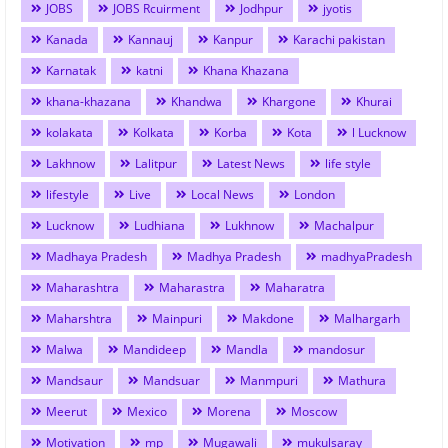
JOBS
JOBS Rcuirment
Jodhpur
jyotis
Kanada
Kannauj
Kanpur
Karachi pakistan
Karnatak
katni
Khana Khazana
khana-khazana
Khandwa
Khargone
Khurai
kolakata
Kolkata
Korba
Kota
l Lucknow
Lakhnow
Lalitpur
Latest News
life style
lifestyle
Live
Local News
London
Lucknow
Ludhiana
Lukhnow
Machalpur
Madhaya Pradesh
Madhya Pradesh
madhyaPradesh
Maharashtra
Maharastra
Maharatra
Maharshtra
Mainpuri
Makdone
Malhargarh
Malwa
Mandideep
Mandla
mandosur
Mandsaur
Mandsuar
Manmpuri
Mathura
Meerut
Mexico
Morena
Moscow
Motivation
mp
Mugawali
mukulsaray