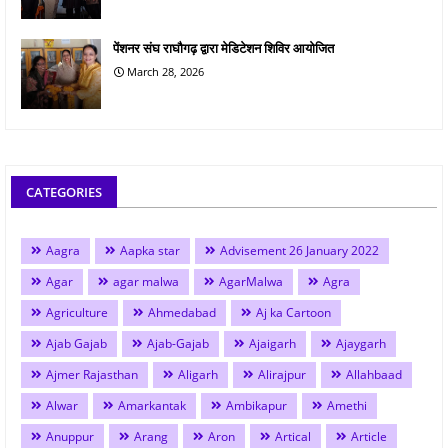
पेंशनर संघ राघौगढ़ द्वारा मेडिटेशन शिविर आयोजित
March 28, 2026
CATEGORIES
Aagra
Aapka star
Advisement 26 January 2022
Agar
agar malwa
AgarMalwa
Agra
Agriculture
Ahmedabad
Aj ka Cartoon
Ajab Gajab
Ajab-Gajab
Ajaigarh
Ajaygarh
Ajmer Rajasthan
Aligarh
Alirajpur
Allahbaad
Alwar
Amarkantak
Ambikapur
Amethi
Anuppur
Arang
Aron
Artical
Article