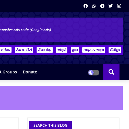
ponsive Ads code (Google Ads)
करिअर
टेक & ऑटो
जीवन मंत्र
स्पोर्ट्स
वुमन
लाइफ & साइंस
बॉलीवुड
 Groups
Donate
SEARCH THIS BLOG