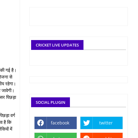
CRICKET LIVE UPDATES
ू की गई है।
 योजना से
सीय रहेगा।
की जावेगी।
िसर पिछड़ा
SOCIAL PLUGIN
िछड़ा वर्ग
ा है कि
facebook
twitter
ियों में