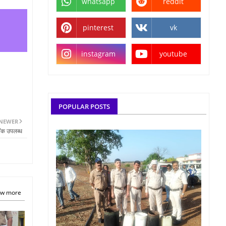
whatsapp
reddit
pinterest
vk
instagram
youtube
POPULAR POSTS
NEWER
्टॉक उपलब्ध
w more