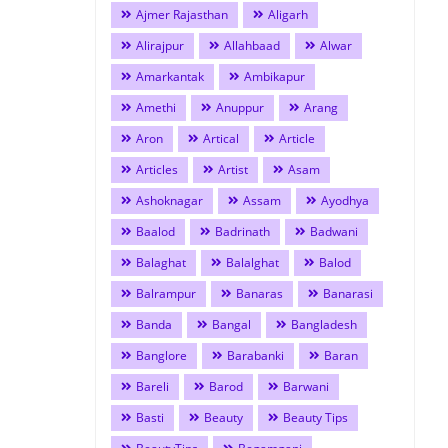
Ajmer Rajasthan
Aligarh
Alirajpur
Allahbaad
Alwar
Amarkantak
Ambikapur
Amethi
Anuppur
Arang
Aron
Artical
Article
Articles
Artist
Asam
Ashoknagar
Assam
Ayodhya
Baalod
Badrinath
Badwani
Balaghat
Balalghat
Balod
Balrampur
Banaras
Banarasi
Banda
Bangal
Bangladesh
Banglore
Barabanki
Baran
Bareli
Barod
Barwani
Basti
Beauty
Beauty Tips