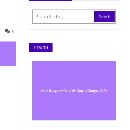
0
HEALTH
Your Responsive Ads Code (Google Ads)