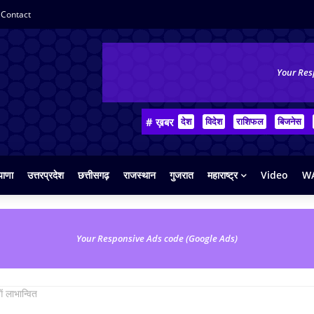
Contact
Your Res
# ख़बर
देश
विदेश
राशिफल
बिजनेस
याणा
उत्तरप्रदेश
छत्तीसगढ़
राजस्थान
गुजरात
महाराष्ट्र
Video
WA
Your Responsive Ads code (Google Ads)
ें लाभान्वित