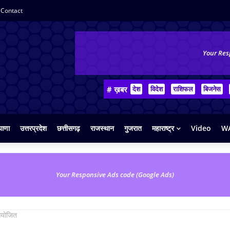
Contact
Your Res
# ख़बर
देश
विदेश
राशिफल
बिजनेस
याणा
उत्तरप्रदेश
छत्तीसगढ़
राजस्थान
गुजरात
महाराष्ट्र
Video
WA
Your Responsive Ads code (Google Ads)
 आयोजित