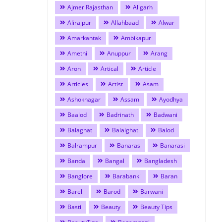
Ajmer Rajasthan
Aligarh
Alirajpur
Allahbaad
Alwar
Amarkantak
Ambikapur
Amethi
Anuppur
Arang
Aron
Artical
Article
Articles
Artist
Asam
Ashoknagar
Assam
Ayodhya
Baalod
Badrinath
Badwani
Balaghat
Balalghat
Balod
Balrampur
Banaras
Banarasi
Banda
Bangal
Bangladesh
Banglore
Barabanki
Baran
Bareli
Barod
Barwani
Basti
Beauty
Beauty Tips