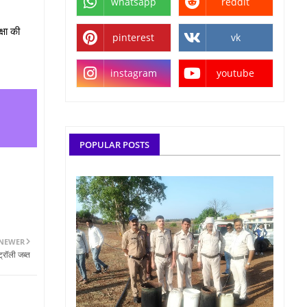
whatsapp
reddit
्षा की
pinterest
vk
instagram
youtube
POPULAR POSTS
NEWER
रॉली जब्‍त