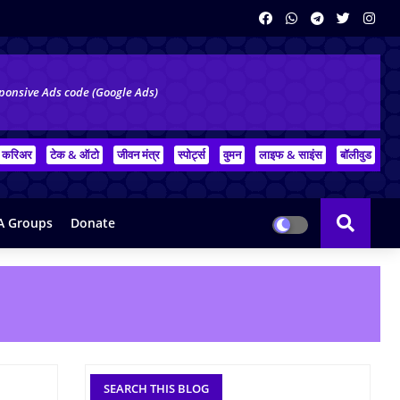
ponsive Ads code (Google Ads)
करिअर
टेक & ऑटो
जीवन मंत्र
स्पोर्ट्स
वुमन
लाइफ & साइंस
बॉलीवुड
 Groups
Donate
SEARCH THIS BLOG