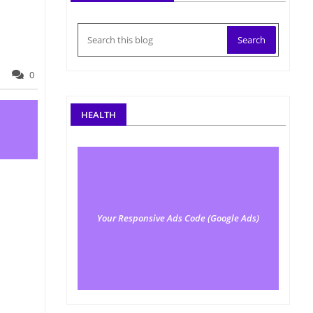
0
HEALTH
Your Responsive Ads Code (Google Ads)