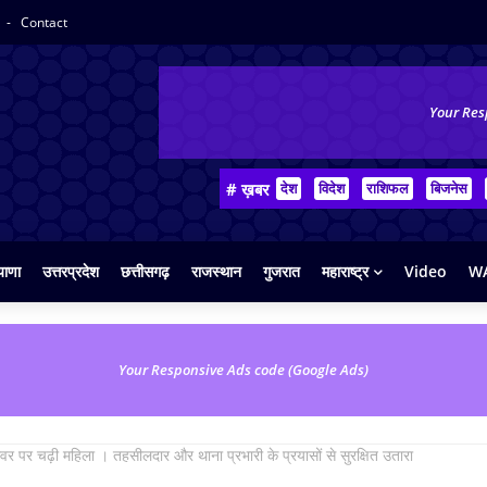
y
Contact
Your Res
# ख़बर
देश
विदेश
राशिफल
बिजनेस
याणा
उत्तरप्रदेश
छत्तीसगढ़
राजस्थान
गुजरात
महाराष्ट्र
Video
WA
Your Responsive Ads code (Google Ads)
ावर पर चढ़ी महिला । तहसीलदार और थाना प्रभारी के प्रयासों से सुरक्षित उतारा