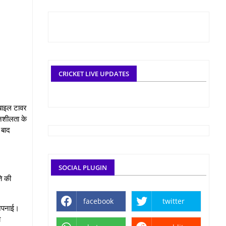
CRICKET LIVE UPDATES
ोबाइल टावर
दनशीलता के
 बाद
SOCIAL PLUGIN
ि की
facebook
twitter
 अपनाई।
ो