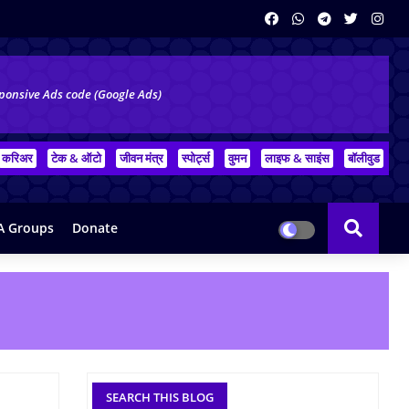
ponsive Ads code (Google Ads)
करिअर
टेक & ऑटो
जीवन मंत्र
स्पोर्ट्स
वुमन
लाइफ & साइंस
बॉलीवुड
 Groups
Donate
SEARCH THIS BLOG