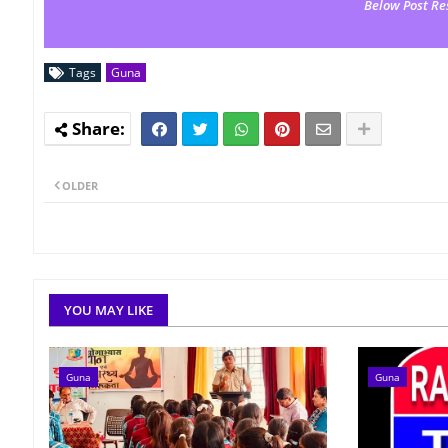
Below Post Re
Tags
Guna
OLDER
YOU MAY LIKE
Guna
Guna