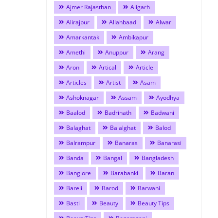
Ajmer Rajasthan
Aligarh
Alirajpur
Allahbaad
Alwar
Amarkantak
Ambikapur
Amethi
Anuppur
Arang
Aron
Artical
Article
Articles
Artist
Asam
Ashoknagar
Assam
Ayodhya
Baalod
Badrinath
Badwani
Balaghat
Balalghat
Balod
Balrampur
Banaras
Banarasi
Banda
Bangal
Bangladesh
Banglore
Barabanki
Baran
Bareli
Barod
Barwani
Basti
Beauty
Beauty Tips