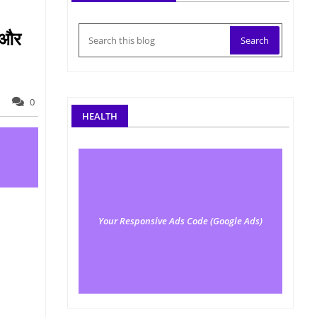
र और
0
HEALTH
Your Responsive Ads Code (Google Ads)