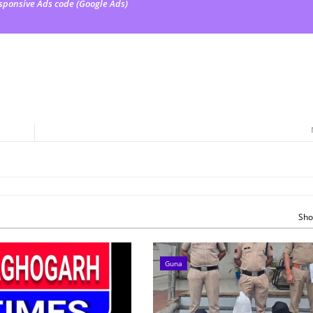
sponsive Ads code (Google Ads)
Sho
Guna