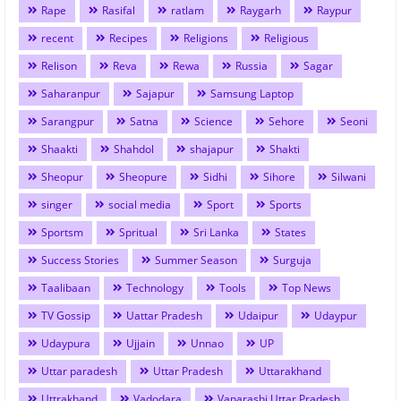
Rape
Rasifal
ratlam
Raygarh
Raypur
recent
Recipes
Religions
Religious
Relison
Reva
Rewa
Russia
Sagar
Saharanpur
Sajapur
Samsung Laptop
Sarangpur
Satna
Science
Sehore
Seoni
Shaakti
Shahdol
shajapur
Shakti
Sheopur
Sheopure
Sidhi
Sihore
Silwani
singer
social media
Sport
Sports
Sportsm
Spritual
Sri Lanka
States
Success Stories
Summer Season
Surguja
Taalibaan
Technology
Tools
Top News
TV Gossip
Uattar Pradesh
Udaipur
Udaypur
Udaypura
Ujjain
Unnao
UP
Uttar paradesh
Uttar Pradesh
Uttarakhand
Uttrakhand
Vadodara
Vanarashi Uttar Pradesh