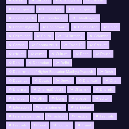
Career
Cartoon
Chandigarh
Channai
Chattisgarh
Chhatarpur
Chhatisgarh
chhatishgarh
Chhattarpur
Chhattisgarh
Chhattishgarh
Chhindwara
Chief Editor
China
Chitrakoot
Churu
CM Birthday
Colombo
Corona
Corona Virus
Covid-19
Crecket
cricket
crime
Cultural
Datia
Dausa
Dehli
Dehradun
Delhi
Department of Higher Education Madhya Pradesh
Desh
Devariya
Devas
Dewas
Dhamtari
Dhar
Dharma
Dharma&Jotishi
Dharmik
Dharnik
Dholpur
Dilhi
Durg
e paper
Editor
Education
Entertainment
Faridabad
Farmers Services
Fashion
Festival
Festivals
Festivels
Food
Football
Fraud