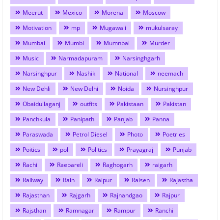
Meerut
Mexico
Morena
Moscow
Motivation
mp
Mugawali
mukulsaray
Mumbai
Mumbi
Mumnbai
Murder
Music
Narmadapuram
Narsinghgarh
Narsinghpur
Nashik
National
neemach
New Dehli
New Delhi
Noida
Nursinghpur
Obaidullaganj
outfits
Pakistaan
Pakistan
Panchkula
Panipath
Panjab
Panna
Paraswada
Petrol Diesel
Photo
Poetries
Poitics
pol
Politics
Prayagraj
Punjab
Rachi
Raebareli
Raghogarh
raigarh
Railway
Rain
Raipur
Raisen
Rajastha
Rajasthan
Rajgarh
Rajnandgao
Rajpur
Rajsthan
Ramnagar
Rampur
Ranchi