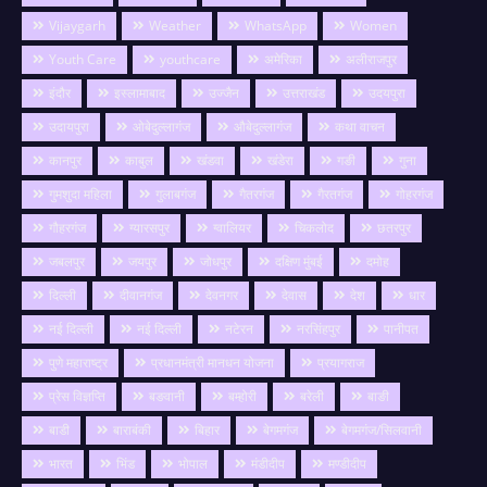
Vijaygarh
Weather
WhatsApp
Women
Youth Care
youthcare
अमेरिका
अलीराजपुर
इंदौर
इस्लामाबाद
उज्जैन
उत्तराखंड
उदयपुरा
उदायपुरा
ओबेदुल्लागंज
औबेदुल्लागंज
कथा वाचन
कानपुर
काबुल
खंडवा
खंडेरा
गङी
गुना
गुमशुदा महिला
गुलाबगंज
गैतरगंज
गैरतगंज
गोहरगंज
गौहरगंज
ग्यारसपुर
ग्वालियर
चिकलोद
छतरपुर
जबलपुर
जयपुर
जोधपुर
दक्षिण मुंबई
दमोह
दिल्ली
दीवानगंज
देवनगर
देवास
देश
धार
नई दिल्ली
नई दिल्ली
नटेरन
नरसिंहपुर
पानीपत
पुणे महाराष्ट्र
प्रधानमंत्री मानधन योजना
प्रयागराज
प्रेस विज्ञप्ति
बङवानी
बम्होरी
बरेली
बाङी
बाडी
बाराबंकी
बिहार
बेगमगंज
बेगमगंज/सिलवानी
भारत
भिंड
भोपाल
मंडीदीप
मण्डीदीप