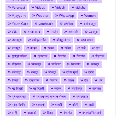
Varanasi
Videos
Videsh
vidisha
Vijaygarh
Weather
WhatsApp
Women
Youth Care
youthcare
अमेरिका
अलीराजपुर
इंदौर
इस्लामाबाद
उज्जैन
उत्तराखंड
उदयपुरा
उदायपुरा
ओबेदुल्लागंज
औबेदुल्लागंज
कथा वाचन
कानपुर
काबुल
खंडवा
खंडेरा
गङी
गुना
गुमशुदा महिला
गुलाबगंज
गैतरगंज
गैरतगंज
गोहरगंज
गौहरगंज
ग्यारसपुर
ग्वालियर
चिकलोद
छतरपुर
जबलपुर
जयपुर
जोधपुर
दक्षिण मुंबई
दमोह
दिल्ली
दीवानगंज
देवनगर
देवास
देश
धार
नई दिल्ली
नई दिल्ली
नटेरन
नरसिंहपुर
पानीपत
पुणे महाराष्ट्र
प्रधानमंत्री मानधन योजना
प्रयागराज
प्रेस विज्ञप्ति
बङवानी
बम्होरी
बरेली
बाङी
बाडी
बाराबंकी
बिहार
बेगमगंज
बेगमगंज/सिलवानी