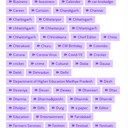
Business
bussiness
Calendor
car knolwdge
Career
Cartoon
Chandigarh
Channai
Chattisgarh
Chhatarpur
Chhatisgarh
chhatishgarh
Chhattarpur
Chhattisgarh
Chhattishgarh
Chhindwara
Chief Editor
China
Chitrakoot
Churu
CM Birthday
Colombo
Corona
Corona Virus
Covid-19
Crecket
cricket
crime
Cultural
Datia
Dausa
Dehli
Dehradun
Delhi
Department of Higher Education Madhya Pradesh
Desh
Devariya
Devas
Dewas
Dhamtari
Dhar
Dharma
Dharma&Jotishi
Dharmik
Dharnik
Dholpur
Dilhi
Durg
e paper
Editor
Education
Entertainment
Faridabad
Farmers Services
Fashion
Festival
Festivals