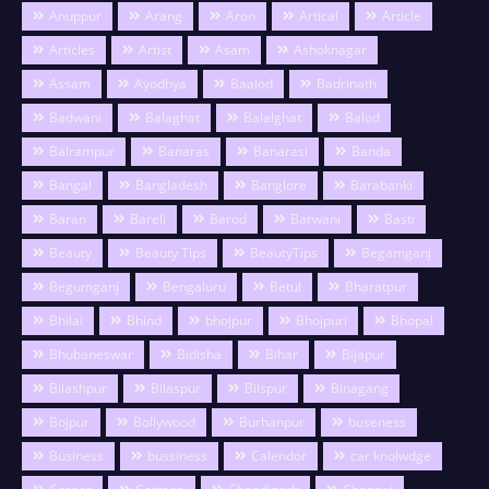
Anuppur
Arang
Aron
Artical
Article
Articles
Artist
Asam
Ashoknagar
Assam
Ayodhya
Baalod
Badrinath
Badwani
Balaghat
Balalghat
Balod
Balrampur
Banaras
Banarasi
Banda
Bangal
Bangladesh
Banglore
Barabanki
Baran
Bareli
Barod
Barwani
Basti
Beauty
Beauty Tips
BeautyTips
Begamganj
Begumganj
Bengaluru
Betul
Bharatpur
Bhilai
Bhind
bhojpur
Bhojpuri
Bhopal
Bhubaneswar
Bidisha
Bihar
Bijapur
Bilashpur
Bilaspur
Bilspur
Binagang
Bojpur
Bollywood
Burhanpur
buseness
Business
bussiness
Calendor
car knolwdge