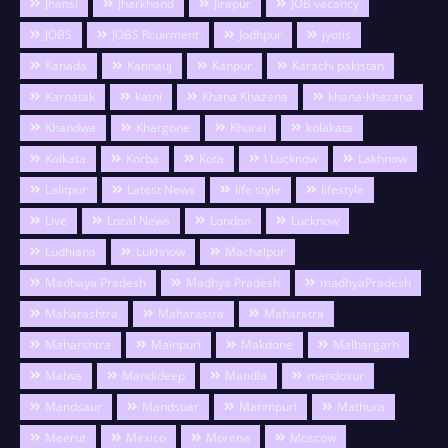
Jhansi
Jharkhand
Jirapur
JOB vacancy
JOBS
JOBS Rcuirment
Jodhpur
jyotis
Kanada
Kannauj
Kanpur
Karachi pakistan
Karnatak
katni
Khana Khazana
khana-khazana
Khandwa
Khargone
Khurai
kolakata
Kolkata
Korba
Kota
l Lucknow
Lakhnow
Lalitpur
Latest News
life style
lifestyle
Live
Local News
London
Lucknow
Ludhiana
Lukhnow
Machalpur
Madhaya Pradesh
Madhya Pradesh
madhyaPradesh
Maharashtra
Maharastra
Maharatra
Maharshtra
Mainpuri
Makdone
Malhargarh
Malwa
Mandideep
Mandla
mandosur
Mandsaur
Mandsuar
Manmpuri
Mathura
Meerut
Mexico
Morena
Moscow