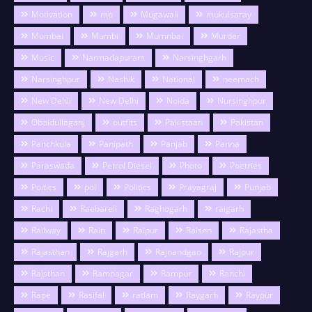
Motivation
mp
Mugawali
mukulsaray
Mumbai
Mumbi
Mumnbai
Murder
Music
Narmadapuram
Narsinghgarh
Narsinghpur
Nashik
National
neemach
New Dehli
New Delhi
Noida
Nursinghpur
Obaidullaganj
outfits
Pakistaan
Pakistan
Panchkula
Panipath
Panjab
Panna
Paraswada
Petrol Diesel
Photo
Poetries
Poitics
pol
Politics
Prayagraj
Punjab
Rachi
Raebareli
Raghogarh
raigarh
Railway
Rain
Raipur
Raisen
Rajastha
Rajasthan
Rajgarh
Rajnandgao
Rajpur
Rajsthan
Ramnagar
Rampur
Ranchi
Rape
Rasifal
ratlam
Raygarh
Raypur