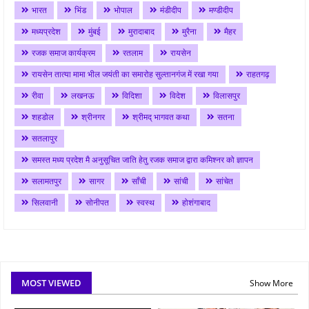
भारत
भिंड
भोपाल
मंडीदीप
मण्डीदीप
मध्यप्रदेश
मुंबई
मुरादाबाद
मुरैना
मैहर
रजक समाज कार्यक्रम
रतलाम
रायसेन
रायसेन तात्या मामा भील जयंती का समारोह सुल्तानगंज में रखा गया
राहतगढ़
रीवा
लखनऊ
विदिशा
विदेश
विलासपुर
शहडोल
श्रीनगर
श्रीमद् भागवत कथा
सतना
सतलापुर
समस्त मध्य प्रदेश मै अनुसूचित जाति हेतु रजक समाज द्वारा कमिश्नर को ज्ञापन
सलामतपुर
सागर
साँची
सांची
सांचेत
सिलवानी
सोनीपत
स्वस्थ
होशंगाबाद
MOST VIEWED
Show More