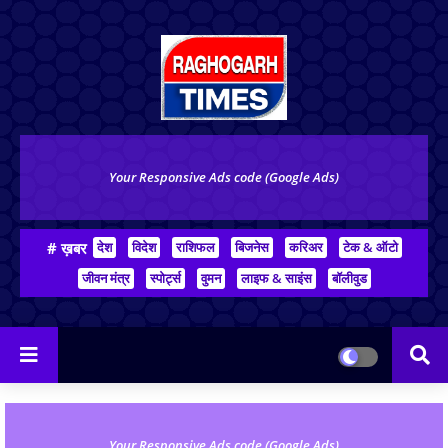
Your Responsive Ads code (Google Ads)
# ख़बर
देश
विदेश
राशिफल
बिजनेस
करिअर
टेक & ऑटो
जीवन मंत्र
स्पोर्ट्स
वुमन
लाइफ & साइंस
बॉलीवुड
Your Responsive Ads code (Google Ads)