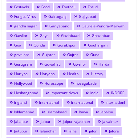
Festivels
Food
Football
Fraud
Fungus Virus
Gairatganj
Gajiyabad
gandhi nagar
Gariyaband
Gaurela-Pendra-Marwahi
Gawlior
Gaya
Gaziabaad
Ghaziabad
Goa
Gonda
Gorakhpur
Gouhargan
govt.jobs
Gujarat
Gujrat
Guna
Gurugram
Guwahati
Gwalior
Harda
Hariyna
Haryana
Health
History
Hollywood
Horoscope
hosagabade
Hoshangabad
Important News
India
INDORE
ingland
Internatinal
international
Internationl
Ishlamabad
islamabaad
Itawa
Jabalpu
Jabalpur
Jaipur
jaipur rajasthan
Jaisalmer
Jaitupur
Jalandhar
Jalna
jalor
Jalore