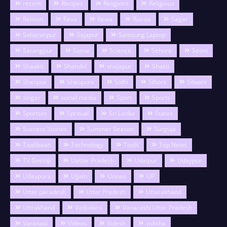
recent
Recipes
Religions
Religious
Relison
Reva
Rewa
Russia
Sagar
Saharanpur
Sajapur
Samsung Laptop
Sarangpur
Satna
Science
Sehore
Seoni
Shaakti
Shahdol
shajapur
Shakti
Sheopur
Sheopure
Sidhi
Sihore
Silwani
singer
social media
Sport
Sports
Sportsm
Spritual
Sri Lanka
States
Success Stories
Summer Season
Surguja
Taalibaan
Technology
Tools
Top News
TV Gossip
Uattar Pradesh
Udaipur
Udaypur
Udaypura
Ujjain
Unnao
UP
Uttar paradesh
Uttar Pradesh
Uttarakhand
Uttrakhand
Vadodara
Vanarashi Uttar Pradesh
Varanasi
Videos
Videsh
vidisha