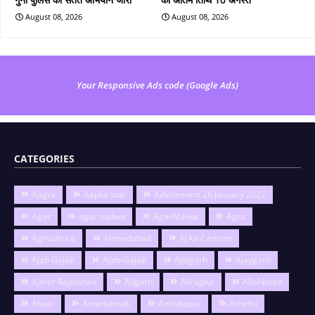
August 08, 2026
August 08, 2026
Your Responsive Ads code (Google Ads)
CATEGORIES
Aagra
Aapka star
Advisement 26 January 2022
Agar
agar malwa
AgarMalwa
Agra
Agriculture
Ahmedabad
Aj ka Cartoon
Ajab Gajab
Ajab-Gajab
Ajaigarh
Ajaygarh
Ajmer Rajasthan
Aligarh
Alirajpur
Allahbaad
Alwar
Amarkantak
Ambikapur
Amethi