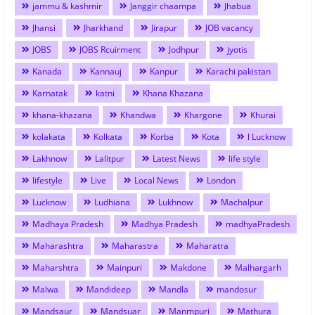
jammu & kashmir
Janggir chaampa
Jhabua
Jhansi
Jharkhand
Jirapur
JOB vacancy
JOBS
JOBS Rcuirment
Jodhpur
jyotis
Kanada
Kannauj
Kanpur
Karachi pakistan
Karnatak
katni
Khana Khazana
khana-khazana
Khandwa
Khargone
Khurai
kolakata
Kolkata
Korba
Kota
l Lucknow
Lakhnow
Lalitpur
Latest News
life style
lifestyle
Live
Local News
London
Lucknow
Ludhiana
Lukhnow
Machalpur
Madhaya Pradesh
Madhya Pradesh
madhyaPradesh
Maharashtra
Maharastra
Maharatra
Maharshtra
Mainpuri
Makdone
Malhargarh
Malwa
Mandideep
Mandla
mandosur
Mandsaur
Mandsuar
Manmpuri
Mathura