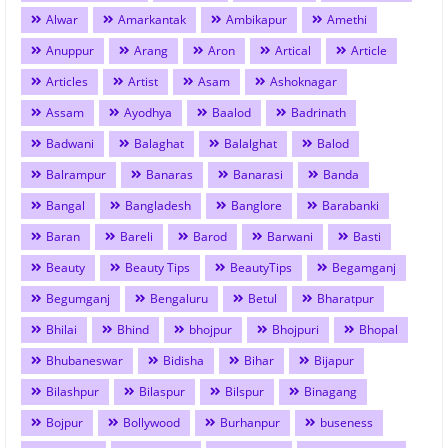
Alwar
Amarkantak
Ambikapur
Amethi
Anuppur
Arang
Aron
Artical
Article
Articles
Artist
Asam
Ashoknagar
Assam
Ayodhya
Baalod
Badrinath
Badwani
Balaghat
Balalghat
Balod
Balrampur
Banaras
Banarasi
Banda
Bangal
Bangladesh
Banglore
Barabanki
Baran
Bareli
Barod
Barwani
Basti
Beauty
Beauty Tips
BeautyTips
Begamganj
Begumganj
Bengaluru
Betul
Bharatpur
Bhilai
Bhind
bhojpur
Bhojpuri
Bhopal
Bhubaneswar
Bidisha
Bihar
Bijapur
Bilashpur
Bilaspur
Bilspur
Binagang
Bojpur
Bollywood
Burhanpur
buseness