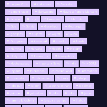
Fungus Virus
Gairatganj
Gajiyabad
gandhi nagar
Gariyaband
Gaurela-Pendra-Marwahi
Gawlior
Gaya
Gaziabaad
Ghaziabad
Goa
Gonda
Gorakhpur
Gouhargan
govt.jobs
Gujarat
Gujrat
Guna
Gurugram
Guwahati
Gwalior
Harda
Hariyna
Haryana
Health
History
Hollywood
Horoscope
hosagabade
Hoshangabad
Important News
India
INDORE
ingland
Internatinal
international
Internationl
Ishlamabad
islamabaad
Itawa
Jabalpu
Jabalpur
Jaipur
jaipur rajasthan
Jaisalmer
Jaitupur
Jalandhar
Jalna
jalor
Jalore
jammu & kashmir
Janggir chaampa
Jhabua