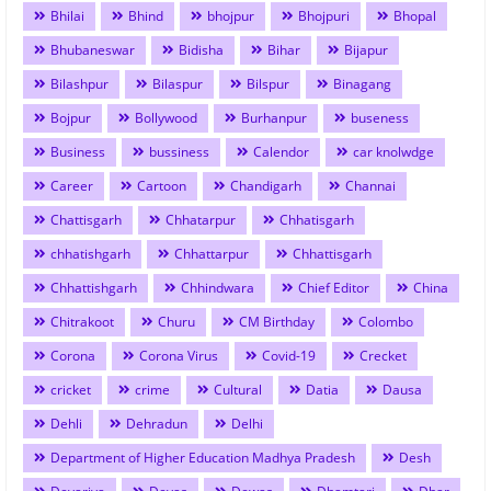
Bhilai
Bhind
bhojpur
Bhojpuri
Bhopal
Bhubaneswar
Bidisha
Bihar
Bijapur
Bilashpur
Bilaspur
Bilspur
Binagang
Bojpur
Bollywood
Burhanpur
buseness
Business
bussiness
Calendor
car knolwdge
Career
Cartoon
Chandigarh
Channai
Chattisgarh
Chhatarpur
Chhatisgarh
chhatishgarh
Chhattarpur
Chhattisgarh
Chhattishgarh
Chhindwara
Chief Editor
China
Chitrakoot
Churu
CM Birthday
Colombo
Corona
Corona Virus
Covid-19
Crecket
cricket
crime
Cultural
Datia
Dausa
Dehli
Dehradun
Delhi
Department of Higher Education Madhya Pradesh
Desh