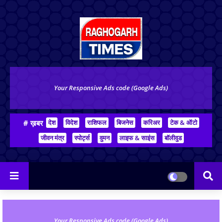
Your Responsive Ads code (Google Ads)
# ख़बर
देश
विदेश
राशिफल
बिजनेस
करिअर
टेक & ऑटो
जीवन मंत्र
स्पोर्ट्स
वुमन
लाइफ & साइंस
बॉलीवुड
Your Responsive Ads code (Google Ads)