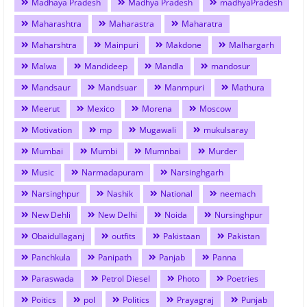
Madhaya Pradesh
Madhya Pradesh
madhyaPradesh
Maharashtra
Maharastra
Maharatra
Maharshtra
Mainpuri
Makdone
Malhargarh
Malwa
Mandideep
Mandla
mandosur
Mandsaur
Mandsuar
Manmpuri
Mathura
Meerut
Mexico
Morena
Moscow
Motivation
mp
Mugawali
mukulsaray
Mumbai
Mumbi
Mumnbai
Murder
Music
Narmadapuram
Narsinghgarh
Narsinghpur
Nashik
National
neemach
New Dehli
New Delhi
Noida
Nursinghpur
Obaidullaganj
outfits
Pakistaan
Pakistan
Panchkula
Panipath
Panjab
Panna
Paraswada
Petrol Diesel
Photo
Poetries
Poitics
pol
Politics
Prayagraj
Punjab