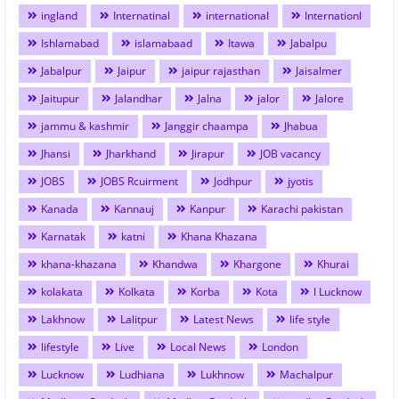
ingland
Internatinal
international
Internationl
Ishlamabad
islamabaad
Itawa
Jabalpu
Jabalpur
Jaipur
jaipur rajasthan
Jaisalmer
Jaitupur
Jalandhar
Jalna
jalor
Jalore
jammu & kashmir
Janggir chaampa
Jhabua
Jhansi
Jharkhand
Jirapur
JOB vacancy
JOBS
JOBS Rcuirment
Jodhpur
jyotis
Kanada
Kannauj
Kanpur
Karachi pakistan
Karnatak
katni
Khana Khazana
khana-khazana
Khandwa
Khargone
Khurai
kolakata
Kolkata
Korba
Kota
l Lucknow
Lakhnow
Lalitpur
Latest News
life style
lifestyle
Live
Local News
London
Lucknow
Ludhiana
Lukhnow
Machalpur