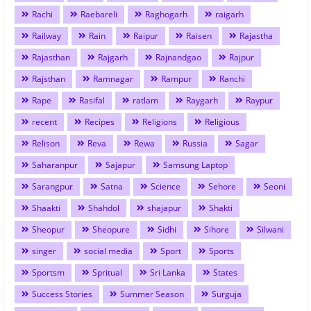
Rachi
Raebareli
Raghogarh
raigarh
Railway
Rain
Raipur
Raisen
Rajastha
Rajasthan
Rajgarh
Rajnandgao
Rajpur
Rajsthan
Ramnagar
Rampur
Ranchi
Rape
Rasifal
ratlam
Raygarh
Raypur
recent
Recipes
Religions
Religious
Relison
Reva
Rewa
Russia
Sagar
Saharanpur
Sajapur
Samsung Laptop
Sarangpur
Satna
Science
Sehore
Seoni
Shaakti
Shahdol
shajapur
Shakti
Sheopur
Sheopure
Sidhi
Sihore
Silwani
singer
social media
Sport
Sports
Sportsm
Spritual
Sri Lanka
States
Success Stories
Summer Season
Surguja