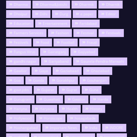
Dharma
Dharma&Jotishi
Dharmik
Dharnik
Dholpur
Dilhi
Durg
e paper
Editor
Education
Entertainment
Faridabad
Farmers Services
Fashion
Festival
Festivals
Festivels
Food
Football
Fraud
Fungus Virus
Gairatganj
Gajiyabad
gandhi nagar
Gariyaband
Gaurela-Pendra-Marwahi
Gawlior
Gaya
Gaziabaad
Ghaziabad
Goa
Gonda
Gorakhpur
Gouhargan
govt.jobs
Gujarat
Gujrat
Guna
Gurugram
Guwahati
Gwalior
Harda
Hariyna
Haryana
Health
History
Hollywood
Horoscope
hosagabade
Hoshangabad
Important News
India
INDORE