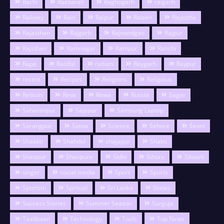
Rachi
Raebareli
Raghogarh
raigarh
Railway
Rain
Raipur
Raisen
Rajastha
Rajasthan
Rajgarh
Rajnandgao
Rajpur
Rajsthan
Ramnagar
Rampur
Ranchi
Rape
Rasifal
ratlam
Raygarh
Raypur
recent
Recipes
Religions
Religious
Relison
Reva
Rewa
Russia
Sagar
Saharanpur
Sajapur
Samsung Laptop
Sarangpur
Satna
Science
Sehore
Seoni
Shaakti
Shahdol
shajapur
Shakti
Sheopur
Sheopure
Sidhi
Sihore
Silwani
singer
social media
Sport
Sports
Sportsm
Spritual
Sri Lanka
States
Success Stories
Summer Season
Surguja
Taalibaan
Technology
Tools
Top News