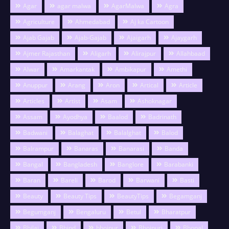
Agar
agar malwa
AgarMalwa
Agra
Agriculture
Ahmedabad
Aj ka Cartoon
Ajab Gajab
Ajab-Gajab
Ajaigarh
Ajaygarh
Ajmer Rajasthan
Aligarh
Alirajpur
Allahbaad
Alwar
Amarkantak
Ambikapur
Amethi
Anuppur
Arang
Aron
Artical
Article
Articles
Artist
Asam
Ashoknagar
Assam
Ayodhya
Baalod
Badrinath
Badwani
Balaghat
Balalghat
Balod
Balrampur
Banaras
Banarasi
Banda
Bangal
Bangladesh
Banglore
Barabanki
Baran
Bareli
Barod
Barwani
Basti
Beauty
Beauty Tips
BeautyTips
Begamganj
Begumganj
Bengaluru
Betul
Bharatpur
Bhilai
Bhind
bhojpur
Bhojpuri
Bhopal