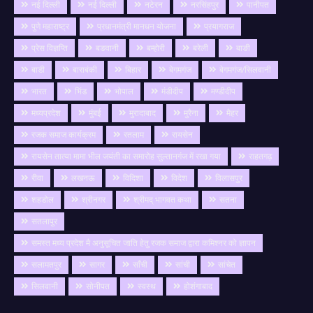
नई दिल्ली
नई दिल्ली
नटेरन
नरसिंहपुर
पानीपत
पुणे महाराष्ट्र
प्रधानमंत्री मानधन योजना
प्रयागराज
प्रेस विज्ञप्ति
बङवानी
बम्होरी
बरेली
बाङी
बाडी
बाराबंकी
बिहार
बेगमगंज
बेगमगंज/सिलवानी
भारत
भिंड
भोपाल
मंडीदीप
मण्डीदीप
मध्यप्रदेश
मुंबई
मुरादाबाद
मुरैना
मैहर
रजक समाज कार्यक्रम
रतलाम
रायसेन
रायसेन तात्या मामा भील जयंती का समारोह सुल्तानगंज में रखा गया
राहतगढ़
रीवा
लखनऊ
विदिशा
विदेश
विलासपुर
शहडोल
श्रीनगर
श्रीमद् भागवत कथा
सतना
सतलापुर
समस्त मध्य प्रदेश मै अनुसूचित जाति हेतु रजक समाज द्वारा कमिश्नर को ज्ञापन
सलामतपुर
सागर
साँची
सांची
सांचेत
सिलवानी
सोनीपत
स्वस्थ
होशंगाबाद