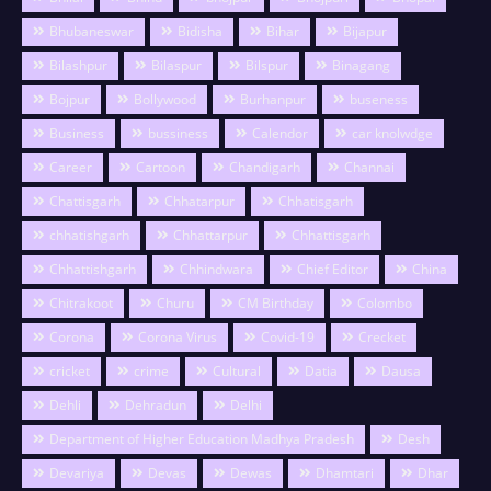
Bhubaneswar
Bidisha
Bihar
Bijapur
Bilashpur
Bilaspur
Bilspur
Binagang
Bojpur
Bollywood
Burhanpur
buseness
Business
bussiness
Calendor
car knolwdge
Career
Cartoon
Chandigarh
Channai
Chattisgarh
Chhatarpur
Chhatisgarh
chhatishgarh
Chhattarpur
Chhattisgarh
Chhattishgarh
Chhindwara
Chief Editor
China
Chitrakoot
Churu
CM Birthday
Colombo
Corona
Corona Virus
Covid-19
Crecket
cricket
crime
Cultural
Datia
Dausa
Dehli
Dehradun
Delhi
Department of Higher Education Madhya Pradesh
Desh
Devariya
Devas
Dewas
Dhamtari
Dhar