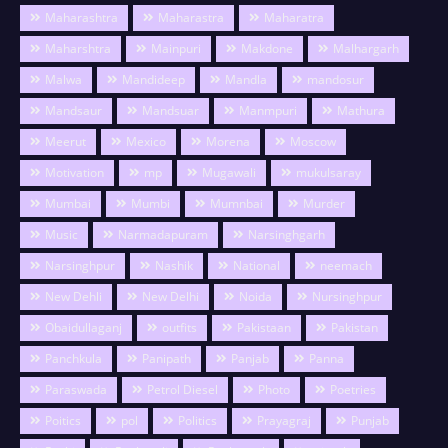
Maharashtra
Maharastra
Maharatra
Maharshtra
Mainpuri
Makdone
Malhargarh
Malwa
Mandideep
Mandla
mandosur
Mandsaur
Mandsuar
Manmpuri
Mathura
Meerut
Mexico
Morena
Moscow
Motivation
mp
Mugawali
mukulsaray
Mumbai
Mumbi
Mumnbai
Murder
Music
Narmadapuram
Narsinghgarh
Narsinghpur
Nashik
National
neemach
New Dehli
New Delhi
Noida
Nursinghpur
Obaidullaganj
outfits
Pakistaan
Pakistan
Panchkula
Panipath
Panjab
Panna
Paraswada
Petrol Diesel
Photo
Poetries
Poitics
pol
Politics
Prayagraj
Punjab