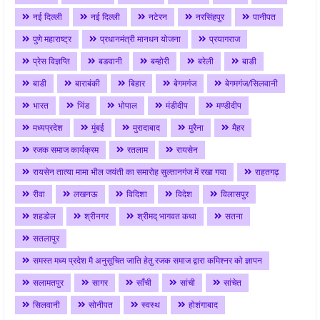
नई दिल्ली
नई दिल्ली
नटेरन
नरसिंहपुर
पानीपत
पुणे महाराष्ट्र
प्रधानमंत्री मानधन योजना
प्रयागराज
प्रेस विज्ञप्ति
बङवानी
बम्होरी
बरेली
बाङी
बाडी
बाराबंकी
बिहार
बेगमगंज
बेगमगंज/सिलवानी
भारत
भिंड
भोपाल
मंडीदीप
मण्डीदीप
मध्यप्रदेश
मुंबई
मुरादाबाद
मुरैना
मैहर
रजक समाज कार्यक्रम
रतलाम
रायसेन
रायसेन तात्या मामा भील जयंती का समारोह सुल्तानगंज में रखा गया
राहतगढ़
रीवा
लखनऊ
विदिशा
विदेश
विलासपुर
शहडोल
श्रीनगर
श्रीमद् भागवत कथा
सतना
सतलापुर
समस्त मध्य प्रदेश मै अनुसूचित जाति हेतु रजक समाज द्वारा कमिश्नर को ज्ञापन
सलामतपुर
सागर
साँची
सांची
सांचेत
सिलवानी
सोनीपत
स्वस्थ
होशंगाबाद