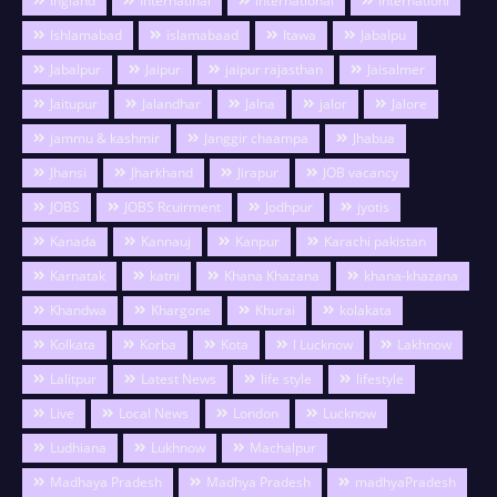
ingland
Internatinal
international
Internationl
Ishlamabad
islamabaad
Itawa
Jabalpu
Jabalpur
Jaipur
jaipur rajasthan
Jaisalmer
Jaitupur
Jalandhar
Jalna
jalor
Jalore
jammu & kashmir
Janggir chaampa
Jhabua
Jhansi
Jharkhand
Jirapur
JOB vacancy
JOBS
JOBS Rcuirment
Jodhpur
jyotis
Kanada
Kannauj
Kanpur
Karachi pakistan
Karnatak
katni
Khana Khazana
khana-khazana
Khandwa
Khargone
Khurai
kolakata
Kolkata
Korba
Kota
l Lucknow
Lakhnow
Lalitpur
Latest News
life style
lifestyle
Live
Local News
London
Lucknow
Ludhiana
Lukhnow
Machalpur
Madhaya Pradesh
Madhya Pradesh
madhyaPradesh