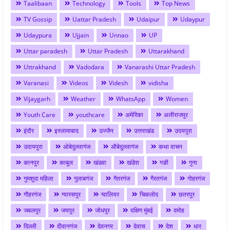
Taalibaan
Technology
Tools
Top News
TV Gossip
Uattar Pradesh
Udaipur
Udaypur
Udaypura
Ujjain
Unnao
UP
Uttar paradesh
Uttar Pradesh
Uttarakhand
Uttrakhand
Vadodara
Vanarashi Uttar Pradesh
Varanasi
Videos
Videsh
vidisha
Vijaygarh
Weather
WhatsApp
Women
Youth Care
youthcare
अमेरिका
अलीराजपुर
इंदौर
इस्लामाबाद
उज्जैन
उत्तराखंड
उदयपुरा
उदायपुरा
ओबेदुल्लागंज
औबेदुल्लागंज
कथा वाचन
कानपुर
काबुल
खंडवा
खंडेरा
गङी
गुना
गुमशुदा महिला
गुलाबगंज
गैतरगंज
गैरतगंज
गोहरगंज
गौहरगंज
ग्यारसपुर
ग्वालियर
चिकलोद
छतरपुर
जबलपुर
जयपुर
जोधपुर
दक्षिण मुंबई
दमोह
दिल्ली
दीवानगंज
देवनगर
देवास
देश
धार