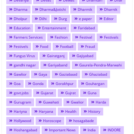
Devariya
Devas
Dewas
Dhamtari
Dhar
Dharma
Dharma&Jotishi
Dharmik
Dharnik
Dholpur
Dilhi
Durg
e paper
Editor
Education
Entertainment
Faridabad
Farmers Services
Fashion
Festival
Festivals
Festivels
Food
Football
Fraud
Fungus Virus
Gairatganj
Gajiyabad
gandhi nagar
Gariyaband
Gaurela-Pendra-Marwahi
Gawlior
Gaya
Gaziabaad
Ghaziabad
Goa
Gonda
Gorakhpur
Gouhargan
govt.jobs
Gujarat
Gujrat
Guna
Gurugram
Guwahati
Gwalior
Harda
Hariyna
Haryana
Health
History
Hollywood
Horoscope
hosagabade
Hoshangabad
Important News
India
INDORE