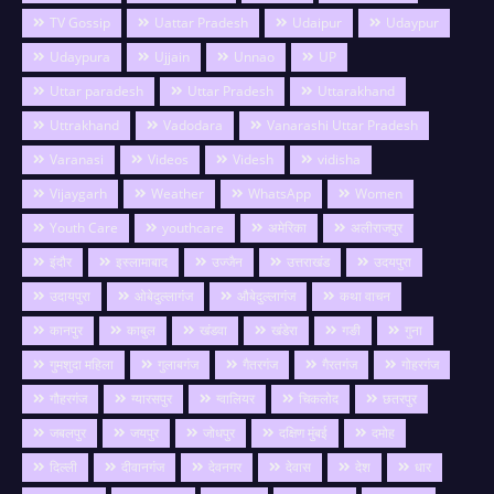
TV Gossip
Uattar Pradesh
Udaipur
Udaypur
Udaypura
Ujjain
Unnao
UP
Uttar paradesh
Uttar Pradesh
Uttarakhand
Uttrakhand
Vadodara
Vanarashi Uttar Pradesh
Varanasi
Videos
Videsh
vidisha
Vijaygarh
Weather
WhatsApp
Women
Youth Care
youthcare
अमेरिका
अलीराजपुर
इंदौर
इस्लामाबाद
उज्जैन
उत्तराखंड
उदयपुरा
उदायपुरा
ओबेदुल्लागंज
औबेदुल्लागंज
कथा वाचन
कानपुर
काबुल
खंडवा
खंडेरा
गङी
गुना
गुमशुदा महिला
गुलाबगंज
गैतरगंज
गैरतगंज
गोहरगंज
गौहरगंज
ग्यारसपुर
ग्वालियर
चिकलोद
छतरपुर
जबलपुर
जयपुर
जोधपुर
दक्षिण मुंबई
दमोह
दिल्ली
दीवानगंज
देवनगर
देवास
देश
धार