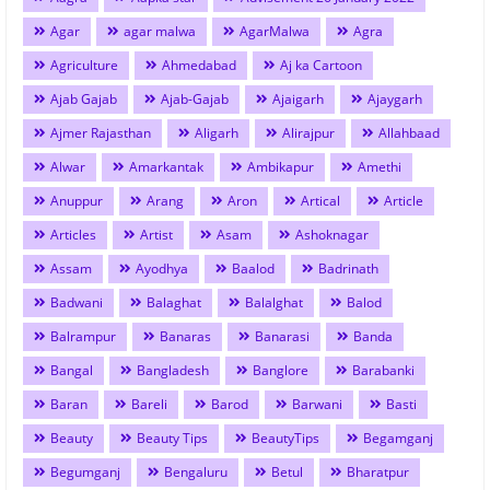
Agar
agar malwa
AgarMalwa
Agra
Agriculture
Ahmedabad
Aj ka Cartoon
Ajab Gajab
Ajab-Gajab
Ajaigarh
Ajaygarh
Ajmer Rajasthan
Aligarh
Alirajpur
Allahbaad
Alwar
Amarkantak
Ambikapur
Amethi
Anuppur
Arang
Aron
Artical
Article
Articles
Artist
Asam
Ashoknagar
Assam
Ayodhya
Baalod
Badrinath
Badwani
Balaghat
Balalghat
Balod
Balrampur
Banaras
Banarasi
Banda
Bangal
Bangladesh
Banglore
Barabanki
Baran
Bareli
Barod
Barwani
Basti
Beauty
Beauty Tips
BeautyTips
Begamganj
Begumganj
Bengaluru
Betul
Bharatpur