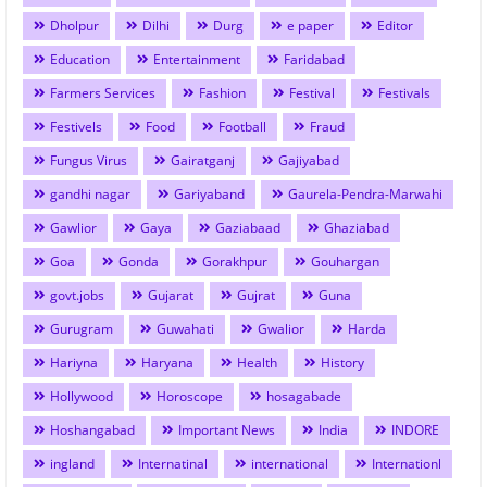
Dholpur
Dilhi
Durg
e paper
Editor
Education
Entertainment
Faridabad
Farmers Services
Fashion
Festival
Festivals
Festivels
Food
Football
Fraud
Fungus Virus
Gairatganj
Gajiyabad
gandhi nagar
Gariyaband
Gaurela-Pendra-Marwahi
Gawlior
Gaya
Gaziabaad
Ghaziabad
Goa
Gonda
Gorakhpur
Gouhargan
govt.jobs
Gujarat
Gujrat
Guna
Gurugram
Guwahati
Gwalior
Harda
Hariyna
Haryana
Health
History
Hollywood
Horoscope
hosagabade
Hoshangabad
Important News
India
INDORE
ingland
Internatinal
international
Internationl