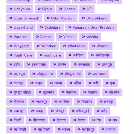
Udaypura
Ujjain
Unnao
UP
Uttar paradesh
Uttar Pradesh
Uttarakhand
Uttrakhand
Vadodara
Vanarashi Uttar Pradesh
Varanasi
Videos
Videsh
vidisha
Vijaygarh
Weather
WhatsApp
Women
Youth Care
youthcare
अमेरिका
अलीराजपुर
इंदौर
इस्लामाबाद
उज्जैन
उत्तराखंड
उदयपुरा
उदायपुरा
ओबेदुल्लागंज
औबेदुल्लागंज
कथा वाचन
कानपुर
काबुल
खंडवा
खंडेरा
गङी
गुना
गुमशुदा महिला
गुलाबगंज
गैतरगंज
गैरतगंज
गोहरगंज
गौहरगंज
ग्यारसपुर
ग्वालियर
चिकलोद
छतरपुर
जबलपुर
जयपुर
जोधपुर
दक्षिण मुंबई
दमोह
दिल्ली
दीवानगंज
देवनगर
देवास
देश
धार
नई दिल्ली
नई दिल्ली
नटेरन
नरसिंहपुर
पानीपत