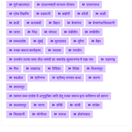
पुणे महाराष्ट्र
प्रधानमंत्री मानधन योजना
प्रयागराज
प्रेस विज्ञप्ति
बङवानी
बम्होरी
बरेली
बाङी
बाडी
बाराबंकी
बिहार
बेगमगंज
बेगमगंज/सिलवानी
भारत
भिंड
भोपाल
मंडीदीप
मण्डीदीप
मध्यप्रदेश
मुंबई
मुरादाबाद
मुरैना
मैहर
रजक समाज कार्यक्रम
रतलाम
रायसेन
रायसेन तात्या मामा भील जयंती का समारोह सुल्तानगंज में रखा गया
राहतगढ़
रीवा
लखनऊ
विदिशा
विदेश
विलासपुर
शहडोल
श्रीनगर
श्रीमद् भागवत कथा
सतना
सतलापुर
समस्त मध्य प्रदेश मै अनुसूचित जाति हेतु रजक समाज द्वारा कमिश्नर को ज्ञापन
सलामतपुर
सागर
साँची
सांची
सांचेत
सिलवानी
सोनीपत
स्वस्थ
होशंगाबाद