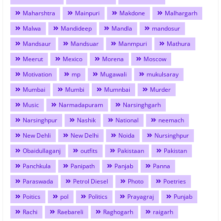
Maharshtra
Mainpuri
Makdone
Malhargarh
Malwa
Mandideep
Mandla
mandosur
Mandsaur
Mandsuar
Manmpuri
Mathura
Meerut
Mexico
Morena
Moscow
Motivation
mp
Mugawali
mukulsaray
Mumbai
Mumbi
Mumnbai
Murder
Music
Narmadapuram
Narsinghgarh
Narsinghpur
Nashik
National
neemach
New Dehli
New Delhi
Noida
Nursinghpur
Obaidullaganj
outfits
Pakistaan
Pakistan
Panchkula
Panipath
Panjab
Panna
Paraswada
Petrol Diesel
Photo
Poetries
Poitics
pol
Politics
Prayagraj
Punjab
Rachi
Raebareli
Raghogarh
raigarh