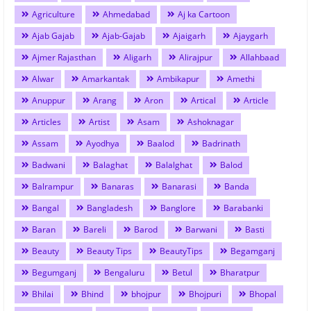
Agriculture
Ahmedabad
Aj ka Cartoon
Ajab Gajab
Ajab-Gajab
Ajaigarh
Ajaygarh
Ajmer Rajasthan
Aligarh
Alirajpur
Allahbaad
Alwar
Amarkantak
Ambikapur
Amethi
Anuppur
Arang
Aron
Artical
Article
Articles
Artist
Asam
Ashoknagar
Assam
Ayodhya
Baalod
Badrinath
Badwani
Balaghat
Balalghat
Balod
Balrampur
Banaras
Banarasi
Banda
Bangal
Bangladesh
Banglore
Barabanki
Baran
Bareli
Barod
Barwani
Basti
Beauty
Beauty Tips
BeautyTips
Begamganj
Begumganj
Bengaluru
Betul
Bharatpur
Bhilai
Bhind
bhojpur
Bhojpuri
Bhopal