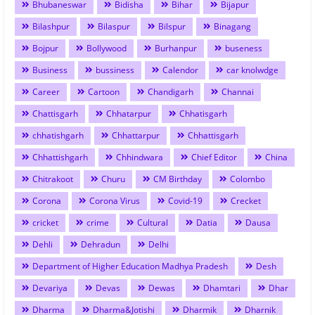
Bhubaneswar
Bidisha
Bihar
Bijapur
Bilashpur
Bilaspur
Bilspur
Binagang
Bojpur
Bollywood
Burhanpur
buseness
Business
bussiness
Calendor
car knolwdge
Career
Cartoon
Chandigarh
Channai
Chattisgarh
Chhatarpur
Chhatisgarh
chhatishgarh
Chhattarpur
Chhattisgarh
Chhattishgarh
Chhindwara
Chief Editor
China
Chitrakoot
Churu
CM Birthday
Colombo
Corona
Corona Virus
Covid-19
Crecket
cricket
crime
Cultural
Datia
Dausa
Dehli
Dehradun
Delhi
Department of Higher Education Madhya Pradesh
Desh
Devariya
Devas
Dewas
Dhamtari
Dhar
Dharma
Dharma&Jotishi
Dharmik
Dharnik