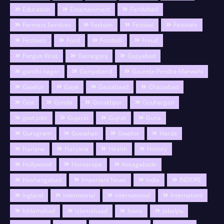
Education
Entertainment
Faridabad
Farmers Services
Fashion
Festival
Festivals
Festivels
Food
Football
Fraud
Fungus Virus
Gairatganj
Gajiyabad
gandhi nagar
Gariyaband
Gaurela-Pendra-Marwahi
Gawlior
Gaya
Gaziabaad
Ghaziabad
Goa
Gonda
Gorakhpur
Gouhargan
govt.jobs
Gujarat
Gujrat
Guna
Gurugram
Guwahati
Gwalior
Harda
Hariyna
Haryana
Health
History
Hollywood
Horoscope
hosagabade
Hoshangabad
Important News
India
INDORE
ingland
Internatinal
international
Internationl
Ishlamabad
islamabaad
Itawa
Jabalpu