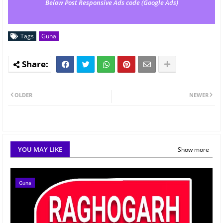
Below Post Responsive Ads code (Google Ads)
Tags
Guna
OLDER
NEWER
YOU MAY LIKE
Show more
Guna