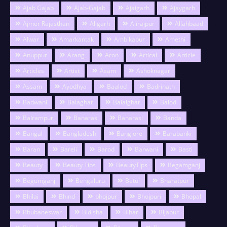
Ajab Gajab
Ajab-Gajab
Ajaigarh
Ajaygarh
Ajmer Rajasthan
Aligarh
Alirajpur
Allahbaad
Alwar
Amarkantak
Ambikapur
Amethi
Anuppur
Arang
Aron
Artical
Article
Articles
Artist
Asam
Ashoknagar
Assam
Ayodhya
Baalod
Badrinath
Badwani
Balaghat
Balalghat
Balod
Balrampur
Banaras
Banarasi
Banda
Bangal
Bangladesh
Banglore
Barabanki
Baran
Bareli
Barod
Barwani
Basti
Beauty
Beauty Tips
BeautyTips
Begamganj
Begumganj
Bengaluru
Betul
Bharatpur
Bhilai
Bhind
bhojpur
Bhojpuri
Bhopal
Bhubaneswar
Bidisha
Bihar
Bijapur