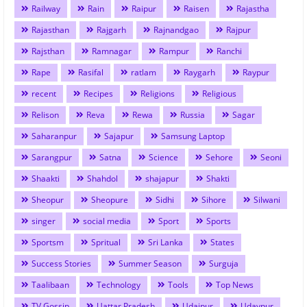
Railway
Rain
Raipur
Raisen
Rajastha
Rajasthan
Rajgarh
Rajnandgao
Rajpur
Rajsthan
Ramnagar
Rampur
Ranchi
Rape
Rasifal
ratlam
Raygarh
Raypur
recent
Recipes
Religions
Religious
Relison
Reva
Rewa
Russia
Sagar
Saharanpur
Sajapur
Samsung Laptop
Sarangpur
Satna
Science
Sehore
Seoni
Shaakti
Shahdol
shajapur
Shakti
Sheopur
Sheopure
Sidhi
Sihore
Silwani
singer
social media
Sport
Sports
Sportsm
Spritual
Sri Lanka
States
Success Stories
Summer Season
Surguja
Taalibaan
Technology
Tools
Top News
TV Gossip
Uattar Pradesh
Udaipur
Udaypur