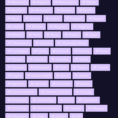
Rajasthan
Rajgarh
Rajnandgao
Rajpur
Rajsthan
Ramnagar
Rampur
Ranchi
Rape
Rasifal
ratlam
Raygarh
Raypur
recent
Recipes
Religions
Religious
Relison
Reva
Rewa
Russia
Sagar
Saharanpur
Sajapur
Samsung Laptop
Sarangpur
Satna
Science
Sehore
Seoni
Shaakti
Shahdol
shajapur
Shakti
Sheopur
Sheopure
Sidhi
Sihore
Silwani
singer
social media
Sport
Sports
Sportsm
Spritual
Sri Lanka
States
Success Stories
Summer Season
Surguja
Taalibaan
Technology
Tools
Top News
TV Gossip
Uattar Pradesh
Udaipur
Udaypur
Udaypura
Ujjain
Unnao
UP