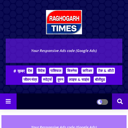
Your Responsive Ads code (Google Ads)
# ख़बर
देश
विदेश
राशिफल
बिजनेस
करिअर
टेक & ऑटो
जीवन मंत्र
स्पोर्ट्स
वुमन
लाइफ & साइंस
बॉलीवुड
Your Responsive Ads code (Google Ads)