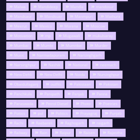
Malwa
Mandideep
Mandla
mandosur
Mandsaur
Mandsuar
Manmpuri
Mathura
Meerut
Mexico
Morena
Moscow
Motivation
mp
Mugawali
mukulsaray
Mumbai
Mumbi
Mumnbai
Murder
Music
Narmadapuram
Narsinghgarh
Narsinghpur
Nashik
National
neemach
New Dehli
New Delhi
Noida
Nursinghpur
Obaidullaganj
outfits
Pakistaan
Pakistan
Panchkula
Panipath
Panjab
Panna
Paraswada
Petrol Diesel
Photo
Poetries
Poitics
pol
Politics
Prayagraj
Punjab
Rachi
Raebareli
Raghogarh
raigarh
Railway
Rain
Raipur
Raisen
Rajastha