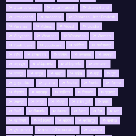
Uttar paradesh
Uttar Pradesh
Uttarakhand
Uttrakhand
Vadodara
Vanarashi Uttar Pradesh
Varanasi
Videos
Videsh
vidisha
Vijaygarh
Weather
WhatsApp
Women
Youth Care
youthcare
अमेरिका
अलीराजपुर
इंदौर
इस्लामाबाद
उज्जैन
उत्तराखंड
उदयपुरा
उदायपुरा
ओबेदुल्लागंज
औबेदुल्लागंज
कथा वाचन
कानपुर
काबुल
खंडवा
खंडेरा
गङी
गुना
गुमशुदा महिला
गुलाबगंज
गैतरगंज
गैरतगंज
गोहरगंज
गौहरगंज
ग्यारसपुर
ग्वालियर
चिकलोद
छतरपुर
जबलपुर
जयपुर
जोधपुर
दक्षिण मुंबई
दमोह
दिल्ली
दीवानगंज
देवनगर
देवास
देश
धार
नई दिल्ली
नई दिल्ली
नटेरन
नरसिंहपुर
पानीपत
पुणे महाराष्ट्र
प्रधानमंत्री मानधन योजना
प्रयागराज