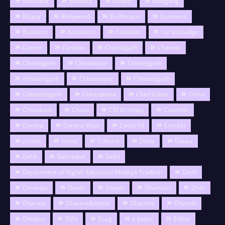
Bilashpur
Bilaspur
Bilspur
Binagang
Bojpur
Bollywood
Burhanpur
buseness
Business
bussiness
Calendor
car knolwdge
Career
Cartoon
Chandigarh
Channai
Chattisgarh
Chhatarpur
Chhatisgarh
chhatishgarh
Chhattarpur
Chhattisgarh
Chhattishgarh
Chhindwara
Chief Editor
China
Chitrakoot
Churu
CM Birthday
Colombo
Corona
Corona Virus
Covid-19
Crecket
cricket
crime
Cultural
Datia
Dausa
Dehli
Dehradun
Delhi
Department of Higher Education Madhya Pradesh
Desh
Devariya
Devas
Dewas
Dhamtari
Dhar
Dharma
Dharma&Jotishi
Dharmik
Dharnik
Dholpur
Dilhi
Durg
e paper
Editor