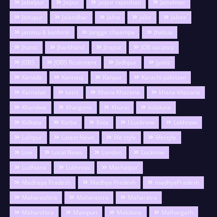
Jabalpur
Jaipur
jaipur rajasthan
Jaisalmer
Jaitupur
Jalandhar
Jalna
jalor
Jalore
jammu & kashmir
Janggir chaampa
Jhabua
Jhansi
Jharkhand
Jirapur
JOB vacancy
JOBS
JOBS Rcuirment
Jodhpur
jyotis
Kanada
Kannauj
Kanpur
Karachi pakistan
Karnatak
katni
Khana Khazana
khana-khazana
Khandwa
Khargone
Khurai
kolakata
Kolkata
Korba
Kota
l Lucknow
Lakhnow
Lalitpur
Latest News
life style
lifestyle
Live
Local News
London
Lucknow
Ludhiana
Lukhnow
Machalpur
Madhaya Pradesh
Madhya Pradesh
madhyaPradesh
Maharashtra
Maharastra
Maharatra
Maharshtra
Mainpuri
Makdone
Malhargarh