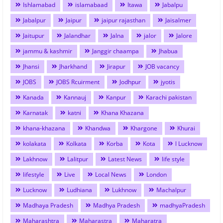
Ishlamabad
islamabaad
Itawa
Jabalpu
Jabalpur
Jaipur
jaipur rajasthan
Jaisalmer
Jaitupur
Jalandhar
Jalna
jalor
Jalore
jammu & kashmir
Janggir chaampa
Jhabua
Jhansi
Jharkhand
Jirapur
JOB vacancy
JOBS
JOBS Rcuirment
Jodhpur
jyotis
Kanada
Kannauj
Kanpur
Karachi pakistan
Karnatak
katni
Khana Khazana
khana-khazana
Khandwa
Khargone
Khurai
kolakata
Kolkata
Korba
Kota
l Lucknow
Lakhnow
Lalitpur
Latest News
life style
lifestyle
Live
Local News
London
Lucknow
Ludhiana
Lukhnow
Machalpur
Madhaya Pradesh
Madhya Pradesh
madhyaPradesh
Maharashtra
Maharastra
Maharatra