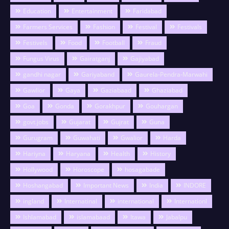
Education
Entertainment
Faridabad
Farmers Services
Fashion
Festival
Festivals
Festivels
Food
Football
Fraud
Fungus Virus
Gairatganj
Gajiyabad
gandhi nagar
Gariyaband
Gaurela-Pendra-Marwahi
Gawlior
Gaya
Gaziabaad
Ghaziabad
Goa
Gonda
Gorakhpur
Gouhargan
govt.jobs
Gujarat
Gujrat
Guna
Gurugram
Guwahati
Gwalior
Harda
Hariyna
Haryana
Health
History
Hollywood
Horoscope
hosagabade
Hoshangabad
Important News
India
INDORE
ingland
Internatinal
international
Internationl
Ishlamabad
islamabaad
Itawa
Jabalpu