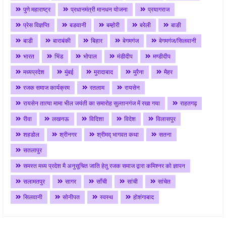
पुणे महाराष्ट्र
प्रधानमंत्री मानधन योजना
प्रयागराज
प्रेस विज्ञप्ति
बङवानी
बम्होरी
बरेली
बाङी
बाडी
बाराबंकी
बिहार
बेगमगंज
बेगमगंज/सिलवानी
भारत
भिंड
भोपाल
मंडीदीप
मण्डीदीप
मध्यप्रदेश
मुंबई
मुरादाबाद
मुरैना
मैहर
रजक समाज कार्यक्रम
रतलाम
रायसेन
रायसेन तात्या मामा भील जयंती का समारोह सुल्तानगंज में रखा गया
राहतगढ़
रीवा
लखनऊ
विदिशा
विदेश
विलासपुर
शहडोल
श्रीनगर
श्रीमद् भागवत कथा
सतना
सतलापुर
समस्त मध्य प्रदेश मै अनुसूचित जाति हेतु रजक समाज द्वारा कमिश्नर को ज्ञापन
सलामतपुर
सागर
साँची
सांची
सांचेत
सिलवानी
सोनीपत
स्वस्थ
होशंगाबाद