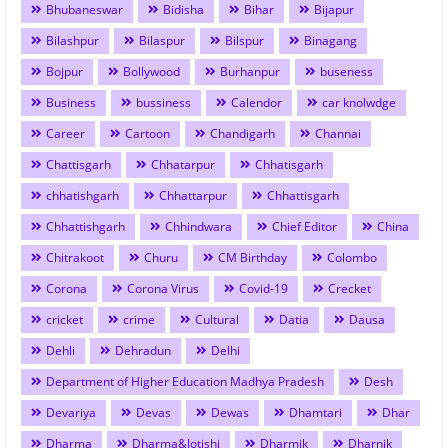
Bhubaneswar
Bidisha
Bihar
Bijapur
Bilashpur
Bilaspur
Bilspur
Binagang
Bojpur
Bollywood
Burhanpur
buseness
Business
bussiness
Calendor
car knolwdge
Career
Cartoon
Chandigarh
Channai
Chattisgarh
Chhatarpur
Chhatisgarh
chhatishgarh
Chhattarpur
Chhattisgarh
Chhattishgarh
Chhindwara
Chief Editor
China
Chitrakoot
Churu
CM Birthday
Colombo
Corona
Corona Virus
Covid-19
Crecket
cricket
crime
Cultural
Datia
Dausa
Dehli
Dehradun
Delhi
Department of Higher Education Madhya Pradesh
Desh
Devariya
Devas
Dewas
Dhamtari
Dhar
Dharma
Dharma&Jotishi
Dharmik
Dharnik