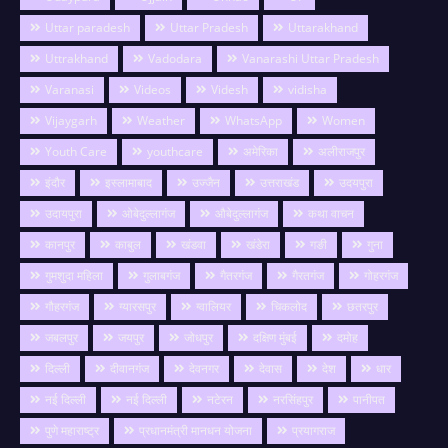
Uttar paradesh
Uttar Pradesh
Uttarakhand
Uttrakhand
Vadodara
Vanarashi Uttar Pradesh
Varanasi
Videos
Videsh
vidisha
Vijaygarh
Weather
WhatsApp
Women
Youth Care
youthcare
अमेरिका
अलीराजपुर
इंदौर
इस्लामाबाद
उज्जैन
उत्तराखंड
उदयपुरा
उदायपुरा
ओबेदुल्लागंज
औबेदुल्लागंज
कथा वाचन
कानपुर
काबुल
खंडवा
खंडेरा
गङी
गुना
गुमशुदा महिला
गुलाबगंज
गैतरगंज
गैरतगंज
गोहरगंज
गौहरगंज
ग्यारसपुर
ग्वालियर
चिकलोद
छतरपुर
जबलपुर
जयपुर
जोधपुर
दक्षिण मुंबई
दमोह
दिल्ली
दीवानगंज
देवनगर
देवास
देश
धार
नई दिल्ली
नई दिल्ली
नटेरन
नरसिंहपुर
पानीपत
पुणे महाराष्ट्र
प्रधानमंत्री मानधन योजना
प्रयागराज