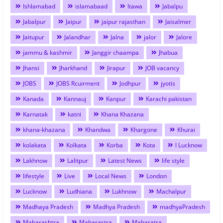
Ishlamabad
islamabaad
Itawa
Jabalpu
Jabalpur
Jaipur
jaipur rajasthan
Jaisalmer
Jaitupur
Jalandhar
Jalna
jalor
Jalore
jammu & kashmir
Janggir chaampa
Jhabua
Jhansi
Jharkhand
Jirapur
JOB vacancy
JOBS
JOBS Rcuirment
Jodhpur
jyotis
Kanada
Kannauj
Kanpur
Karachi pakistan
Karnatak
katni
Khana Khazana
khana-khazana
Khandwa
Khargone
Khurai
kolakata
Kolkata
Korba
Kota
l Lucknow
Lakhnow
Lalitpur
Latest News
life style
lifestyle
Live
Local News
London
Lucknow
Ludhiana
Lukhnow
Machalpur
Madhaya Pradesh
Madhya Pradesh
madhyaPradesh
Maharashtra
Maharastra
Maharatra