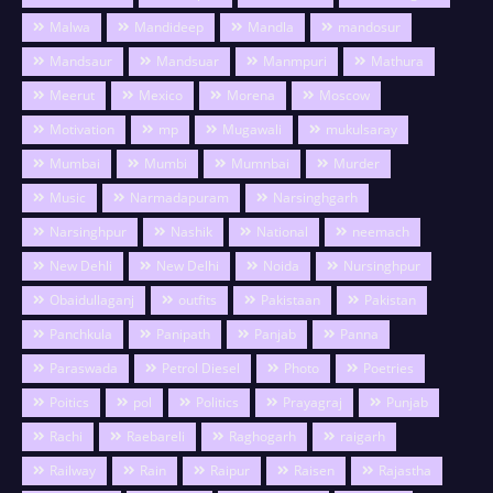
Malwa
Mandideep
Mandla
mandosur
Mandsaur
Mandsuar
Manmpuri
Mathura
Meerut
Mexico
Morena
Moscow
Motivation
mp
Mugawali
mukulsaray
Mumbai
Mumbi
Mumnbai
Murder
Music
Narmadapuram
Narsinghgarh
Narsinghpur
Nashik
National
neemach
New Dehli
New Delhi
Noida
Nursinghpur
Obaidullaganj
outfits
Pakistaan
Pakistan
Panchkula
Panipath
Panjab
Panna
Paraswada
Petrol Diesel
Photo
Poetries
Poitics
pol
Politics
Prayagraj
Punjab
Rachi
Raebareli
Raghogarh
raigarh
Railway
Rain
Raipur
Raisen
Rajastha