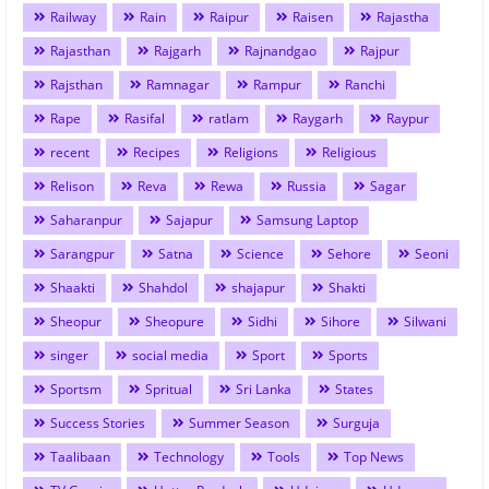
Railway
Rain
Raipur
Raisen
Rajastha
Rajasthan
Rajgarh
Rajnandgao
Rajpur
Rajsthan
Ramnagar
Rampur
Ranchi
Rape
Rasifal
ratlam
Raygarh
Raypur
recent
Recipes
Religions
Religious
Relison
Reva
Rewa
Russia
Sagar
Saharanpur
Sajapur
Samsung Laptop
Sarangpur
Satna
Science
Sehore
Seoni
Shaakti
Shahdol
shajapur
Shakti
Sheopur
Sheopure
Sidhi
Sihore
Silwani
singer
social media
Sport
Sports
Sportsm
Spritual
Sri Lanka
States
Success Stories
Summer Season
Surguja
Taalibaan
Technology
Tools
Top News