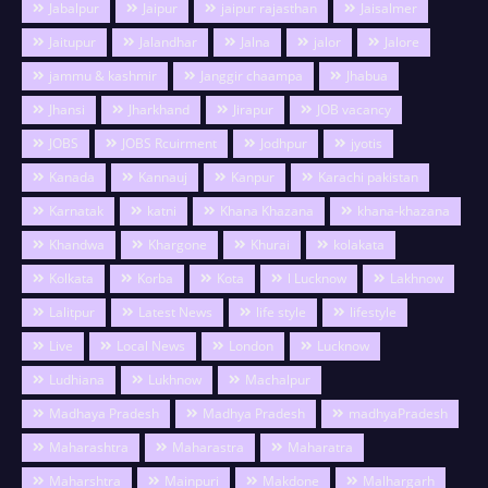
Jabalpur
Jaipur
jaipur rajasthan
Jaisalmer
Jaitupur
Jalandhar
Jalna
jalor
Jalore
jammu & kashmir
Janggir chaampa
Jhabua
Jhansi
Jharkhand
Jirapur
JOB vacancy
JOBS
JOBS Rcuirment
Jodhpur
jyotis
Kanada
Kannauj
Kanpur
Karachi pakistan
Karnatak
katni
Khana Khazana
khana-khazana
Khandwa
Khargone
Khurai
kolakata
Kolkata
Korba
Kota
l Lucknow
Lakhnow
Lalitpur
Latest News
life style
lifestyle
Live
Local News
London
Lucknow
Ludhiana
Lukhnow
Machalpur
Madhaya Pradesh
Madhya Pradesh
madhyaPradesh
Maharashtra
Maharastra
Maharatra
Maharshtra
Mainpuri
Makdone
Malhargarh