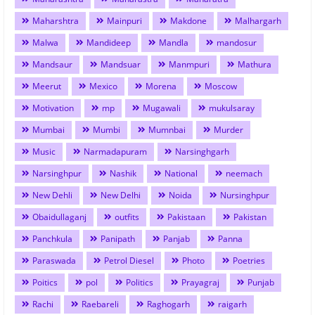
Maharshtra
Mainpuri
Makdone
Malhargarh
Malwa
Mandideep
Mandla
mandosur
Mandsaur
Mandsuar
Manmpuri
Mathura
Meerut
Mexico
Morena
Moscow
Motivation
mp
Mugawali
mukulsaray
Mumbai
Mumbi
Mumnbai
Murder
Music
Narmadapuram
Narsinghgarh
Narsinghpur
Nashik
National
neemach
New Dehli
New Delhi
Noida
Nursinghpur
Obaidullaganj
outfits
Pakistaan
Pakistan
Panchkula
Panipath
Panjab
Panna
Paraswada
Petrol Diesel
Photo
Poetries
Poitics
pol
Politics
Prayagraj
Punjab
Rachi
Raebareli
Raghogarh
raigarh