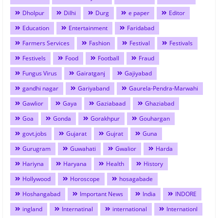
Dholpur
Dilhi
Durg
e paper
Editor
Education
Entertainment
Faridabad
Farmers Services
Fashion
Festival
Festivals
Festivels
Food
Football
Fraud
Fungus Virus
Gairatganj
Gajiyabad
gandhi nagar
Gariyaband
Gaurela-Pendra-Marwahi
Gawlior
Gaya
Gaziabaad
Ghaziabad
Goa
Gonda
Gorakhpur
Gouhargan
govt.jobs
Gujarat
Gujrat
Guna
Gurugram
Guwahati
Gwalior
Harda
Hariyna
Haryana
Health
History
Hollywood
Horoscope
hosagabade
Hoshangabad
Important News
India
INDORE
ingland
Internatinal
international
Internationl