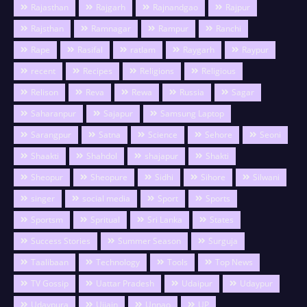
Rajasthan
Rajgarh
Rajnandgao
Rajpur
Rajsthan
Ramnagar
Rampur
Ranchi
Rape
Rasifal
ratlam
Raygarh
Raypur
recent
Recipes
Religions
Religious
Relison
Reva
Rewa
Russia
Sagar
Saharanpur
Sajapur
Samsung Laptop
Sarangpur
Satna
Science
Sehore
Seoni
Shaakti
Shahdol
shajapur
Shakti
Sheopur
Sheopure
Sidhi
Sihore
Silwani
singer
social media
Sport
Sports
Sportsm
Spritual
Sri Lanka
States
Success Stories
Summer Season
Surguja
Taalibaan
Technology
Tools
Top News
TV Gossip
Uattar Pradesh
Udaipur
Udaypur
Udaypura
Ujjain
Unnao
UP