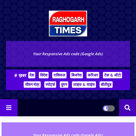
Your Responsive Ads code (Google Ads)
# ख़बर
देश
विदेश
राशिफल
बिजनेस
करिअर
टेक & ऑटो
जीवन मंत्र
स्पोर्ट्स
वुमन
लाइफ & साइंस
बॉलीवुड
Your Responsive Ads code (Google Ads)