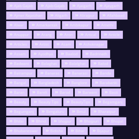
Ajab Gajab
Ajab-Gajab
Ajaigarh
Ajaygarh
Ajmer Rajasthan
Aligarh
Alirajpur
Allahbaad
Alwar
Amarkantak
Ambikapur
Amethi
Anuppur
Arang
Aron
Artical
Article
Articles
Artist
Asam
Ashoknagar
Assam
Ayodhya
Baalod
Badrinath
Badwani
Balaghat
Balalghat
Balod
Balrampur
Banaras
Banarasi
Banda
Bangal
Bangladesh
Banglore
Barabanki
Baran
Bareli
Barod
Barwani
Basti
Beauty
Beauty Tips
BeautyTips
Begamganj
Begumganj
Bengaluru
Betul
Bharatpur
Bhilai
Bhind
bhojpur
Bhojpuri
Bhopal
Bhubaneswar
Bidisha
Bihar
Bijapur