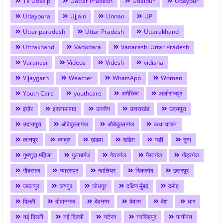
TV Gossip
Uattar Pradesh
Udaipur
Udaypur
Udaypura
Ujjain
Unnao
UP
Uttar paradesh
Uttar Pradesh
Uttarakhand
Uttrakhand
Vadodara
Vanarashi Uttar Pradesh
Varanasi
Videos
Videsh
vidisha
Vijaygarh
Weather
WhatsApp
Women
Youth Care
youthcare
अमेरिका
अलीराजपुर
इंदौर
इस्लामाबाद
उज्जैन
उत्तराखंड
उदयपुरा
उदायपुरा
ओबेदुल्लागंज
औबेदुल्लागंज
कथा वाचन
कानपुर
काबुल
खंडवा
खंडेरा
गङी
गुना
गुमशुदा महिला
गुलाबगंज
गैतरगंज
गैरतगंज
गोहरगंज
गौहरगंज
ग्यारसपुर
ग्वालियर
चिकलोद
छतरपुर
जबलपुर
जयपुर
जोधपुर
दक्षिण मुंबई
दमोह
दिल्ली
दीवानगंज
देवनगर
देवास
देश
धार
नई दिल्ली
नई दिल्ली
नटेरन
नरसिंहपुर
पानीपत