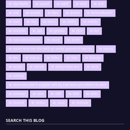
प्रेस विज्ञप्ति
बङवानी
बम्होरी
बरेली
बाङी
बाडी
बाराबंकी
बिहार
बेगमगंज
बेगमगंज/सिलवानी
भारत
भिंड
भोपाल
मंडीदीप
मण्डीदीप
मध्यप्रदेश
मुंबई
मुरादाबाद
मुरैना
मैहर
रजक समाज कार्यक्रम
रतलाम
रायसेन
रायसेन तात्या मामा भील जयंती का समारोह सुल्तानगंज में रखा गया
राहतगढ़
रीवा
लखनऊ
विदिशा
विदेश
विलासपुर
शहडोल
श्रीनगर
श्रीमद् भागवत कथा
सतना
सतलापुर
समस्त मध्य प्रदेश मै अनुसूचित जाति हेतु रजक समाज द्वारा कमिश्नर को ज्ञापन
सलामतपुर
सागर
साँची
सांची
सांचेत
सिलवानी
सोनीपत
स्वस्थ
होशंगाबाद
SEARCH THIS BLOG