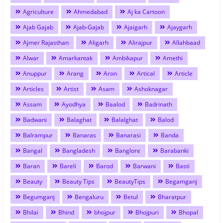
Agriculture
Ahmedabad
Aj ka Cartoon
Ajab Gajab
Ajab-Gajab
Ajaigarh
Ajaygarh
Ajmer Rajasthan
Aligarh
Alirajpur
Allahbaad
Alwar
Amarkantak
Ambikapur
Amethi
Anuppur
Arang
Aron
Artical
Article
Articles
Artist
Asam
Ashoknagar
Assam
Ayodhya
Baalod
Badrinath
Badwani
Balaghat
Balalghat
Balod
Balrampur
Banaras
Banarasi
Banda
Bangal
Bangladesh
Banglore
Barabanki
Baran
Bareli
Barod
Barwani
Basti
Beauty
Beauty Tips
BeautyTips
Begamganj
Begumganj
Bengaluru
Betul
Bharatpur
Bhilai
Bhind
bhojpur
Bhojpuri
Bhopal