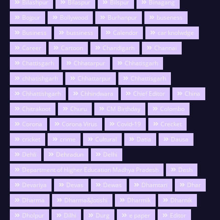
Bilashpur
Bilaspur
Bilspur
Binagang
Bojpur
Bollywood
Burhanpur
buseness
Business
bussiness
Calendor
car knolwdge
Career
Cartoon
Chandigarh
Channai
Chattisgarh
Chhatarpur
Chhatisgarh
chhatishgarh
Chhattarpur
Chhattisgarh
Chhattishgarh
Chhindwara
Chief Editor
China
Chitrakoot
Churu
CM Birthday
Colombo
Corona
Corona Virus
Covid-19
Crecket
cricket
crime
Cultural
Datia
Dausa
Dehli
Dehradun
Delhi
Department of Higher Education Madhya Pradesh
Desh
Devariya
Devas
Dewas
Dhamtari
Dhar
Dharma
Dharma&Jotishi
Dharmik
Dharnik
Dholpur
Dilhi
Durg
e paper
Editor