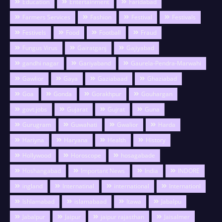
Education
Entertainment
Faridabad
Farmers Services
Fashion
Festival
Festivals
Festivels
Food
Football
Fraud
Fungus Virus
Gairatganj
Gajiyabad
gandhi nagar
Gariyaband
Gaurela-Pendra-Marwahi
Gawlior
Gaya
Gaziabaad
Ghaziabad
Goa
Gonda
Gorakhpur
Gouhargan
govt.jobs
Gujarat
Gujrat
Guna
Gurugram
Guwahati
Gwalior
Harda
Hariyna
Haryana
Health
History
Hollywood
Horoscope
hosagabade
Hoshangabad
Important News
India
INDORE
ingland
Internatinal
international
Internationl
Ishlamabad
islamabaad
Itawa
Jabalpu
Jabalpur
Jaipur
jaipur rajasthan
Jaisalmer