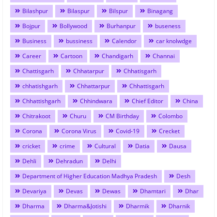
Bilashpur
Bilaspur
Bilspur
Binagang
Bojpur
Bollywood
Burhanpur
buseness
Business
bussiness
Calendor
car knolwdge
Career
Cartoon
Chandigarh
Channai
Chattisgarh
Chhatarpur
Chhatisgarh
chhatishgarh
Chhattarpur
Chhattisgarh
Chhattishgarh
Chhindwara
Chief Editor
China
Chitrakoot
Churu
CM Birthday
Colombo
Corona
Corona Virus
Covid-19
Crecket
cricket
crime
Cultural
Datia
Dausa
Dehli
Dehradun
Delhi
Department of Higher Education Madhya Pradesh
Desh
Devariya
Devas
Dewas
Dhamtari
Dhar
Dharma
Dharma&Jotishi
Dharmik
Dharnik