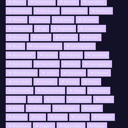
Malwa
Mandideep
Mandla
mandosur
Mandsaur
Mandsuar
Manmpuri
Mathura
Meerut
Mexico
Morena
Moscow
Motivation
mp
Mugawali
mukulsaray
Mumbai
Mumbi
Mumnbai
Murder
Music
Narmadapuram
Narsinghgarh
Narsinghpur
Nashik
National
neemach
New Dehli
New Delhi
Noida
Nursinghpur
Obaidullaganj
outfits
Pakistaan
Pakistan
Panchkula
Panipath
Panjab
Panna
Paraswada
Petrol Diesel
Photo
Poetries
Poitics
pol
Politics
Prayagraj
Punjab
Rachi
Raebareli
Raghogarh
raigarh
Railway
Rain
Raipur
Raisen
Rajastha
Rajasthan
Rajgarh
Rajnandgao
Rajpur