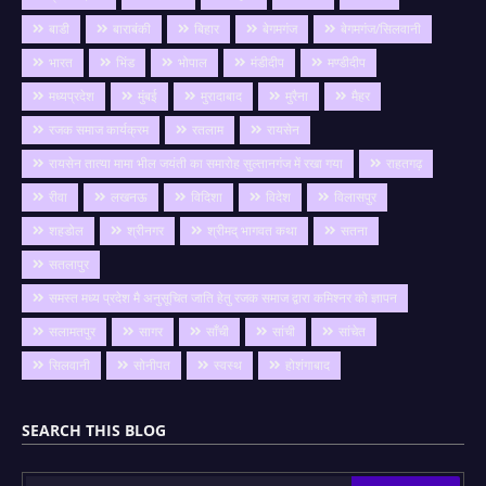
बाडी
बाराबंकी
बिहार
बेगमगंज
बेगमगंज/सिलवानी
भारत
भिंड
भोपाल
मंडीदीप
मण्डीदीप
मध्यप्रदेश
मुंबई
मुरादाबाद
मुरैना
मैहर
रजक समाज कार्यक्रम
रतलाम
रायसेन
रायसेन तात्या मामा भील जयंती का समारोह सुल्तानगंज में रखा गया
राहतगढ़
रीवा
लखनऊ
विदिशा
विदेश
विलासपुर
शहडोल
श्रीनगर
श्रीमद् भागवत कथा
सतना
सतलापुर
समस्त मध्य प्रदेश मै अनुसूचित जाति हेतु रजक समाज द्वारा कमिश्नर को ज्ञापन
सलामतपुर
सागर
साँची
सांची
सांचेत
सिलवानी
सोनीपत
स्वस्थ
होशंगाबाद
SEARCH THIS BLOG