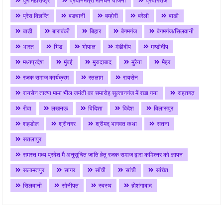
पुणे महाराष्ट्र
प्रधानमंत्री मानधन योजना
प्रयागराज
प्रेस विज्ञप्ति
बङवानी
बम्होरी
बरेली
बाङी
बाडी
बाराबंकी
बिहार
बेगमगंज
बेगमगंज/सिलवानी
भारत
भिंड
भोपाल
मंडीदीप
मण्डीदीप
मध्यप्रदेश
मुंबई
मुरादाबाद
मुरैना
मैहर
रजक समाज कार्यक्रम
रतलाम
रायसेन
रायसेन तात्या मामा भील जयंती का समारोह सुल्तानगंज में रखा गया
राहतगढ़
रीवा
लखनऊ
विदिशा
विदेश
विलासपुर
शहडोल
श्रीनगर
श्रीमद् भागवत कथा
सतना
सतलापुर
समस्त मध्य प्रदेश मै अनुसूचित जाति हेतु रजक समाज द्वारा कमिश्नर को ज्ञापन
सलामतपुर
सागर
साँची
सांची
सांचेत
सिलवानी
सोनीपत
स्वस्थ
होशंगाबाद