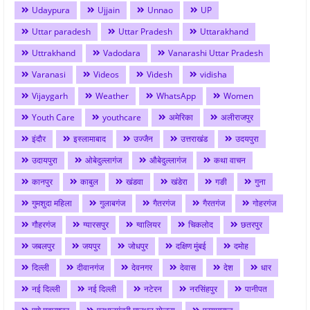
Udaypura
Ujjain
Unnao
UP
Uttar paradesh
Uttar Pradesh
Uttarakhand
Uttrakhand
Vadodara
Vanarashi Uttar Pradesh
Varanasi
Videos
Videsh
vidisha
Vijaygarh
Weather
WhatsApp
Women
Youth Care
youthcare
अमेरिका
अलीराजपुर
इंदौर
इस्लामाबाद
उज्जैन
उत्तराखंड
उदयपुरा
उदायपुरा
ओबेदुल्लागंज
औबेदुल्लागंज
कथा वाचन
कानपुर
काबुल
खंडवा
खंडेरा
गङी
गुना
गुमशुदा महिला
गुलाबगंज
गैतरगंज
गैरतगंज
गोहरगंज
गौहरगंज
ग्यारसपुर
ग्वालियर
चिकलोद
छतरपुर
जबलपुर
जयपुर
जोधपुर
दक्षिण मुंबई
दमोह
दिल्ली
दीवानगंज
देवनगर
देवास
देश
धार
नई दिल्ली
नई दिल्ली
नटेरन
नरसिंहपुर
पानीपत