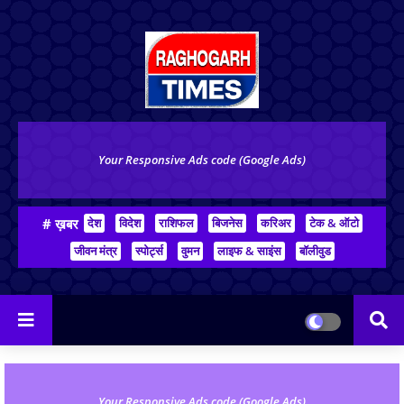
Your Responsive Ads code (Google Ads)
# ख़बर
देश
विदेश
राशिफल
बिजनेस
करिअर
टेक & ऑटो
जीवन मंत्र
स्पोर्ट्स
वुमन
लाइफ & साइंस
बॉलीवुड
Your Responsive Ads code (Google Ads)