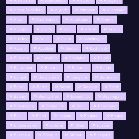
Ajab Gajab
Ajab-Gajab
Ajaigarh
Ajaygarh
Ajmer Rajasthan
Aligarh
Alirajpur
Allahbaad
Alwar
Amarkantak
Ambikapur
Amethi
Anuppur
Arang
Aron
Artical
Article
Articles
Artist
Asam
Ashoknagar
Assam
Ayodhya
Baalod
Badrinath
Badwani
Balaghat
Balalghat
Balod
Balrampur
Banaras
Banarasi
Banda
Bangal
Bangladesh
Banglore
Barabanki
Baran
Bareli
Barod
Barwani
Basti
Beauty
Beauty Tips
BeautyTips
Begamganj
Begumganj
Bengaluru
Betul
Bharatpur
Bhilai
Bhind
bhojpur
Bhojpuri
Bhopal
Bhubaneswar
Bidisha
Bihar
Bijapur
Bilashpur
Bilaspur
Bilspur
Binagang