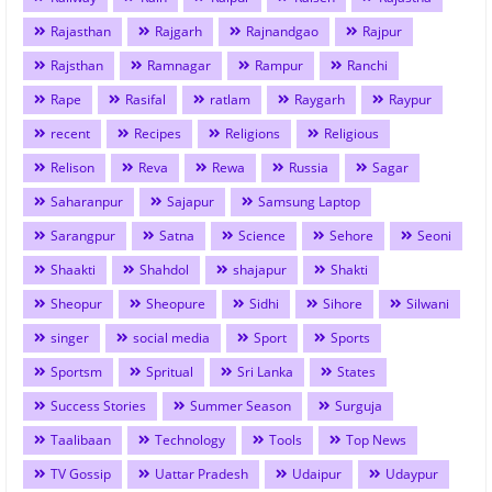
Rajasthan
Rajgarh
Rajnandgao
Rajpur
Rajsthan
Ramnagar
Rampur
Ranchi
Rape
Rasifal
ratlam
Raygarh
Raypur
recent
Recipes
Religions
Religious
Relison
Reva
Rewa
Russia
Sagar
Saharanpur
Sajapur
Samsung Laptop
Sarangpur
Satna
Science
Sehore
Seoni
Shaakti
Shahdol
shajapur
Shakti
Sheopur
Sheopure
Sidhi
Sihore
Silwani
singer
social media
Sport
Sports
Sportsm
Spritual
Sri Lanka
States
Success Stories
Summer Season
Surguja
Taalibaan
Technology
Tools
Top News
TV Gossip
Uattar Pradesh
Udaipur
Udaypur