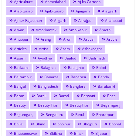
Agriculture
Ahmedabad
Aj ka Cartoon
Ajab Gajab
Ajab-Gajab
Ajaigarh
Ajaygarh
Ajmer Rajasthan
Aligarh
Alirajpur
Allahbaad
Alwar
Amarkantak
Ambikapur
Amethi
Anuppur
Arang
Aron
Artical
Article
Articles
Artist
Asam
Ashoknagar
Assam
Ayodhya
Baalod
Badrinath
Badwani
Balaghat
Balalghat
Balod
Balrampur
Banaras
Banarasi
Banda
Bangal
Bangladesh
Banglore
Barabanki
Baran
Bareli
Barod
Barwani
Basti
Beauty
Beauty Tips
BeautyTips
Begamganj
Begumganj
Bengaluru
Betul
Bharatpur
Bhilai
Bhind
bhojpur
Bhojpuri
Bhopal
Bhubaneswar
Bidisha
Bihar
Bijapur