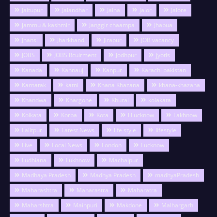
Jaitupur
Jalandhar
Jalna
jalor
Jalore
jammu & kashmir
Janggir chaampa
Jhabua
Jhansi
Jharkhand
Jirapur
JOB vacancy
JOBS
JOBS Rcuirment
Jodhpur
jyotis
Kanada
Kannauj
Kanpur
Karachi pakistan
Karnatak
katni
Khana Khazana
khana-khazana
Khandwa
Khargone
Khurai
kolakata
Kolkata
Korba
Kota
l Lucknow
Lakhnow
Lalitpur
Latest News
life style
lifestyle
Live
Local News
London
Lucknow
Ludhiana
Lukhnow
Machalpur
Madhaya Pradesh
Madhya Pradesh
madhyaPradesh
Maharashtra
Maharastra
Maharatra
Maharshtra
Mainpuri
Makdone
Malhargarh