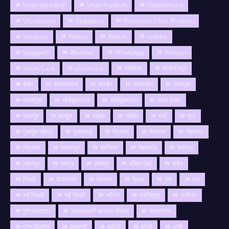
Uttar paradesh
Uttar Pradesh
Uttarakhand
Uttrakhand
Vadodara
Vanarashi Uttar Pradesh
Varanasi
Videos
Videsh
vidisha
Vijaygarh
Weather
WhatsApp
Women
Youth Care
youthcare
अमेरिका
अलीराजपुर
इंदौर
इस्लामाबाद
उज्जैन
उत्तराखंड
उदयपुरा
उदायपुरा
ओबेदुल्लागंज
औबेदुल्लागंज
कथा वाचन
कानपुर
काबुल
खंडवा
खंडेरा
गङी
गुना
गुमशुदा महिला
गुलाबगंज
गैतरगंज
गैरतगंज
गोहरगंज
गौहरगंज
ग्यारसपुर
ग्वालियर
चिकलोद
छतरपुर
जबलपुर
जयपुर
जोधपुर
दक्षिण मुंबई
दमोह
दिल्ली
दीवानगंज
देवनगर
देवास
देश
धार
नई दिल्ली
नई दिल्ली
नटेरन
नरसिंहपुर
पानीपत
पुणे महाराष्ट्र
प्रधानमंत्री मानधन योजना
प्रयागराज
प्रेस विज्ञप्ति
बङवानी
बम्होरी
बरेली
बाङी