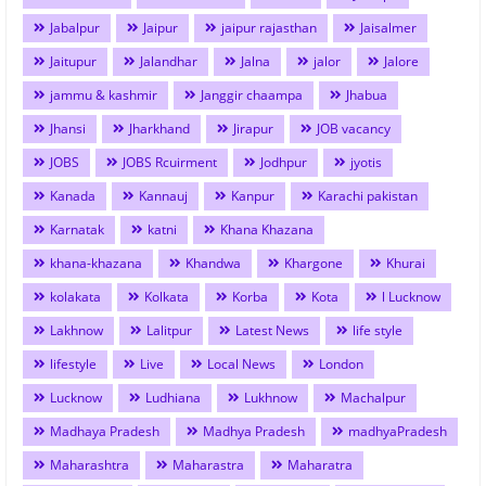
Jabalpur
Jaipur
jaipur rajasthan
Jaisalmer
Jaitupur
Jalandhar
Jalna
jalor
Jalore
jammu & kashmir
Janggir chaampa
Jhabua
Jhansi
Jharkhand
Jirapur
JOB vacancy
JOBS
JOBS Rcuirment
Jodhpur
jyotis
Kanada
Kannauj
Kanpur
Karachi pakistan
Karnatak
katni
Khana Khazana
khana-khazana
Khandwa
Khargone
Khurai
kolakata
Kolkata
Korba
Kota
l Lucknow
Lakhnow
Lalitpur
Latest News
life style
lifestyle
Live
Local News
London
Lucknow
Ludhiana
Lukhnow
Machalpur
Madhaya Pradesh
Madhya Pradesh
madhyaPradesh
Maharashtra
Maharastra
Maharatra