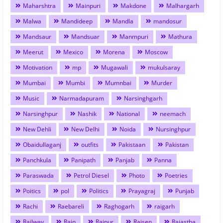
Maharshtra
Mainpuri
Makdone
Malhargarh
Malwa
Mandideep
Mandla
mandosur
Mandsaur
Mandsuar
Manmpuri
Mathura
Meerut
Mexico
Morena
Moscow
Motivation
mp
Mugawali
mukulsaray
Mumbai
Mumbi
Mumnbai
Murder
Music
Narmadapuram
Narsinghgarh
Narsinghpur
Nashik
National
neemach
New Dehli
New Delhi
Noida
Nursinghpur
Obaidullaganj
outfits
Pakistaan
Pakistan
Panchkula
Panipath
Panjab
Panna
Paraswada
Petrol Diesel
Photo
Poetries
Poitics
pol
Politics
Prayagraj
Punjab
Rachi
Raebareli
Raghogarh
raigarh
Railway
Rain
Raipur
Raisen
Rajastha