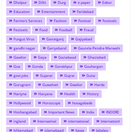
Dholpur
Dilhi
Durg
e paper
Editor
Education
Entertainment
Faridabad
Farmers Services
Fashion
Festival
Festivals
Festivels
Food
Football
Fraud
Fungus Virus
Gairatganj
Gajiyabad
gandhi nagar
Gariyaband
Gaurela-Pendra-Marwahi
Gawlior
Gaya
Gaziabaad
Ghaziabad
Goa
Gonda
Gorakhpur
Gouhargan
govt.jobs
Gujarat
Gujrat
Guna
Gurugram
Guwahati
Gwalior
Harda
Hariyna
Haryana
Health
History
Hollywood
Horoscope
hosagabade
Hoshangabad
Important News
India
INDORE
ingland
Internatinal
international
Internationl
Ishlamabad
islamabaad
Itawa
Jabalpu