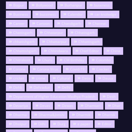
Bojpur
Bollywood
Burhanpur
buseness
Business
bussiness
Calendor
car knolwdge
Career
Cartoon
Chandigarh
Channai
Chattisgarh
Chhatarpur
Chhatisgarh
chhatishgarh
Chhattarpur
Chhattisgarh
Chhattishgarh
Chhindwara
Chief Editor
China
Chitrakoot
Churu
CM Birthday
Colombo
Corona
Corona Virus
Covid-19
Crecket
cricket
crime
Cultural
Datia
Dausa
Dehli
Dehradun
Delhi
Department of Higher Education Madhya Pradesh
Desh
Devariya
Devas
Dewas
Dhamtari
Dhar
Dharma
Dharma&Jotishi
Dharmik
Dharnik
Dholpur
Dilhi
Durg
e paper
Editor