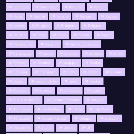
Rajsthan
Ramnagar
Rampur
Ranchi
Rape
Rasifal
ratlam
Raygarh
Raypur
recent
Recipes
Religions
Religious
Relison
Reva
Rewa
Russia
Sagar
Saharanpur
Sajapur
Samsung Laptop
Sarangpur
Satna
Science
Sehore
Seoni
Shaakti
Shahdol
shajapur
Shakti
Sheopur
Sheopure
Sidhi
Sihore
Silwani
singer
social media
Sport
Sports
Sportsm
Spritual
Sri Lanka
States
Success Stories
Summer Season
Surguja
Taalibaan
Technology
Tools
Top News
TV Gossip
Uattar Pradesh
Udaipur
Udaypur
Udaypura
Ujjain
Unnao
UP