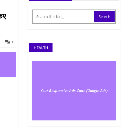
किए
0
HEALTH
Your Responsive Ads Code (Google Ads)