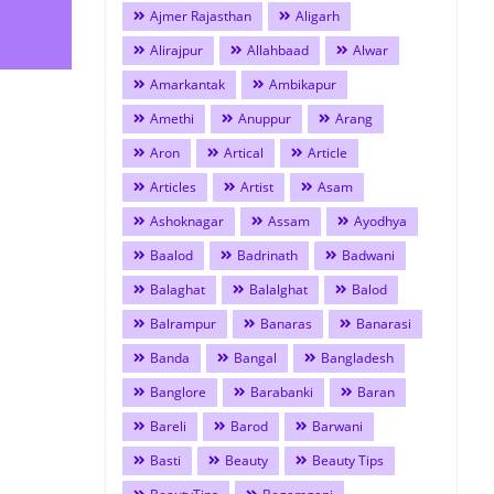
Ajmer Rajasthan
Aligarh
Alirajpur
Allahbaad
Alwar
Amarkantak
Ambikapur
Amethi
Anuppur
Arang
Aron
Artical
Article
Articles
Artist
Asam
Ashoknagar
Assam
Ayodhya
Baalod
Badrinath
Badwani
Balaghat
Balalghat
Balod
Balrampur
Banaras
Banarasi
Banda
Bangal
Bangladesh
Banglore
Barabanki
Baran
Bareli
Barod
Barwani
Basti
Beauty
Beauty Tips