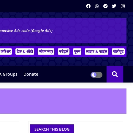
ponsive Ads code (Google Ads)
करिअर
टेक & ऑटो
जीवन मंत्र
स्पोर्ट्स
वुमन
लाइफ & साइंस
बॉलीवुड
 Groups
Donate
SEARCH THIS BLOG