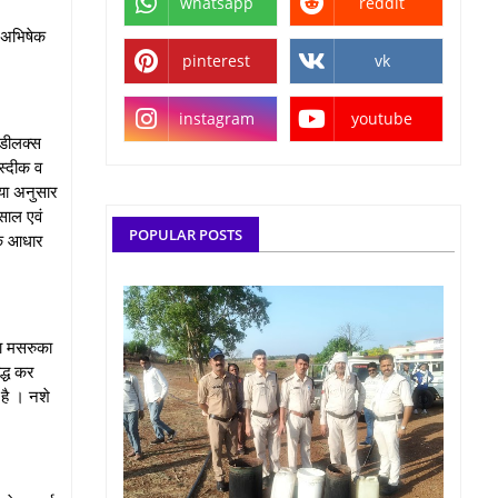
whatsapp
reddit
क अभिषेक
pinterest
vk
instagram
youtube
 डीलक्स
स्दीक व
िया अनुसार
साल एवं
POPULAR POSTS
के आधार
ा मसरुका
द्ध कर
 है । नशे