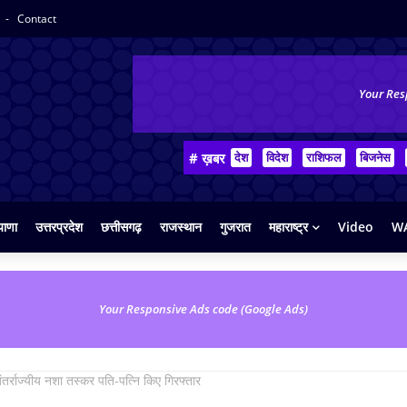
y
Contact
Your Res
# ख़बर
देश
विदेश
राशिफल
बिजनेस
याणा
उत्तरप्रदेश
छत्तीसगढ़
राजस्थान
गुजरात
महाराष्ट्र
Video
WA
Your Responsive Ads code (Google Ads)
तर्राज्यीय नशा तस्कर पति-पत्नि किए गिरफ्तार