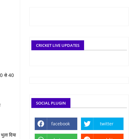
CRICKET LIVE UPDATES
 30 से 40
SOCIAL PLUGIN
त
facebook
twitter
 भुला दिया