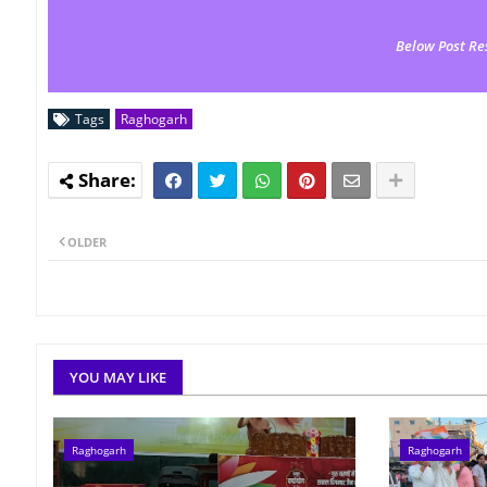
Below Post Re
Tags
Raghogarh
OLDER
YOU MAY LIKE
Raghogarh
Raghogarh