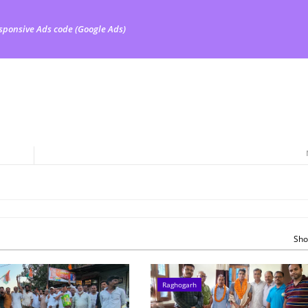
sponsive Ads code (Google Ads)
Sho
Raghogarh