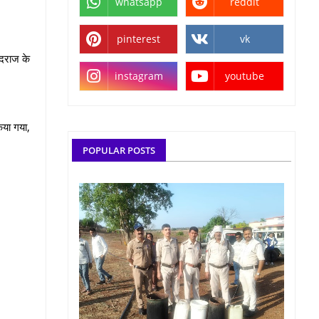
whatsapp
reddit
pinterest
vk
-दराज के
instagram
youtube
िया गया,
POPULAR POSTS