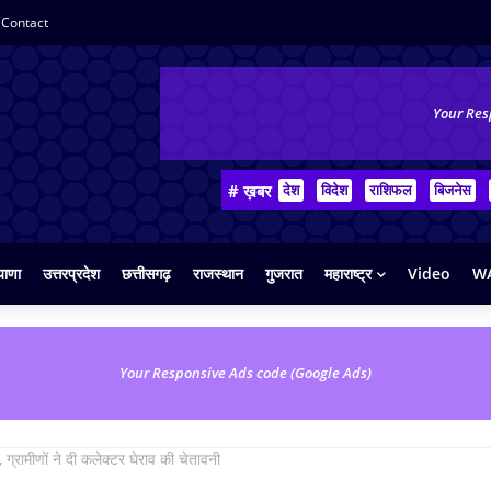
Contact
Your Res
# ख़बर
देश
विदेश
राशिफल
बिजनेस
याणा
उत्तरप्रदेश
छत्तीसगढ़
राजस्थान
गुजरात
महाराष्ट्र
Video
WA
Your Responsive Ads code (Google Ads)
 ग्रामीणों ने दी कलेक्टर घेराव की चेतावनी