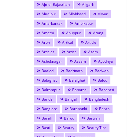
Ajmer Rajasthan
Aligarh
Alirajpur
Allahbaad
Alwar
Amarkantak
Ambikapur
Amethi
Anuppur
Arang
Aron
Artical
Article
Articles
Artist
Asam
Ashoknagar
Assam
Ayodhya
Baalod
Badrinath
Badwani
Balaghat
Balalghat
Balod
Balrampur
Banaras
Banarasi
Banda
Bangal
Bangladesh
Banglore
Barabanki
Baran
Bareli
Barod
Barwani
Basti
Beauty
Beauty Tips