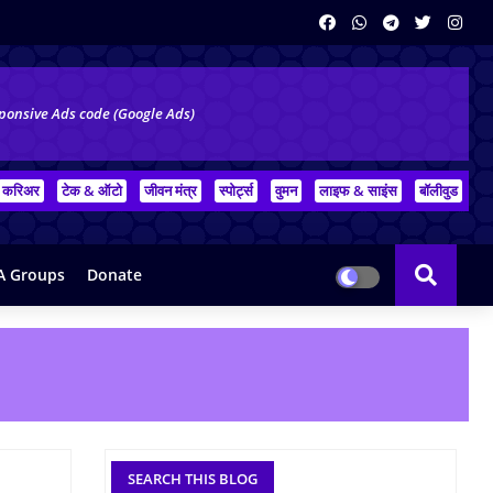
ponsive Ads code (Google Ads)
करिअर
टेक & ऑटो
जीवन मंत्र
स्पोर्ट्स
वुमन
लाइफ & साइंस
बॉलीवुड
 Groups
Donate
SEARCH THIS BLOG