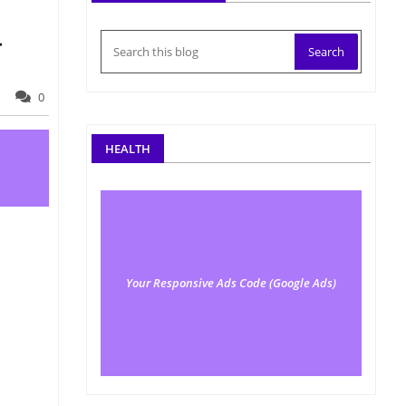
ी
0
HEALTH
Your Responsive Ads Code (Google Ads)