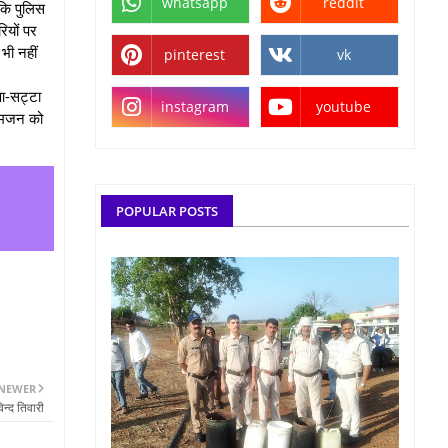
whatsapp
reddit
 कि पुलिस
ियों पर
भी नहीं
pinterest
vk
ुआ-सट्टा
instagram
youtube
 आमजन को
POPULAR POSTS
NEWER
िन्द तिवारी