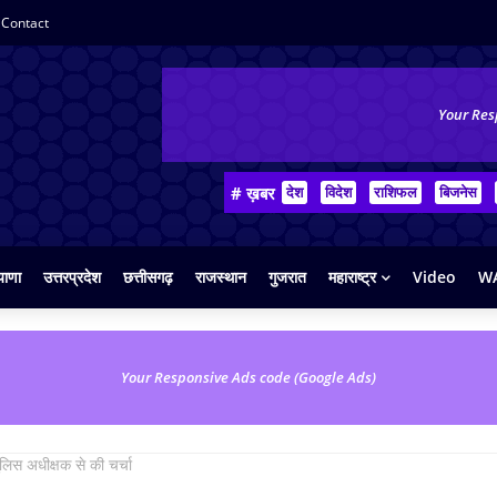
Contact
Your Res
# ख़बर
देश
विदेश
राशिफल
बिजनेस
याणा
उत्तरप्रदेश
छत्तीसगढ़
राजस्थान
गुजरात
महाराष्ट्र
Video
WA
Your Responsive Ads code (Google Ads)
 पुलिस अधीक्षक से की चर्चा