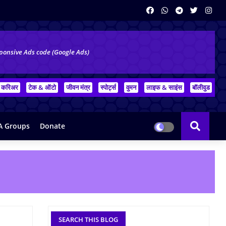
ponsive Ads code (Google Ads)
करिअर
टेक & ऑटो
जीवन मंत्र
स्पोर्ट्स
वुमन
लाइफ & साइंस
बॉलीवुड
 Groups
Donate
SEARCH THIS BLOG