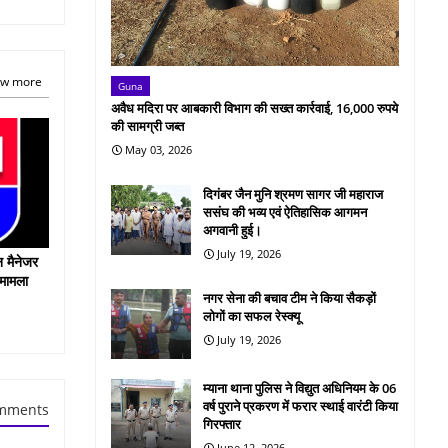
w more
Guna
अवैध मदिरा पर आबकारी विभाग की सख्त कार्रवाई, 16,000 रुपये
की सामग्री जब्त
May 03, 2026
दिगंबर जैन मुनि श्रमण सागर जी महाराज
ससंघ की भव्य एवं ऐतिहासिक आगमन
अगवानी हुई।
July 19, 2026
न मैनेजर
 मामला
नगर सेना की बचाव टीम ने किया सैकड़ों
लोगों का सफल रेस्क्यू
July 19, 2026
म्याना थाना पुलिस ने विद्युत अधिनियम के 06
वर्ष पुराने प्रकरण में फरार स्थाई वारंटी किया
mments
गिरफ्तार
June 12, 2026