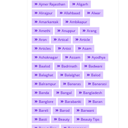
Ajmer Rajasthan
Aligarh
Alirajpur
Allahbaad
Alwar
Amarkantak
Ambikapur
Amethi
Anuppur
Arang
Aron
Artical
Article
Articles
Artist
Asam
Ashoknagar
Assam
Ayodhya
Baalod
Badrinath
Badwani
Balaghat
Balalghat
Balod
Balrampur
Banaras
Banarasi
Banda
Bangal
Bangladesh
Banglore
Barabanki
Baran
Bareli
Barod
Barwani
Basti
Beauty
Beauty Tips