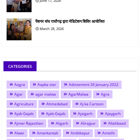
June 17, 2026
पेंशनर संघ राघौगढ़ द्वारा मेडिटेशन शिविर आयोजित
March 28, 2026
CATEGORIES
Aagra
Aapka star
Advisement 26 January 2022
Agar
agar malwa
AgarMalwa
Agra
Agriculture
Ahmedabad
Aj ka Cartoon
Ajab Gajab
Ajab-Gajab
Ajaigarh
Ajaygarh
Ajmer Rajasthan
Aligarh
Alirajpur
Allahbaad
Alwar
Amarkantak
Ambikapur
Amethi