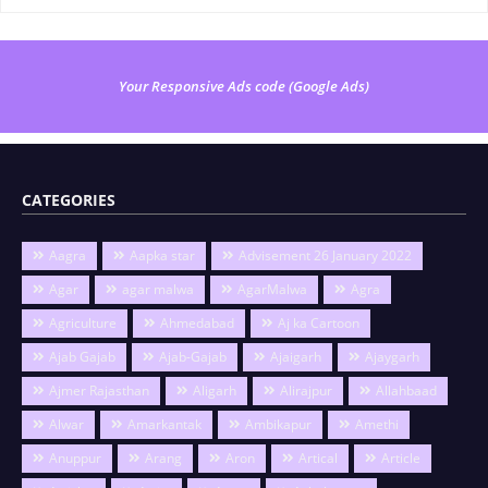
Your Responsive Ads code (Google Ads)
CATEGORIES
Aagra
Aapka star
Advisement 26 January 2022
Agar
agar malwa
AgarMalwa
Agra
Agriculture
Ahmedabad
Aj ka Cartoon
Ajab Gajab
Ajab-Gajab
Ajaigarh
Ajaygarh
Ajmer Rajasthan
Aligarh
Alirajpur
Allahbaad
Alwar
Amarkantak
Ambikapur
Amethi
Anuppur
Arang
Aron
Artical
Article