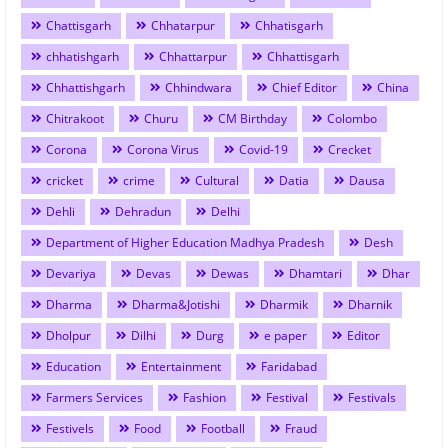
Chattisgarh
Chhatarpur
Chhatisgarh
chhatishgarh
Chhattarpur
Chhattisgarh
Chhattishgarh
Chhindwara
Chief Editor
China
Chitrakoot
Churu
CM Birthday
Colombo
Corona
Corona Virus
Covid-19
Crecket
cricket
crime
Cultural
Datia
Dausa
Dehli
Dehradun
Delhi
Department of Higher Education Madhya Pradesh
Desh
Devariya
Devas
Dewas
Dhamtari
Dhar
Dharma
Dharma&Jotishi
Dharmik
Dharnik
Dholpur
Dilhi
Durg
e paper
Editor
Education
Entertainment
Faridabad
Farmers Services
Fashion
Festival
Festivals
Festivels
Food
Football
Fraud