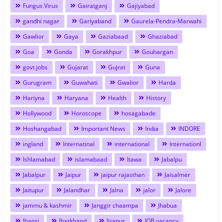
Fungus Virus
Gairatganj
Gajiyabad
gandhi nagar
Gariyaband
Gaurela-Pendra-Marwahi
Gawlior
Gaya
Gaziabaad
Ghaziabad
Goa
Gonda
Gorakhpur
Gouhargan
govt.jobs
Gujarat
Gujrat
Guna
Gurugram
Guwahati
Gwalior
Harda
Hariyna
Haryana
Health
History
Hollywood
Horoscope
hosagabade
Hoshangabad
Important News
India
INDORE
ingland
Internatinal
international
Internationl
Ishlamabad
islamabaad
Itawa
Jabalpu
Jabalpur
Jaipur
jaipur rajasthan
Jaisalmer
Jaitupur
Jalandhar
Jalna
jalor
Jalore
jammu & kashmir
Janggir chaampa
Jhabua
Jhansi
Jharkhand
Jirapur
JOB vacancy