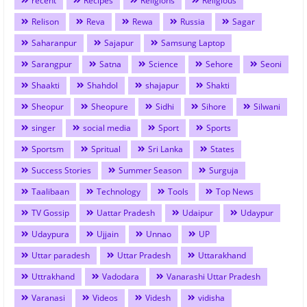
recent
Recipes
Religions
Religious
Relison
Reva
Rewa
Russia
Sagar
Saharanpur
Sajapur
Samsung Laptop
Sarangpur
Satna
Science
Sehore
Seoni
Shaakti
Shahdol
shajapur
Shakti
Sheopur
Sheopure
Sidhi
Sihore
Silwani
singer
social media
Sport
Sports
Sportsm
Spritual
Sri Lanka
States
Success Stories
Summer Season
Surguja
Taalibaan
Technology
Tools
Top News
TV Gossip
Uattar Pradesh
Udaipur
Udaypur
Udaypura
Ujjain
Unnao
UP
Uttar paradesh
Uttar Pradesh
Uttarakhand
Uttrakhand
Vadodara
Vanarashi Uttar Pradesh
Varanasi
Videos
Videsh
vidisha