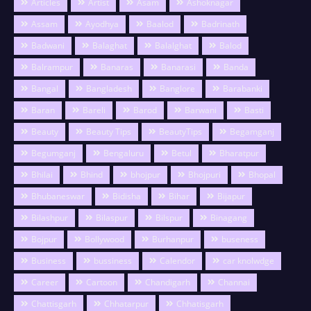
Articles
Artist
Asam
Ashoknagar
Assam
Ayodhya
Baalod
Badrinath
Badwani
Balaghat
Balalghat
Balod
Balrampur
Banaras
Banarasi
Banda
Bangal
Bangladesh
Banglore
Barabanki
Baran
Bareli
Barod
Barwani
Basti
Beauty
Beauty Tips
BeautyTips
Begamganj
Begumganj
Bengaluru
Betul
Bharatpur
Bhilai
Bhind
bhojpur
Bhojpuri
Bhopal
Bhubaneswar
Bidisha
Bihar
Bijapur
Bilashpur
Bilaspur
Bilspur
Binagang
Bojpur
Bollywood
Burhanpur
buseness
Business
bussiness
Calendor
car knolwdge
Career
Cartoon
Chandigarh
Channai
Chattisgarh
Chhatarpur
Chhatisgarh