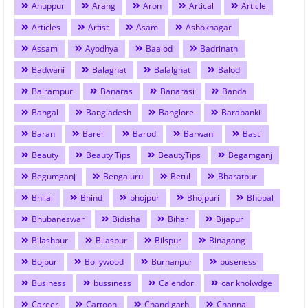
Anuppur
Arang
Aron
Artical
Article
Articles
Artist
Asam
Ashoknagar
Assam
Ayodhya
Baalod
Badrinath
Badwani
Balaghat
Balalghat
Balod
Balrampur
Banaras
Banarasi
Banda
Bangal
Bangladesh
Banglore
Barabanki
Baran
Bareli
Barod
Barwani
Basti
Beauty
Beauty Tips
BeautyTips
Begamganj
Begumganj
Bengaluru
Betul
Bharatpur
Bhilai
Bhind
bhojpur
Bhojpuri
Bhopal
Bhubaneswar
Bidisha
Bihar
Bijapur
Bilashpur
Bilaspur
Bilspur
Binagang
Bojpur
Bollywood
Burhanpur
buseness
Business
bussiness
Calendor
car knolwdge
Career
Cartoon
Chandigarh
Channai