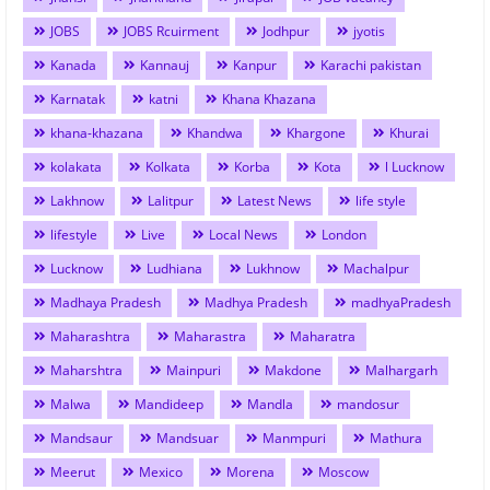
JOBS
JOBS Rcuirment
Jodhpur
jyotis
Kanada
Kannauj
Kanpur
Karachi pakistan
Karnatak
katni
Khana Khazana
khana-khazana
Khandwa
Khargone
Khurai
kolakata
Kolkata
Korba
Kota
l Lucknow
Lakhnow
Lalitpur
Latest News
life style
lifestyle
Live
Local News
London
Lucknow
Ludhiana
Lukhnow
Machalpur
Madhaya Pradesh
Madhya Pradesh
madhyaPradesh
Maharashtra
Maharastra
Maharatra
Maharshtra
Mainpuri
Makdone
Malhargarh
Malwa
Mandideep
Mandla
mandosur
Mandsaur
Mandsuar
Manmpuri
Mathura
Meerut
Mexico
Morena
Moscow