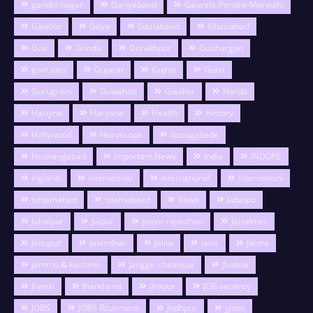
gandhi nagar
Gariyaband
Gaurela-Pendra-Marwahi
Gawlior
Gaya
Gaziabaad
Ghaziabad
Goa
Gonda
Gorakhpur
Gouhargan
govt.jobs
Gujarat
Gujrat
Guna
Gurugram
Guwahati
Gwalior
Harda
Hariyna
Haryana
Health
History
Hollywood
Horoscope
hosagabade
Hoshangabad
Important News
India
INDORE
ingland
Internatinal
international
Internationl
Ishlamabad
islamabaad
Itawa
Jabalpu
Jabalpur
Jaipur
jaipur rajasthan
Jaisalmer
Jaitupur
Jalandhar
Jalna
jalor
Jalore
jammu & kashmir
Janggir chaampa
Jhabua
Jhansi
Jharkhand
Jirapur
JOB vacancy
JOBS
JOBS Rcuirment
Jodhpur
jyotis