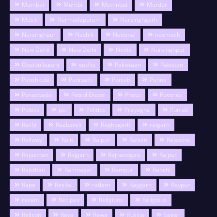
Mumbai
Mumbi
Mumnbai
Murder
Music
Narmadapuram
Narsinghgarh
Narsinghpur
Nashik
National
neemach
New Dehli
New Delhi
Noida
Nursinghpur
Obaidullaganj
outfits
Pakistaan
Pakistan
Panchkula
Panipath
Panjab
Panna
Paraswada
Petrol Diesel
Photo
Poetries
Poitics
pol
Politics
Prayagraj
Punjab
Rachi
Raebareli
Raghogarh
raigarh
Railway
Rain
Raipur
Raisen
Rajastha
Rajasthan
Rajgarh
Rajnandgao
Rajpur
Rajsthan
Ramnagar
Rampur
Ranchi
Rape
Rasifal
ratlam
Raygarh
Raypur
recent
Recipes
Religions
Religious
Relison
Reva
Rewa
Russia
Sagar