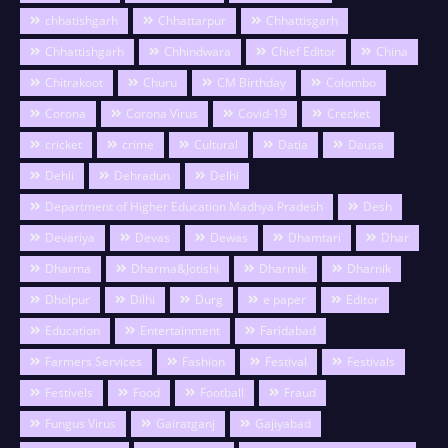
chhatishgarh
Chhattarpur
Chhattisgarh
Chhattishgarh
Chhindwara
Chief Editor
China
Chitrakoot
Churu
CM Birthday
Colombo
Corona
Corona Virus
Covid-19
Crecket
cricket
crime
Cultural
Datia
Dausa
Dehli
Dehradun
Delhi
Department of Higher Education Madhya Pradesh
Desh
Devariya
Devas
Dewas
Dhamtari
Dhar
Dharma
Dharma&Jotishi
Dharmik
Dharnik
Dholpur
Dilhi
Durg
e paper
Editor
Education
Entertainment
Faridabad
Farmers Services
Fashion
Festival
Festivals
Festivels
Food
Football
Fraud
Fungus Virus
Gairatganj
Gajiyabad