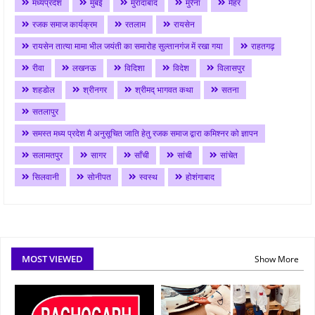
मध्यप्रदेश
मुंबई
मुरादाबाद
मुरैना
मैहर
रजक समाज कार्यक्रम
रतलाम
रायसेन
रायसेन तात्या मामा भील जयंती का समारोह सुल्तानगंज में रखा गया
राहतगढ़
रीवा
लखनऊ
विदिशा
विदेश
विलासपुर
शहडोल
श्रीनगर
श्रीमद् भागवत कथा
सतना
सतलापुर
समस्त मध्य प्रदेश मै अनुसूचित जाति हेतु रजक समाज द्वारा कमिश्नर को ज्ञापन
सलामतपुर
सागर
साँची
सांची
सांचेत
सिलवानी
सोनीपत
स्वस्थ
होशंगाबाद
MOST VIEWED
Show More