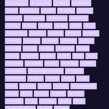
Youth Care
youthcare
अमेरिका
अलीराजपुर
इंदौर
इस्लामाबाद
उज्जैन
उत्तराखंड
उदयपुरा
उदायपुरा
ओबेदुल्लागंज
औबेदुल्लागंज
कथा वाचन
कानपुर
काबुल
खंडवा
खंडेरा
गङी
गुना
गुमशुदा महिला
गुलाबगंज
गैतरगंज
गैरतगंज
गोहरगंज
गौहरगंज
ग्यारसपुर
ग्वालियर
चिकलोद
छतरपुर
जबलपुर
जयपुर
जोधपुर
दक्षिण मुंबई
दमोह
दिल्ली
दीवानगंज
देवनगर
देवास
देश
धार
नई दिल्ली
नई दिल्ली
नटेरन
नरसिंहपुर
पानीपत
पुणे महाराष्ट्र
प्रधानमंत्री मानधन योजना
प्रयागराज
प्रेस विज्ञप्ति
बङवानी
बम्होरी
बरेली
बाङी
बाडी
बाराबंकी
बिहार
बेगमगंज
बेगमगंज/सिलवानी
भारत
भिंड
भोपाल
मंडीदीप
मण्डीदीप
मध्यप्रदेश
मुंबई
मुरादाबाद
मुरैना
मैहर
रजक समाज कार्यक्रम
रतलाम
रायसेन