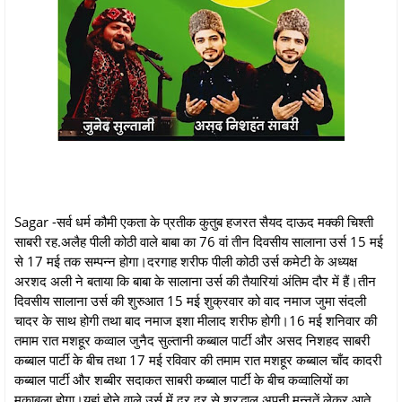
Sagar -सर्व धर्म कौमी एकता के प्रतीक कुतुब हजरत सैयद दाऊद मक्की चिश्ती
साबरी रह.अलैह पीली कोठी वाले बाबा का 76 वां तीन दिवसीय सालाना उर्स 15 मई
से 17 मई तक सम्पन्न होगा।दरगाह शरीफ पीली कोठी उर्स कमेटी के अध्यक्ष
अरशद अली ने बताया कि बाबा के सालाना उर्स की तैयारियां अंतिम दौर में हैं।तीन
दिवसीय सालाना उर्स की शुरुआत 15 मई शुक्रवार को वाद नमाज जुमा संदली
चादर के साथ होगी तथा बाद नमाज इशा मीलाद शरीफ होगी।16 मई शनिवार की
तमाम रात मशहूर कव्वाल जुनैद सुल्तानी कब्बाल पार्टी और असद निशहद साबरी
कब्बाल पार्टी के बीच तथा 17 मई रविवार की तमाम रात मशहूर कब्बाल चाँद कादरी
कब्बाल पार्टी और शब्बीर सदाकत साबरी कब्बाल पार्टी के बीच कव्वालियों का
मुकाबला होगा।यहां होने वाले उर्स में दूर दूर से श्रद्धालु अपनी मन्नतें लेकर आते