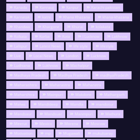
Kanada
Kannauj
Kanpur
Karachi pakistan
Karnatak
katni
Khana Khazana
khana-khazana
Khandwa
Khargone
Khurai
kolakata
Kolkata
Korba
Kota
l Lucknow
Lakhnow
Lalitpur
Latest News
life style
lifestyle
Live
Local News
London
Lucknow
Ludhiana
Lukhnow
Machalpur
Madhaya Pradesh
Madhya Pradesh
madhyaPradesh
Maharashtra
Maharastra
Maharatra
Maharshtra
Mainpuri
Makdone
Malhargarh
Malwa
Mandideep
Mandla
mandosur
Mandsaur
Mandsuar
Manmpuri
Mathura
Meerut
Mexico
Morena
Moscow
Motivation
mp
Mugawali
mukulsaray