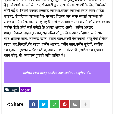
हैं।उर्स आयोजन को लेकर उर्स कमेटी द्वारा उर्स की व्यवस्थाओं के लिए जिम्मेवारी
सौंपी गई है।जिसमें दरगाह सजावट व्यवस्था,बाजार व्यवस्था,स्टेज व्यवस्था,टेट-
साउण्ड, डेकोरेशन व्यवस्था,देग- प्रसाद वितरण और साफ सफाई व्यवस्था को
लेकर बनाये गये प्रभारी बनाए गए हैं।उर्स सफलतम संपन्न कराने को लेकर दरगाह
शरीफ पीली कोठी उर्स कमेटी के अध्यक्ष अरशद अली, सचिव अरशद
अयूब,कोषाध्यक्ष शहबाज़ खान,सह सचिव सोनू मलिक,उमर सौदागर, जानिसार
राफे,आसिफ खान, शाहरुख खान, ईशान खान,लक्ष्मी केशरवानी, राजू बेगी,शैलेंद्र
यादव, बाबू मिस्त्री,देव यादव, शमीम अहमद, वसीम खान,वसीम कुरैशी, नफीस
खान,अली मुस्तफा,अर्पित खटीक, अकरम खान,नीरज जैन,सोहेल खान,जावेद
खान सोनू, मो. अफजल कुरैशी आदि शामिल हैं।
Below Post Responsive Ads code (Google Ads)
Tags
Sagar