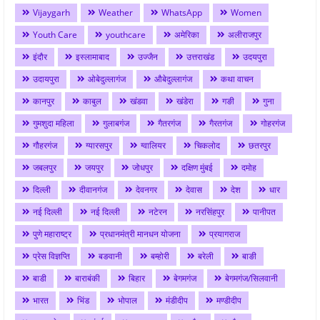
Vijaygarh
Weather
WhatsApp
Women
Youth Care
youthcare
अमेरिका
अलीराजपुर
इंदौर
इस्लामाबाद
उज्जैन
उत्तराखंड
उदयपुरा
उदायपुरा
ओबेदुल्लागंज
औबेदुल्लागंज
कथा वाचन
कानपुर
काबुल
खंडवा
खंडेरा
गङी
गुना
गुमशुदा महिला
गुलाबगंज
गैतरगंज
गैरतगंज
गोहरगंज
गौहरगंज
ग्यारसपुर
ग्वालियर
चिकलोद
छतरपुर
जबलपुर
जयपुर
जोधपुर
दक्षिण मुंबई
दमोह
दिल्ली
दीवानगंज
देवनगर
देवास
देश
धार
नई दिल्ली
नई दिल्ली
नटेरन
नरसिंहपुर
पानीपत
पुणे महाराष्ट्र
प्रधानमंत्री मानधन योजना
प्रयागराज
प्रेस विज्ञप्ति
बङवानी
बम्होरी
बरेली
बाङी
बाडी
बाराबंकी
बिहार
बेगमगंज
बेगमगंज/सिलवानी
भारत
भिंड
भोपाल
मंडीदीप
मण्डीदीप