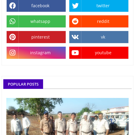
facebook
twitter
whatsapp
reddit
pinterest
vk
instagram
youtube
POPULAR POSTS