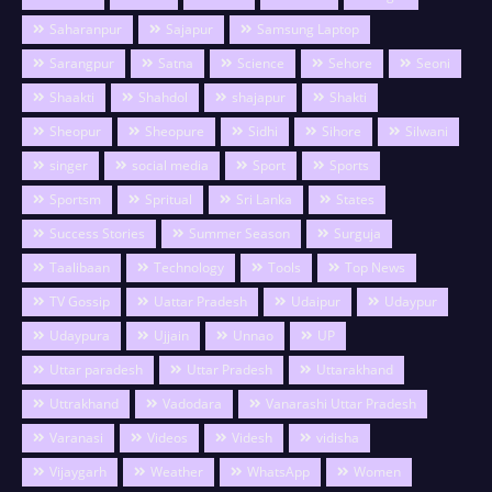
Saharanpur
Sajapur
Samsung Laptop
Sarangpur
Satna
Science
Sehore
Seoni
Shaakti
Shahdol
shajapur
Shakti
Sheopur
Sheopure
Sidhi
Sihore
Silwani
singer
social media
Sport
Sports
Sportsm
Spritual
Sri Lanka
States
Success Stories
Summer Season
Surguja
Taalibaan
Technology
Tools
Top News
TV Gossip
Uattar Pradesh
Udaipur
Udaypur
Udaypura
Ujjain
Unnao
UP
Uttar paradesh
Uttar Pradesh
Uttarakhand
Uttrakhand
Vadodara
Vanarashi Uttar Pradesh
Varanasi
Videos
Videsh
vidisha
Vijaygarh
Weather
WhatsApp
Women