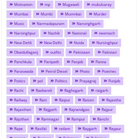
Motivation
mp
Mugawali
mukulsaray
Mumbai
Mumbi
Mumnbai
Murder
Music
Narmadapuram
Narsinghgarh
Narsinghpur
Nashik
National
neemach
New Dehli
New Delhi
Noida
Nursinghpur
Obaidullaganj
outfits
Pakistaan
Pakistan
Panchkula
Panipath
Panjab
Panna
Paraswada
Petrol Diesel
Photo
Poetries
Poitics
pol
Politics
Prayagraj
Punjab
Rachi
Raebareli
Raghogarh
raigarh
Railway
Rain
Raipur
Raisen
Rajastha
Rajasthan
Rajgarh
Rajnandgao
Rajpur
Rajsthan
Ramnagar
Rampur
Ranchi
Rape
Rasifal
ratlam
Raygarh
Raypur