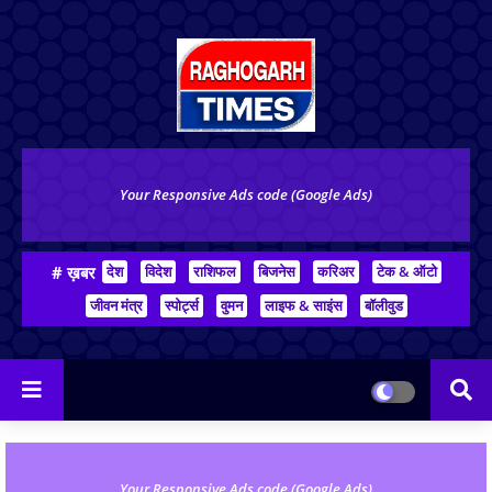
Your Responsive Ads code (Google Ads)
# ख़बर
देश
विदेश
राशिफल
बिजनेस
करिअर
टेक & ऑटो
जीवन मंत्र
स्पोर्ट्स
वुमन
लाइफ & साइंस
बॉलीवुड
Your Responsive Ads code (Google Ads)