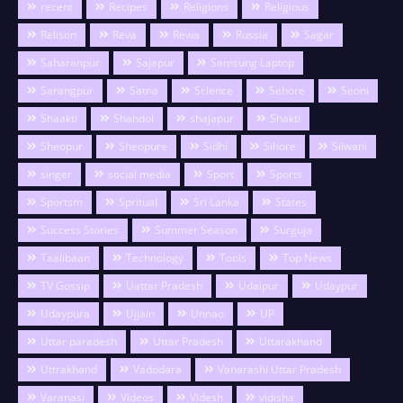
recent
Recipes
Religions
Religious
Relison
Reva
Rewa
Russia
Sagar
Saharanpur
Sajapur
Samsung Laptop
Sarangpur
Satna
Science
Sehore
Seoni
Shaakti
Shahdol
shajapur
Shakti
Sheopur
Sheopure
Sidhi
Sihore
Silwani
singer
social media
Sport
Sports
Sportsm
Spritual
Sri Lanka
States
Success Stories
Summer Season
Surguja
Taalibaan
Technology
Tools
Top News
TV Gossip
Uattar Pradesh
Udaipur
Udaypur
Udaypura
Ujjain
Unnao
UP
Uttar paradesh
Uttar Pradesh
Uttarakhand
Uttrakhand
Vadodara
Vanarashi Uttar Pradesh
Varanasi
Videos
Videsh
vidisha