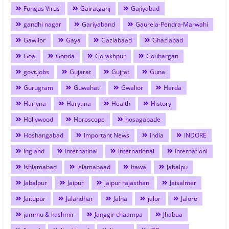
Fungus Virus
Gairatganj
Gajiyabad
gandhi nagar
Gariyaband
Gaurela-Pendra-Marwahi
Gawlior
Gaya
Gaziabaad
Ghaziabad
Goa
Gonda
Gorakhpur
Gouhargan
govt.jobs
Gujarat
Gujrat
Guna
Gurugram
Guwahati
Gwalior
Harda
Hariyna
Haryana
Health
History
Hollywood
Horoscope
hosagabade
Hoshangabad
Important News
India
INDORE
ingland
Internatinal
international
Internationl
Ishlamabad
islamabaad
Itawa
Jabalpu
Jabalpur
Jaipur
jaipur rajasthan
Jaisalmer
Jaitupur
Jalandhar
Jalna
jalor
Jalore
jammu & kashmir
Janggir chaampa
Jhabua