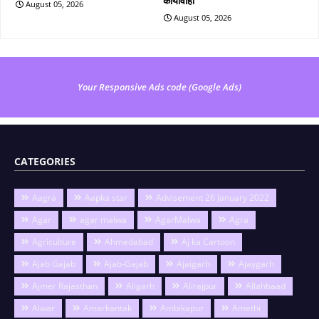
कार्यावाही
August 05, 2026
August 05, 2026
Your Responsive Ads code (Google Ads)
CATEGORIES
Aagra
Aapka star
Advisement 26 January 2022
Agar
agar malwa
AgarMalwa
Agra
Agriculture
Ahmedabad
Aj ka Cartoon
Ajab Gajab
Ajab-Gajab
Ajaigarh
Ajaygarh
Ajmer Rajasthan
Aligarh
Alirajpur
Allahbaad
Alwar
Amarkantak
Ambikapur
Amethi