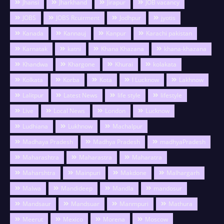
Jhansi
Jharkhand
Jirapur
JOB vacancy
JOBS
JOBS Rcuirment
Jodhpur
jyotis
Kanada
Kannauj
Kanpur
Karachi pakistan
Karnatak
katni
Khana Khazana
khana-khazana
Khandwa
Khargone
Khurai
kolakata
Kolkata
Korba
Kota
l Lucknow
Lakhnow
Lalitpur
Latest News
life style
lifestyle
Live
Local News
London
Lucknow
Ludhiana
Lukhnow
Machalpur
Madhaya Pradesh
Madhya Pradesh
madhyaPradesh
Maharashtra
Maharastra
Maharatra
Maharshtra
Mainpuri
Makdone
Malhargarh
Malwa
Mandideep
Mandla
mandosur
Mandsaur
Mandsuar
Manmpuri
Mathura
Meerut
Mexico
Morena
Moscow