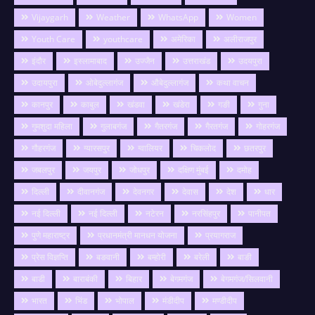
Vijaygarh
Weather
WhatsApp
Women
Youth Care
youthcare
अमेरिका
अलीराजपुर
इंदौर
इस्लामाबाद
उज्जैन
उत्तराखंड
उदयपुरा
उदायपुरा
ओबेदुल्लागंज
औबेदुल्लागंज
कथा वाचन
कानपुर
काबुल
खंडवा
खंडेरा
गङी
गुना
गुमशुदा महिला
गुलाबगंज
गैतरगंज
गैरतगंज
गोहरगंज
गौहरगंज
ग्यारसपुर
ग्वालियर
चिकलोद
छतरपुर
जबलपुर
जयपुर
जोधपुर
दक्षिण मुंबई
दमोह
दिल्ली
दीवानगंज
देवनगर
देवास
देश
धार
नई दिल्ली
नई दिल्ली
नटेरन
नरसिंहपुर
पानीपत
पुणे महाराष्ट्र
प्रधानमंत्री मानधन योजना
प्रयागराज
प्रेस विज्ञप्ति
बङवानी
बम्होरी
बरेली
बाङी
बाडी
बाराबंकी
बिहार
बेगमगंज
बेगमगंज/सिलवानी
भारत
भिंड
भोपाल
मंडीदीप
मण्डीदीप