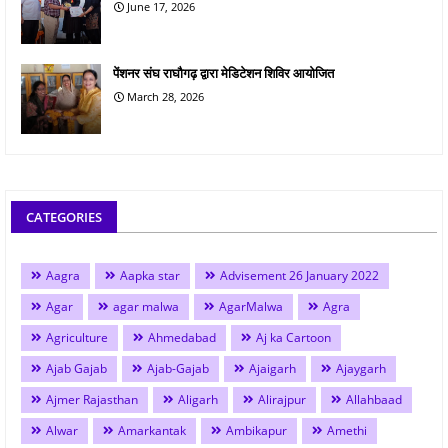
June 17, 2026
पेंशनर संघ राघौगढ़ द्वारा मेडिटेशन शिविर आयोजित
March 28, 2026
CATEGORIES
Aagra
Aapka star
Advisement 26 January 2022
Agar
agar malwa
AgarMalwa
Agra
Agriculture
Ahmedabad
Aj ka Cartoon
Ajab Gajab
Ajab-Gajab
Ajaigarh
Ajaygarh
Ajmer Rajasthan
Aligarh
Alirajpur
Allahbaad
Alwar
Amarkantak
Ambikapur
Amethi