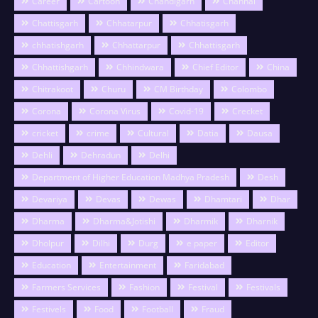
Career
Cartoon
Chandigarh
Channai
Chattisgarh
Chhatarpur
Chhatisgarh
chhatishgarh
Chhattarpur
Chhattisgarh
Chhattishgarh
Chhindwara
Chief Editor
China
Chitrakoot
Churu
CM Birthday
Colombo
Corona
Corona Virus
Covid-19
Crecket
cricket
crime
Cultural
Datia
Dausa
Dehli
Dehradun
Delhi
Department of Higher Education Madhya Pradesh
Desh
Devariya
Devas
Dewas
Dhamtari
Dhar
Dharma
Dharma&Jotishi
Dharmik
Dharnik
Dholpur
Dilhi
Durg
e paper
Editor
Education
Entertainment
Faridabad
Farmers Services
Fashion
Festival
Festivals
Festivels
Food
Football
Fraud