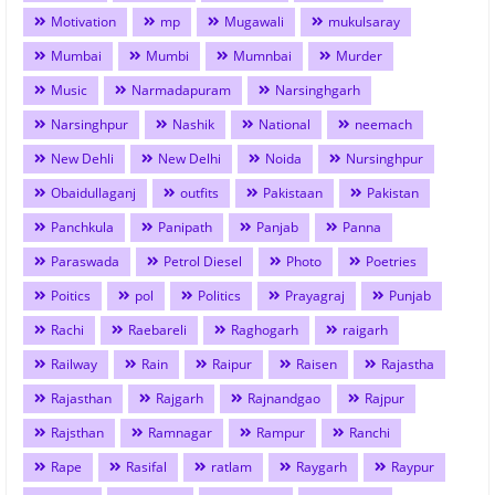
Motivation
mp
Mugawali
mukulsaray
Mumbai
Mumbi
Mumnbai
Murder
Music
Narmadapuram
Narsinghgarh
Narsinghpur
Nashik
National
neemach
New Dehli
New Delhi
Noida
Nursinghpur
Obaidullaganj
outfits
Pakistaan
Pakistan
Panchkula
Panipath
Panjab
Panna
Paraswada
Petrol Diesel
Photo
Poetries
Poitics
pol
Politics
Prayagraj
Punjab
Rachi
Raebareli
Raghogarh
raigarh
Railway
Rain
Raipur
Raisen
Rajastha
Rajasthan
Rajgarh
Rajnandgao
Rajpur
Rajsthan
Ramnagar
Rampur
Ranchi
Rape
Rasifal
ratlam
Raygarh
Raypur