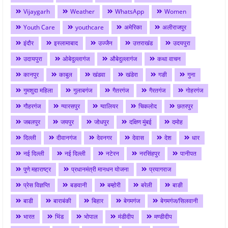
Vijaygarh
Weather
WhatsApp
Women
Youth Care
youthcare
अमेरिका
अलीराजपुर
इंदौर
इस्लामाबाद
उज्जैन
उत्तराखंड
उदयपुरा
उदायपुरा
ओबेदुल्लागंज
औबेदुल्लागंज
कथा वाचन
कानपुर
काबुल
खंडवा
खंडेरा
गङी
गुना
गुमशुदा महिला
गुलाबगंज
गैतरगंज
गैरतगंज
गोहरगंज
गौहरगंज
ग्यारसपुर
ग्वालियर
चिकलोद
छतरपुर
जबलपुर
जयपुर
जोधपुर
दक्षिण मुंबई
दमोह
दिल्ली
दीवानगंज
देवनगर
देवास
देश
धार
नई दिल्ली
नई दिल्ली
नटेरन
नरसिंहपुर
पानीपत
पुणे महाराष्ट्र
प्रधानमंत्री मानधन योजना
प्रयागराज
प्रेस विज्ञप्ति
बङवानी
बम्होरी
बरेली
बाङी
बाडी
बाराबंकी
बिहार
बेगमगंज
बेगमगंज/सिलवानी
भारत
भिंड
भोपाल
मंडीदीप
मण्डीदीप