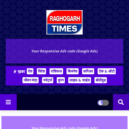
Your Responsive Ads code (Google Ads)
# ख़बर
देश
विदेश
राशिफल
बिजनेस
करिअर
टेक & ऑटो
जीवन मंत्र
स्पोर्ट्स
वुमन
लाइफ & साइंस
बॉलीवुड
Your Responsive Ads code (Google Ads)