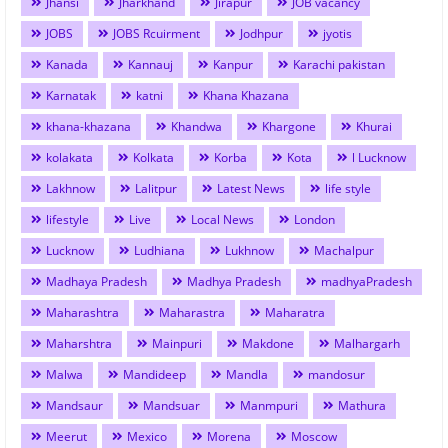
Jhansi
Jharkhand
Jirapur
JOB vacancy
JOBS
JOBS Rcuirment
Jodhpur
jyotis
Kanada
Kannauj
Kanpur
Karachi pakistan
Karnatak
katni
Khana Khazana
khana-khazana
Khandwa
Khargone
Khurai
kolakata
Kolkata
Korba
Kota
l Lucknow
Lakhnow
Lalitpur
Latest News
life style
lifestyle
Live
Local News
London
Lucknow
Ludhiana
Lukhnow
Machalpur
Madhaya Pradesh
Madhya Pradesh
madhyaPradesh
Maharashtra
Maharastra
Maharatra
Maharshtra
Mainpuri
Makdone
Malhargarh
Malwa
Mandideep
Mandla
mandosur
Mandsaur
Mandsuar
Manmpuri
Mathura
Meerut
Mexico
Morena
Moscow