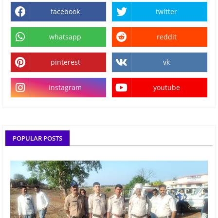
facebook
twitter
whatsapp
reddit
pinterest
vk
instagram
youtube
POPULAR POSTS