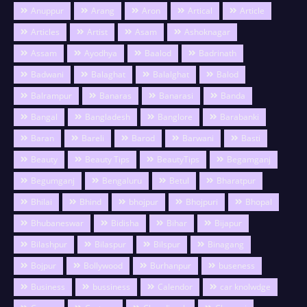
Anuppur
Arang
Aron
Artical
Article
Articles
Artist
Asam
Ashoknagar
Assam
Ayodhya
Baalod
Badrinath
Badwani
Balaghat
Balalghat
Balod
Balrampur
Banaras
Banarasi
Banda
Bangal
Bangladesh
Banglore
Barabanki
Baran
Bareli
Barod
Barwani
Basti
Beauty
Beauty Tips
BeautyTips
Begamganj
Begumganj
Bengaluru
Betul
Bharatpur
Bhilai
Bhind
bhojpur
Bhojpuri
Bhopal
Bhubaneswar
Bidisha
Bihar
Bijapur
Bilashpur
Bilaspur
Bilspur
Binagang
Bojpur
Bollywood
Burhanpur
buseness
Business
bussiness
Calendor
car knolwdge