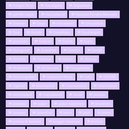
Fungus Virus
Gairatganj
Gajiyabad
gandhi nagar
Gariyaband
Gaurela-Pendra-Marwahi
Gawlior
Gaya
Gaziabaad
Ghaziabad
Goa
Gonda
Gorakhpur
Gouhargan
govt.jobs
Gujarat
Gujrat
Guna
Gurugram
Guwahati
Gwalior
Harda
Hariyna
Haryana
Health
History
Hollywood
Horoscope
hosagabade
Hoshangabad
Important News
India
INDORE
ingland
Internatinal
international
Internationl
Ishlamabad
islamabaad
Itawa
Jabalpu
Jabalpur
Jaipur
jaipur rajasthan
Jaisalmer
Jaitupur
Jalandhar
Jalna
jalor
Jalore
jammu & kashmir
Janggir chaampa
Jhabua