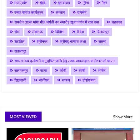
मध्यप्रदेश
मुंबई
मुरादाबाद
मुरैना
मैहर
रजक समाज कार्यक्रम
रतलाम
रायसेन
रायसेन तात्या मामा भील जयंती का समारोह सुल्तानगंज में रखा गया
राहतगढ़
रीवा
लखनऊ
विदिशा
विदेश
विलासपुर
शहडोल
श्रीनगर
श्रीमद् भागवत कथा
सतना
सतलापुर
समस्त मध्य प्रदेश मै अनुसूचित जाति हेतु रजक समाज द्वारा कमिश्नर को ज्ञापन
सलामतपुर
सागर
साँची
सांची
सांचेत
सिलवानी
सोनीपत
स्वस्थ
होशंगाबाद
MOST VIEWED
Show More