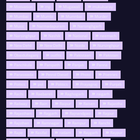
Motivation
mp
Mugawali
mukulsaray
Mumbai
Mumbi
Mumnbai
Murder
Music
Narmadapuram
Narsinghgarh
Narsinghpur
Nashik
National
neemach
New Dehli
New Delhi
Noida
Nursinghpur
Obaidullaganj
outfits
Pakistaan
Pakistan
Panchkula
Panipath
Panjab
Panna
Paraswada
Petrol Diesel
Photo
Poetries
Poitics
pol
Politics
Prayagraj
Punjab
Rachi
Raebareli
Raghogarh
raigarh
Railway
Rain
Raipur
Raisen
Rajastha
Rajasthan
Rajgarh
Rajnandgao
Rajpur
Rajsthan
Ramnagar
Rampur
Ranchi
Rape
Rasifal
ratlam
Raygarh
Raypur