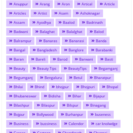
Anuppur
Arang
Aron
Artical
Article
Articles
Artist
Asam
Ashoknagar
Assam
Ayodhya
Baalod
Badrinath
Badwani
Balaghat
Balalghat
Balod
Balrampur
Banaras
Banarasi
Banda
Bangal
Bangladesh
Banglore
Barabanki
Baran
Bareli
Barod
Barwani
Basti
Beauty
Beauty Tips
BeautyTips
Begamganj
Begumganj
Bengaluru
Betul
Bharatpur
Bhilai
Bhind
bhojpur
Bhojpuri
Bhopal
Bhubaneswar
Bidisha
Bihar
Bijapur
Bilashpur
Bilaspur
Bilspur
Binagang
Bojpur
Bollywood
Burhanpur
buseness
Business
bussiness
Calendor
car knolwdge
Career
Cartoon
Chandigarh
Channai