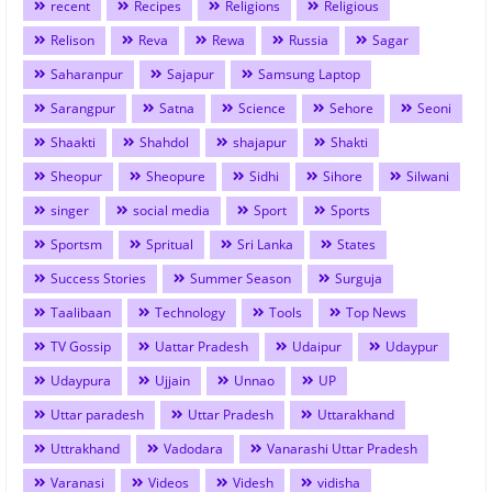
recent
Recipes
Religions
Religious
Relison
Reva
Rewa
Russia
Sagar
Saharanpur
Sajapur
Samsung Laptop
Sarangpur
Satna
Science
Sehore
Seoni
Shaakti
Shahdol
shajapur
Shakti
Sheopur
Sheopure
Sidhi
Sihore
Silwani
singer
social media
Sport
Sports
Sportsm
Spritual
Sri Lanka
States
Success Stories
Summer Season
Surguja
Taalibaan
Technology
Tools
Top News
TV Gossip
Uattar Pradesh
Udaipur
Udaypur
Udaypura
Ujjain
Unnao
UP
Uttar paradesh
Uttar Pradesh
Uttarakhand
Uttrakhand
Vadodara
Vanarashi Uttar Pradesh
Varanasi
Videos
Videsh
vidisha