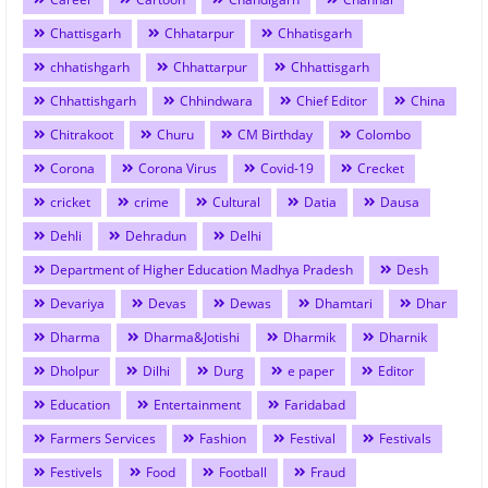
Chattisgarh
Chhatarpur
Chhatisgarh
chhatishgarh
Chhattarpur
Chhattisgarh
Chhattishgarh
Chhindwara
Chief Editor
China
Chitrakoot
Churu
CM Birthday
Colombo
Corona
Corona Virus
Covid-19
Crecket
cricket
crime
Cultural
Datia
Dausa
Dehli
Dehradun
Delhi
Department of Higher Education Madhya Pradesh
Desh
Devariya
Devas
Dewas
Dhamtari
Dhar
Dharma
Dharma&Jotishi
Dharmik
Dharnik
Dholpur
Dilhi
Durg
e paper
Editor
Education
Entertainment
Faridabad
Farmers Services
Fashion
Festival
Festivals
Festivels
Food
Football
Fraud