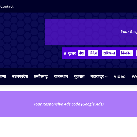
Contact
Your Res
# ख़बर
देश
विदेश
राशिफल
बिजनेस
याणा
उत्तरप्रदेश
छत्तीसगढ़
राजस्थान
गुजरात
महाराष्ट्र
Video
WA
Your Responsive Ads code (Google Ads)