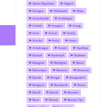
Ajmer Rajasthan
Aligarh
Alirajpur
Allahbaad
Alwar
Amarkantak
Ambikapur
Amethi
Anuppur
Arang
Aron
Artical
Article
Articles
Artist
Asam
Ashoknagar
Assam
Ayodhya
Baalod
Badrinath
Badwani
Balaghat
Balalghat
Balod
Balrampur
Banaras
Banarasi
Banda
Bangal
Bangladesh
Banglore
Barabanki
Baran
Bareli
Barod
Barwani
Basti
Beauty
Beauty Tips