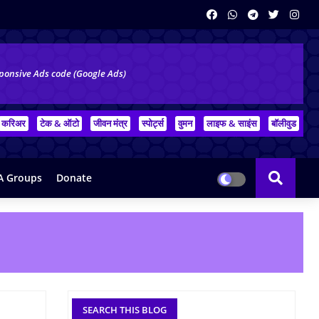
ponsive Ads code (Google Ads)
करिअर
टेक & ऑटो
जीवन मंत्र
स्पोर्ट्स
वुमन
लाइफ & साइंस
बॉलीवुड
 Groups
Donate
SEARCH THIS BLOG