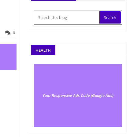
0
HEALTH
Your Responsive Ads Code (Google Ads)