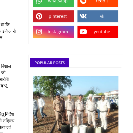
whatsapp
reddit
pinterest
vk
 था कि
रसाइकिल से
instagram
youtube
ाल
POPULAR POSTS
े विशाल
। जो
 आरोपी
0(3),
ु निर्देश
को सक्रिय
कता एवं