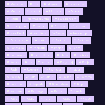
Motivation
mp
Mugawali
mukulsaray
Mumbai
Mumbi
Mumnbai
Murder
Music
Narmadapuram
Narsinghgarh
Narsinghpur
Nashik
National
neemach
New Dehli
New Delhi
Noida
Nursinghpur
Obaidullaganj
outfits
Pakistaan
Pakistan
Panchkula
Panipath
Panjab
Panna
Paraswada
Petrol Diesel
Photo
Poetries
Poitics
pol
Politics
Prayagraj
Punjab
Rachi
Raebareli
Raghogarh
raigarh
Railway
Rain
Raipur
Raisen
Rajastha
Rajasthan
Rajgarh
Rajnandgao
Rajpur
Rajsthan
Ramnagar
Rampur
Ranchi
Rape
Rasifal
ratlam
Raygarh
Raypur