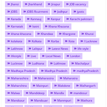
Jhansi
Jharkhand
Jirapur
JOB vacancy
JOBS
JOBS Rcuirment
Jodhpur
jyotis
Kanada
Kannauj
Kanpur
Karachi pakistan
Karnatak
katni
Khana Khazana
khana-khazana
Khandwa
Khargone
Khurai
kolakata
Kolkata
Korba
Kota
l Lucknow
Lakhnow
Lalitpur
Latest News
life style
lifestyle
Live
Local News
London
Lucknow
Ludhiana
Lukhnow
Machalpur
Madhaya Pradesh
Madhya Pradesh
madhyaPradesh
Maharashtra
Maharastra
Maharatra
Maharshtra
Mainpuri
Makdone
Malhargarh
Malwa
Mandideep
Mandla
mandosur
Mandsaur
Mandsuar
Manmpuri
Mathura