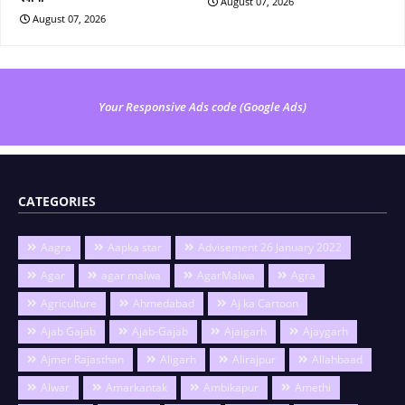
August 07, 2026
August 07, 2026
Your Responsive Ads code (Google Ads)
CATEGORIES
Aagra
Aapka star
Advisement 26 January 2022
Agar
agar malwa
AgarMalwa
Agra
Agriculture
Ahmedabad
Aj ka Cartoon
Ajab Gajab
Ajab-Gajab
Ajaigarh
Ajaygarh
Ajmer Rajasthan
Aligarh
Alirajpur
Allahbaad
Alwar
Amarkantak
Ambikapur
Amethi