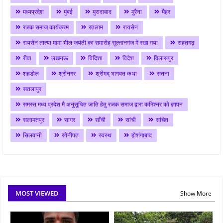
मध्यप्रदेश
मुंबई
मुरादाबाद
मुरैना
मैहर
रजक समाज कार्यक्रम
रतलाम
रायसेन
रायसेन तात्या मामा भील जयंती का समारोह सुल्तानगंज में रखा गया
राहतगढ़
रीवा
लखनऊ
विदिशा
विदेश
विलासपुर
शहडोल
श्रीनगर
श्रीमद् भागवत कथा
सतना
सतलापुर
समस्त मध्य प्रदेश मै अनुसूचित जाति हेतु रजक समाज द्वारा कमिश्नर को ज्ञापन
सलामतपुर
सागर
साँची
सांची
सांचेत
सिलवानी
सोनीपत
स्वस्थ
होशंगाबाद
MOST VIEWED
Show More