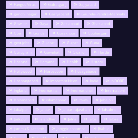
Fungus Virus
Gairatganj
Gajiyabad
gandhi nagar
Gariyaband
Gaurela-Pendra-Marwahi
Gawlior
Gaya
Gaziabaad
Ghaziabad
Goa
Gonda
Gorakhpur
Gouhargan
govt.jobs
Gujarat
Gujrat
Guna
Gurugram
Guwahati
Gwalior
Harda
Hariyna
Haryana
Health
History
Hollywood
Horoscope
hosagabade
Hoshangabad
Important News
India
INDORE
ingland
Internatinal
international
Internationl
Ishlamabad
islamabaad
Itawa
Jabalpu
Jabalpur
Jaipur
jaipur rajasthan
Jaisalmer
Jaitupur
Jalandhar
Jalna
jalor
Jalore
jammu & kashmir
Janggir chaampa
Jhabua