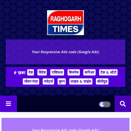
Your Responsive Ads code (Google Ads)
# ख़बर
देश
विदेश
राशिफल
बिजनेस
करिअर
टेक & ऑटो
जीवन मंत्र
स्पोर्ट्स
वुमन
लाइफ & साइंस
बॉलीवुड
Your Responsive Ads code (Google Ads)