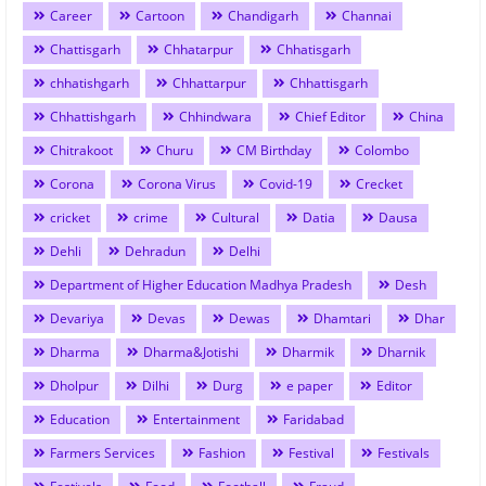
Career
Cartoon
Chandigarh
Channai
Chattisgarh
Chhatarpur
Chhatisgarh
chhatishgarh
Chhattarpur
Chhattisgarh
Chhattishgarh
Chhindwara
Chief Editor
China
Chitrakoot
Churu
CM Birthday
Colombo
Corona
Corona Virus
Covid-19
Crecket
cricket
crime
Cultural
Datia
Dausa
Dehli
Dehradun
Delhi
Department of Higher Education Madhya Pradesh
Desh
Devariya
Devas
Dewas
Dhamtari
Dhar
Dharma
Dharma&Jotishi
Dharmik
Dharnik
Dholpur
Dilhi
Durg
e paper
Editor
Education
Entertainment
Faridabad
Farmers Services
Fashion
Festival
Festivals