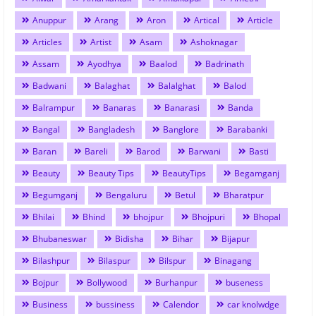
Anuppur
Arang
Aron
Artical
Article
Articles
Artist
Asam
Ashoknagar
Assam
Ayodhya
Baalod
Badrinath
Badwani
Balaghat
Balalghat
Balod
Balrampur
Banaras
Banarasi
Banda
Bangal
Bangladesh
Banglore
Barabanki
Baran
Bareli
Barod
Barwani
Basti
Beauty
Beauty Tips
BeautyTips
Begamganj
Begumganj
Bengaluru
Betul
Bharatpur
Bhilai
Bhind
bhojpur
Bhojpuri
Bhopal
Bhubaneswar
Bidisha
Bihar
Bijapur
Bilashpur
Bilaspur
Bilspur
Binagang
Bojpur
Bollywood
Burhanpur
buseness
Business
bussiness
Calendor
car knolwdge