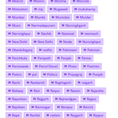
Meerut
Mexico
Morena
Moscow
Motivation
mp
Mugawali
mukulsaray
Mumbai
Mumbi
Mumnbai
Murder
Music
Narmadapuram
Narsinghgarh
Narsinghpur
Nashik
National
neemach
New Dehli
New Delhi
Noida
Nursinghpur
Obaidullaganj
outfits
Pakistaan
Pakistan
Panchkula
Panipath
Panjab
Panna
Paraswada
Petrol Diesel
Photo
Poetries
Poitics
pol
Politics
Prayagraj
Punjab
Rachi
Raebareli
Raghogarh
raigarh
Railway
Rain
Raipur
Raisen
Rajastha
Rajasthan
Rajgarh
Rajnandgao
Rajpur
Rajsthan
Ramnagar
Rampur
Ranchi
Rape
Rasifal
ratlam
Raygarh
Raypur