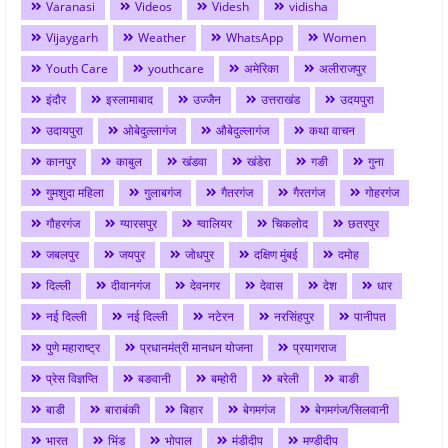
Varanasi
Videos
Videsh
vidisha
Vijaygarh
Weather
WhatsApp
Women
Youth Care
youthcare
अमेरिका
अलीराजपुर
इंदौर
इस्लामाबाद
उज्जैन
उत्तराखंड
उदयपुरा
उदायपुरा
ओबेदुल्लागंज
औबेदुल्लागंज
कथा वाचन
कानपुर
काबुल
खंडवा
खंडेरा
गङी
गुना
गुमशुदा महिला
गुलाबगंज
गैतरगंज
गैरतगंज
गोहरगंज
गौहरगंज
ग्यारसपुर
ग्वालियर
चिकलोद
छतरपुर
जबलपुर
जयपुर
जोधपुर
दक्षिण मुंबई
दमोह
दिल्ली
दीवानगंज
देवनगर
देवास
देश
धार
नई दिल्ली
नई दिल्ली
नटेरन
नरसिंहपुर
पानीपत
पुणे महाराष्ट्र
प्रधानमंत्री मानधन योजना
प्रयागराज
प्रेस विज्ञप्ति
बङवानी
बम्होरी
बरेली
बाङी
बाडी
बाराबंकी
बिहार
बेगमगंज
बेगमगंज/सिलवानी
भारत
भिंड
भोपाल
मंडीदीप
मण्डीदीप