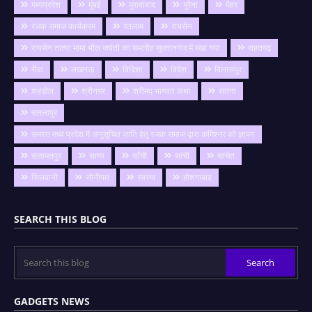
मध्यप्रदेश
मुंबई
मुरादाबाद
मुरैना
मैहर
रजक समाज कार्यक्रम
रतलाम
रायसेन
रायसेन तात्या मामा भील जयंती का समारोह सुल्तानगंज में रखा गया
राहतगढ़
रीवा
लखनऊ
विदिशा
विदेश
विलासपुर
शहडोल
श्रीनगर
श्रीमद् भागवत कथा
सतना
सतलापुर
समस्त मध्य प्रदेश मै अनुसूचित जाति हेतु रजक समाज द्वारा कमिश्नर को ज्ञापन
सलामतपुर
सागर
साँची
सांची
सांचेत
सिलवानी
सोनीपत
स्वस्थ
होशंगाबाद
SEARCH THIS BLOG
GADGETS NEWS