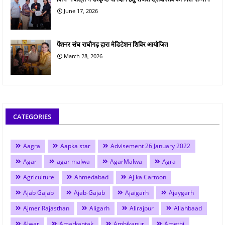
June 17, 2026
पेंशनर संघ राघौगढ़ द्वारा मेडिटेशन शिविर आयोजित
March 28, 2026
CATEGORIES
Aagra
Aapka star
Advisement 26 January 2022
Agar
agar malwa
AgarMalwa
Agra
Agriculture
Ahmedabad
Aj ka Cartoon
Ajab Gajab
Ajab-Gajab
Ajaigarh
Ajaygarh
Ajmer Rajasthan
Aligarh
Alirajpur
Allahbaad
Alwar
Amarkantak
Ambikapur
Amethi