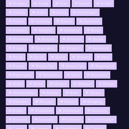
Anuppur
Arang
Aron
Artical
Article
Articles
Artist
Asam
Ashoknagar
Assam
Ayodhya
Baalod
Badrinath
Badwani
Balaghat
Balalghat
Balod
Balrampur
Banaras
Banarasi
Banda
Bangal
Bangladesh
Banglore
Barabanki
Baran
Bareli
Barod
Barwani
Basti
Beauty
Beauty Tips
BeautyTips
Begamganj
Begumganj
Bengaluru
Betul
Bharatpur
Bhilai
Bhind
bhojpur
Bhojpuri
Bhopal
Bhubaneswar
Bidisha
Bihar
Bijapur
Bilashpur
Bilaspur
Bilspur
Binagang
Bojpur
Bollywood
Burhanpur
buseness
Business
bussiness
Calendor
car knolwdge
Career
Cartoon
Chandigarh
Channai