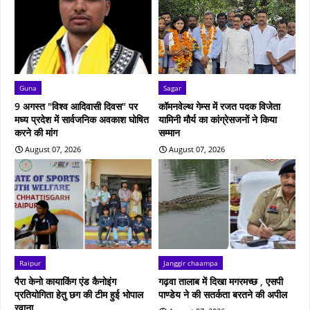
Guna
Sagar
9 अगस्त "विश्व आदिवासी दिवस" पर
कॉमनवेल्थ गेम्स में रजत पदक विजेता
मध्य प्रदेश में सार्वजनिक अवकाश घोषित
यामिनी मौर्य का कांग्रेसजनों ने किया
करने की मांग
सम्मान
August 07, 2026
August 07, 2026
Raipur
Janggir chaampa
पैरा केनो कायाकिंग एंड कैनोइंग
गढ़वा तालाब में दिखा मगरमच्छ , एसपी
प्रतियोगिता हेतु छग की टीम हुई भोपाल
पाण्डेय ने की सतर्कता बरतने की अपील
रवाना