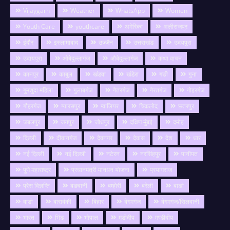
Vijaygarh
Weather
WhatsApp
Women
Youth Care
youthcare
अमेरिका
अलीराजपुर
इंदौर
इस्लामाबाद
उज्जैन
उत्तराखंड
उदयपुरा
उदायपुरा
ओबेदुल्लागंज
औबेदुल्लागंज
कथा वाचन
कानपुर
काबुल
खंडवा
खंडेरा
गङी
गुना
गुमशुदा महिला
गुलाबगंज
गैतरगंज
गैरतगंज
गोहरगंज
गौहरगंज
ग्यारसपुर
ग्वालियर
चिकलोद
छतरपुर
जबलपुर
जयपुर
जोधपुर
दक्षिण मुंबई
दमोह
दिल्ली
दीवानगंज
देवनगर
देवास
देश
धार
नई दिल्ली
नई दिल्ली
नटेरन
नरसिंहपुर
पानीपत
पुणे महाराष्ट्र
प्रधानमंत्री मानधन योजना
प्रयागराज
प्रेस विज्ञप्ति
बङवानी
बम्होरी
बरेली
बाङी
बाडी
बाराबंकी
बिहार
बेगमगंज
बेगमगंज/सिलवानी
भारत
भिंड
भोपाल
मंडीदीप
मण्डीदीप