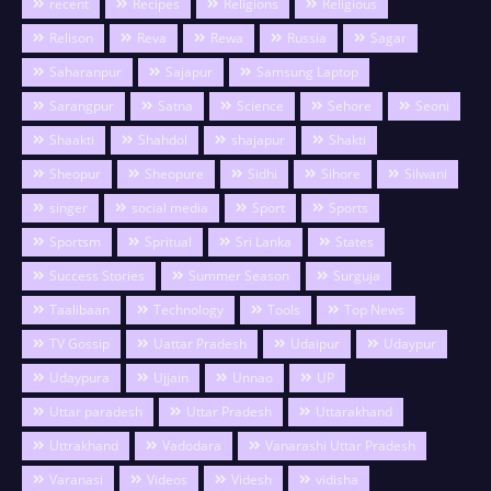
recent
Recipes
Religions
Religious
Relison
Reva
Rewa
Russia
Sagar
Saharanpur
Sajapur
Samsung Laptop
Sarangpur
Satna
Science
Sehore
Seoni
Shaakti
Shahdol
shajapur
Shakti
Sheopur
Sheopure
Sidhi
Sihore
Silwani
singer
social media
Sport
Sports
Sportsm
Spritual
Sri Lanka
States
Success Stories
Summer Season
Surguja
Taalibaan
Technology
Tools
Top News
TV Gossip
Uattar Pradesh
Udaipur
Udaypur
Udaypura
Ujjain
Unnao
UP
Uttar paradesh
Uttar Pradesh
Uttarakhand
Uttrakhand
Vadodara
Vanarashi Uttar Pradesh
Varanasi
Videos
Videsh
vidisha