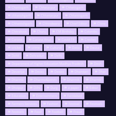
Chattisgarh
Chhatarpur
Chhatisgarh
chhatishgarh
Chhattarpur
Chhattisgarh
Chhattishgarh
Chhindwara
Chief Editor
China
Chitrakoot
Churu
CM Birthday
Colombo
Corona
Corona Virus
Covid-19
Crecket
cricket
crime
Cultural
Datia
Dausa
Dehli
Dehradun
Delhi
Department of Higher Education Madhya Pradesh
Desh
Devariya
Devas
Dewas
Dhamtari
Dhar
Dharma
Dharma&Jotishi
Dharmik
Dharnik
Dholpur
Dilhi
Durg
e paper
Editor
Education
Entertainment
Faridabad
Farmers Services
Fashion
Festival
Festivals
Festivels
Food
Football
Fraud