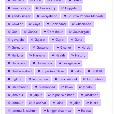
Festivels
Food
Football
Fraud
Fungus Virus
Gairatganj
Gajiyabad
gandhi nagar
Gariyaband
Gaurela-Pendra-Marwahi
Gawlior
Gaya
Gaziabaad
Ghaziabad
Goa
Gonda
Gorakhpur
Gouhargan
govt.jobs
Gujarat
Gujrat
Guna
Gurugram
Guwahati
Gwalior
Harda
Hariyna
Haryana
Health
History
Hollywood
Horoscope
hosagabade
Hoshangabad
Important News
India
INDORE
ingland
Internatinal
international
Internationl
Ishlamabad
islamabaad
Itawa
Jabalpu
Jabalpur
Jaipur
jaipur rajasthan
Jaisalmer
Jaitupur
Jalandhar
Jalna
jalor
Jalore
jammu & kashmir
Janggir chaampa
Jhabua