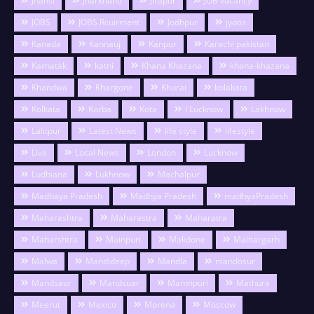
Jhansi
Jharkhand
Jirapur
JOB vacancy
JOBS
JOBS Rcuirment
Jodhpur
jyotis
Kanada
Kannauj
Kanpur
Karachi pakistan
Karnatak
katni
Khana Khazana
khana-khazana
Khandwa
Khargone
Khurai
kolakata
Kolkata
Korba
Kota
l Lucknow
Lakhnow
Lalitpur
Latest News
life style
lifestyle
Live
Local News
London
Lucknow
Ludhiana
Lukhnow
Machalpur
Madhaya Pradesh
Madhya Pradesh
madhyaPradesh
Maharashtra
Maharastra
Maharatra
Maharshtra
Mainpuri
Makdone
Malhargarh
Malwa
Mandideep
Mandla
mandosur
Mandsaur
Mandsuar
Manmpuri
Mathura
Meerut
Mexico
Morena
Moscow