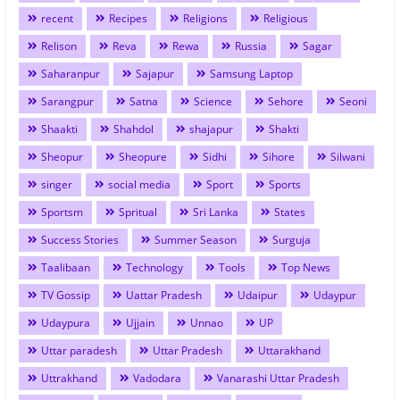
recent
Recipes
Religions
Religious
Relison
Reva
Rewa
Russia
Sagar
Saharanpur
Sajapur
Samsung Laptop
Sarangpur
Satna
Science
Sehore
Seoni
Shaakti
Shahdol
shajapur
Shakti
Sheopur
Sheopure
Sidhi
Sihore
Silwani
singer
social media
Sport
Sports
Sportsm
Spritual
Sri Lanka
States
Success Stories
Summer Season
Surguja
Taalibaan
Technology
Tools
Top News
TV Gossip
Uattar Pradesh
Udaipur
Udaypur
Udaypura
Ujjain
Unnao
UP
Uttar paradesh
Uttar Pradesh
Uttarakhand
Uttrakhand
Vadodara
Vanarashi Uttar Pradesh