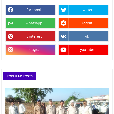
facebook
twitter
whatsapp
reddit
pinterest
vk
instagram
youtube
POPULAR POSTS