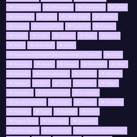
Chhattishgarh
Chhindwara
Chief Editor
China
Chitrakoot
Churu
CM Birthday
Colombo
Corona
Corona Virus
Covid-19
Crecket
cricket
crime
Cultural
Datia
Dausa
Dehli
Dehradun
Delhi
Department of Higher Education Madhya Pradesh
Desh
Devariya
Devas
Dewas
Dhamtari
Dhar
Dharma
Dharma&Jotishi
Dharmik
Dharnik
Dholpur
Dilhi
Durg
e paper
Editor
Education
Entertainment
Faridabad
Farmers Services
Fashion
Festival
Festivals
Festivels
Food
Football
Fraud
Fungus Virus
Gairatganj
Gajiyabad
gandhi nagar
Gariyaband
Gaurela-Pendra-Marwahi