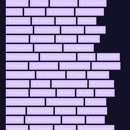
Gawlior
Gaya
Gaziabaad
Ghaziabad
Goa
Gonda
Gorakhpur
Gouhargan
govt.jobs
Gujarat
Gujrat
Guna
Gurugram
Guwahati
Gwalior
Harda
Hariyna
Haryana
Health
History
Hollywood
Horoscope
hosagabade
Hoshangabad
Important News
India
INDORE
ingland
Internatinal
international
Internationl
Ishlamabad
islamabaad
Itawa
Jabalpu
Jabalpur
Jaipur
jaipur rajasthan
Jaisalmer
Jaitupur
Jalandhar
Jalna
jalor
Jalore
jammu & kashmir
Janggir chaampa
Jhabua
Jhansi
Jharkhand
Jirapur
JOB vacancy
JOBS
JOBS Rcuirment
Jodhpur
jyotis
Kanada
Kannauj
Kanpur
Karachi pakistan