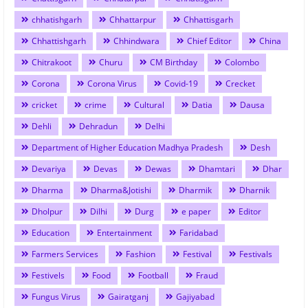
chhatishgarh
Chhattarpur
Chhattisgarh
Chhattishgarh
Chhindwara
Chief Editor
China
Chitrakoot
Churu
CM Birthday
Colombo
Corona
Corona Virus
Covid-19
Crecket
cricket
crime
Cultural
Datia
Dausa
Dehli
Dehradun
Delhi
Department of Higher Education Madhya Pradesh
Desh
Devariya
Devas
Dewas
Dhamtari
Dhar
Dharma
Dharma&Jotishi
Dharmik
Dharnik
Dholpur
Dilhi
Durg
e paper
Editor
Education
Entertainment
Faridabad
Farmers Services
Fashion
Festival
Festivals
Festivels
Food
Football
Fraud
Fungus Virus
Gairatganj
Gajiyabad