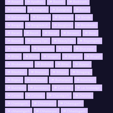
Assam
Ayodhya
Baalod
Badrinath
Badwani
Balaghat
Balalghat
Balod
Balrampur
Banaras
Banarasi
Banda
Bangal
Bangladesh
Banglore
Barabanki
Baran
Bareli
Barod
Barwani
Basti
Beauty
Beauty Tips
BeautyTips
Begamganj
Begumganj
Bengaluru
Betul
Bharatpur
Bhilai
Bhind
bhojpur
Bhojpuri
Bhopal
Bhubaneswar
Bidisha
Bihar
Bijapur
Bilashpur
Bilaspur
Bilspur
Binagang
Bojpur
Bollywood
Burhanpur
buseness
Business
bussiness
Calendor
car knolwdge
Career
Cartoon
Chandigarh
Channai
Chattisgarh
Chhatarpur
Chhatisgarh
chhatishgarh
Chhattarpur
Chhattisgarh