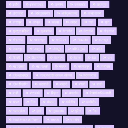
इंदौर
इस्लामाबाद
उज्जैन
उत्तराखंड
उदयपुरा
उदायपुरा
ओबेदुल्लागंज
औबेदुल्लागंज
कथा वाचन
कानपुर
काबुल
खंडवा
खंडेरा
गङी
गुना
गुमशुदा महिला
गुलाबगंज
गैतरगंज
गैरतगंज
गोहरगंज
गौहरगंज
ग्यारसपुर
ग्वालियर
चिकलोद
छतरपुर
जबलपुर
जयपुर
जोधपुर
दक्षिण मुंबई
दमोह
दिल्ली
दीवानगंज
देवनगर
देवास
देश
धार
नई दिल्ली
नई दिल्ली
नटेरन
नरसिंहपुर
पानीपत
पुणे महाराष्ट्र
प्रधानमंत्री मानधन योजना
प्रयागराज
प्रेस विज्ञप्ति
बङवानी
बम्होरी
बरेली
बाङी
बाडी
बाराबंकी
बिहार
बेगमगंज
बेगमगंज/सिलवानी
भारत
भिंड
भोपाल
मंडीदीप
मण्डीदीप
मध्यप्रदेश
मुंबई
मुरादाबाद
मुरैना
मैहर
रजक समाज कार्यक्रम
रतलाम
रायसेन