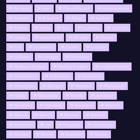
Karnatak
katni
Khana Khazana
khana-khazana
Khandwa
Khargone
Khurai
kolakata
Kolkata
Korba
Kota
l Lucknow
Lakhnow
Lalitpur
Latest News
life style
lifestyle
Live
Local News
London
Lucknow
Ludhiana
Lukhnow
Machalpur
Madhaya Pradesh
Madhya Pradesh
madhyaPradesh
Maharashtra
Maharastra
Maharatra
Maharshtra
Mainpuri
Makdone
Malhargarh
Malwa
Mandideep
Mandla
mandosur
Mandsaur
Mandsuar
Manmpuri
Mathura
Meerut
Mexico
Morena
Moscow
Motivation
mp
Mugawali
mukulsaray
Mumbai
Mumbi
Mumnbai
Murder