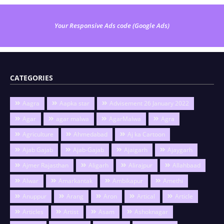
Your Responsive Ads code (Google Ads)
CATEGORIES
Aagra
Aapka star
Advisement 26 January 2022
Agar
agar malwa
AgarMalwa
Agra
Agriculture
Ahmedabad
Aj ka Cartoon
Ajab Gajab
Ajab-Gajab
Ajaigarh
Ajaygarh
Ajmer Rajasthan
Aligarh
Alirajpur
Allahbaad
Alwar
Amarkantak
Ambikapur
Amethi
Anuppur
Arang
Aron
Artical
Article
Articles
Artist
Asam
Ashoknagar