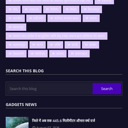
रायसेन तात्या मामा भील जयंती का समारोह सुल्तानगंज में रखा गया
राहतगढ़
रीवा
लखनऊ
विदिशा
विदेश
विलासपुर
शहडोल
श्रीनगर
श्रीमद् भागवत कथा
सतना
सतलापुर
समस्त मध्य प्रदेश मै अनुसूचित जाति हेतु रजक समाज द्वारा कमिश्नर को ज्ञापन
सलामतपुर
सागर
साँची
सांची
सांचेत
सिलवानी
सोनीपत
स्वस्थ
होशंगाबाद
SEARCH THIS BLOG
GADGETS NEWS
जिले में अब तक 445.6 मिलीमीटर औसत वर्षा दर्ज
August 07, 2026