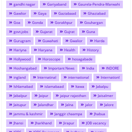
gandhi nagar
Gariyaband
Gaurela-Pendra-Marwahi
Gawlior
Gaya
Gaziabaad
Ghaziabad
Goa
Gonda
Gorakhpur
Gouhargan
govt.jobs
Gujarat
Gujrat
Guna
Gurugram
Guwahati
Gwalior
Harda
Hariyna
Haryana
Health
History
Hollywood
Horoscope
hosagabade
Hoshangabad
Important News
India
INDORE
ingland
Internatinal
international
Internationl
Ishlamabad
islamabaad
Itawa
Jabalpu
Jabalpur
Jaipur
jaipur rajasthan
Jaisalmer
Jaitupur
Jalandhar
Jalna
jalor
Jalore
jammu & kashmir
Janggir chaampa
Jhabua
Jhansi
Jharkhand
Jirapur
JOB vacancy