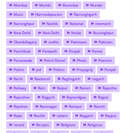
Mumbai
Mumbi
Mumnbai
Murder
Music
Narmadapuram
Narsinghgarh
Narsinghpur
Nashik
National
neemach
New Dehli
New Delhi
Noida
Nursinghpur
Obaidullaganj
outfits
Pakistaan
Pakistan
Panchkula
Panipath
Panjab
Panna
Paraswada
Petrol Diesel
Photo
Poetries
Poitics
pol
Politics
Prayagraj
Punjab
Rachi
Raebareli
Raghogarh
raigarh
Railway
Rain
Raipur
Raisen
Rajastha
Rajasthan
Rajgarh
Rajnandgao
Rajpur
Rajsthan
Ramnagar
Rampur
Ranchi
Rape
Rasifal
ratlam
Raygarh
Raypur
recent
Recipes
Religions
Religious