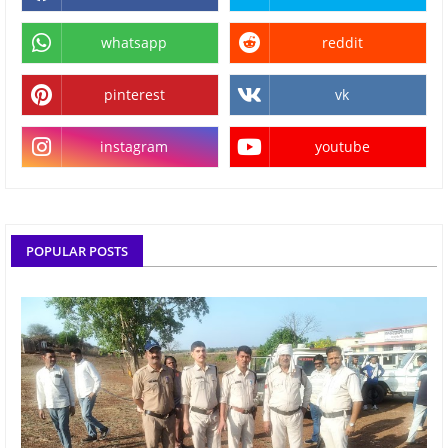
whatsapp
reddit
pinterest
vk
instagram
youtube
POPULAR POSTS