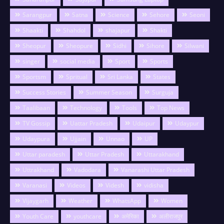
Sarangpur
Satna
Science
Sehore
Seoni
Shaakti
Shahdol
shajapur
Shakti
Sheopur
Sheopure
Sidhi
Sihore
Silwani
singer
social media
Sport
Sports
Sportsm
Spritual
Sri Lanka
States
Success Stories
Summer Season
Surguja
Taalibaan
Technology
Tools
Top News
TV Gossip
Uattar Pradesh
Udaipur
Udaypur
Udaypura
Ujjain
Unnao
UP
Uttar paradesh
Uttar Pradesh
Uttarakhand
Uttrakhand
Vadodara
Vanarashi Uttar Pradesh
Varanasi
Videos
Videsh
vidisha
Vijaygarh
Weather
WhatsApp
Women
Youth Care
youthcare
अमेरिका
अलीराजपुर