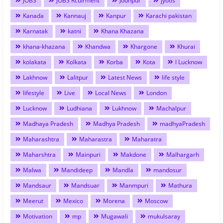
JOBS
JOBS Rcuirment
Jodhpur
jyotis
Kanada
Kannauj
Kanpur
Karachi pakistan
Karnatak
katni
Khana Khazana
khana-khazana
Khandwa
Khargone
Khurai
kolakata
Kolkata
Korba
Kota
l Lucknow
Lakhnow
Lalitpur
Latest News
life style
lifestyle
Live
Local News
London
Lucknow
Ludhiana
Lukhnow
Machalpur
Madhaya Pradesh
Madhya Pradesh
madhyaPradesh
Maharashtra
Maharastra
Maharatra
Maharshtra
Mainpuri
Makdone
Malhargarh
Malwa
Mandideep
Mandla
mandosur
Mandsaur
Mandsuar
Manmpuri
Mathura
Meerut
Mexico
Morena
Moscow
Motivation
mp
Mugawali
mukulsaray