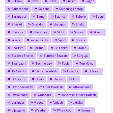
Relison
Reva
Rewa
Russia
Sagar
Saharanpur
Sajapur
Samsung Laptop
Sarangpur
Satna
Science
Sehore
Seoni
Shaakti
Shahdol
shajapur
Shakti
Sheopur
Sheopure
Sidhi
Sihore
Silwani
singer
social media
Sport
Sports
Sportsm
Spritual
Sri Lanka
States
Success Stories
Summer Season
Surguja
Taalibaan
Technology
Tools
Top News
TV Gossip
Uattar Pradesh
Udaipur
Udaypur
Udaypura
Ujjain
Unnao
UP
Uttar paradesh
Uttar Pradesh
Uttarakhand
Uttrakhand
Vadodara
Vanarashi Uttar Pradesh
Varanasi
Videos
Videsh
vidisha
Vijaygarh
Weather
WhatsApp
Women