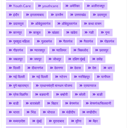
Youth Care
youthcare
अमेरिका
अलीराजपुर
इंदौर
इस्लामाबाद
उज्जैन
उत्तराखंड
उदयपुरा
उदायपुरा
ओबेदुल्लागंज
औबेदुल्लागंज
कथा वाचन
कानपुर
काबुल
खंडवा
खंडेरा
गङी
गुना
गुमशुदा महिला
गुलाबगंज
गैतरगंज
गैरतगंज
गोहरगंज
गौहरगंज
ग्यारसपुर
ग्वालियर
चिकलोद
छतरपुर
जबलपुर
जयपुर
जोधपुर
दक्षिण मुंबई
दमोह
दिल्ली
दीवानगंज
देवनगर
देवास
देश
धार
नई दिल्ली
नई दिल्ली
नटेरन
नरसिंहपुर
पानीपत
पुणे महाराष्ट्र
प्रधानमंत्री मानधन योजना
प्रयागराज
प्रेस विज्ञप्ति
बङवानी
बम्होरी
बरेली
बाङी
बाडी
बाराबंकी
बिहार
बेगमगंज
बेगमगंज/सिलवानी
भारत
भिंड
भोपाल
मंडीदीप
मण्डीदीप
मध्यप्रदेश
मुंबई
मुरादाबाद
मुरैना
मैहर