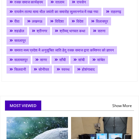
रजक समाज कार्यक्रम
रतलाम
रायसेन
रायसेन तात्या मामा भील जयंती का समारोह सुल्तानगंज में रखा गया
राहतगढ़
रीवा
लखनऊ
विदिशा
विदेश
विलासपुर
शहडोल
श्रीनगर
श्रीमद् भागवत कथा
सतना
सतलापुर
समस्त मध्य प्रदेश मै अनुसूचित जाति हेतु रजक समाज द्वारा कमिश्नर को ज्ञापन
सलामतपुर
सागर
साँची
सांची
सांचेत
सिलवानी
सोनीपत
स्वस्थ
होशंगाबाद
MOST VIEWED
Show More