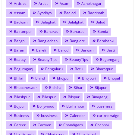
Articles
Artist
Asam
Ashoknagar
Assam
Ayodhya
Baalod
Badrinath
Badwani
Balaghat
Balalghat
Balod
Balrampur
Banaras
Banarasi
Banda
Bangal
Bangladesh
Banglore
Barabanki
Baran
Bareli
Barod
Barwani
Basti
Beauty
Beauty Tips
BeautyTips
Begamganj
Begumganj
Bengaluru
Betul
Bharatpur
Bhilai
Bhind
bhojpur
Bhojpuri
Bhopal
Bhubaneswar
Bidisha
Bihar
Bijapur
Bilashpur
Bilaspur
Bilspur
Binagang
Bojpur
Bollywood
Burhanpur
buseness
Business
bussiness
Calendor
car knolwdge
Career
Cartoon
Chandigarh
Channai
Chattisgarh
Chhatarpur
Chhatisgarh