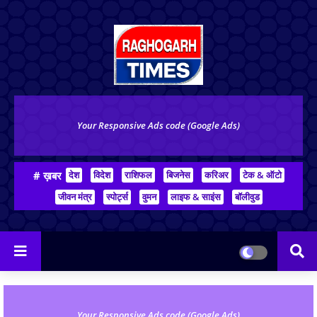
Your Responsive Ads code (Google Ads)
# ख़बर
देश
विदेश
राशिफल
बिजनेस
करिअर
टेक & ऑटो
जीवन मंत्र
स्पोर्ट्स
वुमन
लाइफ & साइंस
बॉलीवुड
Your Responsive Ads code (Google Ads)