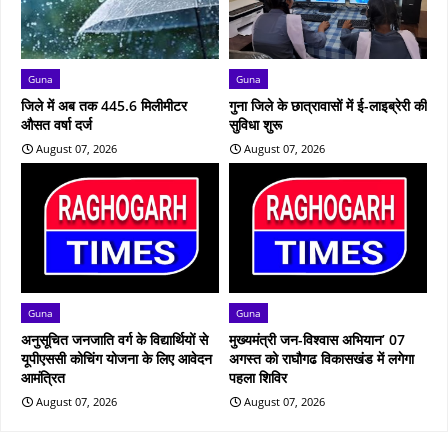
Guna
Guna
जिले में अब तक 445.6 मिलीमीटर
गुना जिले के छात्रावासों में ई-लाइब्रेरी की
औसत वर्षा दर्ज
सुविधा शुरू
August 07, 2026
August 07, 2026
Guna
Guna
अनुसूचित जनजाति वर्ग के विद्यार्थियों से
मुख्यमंत्री जन-विश्वास अभियान’ 07
यूपीएससी कोचिंग योजना के लिए आवेदन
अगस्त को राघौगढ विकासखंड में लगेगा
आमंत्रित
पहला शिविर
August 07, 2026
August 07, 2026