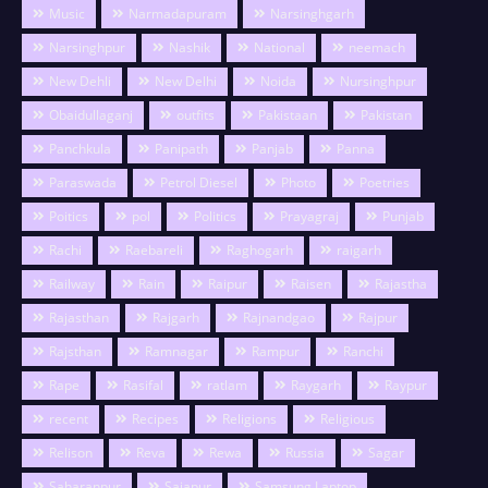
Music
Narmadapuram
Narsinghgarh
Narsinghpur
Nashik
National
neemach
New Dehli
New Delhi
Noida
Nursinghpur
Obaidullaganj
outfits
Pakistaan
Pakistan
Panchkula
Panipath
Panjab
Panna
Paraswada
Petrol Diesel
Photo
Poetries
Poitics
pol
Politics
Prayagraj
Punjab
Rachi
Raebareli
Raghogarh
raigarh
Railway
Rain
Raipur
Raisen
Rajastha
Rajasthan
Rajgarh
Rajnandgao
Rajpur
Rajsthan
Ramnagar
Rampur
Ranchi
Rape
Rasifal
ratlam
Raygarh
Raypur
recent
Recipes
Religions
Religious
Relison
Reva
Rewa
Russia
Sagar
Saharanpur
Sajapur
Samsung Laptop