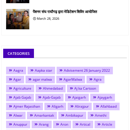
पेंशनर संघ राघौगढ़ द्वारा मेडिटेशन शिविर आयोजित
March 28, 2026
CATEGORIES
Aagra
Aapka star
Advisement 26 January 2022
Agar
agar malwa
AgarMalwa
Agra
Agriculture
Ahmedabad
Aj ka Cartoon
Ajab Gajab
Ajab-Gajab
Ajaigarh
Ajaygarh
Ajmer Rajasthan
Aligarh
Alirajpur
Allahbaad
Alwar
Amarkantak
Ambikapur
Amethi
Anuppur
Arang
Aron
Artical
Article