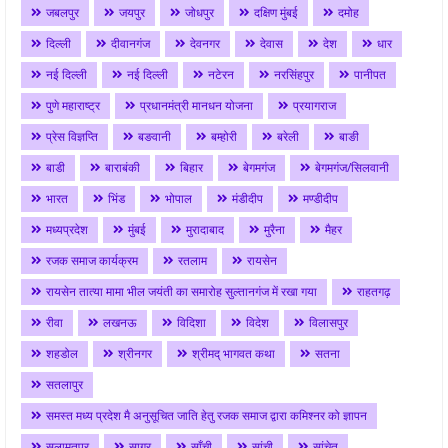
जबलपुर
जयपुर
जोधपुर
दक्षिण मुंबई
दमोह
दिल्ली
दीवानगंज
देवनगर
देवास
देश
धार
नई दिल्ली
नई दिल्ली
नटेरन
नरसिंहपुर
पानीपत
पुणे महाराष्ट्र
प्रधानमंत्री मानधन योजना
प्रयागराज
प्रेस विज्ञप्ति
बङवानी
बम्होरी
बरेली
बाङी
बाडी
बाराबंकी
बिहार
बेगमगंज
बेगमगंज/सिलवानी
भारत
भिंड
भोपाल
मंडीदीप
मण्डीदीप
मध्यप्रदेश
मुंबई
मुरादाबाद
मुरैना
मैहर
रजक समाज कार्यक्रम
रतलाम
रायसेन
रायसेन तात्या मामा भील जयंती का समारोह सुल्तानगंज में रखा गया
राहतगढ़
रीवा
लखनऊ
विदिशा
विदेश
विलासपुर
शहडोल
श्रीनगर
श्रीमद् भागवत कथा
सतना
सतलापुर
समस्त मध्य प्रदेश मै अनुसूचित जाति हेतु रजक समाज द्वारा कमिश्नर को ज्ञापन
सलामतपुर
सागर
साँची
सांची
सांचेत