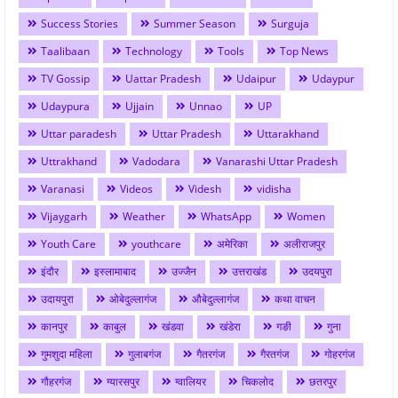
Success Stories
Summer Season
Surguja
Taalibaan
Technology
Tools
Top News
TV Gossip
Uattar Pradesh
Udaipur
Udaypur
Udaypura
Ujjain
Unnao
UP
Uttar paradesh
Uttar Pradesh
Uttarakhand
Uttrakhand
Vadodara
Vanarashi Uttar Pradesh
Varanasi
Videos
Videsh
vidisha
Vijaygarh
Weather
WhatsApp
Women
Youth Care
youthcare
अमेरिका
अलीराजपुर
इंदौर
इस्लामाबाद
उज्जैन
उत्तराखंड
उदयपुरा
उदायपुरा
ओबेदुल्लागंज
औबेदुल्लागंज
कथा वाचन
कानपुर
काबुल
खंडवा
खंडेरा
गङी
गुना
गुमशुदा महिला
गुलाबगंज
गैतरगंज
गैरतगंज
गोहरगंज
गौहरगंज
ग्यारसपुर
ग्वालियर
चिकलोद
छतरपुर