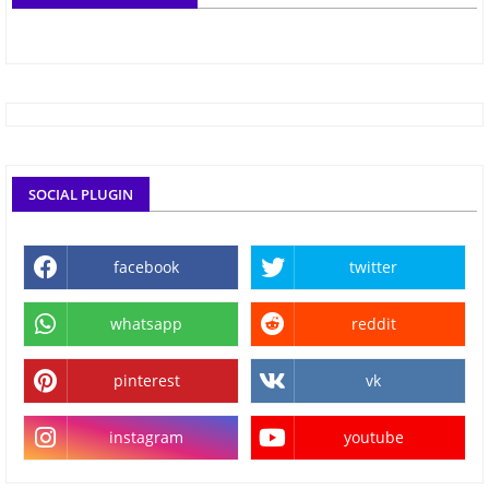
SOCIAL PLUGIN
facebook
twitter
whatsapp
reddit
pinterest
vk
instagram
youtube