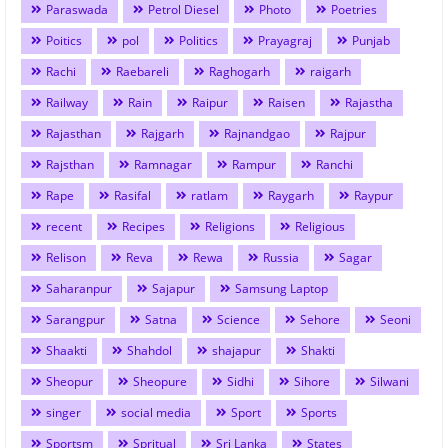
Paraswada
Petrol Diesel
Photo
Poetries
Poitics
pol
Politics
Prayagraj
Punjab
Rachi
Raebareli
Raghogarh
raigarh
Railway
Rain
Raipur
Raisen
Rajastha
Rajasthan
Rajgarh
Rajnandgao
Rajpur
Rajsthan
Ramnagar
Rampur
Ranchi
Rape
Rasifal
ratlam
Raygarh
Raypur
recent
Recipes
Religions
Religious
Relison
Reva
Rewa
Russia
Sagar
Saharanpur
Sajapur
Samsung Laptop
Sarangpur
Satna
Science
Sehore
Seoni
Shaakti
Shahdol
shajapur
Shakti
Sheopur
Sheopure
Sidhi
Sihore
Silwani
singer
social media
Sport
Sports
Sportsm
Spritual
Sri Lanka
States