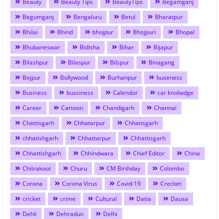
Beauty
Beauty Tips
BeautyTips
Begamganj
Begumganj
Bengaluru
Betul
Bharatpur
Bhilai
Bhind
bhojpur
Bhojpuri
Bhopal
Bhubaneswar
Bidisha
Bihar
Bijapur
Bilashpur
Bilaspur
Bilspur
Binagang
Bojpur
Bollywood
Burhanpur
buseness
Business
bussiness
Calendor
car knolwdge
Career
Cartoon
Chandigarh
Channai
Chattisgarh
Chhatarpur
Chhatisgarh
chhatishgarh
Chhattarpur
Chhattisgarh
Chhattishgarh
Chhindwara
Chief Editor
China
Chitrakoot
Churu
CM Birthday
Colombo
Corona
Corona Virus
Covid-19
Crecket
cricket
crime
Cultural
Datia
Dausa
Dehli
Dehradun
Delhi