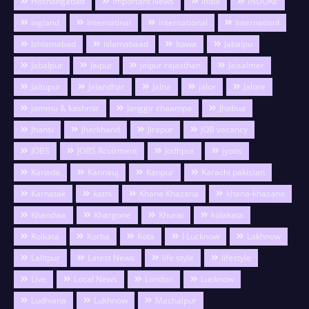
Hoshangabad
Important News
India
INDORE
ingland
Internatinal
international
Internationl
Ishlamabad
islamabaad
Itawa
Jabalpu
Jabalpur
Jaipur
jaipur rajasthan
Jaisalmer
Jaitupur
Jalandhar
Jalna
jalor
Jalore
jammu & kashmir
Janggir chaampa
Jhabua
Jhansi
Jharkhand
Jirapur
JOB vacancy
JOBS
JOBS Rcuirment
Jodhpur
jyotis
Kanada
Kannauj
Kanpur
Karachi pakistan
Karnatak
katni
Khana Khazana
khana-khazana
Khandwa
Khargone
Khurai
kolakata
Kolkata
Korba
Kota
l Lucknow
Lakhnow
Lalitpur
Latest News
life style
lifestyle
Live
Local News
London
Lucknow
Ludhiana
Lukhnow
Machalpur