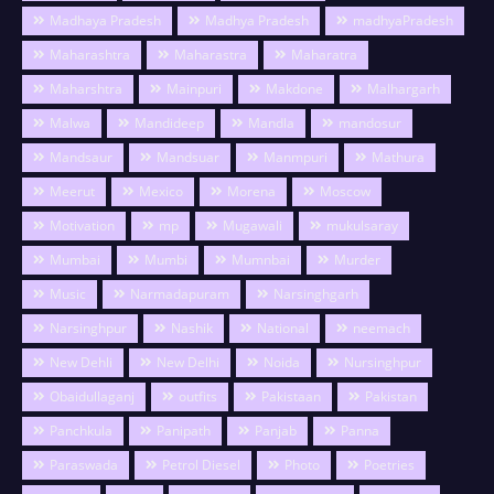
Madhaya Pradesh
Madhya Pradesh
madhyaPradesh
Maharashtra
Maharastra
Maharatra
Maharshtra
Mainpuri
Makdone
Malhargarh
Malwa
Mandideep
Mandla
mandosur
Mandsaur
Mandsuar
Manmpuri
Mathura
Meerut
Mexico
Morena
Moscow
Motivation
mp
Mugawali
mukulsaray
Mumbai
Mumbi
Mumnbai
Murder
Music
Narmadapuram
Narsinghgarh
Narsinghpur
Nashik
National
neemach
New Dehli
New Delhi
Noida
Nursinghpur
Obaidullaganj
outfits
Pakistaan
Pakistan
Panchkula
Panipath
Panjab
Panna
Paraswada
Petrol Diesel
Photo
Poetries