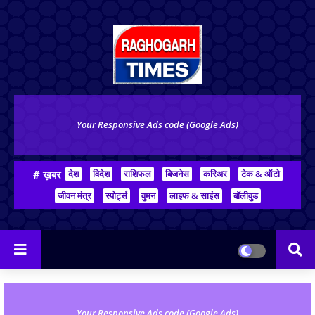
Your Responsive Ads code (Google Ads)
# ख़बर
देश
विदेश
राशिफल
बिजनेस
करिअर
टेक & ऑटो
जीवन मंत्र
स्पोर्ट्स
वुमन
लाइफ & साइंस
बॉलीवुड
Your Responsive Ads code (Google Ads)