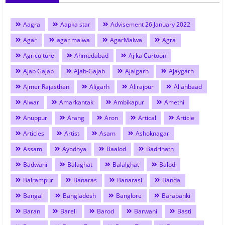
Aagra
Aapka star
Advisement 26 January 2022
Agar
agar malwa
AgarMalwa
Agra
Agriculture
Ahmedabad
Aj ka Cartoon
Ajab Gajab
Ajab-Gajab
Ajaigarh
Ajaygarh
Ajmer Rajasthan
Aligarh
Alirajpur
Allahbaad
Alwar
Amarkantak
Ambikapur
Amethi
Anuppur
Arang
Aron
Artical
Article
Articles
Artist
Asam
Ashoknagar
Assam
Ayodhya
Baalod
Badrinath
Badwani
Balaghat
Balalghat
Balod
Balrampur
Banaras
Banarasi
Banda
Bangal
Bangladesh
Banglore
Barabanki
Baran
Bareli
Barod
Barwani
Basti