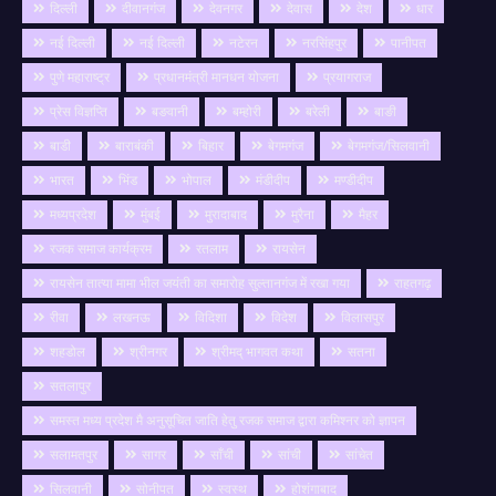
दिल्ली
दीवानगंज
देवनगर
देवास
देश
धार
नई दिल्ली
नई दिल्ली
नटेरन
नरसिंहपुर
पानीपत
पुणे महाराष्ट्र
प्रधानमंत्री मानधन योजना
प्रयागराज
प्रेस विज्ञप्ति
बङवानी
बम्होरी
बरेली
बाङी
बाडी
बाराबंकी
बिहार
बेगमगंज
बेगमगंज/सिलवानी
भारत
भिंड
भोपाल
मंडीदीप
मण्डीदीप
मध्यप्रदेश
मुंबई
मुरादाबाद
मुरैना
मैहर
रजक समाज कार्यक्रम
रतलाम
रायसेन
रायसेन तात्या मामा भील जयंती का समारोह सुल्तानगंज में रखा गया
राहतगढ़
रीवा
लखनऊ
विदिशा
विदेश
विलासपुर
शहडोल
श्रीनगर
श्रीमद् भागवत कथा
सतना
सतलापुर
समस्त मध्य प्रदेश मै अनुसूचित जाति हेतु रजक समाज द्वारा कमिश्नर को ज्ञापन
सलामतपुर
सागर
साँची
सांची
सांचेत
सिलवानी
सोनीपत
स्वस्थ
होशंगाबाद