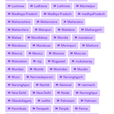
Lucknow
Ludhiana
Lukhnow
Machalpur
Madhaya Pradesh
Madhya Pradesh
madhyaPradesh
Maharashtra
Maharastra
Maharatra
Maharshtra
Mainpuri
Makdone
Malhargarh
Malwa
Mandideep
Mandla
mandosur
Mandsaur
Mandsuar
Manmpuri
Mathura
Meerut
Mexico
Morena
Moscow
Motivation
mp
Mugawali
mukulsaray
Mumbai
Mumbi
Mumnbai
Murder
Music
Narmadapuram
Narsinghgarh
Narsinghpur
Nashik
National
neemach
New Dehli
New Delhi
Noida
Nursinghpur
Obaidullaganj
outfits
Pakistaan
Pakistan
Panchkula
Panipath
Panjab
Panna