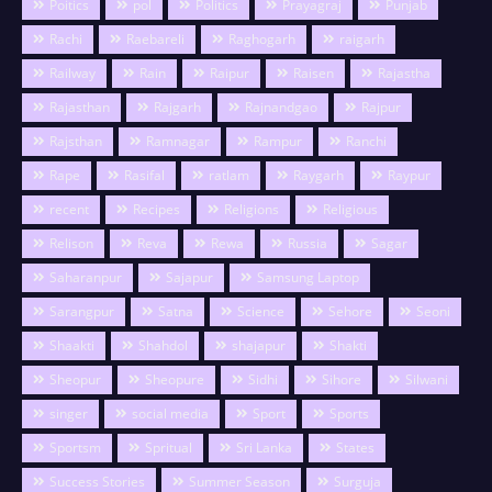
Poitics
pol
Politics
Prayagraj
Punjab
Rachi
Raebareli
Raghogarh
raigarh
Railway
Rain
Raipur
Raisen
Rajastha
Rajasthan
Rajgarh
Rajnandgao
Rajpur
Rajsthan
Ramnagar
Rampur
Ranchi
Rape
Rasifal
ratlam
Raygarh
Raypur
recent
Recipes
Religions
Religious
Relison
Reva
Rewa
Russia
Sagar
Saharanpur
Sajapur
Samsung Laptop
Sarangpur
Satna
Science
Sehore
Seoni
Shaakti
Shahdol
shajapur
Shakti
Sheopur
Sheopure
Sidhi
Sihore
Silwani
singer
social media
Sport
Sports
Sportsm
Spritual
Sri Lanka
States
Success Stories
Summer Season
Surguja