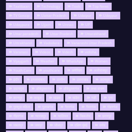
Taalibaan
Technology
Tools
Top News
TV Gossip
Uattar Pradesh
Udaipur
Udaypur
Udaypura
Ujjain
Unnao
UP
Uttar paradesh
Uttar Pradesh
Uttarakhand
Uttrakhand
Vadodara
Vanarashi Uttar Pradesh
Varanasi
Videos
Videsh
vidisha
Vijaygarh
Weather
WhatsApp
Women
Youth Care
youthcare
अमेरिका
अलीराजपुर
इंदौर
इस्लामाबाद
उज्जैन
उत्तराखंड
उदयपुरा
उदायपुरा
ओबेदुल्लागंज
औबेदुल्लागंज
कथा वाचन
कानपुर
काबुल
खंडवा
खंडेरा
गङी
गुना
गुमशुदा महिला
गुलाबगंज
गैतरगंज
गैरतगंज
गोहरगंज
गौहरगंज
ग्यारसपुर
ग्वालियर
चिकलोद
छतरपुर
जबलपुर
जयपुर
जोधपुर
दक्षिण मुंबई
दमोह