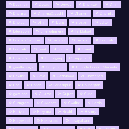
Devariya
Devas
Dewas
Dhamtari
Dhar
Dharma
Dharma&Jotishi
Dharmik
Dharnik
Dholpur
Dilhi
Durg
e paper
Editor
Education
Entertainment
Faridabad
Farmers Services
Fashion
Festival
Festivals
Festivels
Food
Football
Fraud
Fungus Virus
Gairatganj
Gajiyabad
gandhi nagar
Gariyaband
Gaurela-Pendra-Marwahi
Gawlior
Gaya
Gaziabaad
Ghaziabad
Goa
Gonda
Gorakhpur
Gouhargan
govt.jobs
Gujarat
Gujrat
Guna
Gurugram
Guwahati
Gwalior
Harda
Hariyna
Haryana
Health
History
Hollywood
Horoscope
hosagabade