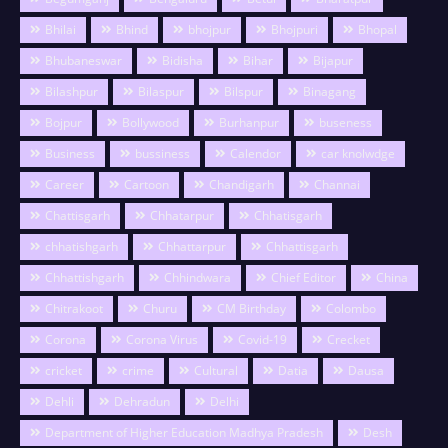
Bhilai
Bhind
bhojpur
Bhojpuri
Bhopal
Bhubaneswar
Bidisha
Bihar
Bijapur
Bilashpur
Bilaspur
Bilspur
Binagang
Bojpur
Bollywood
Burhanpur
buseness
Business
bussiness
Calendor
car knolwdge
Career
Cartoon
Chandigarh
Channai
Chattisgarh
Chhatarpur
Chhatisgarh
chhatishgarh
Chhattarpur
Chhattisgarh
Chhattishgarh
Chhindwara
Chief Editor
China
Chitrakoot
Churu
CM Birthday
Colombo
Corona
Corona Virus
Covid-19
Crecket
cricket
crime
Cultural
Datia
Dausa
Dehli
Dehradun
Delhi
Department of Higher Education Madhya Pradesh
Desh