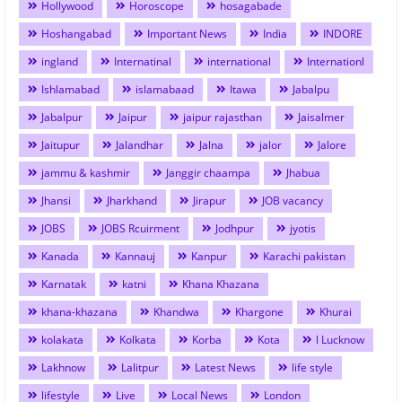
Hollywood
Horoscope
hosagabade
Hoshangabad
Important News
India
INDORE
ingland
Internatinal
international
Internationl
Ishlamabad
islamabaad
Itawa
Jabalpu
Jabalpur
Jaipur
jaipur rajasthan
Jaisalmer
Jaitupur
Jalandhar
Jalna
jalor
Jalore
jammu & kashmir
Janggir chaampa
Jhabua
Jhansi
Jharkhand
Jirapur
JOB vacancy
JOBS
JOBS Rcuirment
Jodhpur
jyotis
Kanada
Kannauj
Kanpur
Karachi pakistan
Karnatak
katni
Khana Khazana
khana-khazana
Khandwa
Khargone
Khurai
kolakata
Kolkata
Korba
Kota
l Lucknow
Lakhnow
Lalitpur
Latest News
life style
lifestyle
Live
Local News
London