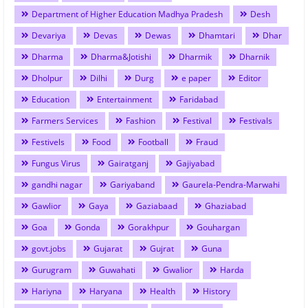
Department of Higher Education Madhya Pradesh
Desh
Devariya
Devas
Dewas
Dhamtari
Dhar
Dharma
Dharma&Jotishi
Dharmik
Dharnik
Dholpur
Dilhi
Durg
e paper
Editor
Education
Entertainment
Faridabad
Farmers Services
Fashion
Festival
Festivals
Festivels
Food
Football
Fraud
Fungus Virus
Gairatganj
Gajiyabad
gandhi nagar
Gariyaband
Gaurela-Pendra-Marwahi
Gawlior
Gaya
Gaziabaad
Ghaziabad
Goa
Gonda
Gorakhpur
Gouhargan
govt.jobs
Gujarat
Gujrat
Guna
Gurugram
Guwahati
Gwalior
Harda
Hariyna
Haryana
Health
History