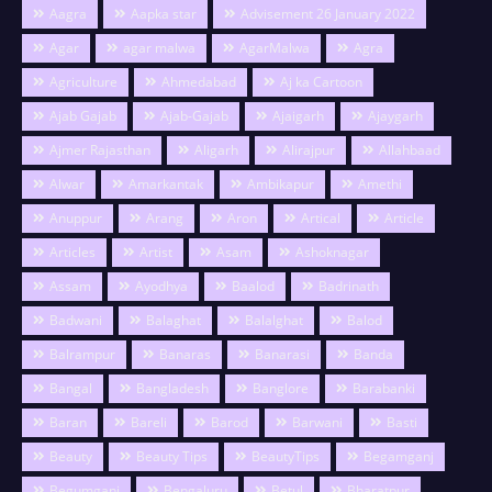
Aagra
Aapka star
Advisement 26 January 2022
Agar
agar malwa
AgarMalwa
Agra
Agriculture
Ahmedabad
Aj ka Cartoon
Ajab Gajab
Ajab-Gajab
Ajaigarh
Ajaygarh
Ajmer Rajasthan
Aligarh
Alirajpur
Allahbaad
Alwar
Amarkantak
Ambikapur
Amethi
Anuppur
Arang
Aron
Artical
Article
Articles
Artist
Asam
Ashoknagar
Assam
Ayodhya
Baalod
Badrinath
Badwani
Balaghat
Balalghat
Balod
Balrampur
Banaras
Banarasi
Banda
Bangal
Bangladesh
Banglore
Barabanki
Baran
Bareli
Barod
Barwani
Basti
Beauty
Beauty Tips
BeautyTips
Begamganj
Begumganj
Bengaluru
Betul
Bharatpur