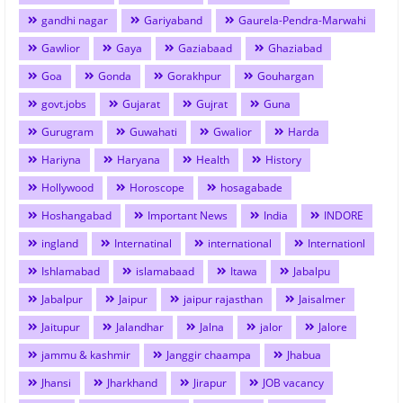
gandhi nagar
Gariyaband
Gaurela-Pendra-Marwahi
Gawlior
Gaya
Gaziabaad
Ghaziabad
Goa
Gonda
Gorakhpur
Gouhargan
govt.jobs
Gujarat
Gujrat
Guna
Gurugram
Guwahati
Gwalior
Harda
Hariyna
Haryana
Health
History
Hollywood
Horoscope
hosagabade
Hoshangabad
Important News
India
INDORE
ingland
Internatinal
international
Internationl
Ishlamabad
islamabaad
Itawa
Jabalpu
Jabalpur
Jaipur
jaipur rajasthan
Jaisalmer
Jaitupur
Jalandhar
Jalna
jalor
Jalore
jammu & kashmir
Janggir chaampa
Jhabua
Jhansi
Jharkhand
Jirapur
JOB vacancy