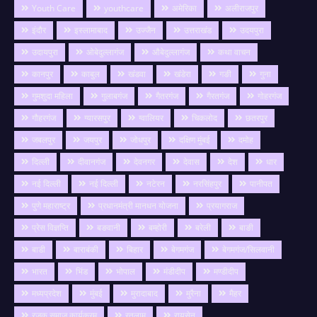
Youth Care
youthcare
अमेरिका
अलीराजपुर
इंदौर
इस्लामाबाद
उज्जैन
उत्तराखंड
उदयपुरा
उदायपुरा
ओबेदुल्लागंज
औबेदुल्लागंज
कथा वाचन
कानपुर
काबुल
खंडवा
खंडेरा
गङी
गुना
गुमशुदा महिला
गुलाबगंज
गैतरगंज
गैरतगंज
गोहरगंज
गौहरगंज
ग्यारसपुर
ग्वालियर
चिकलोद
छतरपुर
जबलपुर
जयपुर
जोधपुर
दक्षिण मुंबई
दमोह
दिल्ली
दीवानगंज
देवनगर
देवास
देश
धार
नई दिल्ली
नई दिल्ली
नटेरन
नरसिंहपुर
पानीपत
पुणे महाराष्ट्र
प्रधानमंत्री मानधन योजना
प्रयागराज
प्रेस विज्ञप्ति
बङवानी
बम्होरी
बरेली
बाङी
बाडी
बाराबंकी
बिहार
बेगमगंज
बेगमगंज/सिलवानी
भारत
भिंड
भोपाल
मंडीदीप
मण्डीदीप
मध्यप्रदेश
मुंबई
मुरादाबाद
मुरैना
मैहर
रजक समाज कार्यक्रम
रतलाम
रायसेन