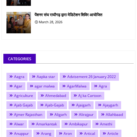
पेंशनर संघ राघौगढ़ द्वारा मेडिटेशन शिविर आयोजित
March 28, 2026
CATEGORIES
Aagra
Aapka star
Advisement 26 January 2022
Agar
agar malwa
AgarMalwa
Agra
Agriculture
Ahmedabad
Aj ka Cartoon
Ajab Gajab
Ajab-Gajab
Ajaigarh
Ajaygarh
Ajmer Rajasthan
Aligarh
Alirajpur
Allahbaad
Alwar
Amarkantak
Ambikapur
Amethi
Anuppur
Arang
Aron
Artical
Article