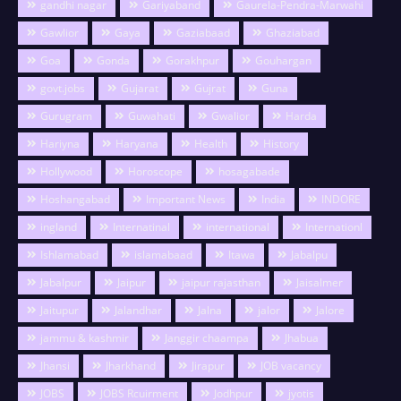
gandhi nagar
Gariyaband
Gaurela-Pendra-Marwahi
Gawlior
Gaya
Gaziabaad
Ghaziabad
Goa
Gonda
Gorakhpur
Gouhargan
govt.jobs
Gujarat
Gujrat
Guna
Gurugram
Guwahati
Gwalior
Harda
Hariyna
Haryana
Health
History
Hollywood
Horoscope
hosagabade
Hoshangabad
Important News
India
INDORE
ingland
Internatinal
international
Internationl
Ishlamabad
islamabaad
Itawa
Jabalpu
Jabalpur
Jaipur
jaipur rajasthan
Jaisalmer
Jaitupur
Jalandhar
Jalna
jalor
Jalore
jammu & kashmir
Janggir chaampa
Jhabua
Jhansi
Jharkhand
Jirapur
JOB vacancy
JOBS
JOBS Rcuirment
Jodhpur
jyotis