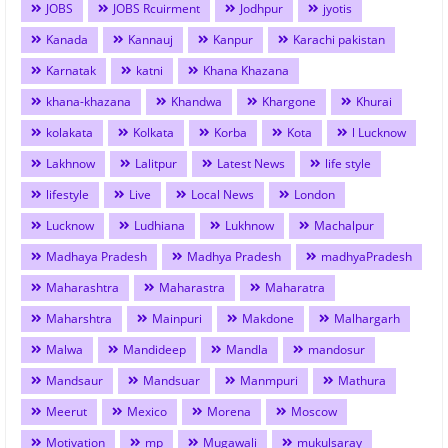
JOBS
JOBS Rcuirment
Jodhpur
jyotis
Kanada
Kannauj
Kanpur
Karachi pakistan
Karnatak
katni
Khana Khazana
khana-khazana
Khandwa
Khargone
Khurai
kolakata
Kolkata
Korba
Kota
l Lucknow
Lakhnow
Lalitpur
Latest News
life style
lifestyle
Live
Local News
London
Lucknow
Ludhiana
Lukhnow
Machalpur
Madhaya Pradesh
Madhya Pradesh
madhyaPradesh
Maharashtra
Maharastra
Maharatra
Maharshtra
Mainpuri
Makdone
Malhargarh
Malwa
Mandideep
Mandla
mandosur
Mandsaur
Mandsuar
Manmpuri
Mathura
Meerut
Mexico
Morena
Moscow
Motivation
mp
Mugawali
mukulsaray