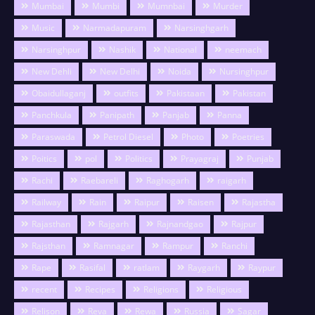
Mumbai
Mumbi
Mumnbai
Murder
Music
Narmadapuram
Narsinghgarh
Narsinghpur
Nashik
National
neemach
New Dehli
New Delhi
Noida
Nursinghpur
Obaidullaganj
outfits
Pakistaan
Pakistan
Panchkula
Panipath
Panjab
Panna
Paraswada
Petrol Diesel
Photo
Poetries
Poitics
pol
Politics
Prayagraj
Punjab
Rachi
Raebareli
Raghogarh
raigarh
Railway
Rain
Raipur
Raisen
Rajastha
Rajasthan
Rajgarh
Rajnandgao
Rajpur
Rajsthan
Ramnagar
Rampur
Ranchi
Rape
Rasifal
ratlam
Raygarh
Raypur
recent
Recipes
Religions
Religious
Relison
Reva
Rewa
Russia
Sagar