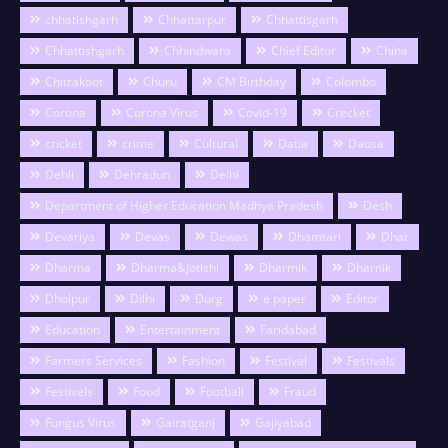
chhatishgarh
Chhattarpur
Chhattisgarh
Chhattishgarh
Chhindwara
Chief Editor
China
Chitrakoot
Churu
CM Birthday
Colombo
Corona
Corona Virus
Covid-19
Crecket
cricket
crime
Cultural
Datia
Dausa
Dehli
Dehradun
Delhi
Department of Higher Education Madhya Pradesh
Desh
Devariya
Devas
Dewas
Dhamtari
Dhar
Dharma
Dharma&Jotishi
Dharmik
Dharnik
Dholpur
Dilhi
Durg
e paper
Editor
Education
Entertainment
Faridabad
Farmers Services
Fashion
Festival
Festivals
Festivels
Food
Football
Fraud
Fungus Virus
Gairatganj
Gajiyabad