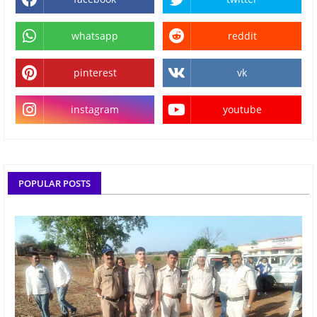
whatsapp
reddit
pinterest
vk
instagram
youtube
POPULAR POSTS