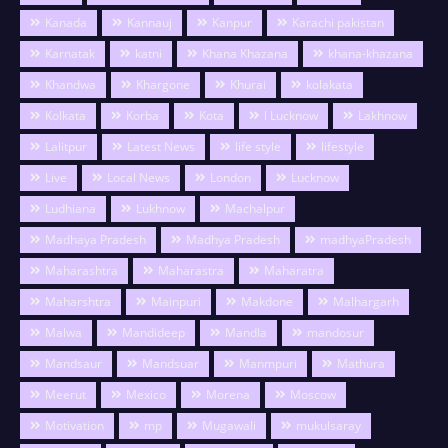
Kanada
Kannauj
Kanpur
Karachi pakistan
Karnatak
katni
Khana Khazana
khana-khazana
Khandwa
Khargone
Khurai
kolakata
Kolkata
Korba
Kota
l Lucknow
Lakhnow
Lalitpur
Latest News
life style
lifestyle
Live
Local News
London
Lucknow
Ludhiana
Lukhnow
Machalpur
Madhaya Pradesh
Madhya Pradesh
madhyaPradesh
Maharashtra
Maharastra
Maharatra
Maharshtra
Mainpuri
Makdone
Malhargarh
Malwa
Mandideep
Mandla
mandosur
Mandsaur
Mandsuar
Manmpuri
Mathura
Meerut
Mexico
Morena
Moscow
Motivation
mp
Mugawali
mukulsaray