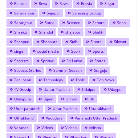
Relison
Reva
Rewa
Russia
Sagar
Saharanpur
Sajapur
Samsung Laptop
Sarangpur
Satna
Science
Sehore
Seoni
Shaakti
Shahdol
shajapur
Shakti
Sheopur
Sheopure
Sidhi
Sihore
Silwani
singer
social media
Sport
Sports
Sportsm
Spritual
Sri Lanka
States
Success Stories
Summer Season
Surguja
Taalibaan
Technology
Tools
Top News
TV Gossip
Uattar Pradesh
Udaipur
Udaypur
Udaypura
Ujjain
Unnao
UP
Uttar paradesh
Uttar Pradesh
Uttarakhand
Uttrakhand
Vadodara
Vanarashi Uttar Pradesh
Varanasi
Videos
Videsh
vidisha
Vijaygarh
Weather
WhatsApp
Women