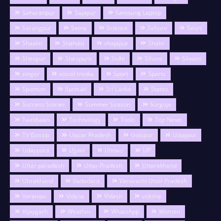
Saharanpur
Sajapur
Samsung Laptop
Sarangpur
Satna
Science
Sehore
Seoni
Shaakti
Shahdol
shajapur
Shakti
Sheopur
Sheopure
Sidhi
Sihore
Silwani
singer
social media
Sport
Sports
Sportsm
Spritual
Sri Lanka
States
Success Stories
Summer Season
Surguja
Taalibaan
Technology
Tools
Top News
TV Gossip
Uattar Pradesh
Udaipur
Udaypur
Udaypura
Ujjain
Unnao
UP
Uttar paradesh
Uttar Pradesh
Uttarakhand
Uttrakhand
Vadodara
Vanarashi Uttar Pradesh
Varanasi
Videos
Videsh
vidisha
Vijaygarh
Weather
WhatsApp
Women