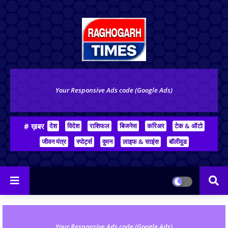
Your Responsive Ads code (Google Ads)
# ख़बर
देश
विदेश
राशिफल
बिजनेस
करिअर
टेक & ऑटो
जीवन मंत्र
स्पोर्ट्स
वुमन
लाइफ & साइंस
बॉलीवुड
Your Responsive Ads code (Google Ads)