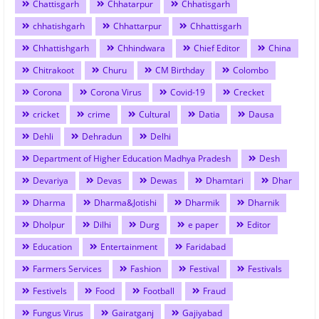
Chattisgarh
Chhatarpur
Chhatisgarh
chhatishgarh
Chhattarpur
Chhattisgarh
Chhattishgarh
Chhindwara
Chief Editor
China
Chitrakoot
Churu
CM Birthday
Colombo
Corona
Corona Virus
Covid-19
Crecket
cricket
crime
Cultural
Datia
Dausa
Dehli
Dehradun
Delhi
Department of Higher Education Madhya Pradesh
Desh
Devariya
Devas
Dewas
Dhamtari
Dhar
Dharma
Dharma&Jotishi
Dharmik
Dharnik
Dholpur
Dilhi
Durg
e paper
Editor
Education
Entertainment
Faridabad
Farmers Services
Fashion
Festival
Festivals
Festivels
Food
Football
Fraud
Fungus Virus
Gairatganj
Gajiyabad