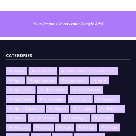
Your Responsive Ads code (Google Ads)
CATEGORIES
Aagra
Aapka star
Advisement 26 January 2022
Agar
agar malwa
AgarMalwa
Agra
Agriculture
Ahmedabad
Aj ka Cartoon
Ajab Gajab
Ajab-Gajab
Ajaigarh
Ajaygarh
Ajmer Rajasthan
Aligarh
Alirajpur
Allahbaad
Alwar
Amarkantak
Ambikapur
Amethi
Anuppur
Arang
Aron
Artical
Article