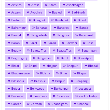
Articles
Artist
Asam
Ashoknagar
Assam
Ayodhya
Baalod
Badrinath
Badwani
Balaghat
Balalghat
Balod
Balrampur
Banaras
Banarasi
Banda
Bangal
Bangladesh
Banglore
Barabanki
Baran
Bareli
Barod
Barwani
Basti
Beauty
Beauty Tips
BeautyTips
Begamganj
Begumganj
Bengaluru
Betul
Bharatpur
Bhilai
Bhind
bhojpur
Bhojpuri
Bhopal
Bhubaneswar
Bidisha
Bihar
Bijapur
Bilashpur
Bilaspur
Bilspur
Binagang
Bojpur
Bollywood
Burhanpur
buseness
Business
bussiness
Calendor
car knolwdge
Career
Cartoon
Chandigarh
Channai