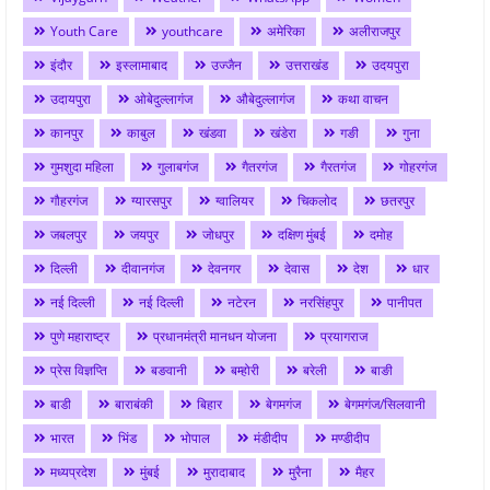
Youth Care
youthcare
अमेरिका
अलीराजपुर
इंदौर
इस्लामाबाद
उज्जैन
उत्तराखंड
उदयपुरा
उदायपुरा
ओबेदुल्लागंज
औबेदुल्लागंज
कथा वाचन
कानपुर
काबुल
खंडवा
खंडेरा
गङी
गुना
गुमशुदा महिला
गुलाबगंज
गैतरगंज
गैरतगंज
गोहरगंज
गौहरगंज
ग्यारसपुर
ग्वालियर
चिकलोद
छतरपुर
जबलपुर
जयपुर
जोधपुर
दक्षिण मुंबई
दमोह
दिल्ली
दीवानगंज
देवनगर
देवास
देश
धार
नई दिल्ली
नई दिल्ली
नटेरन
नरसिंहपुर
पानीपत
पुणे महाराष्ट्र
प्रधानमंत्री मानधन योजना
प्रयागराज
प्रेस विज्ञप्ति
बङवानी
बम्होरी
बरेली
बाङी
बाडी
बाराबंकी
बिहार
बेगमगंज
बेगमगंज/सिलवानी
भारत
भिंड
भोपाल
मंडीदीप
मण्डीदीप
मध्यप्रदेश
मुंबई
मुरादाबाद
मुरैना
मैहर