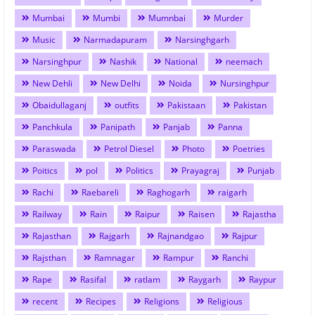
Mumbai
Mumbi
Mumnbai
Murder
Music
Narmadapuram
Narsinghgarh
Narsinghpur
Nashik
National
neemach
New Dehli
New Delhi
Noida
Nursinghpur
Obaidullaganj
outfits
Pakistaan
Pakistan
Panchkula
Panipath
Panjab
Panna
Paraswada
Petrol Diesel
Photo
Poetries
Poitics
pol
Politics
Prayagraj
Punjab
Rachi
Raebareli
Raghogarh
raigarh
Railway
Rain
Raipur
Raisen
Rajastha
Rajasthan
Rajgarh
Rajnandgao
Rajpur
Rajsthan
Ramnagar
Rampur
Ranchi
Rape
Rasifal
ratlam
Raygarh
Raypur
recent
Recipes
Religions
Religious