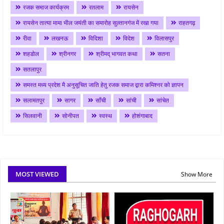
रजक समाज कार्यक्रम
रतलाम
रायसेन
रायसेन तात्या मामा भील जयंती का समारोह सुल्तानगंज में रखा गया
राहतगढ़
रीवा
लखनऊ
विदिशा
विदेश
विलासपुर
शहडोल
श्रीनगर
श्रीमद् भागवत कथा
सतना
सतलापुर
समस्त मध्य प्रदेश मै अनुसूचित जाति हेतु रजक समाज द्वारा कमिश्नर को ज्ञापन
सलामतपुर
सागर
साँची
सांची
सांचेत
सिलवानी
सोनीपत
स्वस्थ
होशंगाबाद
MOST VIEWED
Show More