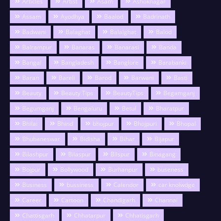
Articles
Artist
Asam
Ashoknagar
Assam
Ayodhya
Baalod
Badrinath
Badwani
Balaghat
Balalghat
Balod
Balrampur
Banaras
Banarasi
Banda
Bangal
Bangladesh
Banglore
Barabanki
Baran
Bareli
Barod
Barwani
Basti
Beauty
Beauty Tips
BeautyTips
Begamganj
Begumganj
Bengaluru
Betul
Bharatpur
Bhilai
Bhind
bhojpur
Bhojpuri
Bhopal
Bhubaneswar
Bidisha
Bihar
Bijapur
Bilashpur
Bilaspur
Bilspur
Binagang
Bojpur
Bollywood
Burhanpur
buseness
Business
bussiness
Calendor
car knolwdge
Career
Cartoon
Chandigarh
Channai
Chattisgarh
Chhatarpur
Chhatisgarh