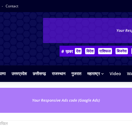
y
Contact
Your Res
# ख़बर
देश
विदेश
राशिफल
बिजनेस
याणा
उत्तरप्रदेश
छत्तीसगढ़
राजस्थान
गुजरात
महाराष्ट्र
Video
WA
Your Responsive Ads code (Google Ads)
दाखिल