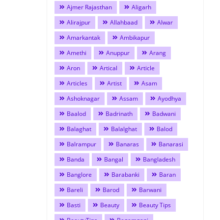
Ajmer Rajasthan
Aligarh
Alirajpur
Allahbaad
Alwar
Amarkantak
Ambikapur
Amethi
Anuppur
Arang
Aron
Artical
Article
Articles
Artist
Asam
Ashoknagar
Assam
Ayodhya
Baalod
Badrinath
Badwani
Balaghat
Balalghat
Balod
Balrampur
Banaras
Banarasi
Banda
Bangal
Bangladesh
Banglore
Barabanki
Baran
Bareli
Barod
Barwani
Basti
Beauty
Beauty Tips