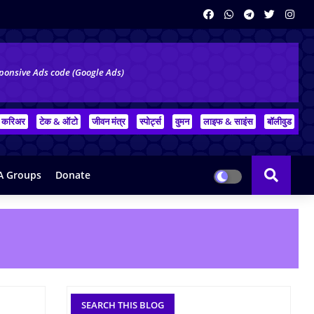
ponsive Ads code (Google Ads)
करिअर
टेक & ऑटो
जीवन मंत्र
स्पोर्ट्स
वुमन
लाइफ & साइंस
बॉलीवुड
 Groups
Donate
SEARCH THIS BLOG