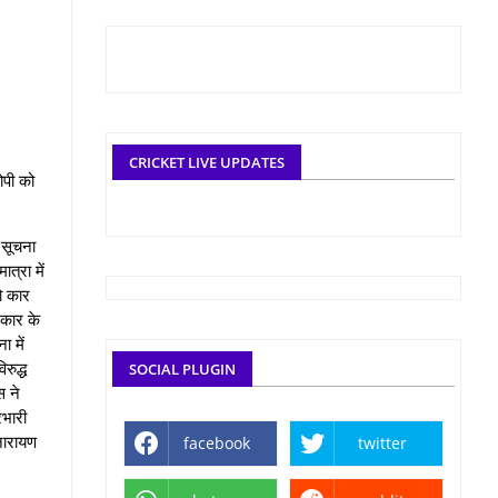
CRICKET LIVE UPDATES
रोपी को
 सूचना
त्रा में
ो कार
 कार के
 में
रुद्ध
SOCIAL PLUGIN
स ने
रभारी
नारायण
facebook
twitter