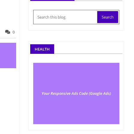
0
HEALTH
Your Responsive Ads Code (Google Ads)