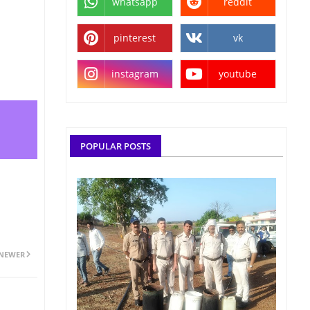
whatsapp
reddit
pinterest
vk
instagram
youtube
POPULAR POSTS
NEWER