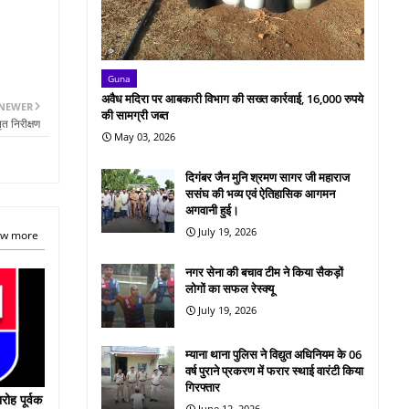
Guna
अवैध मदिरा पर आबकारी विभाग की सख्त कार्रवाई, 16,000 रुपये
NEWER
की सामग्री जब्त
ृत निरीक्षण
May 03, 2026
दिगंबर जैन मुनि श्रमण सागर जी महाराज
ससंघ की भव्य एवं ऐतिहासिक आगमन
अगवानी हुई।
July 19, 2026
w more
नगर सेना की बचाव टीम ने किया सैकड़ों
लोगों का सफल रेस्क्यू
July 19, 2026
म्याना थाना पुलिस ने विद्युत अधिनियम के 06
वर्ष पुराने प्रकरण में फरार स्थाई वारंटी किया
गिरफ्तार
रोह पूर्वक
June 12, 2026