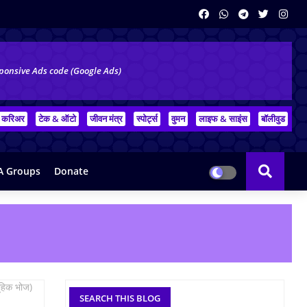
ponsive Ads code (Google Ads)
करिअर
टेक & ऑटो
जीवन मंत्र
स्पोर्ट्स
वुमन
लाइफ & साइंस
बॉलीवुड
 Groups
Donate
मूहिक भोज)
SEARCH THIS BLOG