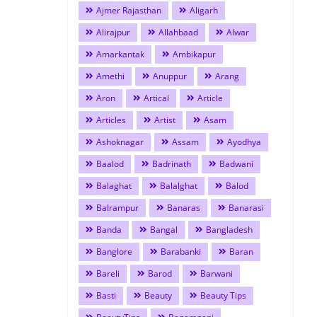
Ajmer Rajasthan
Aligarh
Alirajpur
Allahbaad
Alwar
Amarkantak
Ambikapur
Amethi
Anuppur
Arang
Aron
Artical
Article
Articles
Artist
Asam
Ashoknagar
Assam
Ayodhya
Baalod
Badrinath
Badwani
Balaghat
Balalghat
Balod
Balrampur
Banaras
Banarasi
Banda
Bangal
Bangladesh
Banglore
Barabanki
Baran
Bareli
Barod
Barwani
Basti
Beauty
Beauty Tips