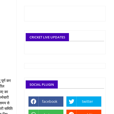
CRICKET LIVE UPDATES
 पूर्ण कर
SOCIAL PLUGIN
षशील
ुपए का
र्मचारी
facebook
twitter
 समय से
कारी समिति
के लिए