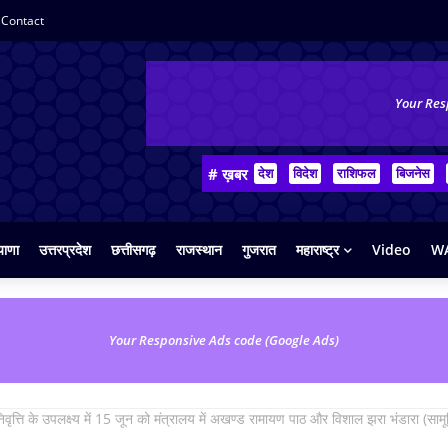
Contact
Your Res
# ख़बर
देश
विदेश
राशिफल
बिजनेस
याणा
उत्तरप्रदेश
छत्तीसगढ़
राजस्थान
गुजरात
महाराष्ट्र
Video
WA
Your Responsive Ads code (Google Ads)
िवृत्ति के उपलक्ष्य में 15 जून को मंत्रालय में अखण्ड रामायण पाठ और विशाल झरा भंडारा (सा