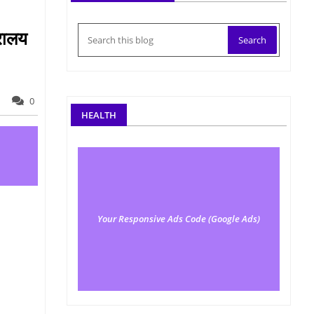
्रालय
0
HEALTH
Your Responsive Ads Code (Google Ads)