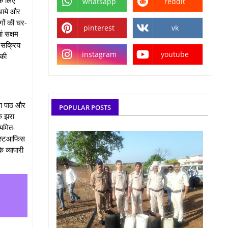
whatsapp
reddit
 आये और
गों की घर-
pinterest
vk
ं सक्षम
र सक्रिय
instagram
youtube
 की
यण पाठ और
POPULAR POSTS
क झरा
ियमित-
,पोस्टआफिस
 व्यापारी