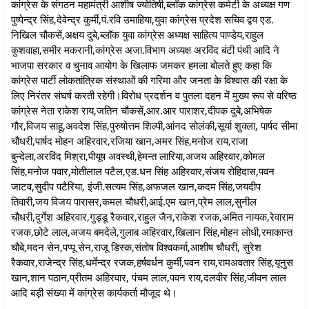
कांग्रेस के संगठन महामंत्री आशीष ज्योतिषी,ब्लॉक कांग्रेस कमेटी के अध्यक्ष गण
पुष्पेन्द्र सिंह,देवेन्द्र कुर्मी,पं.रवि उमाहिया,युवा कांग्रेस प्रदेश सचिव द्वय एड.
निखिल चौकसें,अक्षय दुबे,ब्लॉक युवा कांग्रेस अध्यक्ष साहित्य पाण्डेय,राहुल
कुशवाहा,समीर मकरानी,कांग्रेस अजा.विभाग अध्यक्ष अरविंद बंटी पंथी आदि ने
भाजपा सरकार व चुनाव आयोग के खिलाफ जमकर हमला बोलते हुए कहा कि
कांग्रेस पार्टी लोकतांत्रिक संस्थाओं की गरिमा और जनता के विश्वास की रक्षा के
लिए निरंतर संघर्ष करती रहेगी।विरोध प्रदर्शन व पुतला दहन में मुख्य रूप से वरिष्ठ
कांग्रेस नेता राकेश राय,जतिन चौकसें,आर.आर पाराशर,दीपक दुबे,अभिषेक
गौर,विजय साहू,अवदेश सिंह,पुरुषोत्तम शिल्पी,आंनद सोलंकी,सूर्या शुक्ला, पार्षद सीमा
चौधरी,पार्षद मोहन अहिरवार,रजिया खान,अमर सिंह,मनोज राय,राजा
बुन्देला,अरविंद मिश्रा,पीयूष अवस्थी,हेमन्त लारिया,अजय अहिरवार,कोमल
सिंह,मनोज पवार,मोतीलाल पटैल,एड.धन सिंह अहिरवार,संजय रोहिदास,पवन
जाटव,सुदीप पटैरिया, इंजी.सत्यम सिंह,अफजल खान,कदम सिंह,जयदीप
तिवारी,जय विजय पारासर,कमल चौधरी,आई.एम खान,प्रेम लाल,सुनील
चौधरी,दुर्गेश अहिरवार,गुड्डू रैकवार,राहुल जैन,राकेश रजक,अमित नायक,रेवाराम
रजक,छोटे लाल,अजय बमदेले,गुलाब अहिरवार,खिलान सिंह,मोहन लोधी,रमाकान्त
चौबे,मदन सेन,पप्पू सेन,राजू डिस्क,संतोष विश्वकर्मा,आशीष चौधरी, सुरेश
रैकवार,राजेन्द्र सिंह,धर्मेन्द्र रजक,हर्षवर्धन कुर्मी,पवन राय,रामअवतार सिंह,यूनुस
खान,शान पठान,प्रीतम अहिरवार, पंचम लाल,पवन राय,दलवीर सिंह,जीवन लाल
आदि बड़ी संख्या में कांग्रेस कार्यकर्ता मौजूद थे।