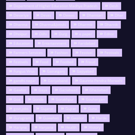
Department of Higher Education Madhya Pradesh
Desh
Devariya
Devas
Dewas
Dhamtari
Dhar
Dharma
Dharma&Jotishi
Dharmik
Dharnik
Dholpur
Dilhi
Durg
e paper
Editor
Education
Entertainment
Faridabad
Farmers Services
Fashion
Festival
Festivals
Festivels
Food
Football
Fraud
Fungus Virus
Gairatganj
Gajiyabad
gandhi nagar
Gariyaband
Gaurela-Pendra-Marwahi
Gawlior
Gaya
Gaziabaad
Ghaziabad
Goa
Gonda
Gorakhpur
Gouhargan
govt.jobs
Gujarat
Gujrat
Guna
Gurugram
Guwahati
Gwalior
Harda
Hariyna
Haryana
Health
History