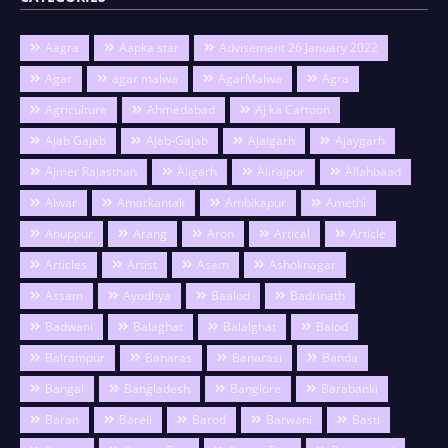
Aagra
Aapka star
Advisement 26 January 2022
Agar
agar malwa
AgarMalwa
Agra
Agriculture
Ahmedabad
Aj ka Cartoon
Ajab Gajab
Ajab-Gajab
Ajaigarh
Ajaygarh
Ajmer Rajasthan
Aligarh
Alirajpur
Allahbaad
Alwar
Amarkantak
Ambikapur
Amethi
Anuppur
Arang
Aron
Artical
Article
Articles
Artist
Asam
Ashoknagar
Assam
Ayodhya
Baalod
Badrinath
Badwani
Balaghat
Balalghat
Balod
Balrampur
Banaras
Banarasi
Banda
Bangal
Bangladesh
Banglore
Barabanki
Baran
Bareli
Barod
Barwani
Basti