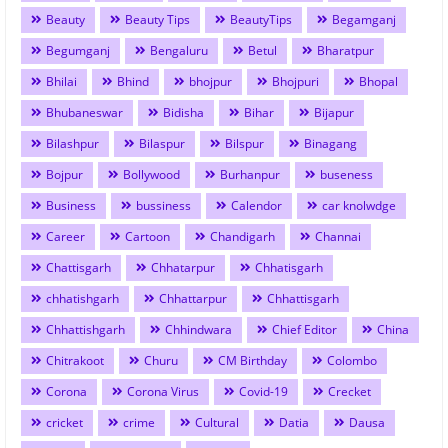
Beauty
Beauty Tips
BeautyTips
Begamganj
Begumganj
Bengaluru
Betul
Bharatpur
Bhilai
Bhind
bhojpur
Bhojpuri
Bhopal
Bhubaneswar
Bidisha
Bihar
Bijapur
Bilashpur
Bilaspur
Bilspur
Binagang
Bojpur
Bollywood
Burhanpur
buseness
Business
bussiness
Calendor
car knolwdge
Career
Cartoon
Chandigarh
Channai
Chattisgarh
Chhatarpur
Chhatisgarh
chhatishgarh
Chhattarpur
Chhattisgarh
Chhattishgarh
Chhindwara
Chief Editor
China
Chitrakoot
Churu
CM Birthday
Colombo
Corona
Corona Virus
Covid-19
Crecket
cricket
crime
Cultural
Datia
Dausa