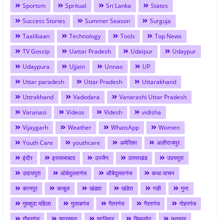
Sportsm
Spritual
Sri Lanka
States
Success Stories
Summer Season
Surguja
Taalibaan
Technology
Tools
Top News
TV Gossip
Uattar Pradesh
Udaipur
Udaypur
Udaypura
Ujjain
Unnao
UP
Uttar paradesh
Uttar Pradesh
Uttarakhand
Uttrakhand
Vadodara
Vanarashi Uttar Pradesh
Varanasi
Videos
Videsh
vidisha
Vijaygarh
Weather
WhatsApp
Women
Youth Care
youthcare
अमेरिका
अलीराजपुर
इंदौर
इस्लामाबाद
उज्जैन
उत्तराखंड
उदयपुरा
उदायपुरा
ओबेदुल्लागंज
औबेदुल्लागंज
कथा वाचन
कानपुर
काबुल
खंडवा
खंडेरा
गङी
गुना
गुमशुदा महिला
गुलाबगंज
गैतरगंज
गैरतगंज
गोहरगंज
गौहरगंज
ग्यारसपुर
ग्वालियर
चिकलोद
छतरपुर