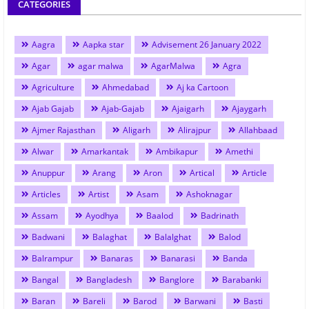
CATEGORIES
Aagra
Aapka star
Advisement 26 January 2022
Agar
agar malwa
AgarMalwa
Agra
Agriculture
Ahmedabad
Aj ka Cartoon
Ajab Gajab
Ajab-Gajab
Ajaigarh
Ajaygarh
Ajmer Rajasthan
Aligarh
Alirajpur
Allahbaad
Alwar
Amarkantak
Ambikapur
Amethi
Anuppur
Arang
Aron
Artical
Article
Articles
Artist
Asam
Ashoknagar
Assam
Ayodhya
Baalod
Badrinath
Badwani
Balaghat
Balalghat
Balod
Balrampur
Banaras
Banarasi
Banda
Bangal
Bangladesh
Banglore
Barabanki
Baran
Bareli
Barod
Barwani
Basti