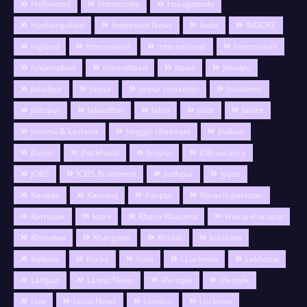
Hollywood
Horoscope
hosagabade
Hoshangabad
Important News
India
INDORE
ingland
Internatinal
international
Internationl
Ishlamabad
islamabaad
Itawa
Jabalpu
Jabalpur
Jaipur
jaipur rajasthan
Jaisalmer
Jaitupur
Jalandhar
Jalna
jalor
Jalore
jammu & kashmir
Janggir chaampa
Jhabua
Jhansi
Jharkhand
Jirapur
JOB vacancy
JOBS
JOBS Rcuirment
Jodhpur
jyotis
Kanada
Kannauj
Kanpur
Karachi pakistan
Karnatak
katni
Khana Khazana
khana-khazana
Khandwa
Khargone
Khurai
kolakata
Kolkata
Korba
Kota
l Lucknow
Lakhnow
Lalitpur
Latest News
life style
lifestyle
Live
Local News
London
Lucknow