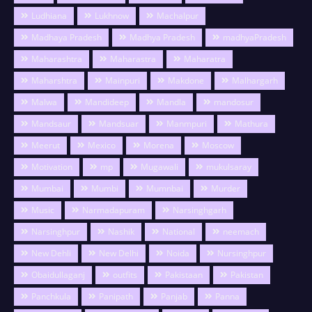
Ludhiana
Lukhnow
Machalpur
Madhaya Pradesh
Madhya Pradesh
madhyaPradesh
Maharashtra
Maharastra
Maharatra
Maharshtra
Mainpuri
Makdone
Malhargarh
Malwa
Mandideep
Mandla
mandosur
Mandsaur
Mandsuar
Manmpuri
Mathura
Meerut
Mexico
Morena
Moscow
Motivation
mp
Mugawali
mukulsaray
Mumbai
Mumbi
Mumnbai
Murder
Music
Narmadapuram
Narsinghgarh
Narsinghpur
Nashik
National
neemach
New Dehli
New Delhi
Noida
Nursinghpur
Obaidullaganj
outfits
Pakistaan
Pakistan
Panchkula
Panipath
Panjab
Panna