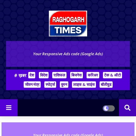
Your Responsive Ads code (Google Ads)
# ख़बर
देश
विदेश
राशिफल
बिजनेस
करिअर
टेक & ऑटो
जीवन मंत्र
स्पोर्ट्स
वुमन
लाइफ & साइंस
बॉलीवुड
Your Responsive Ads code (Google Ads)