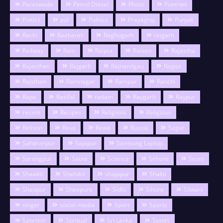
Paraswada
Petrol Diesel
Photo
Poetries
Poitics
pol
Politics
Prayagraj
Punjab
Rachi
Raebareli
Raghogarh
raigarh
Railway
Rain
Raipur
Raisen
Rajastha
Rajasthan
Rajgarh
Rajnandgao
Rajpur
Rajsthan
Ramnagar
Rampur
Ranchi
Rape
Rasifal
ratlam
Raygarh
Raypur
recent
Recipes
Religions
Religious
Relison
Reva
Rewa
Russia
Sagar
Saharanpur
Sajapur
Samsung Laptop
Sarangpur
Satna
Science
Sehore
Seoni
Shaakti
Shahdol
shajapur
Shakti
Sheopur
Sheopure
Sidhi
Sihore
Silwani
singer
social media
Sport
Sports
Sportsm
Spritual
Sri Lanka
States