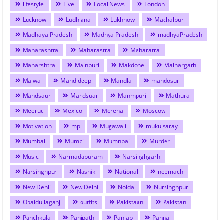
lifestyle
Live
Local News
London
Lucknow
Ludhiana
Lukhnow
Machalpur
Madhaya Pradesh
Madhya Pradesh
madhyaPradesh
Maharashtra
Maharastra
Maharatra
Maharshtra
Mainpuri
Makdone
Malhargarh
Malwa
Mandideep
Mandla
mandosur
Mandsaur
Mandsuar
Manmpuri
Mathura
Meerut
Mexico
Morena
Moscow
Motivation
mp
Mugawali
mukulsaray
Mumbai
Mumbi
Mumnbai
Murder
Music
Narmadapuram
Narsinghgarh
Narsinghpur
Nashik
National
neemach
New Dehli
New Delhi
Noida
Nursinghpur
Obaidullaganj
outfits
Pakistaan
Pakistan
Panchkula
Panipath
Panjab
Panna