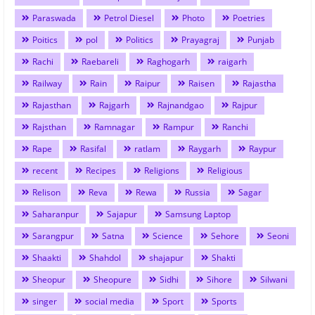
Paraswada
Petrol Diesel
Photo
Poetries
Poitics
pol
Politics
Prayagraj
Punjab
Rachi
Raebareli
Raghogarh
raigarh
Railway
Rain
Raipur
Raisen
Rajastha
Rajasthan
Rajgarh
Rajnandgao
Rajpur
Rajsthan
Ramnagar
Rampur
Ranchi
Rape
Rasifal
ratlam
Raygarh
Raypur
recent
Recipes
Religions
Religious
Relison
Reva
Rewa
Russia
Sagar
Saharanpur
Sajapur
Samsung Laptop
Sarangpur
Satna
Science
Sehore
Seoni
Shaakti
Shahdol
shajapur
Shakti
Sheopur
Sheopure
Sidhi
Sihore
Silwani
singer
social media
Sport
Sports