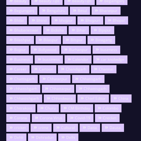
Beauty
Beauty Tips
BeautyTips
Begamganj
Begumganj
Bengaluru
Betul
Bharatpur
Bhilai
Bhind
bhojpur
Bhojpuri
Bhopal
Bhubaneswar
Bidisha
Bihar
Bijapur
Bilashpur
Bilaspur
Bilspur
Binagang
Bojpur
Bollywood
Burhanpur
buseness
Business
bussiness
Calendor
car knolwdge
Career
Cartoon
Chandigarh
Channai
Chattisgarh
Chhatarpur
Chhatisgarh
chhatishgarh
Chhattarpur
Chhattisgarh
Chhattishgarh
Chhindwara
Chief Editor
China
Chitrakoot
Churu
CM Birthday
Colombo
Corona
Corona Virus
Covid-19
Crecket
cricket
crime
Cultural
Datia
Dausa
Dehli
Dehradun
Delhi