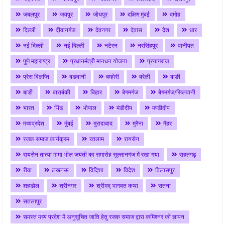
जबलपुर
जयपुर
जोधपुर
दक्षिण मुंबई
दमोह
दिल्ली
दीवानगंज
देवनगर
देवास
देश
धार
नई दिल्ली
नई दिल्ली
नटेरन
नरसिंहपुर
पानीपत
पुणे महाराष्ट्र
प्रधानमंत्री मानधन योजना
प्रयागराज
प्रेस विज्ञप्ति
बङवानी
बम्होरी
बरेली
बाङी
बाडी
बाराबंकी
बिहार
बेगमगंज
बेगमगंज/सिलवानी
भारत
भिंड
भोपाल
मंडीदीप
मण्डीदीप
मध्यप्रदेश
मुंबई
मुरादाबाद
मुरैना
मैहर
रजक समाज कार्यक्रम
रतलाम
रायसेन
रायसेन तात्या मामा भील जयंती का समारोह सुल्तानगंज में रखा गया
राहतगढ़
रीवा
लखनऊ
विदिशा
विदेश
विलासपुर
शहडोल
श्रीनगर
श्रीमद् भागवत कथा
सतना
सतलापुर
समस्त मध्य प्रदेश मै अनुसूचित जाति हेतु रजक समाज द्वारा कमिश्नर को ज्ञापन