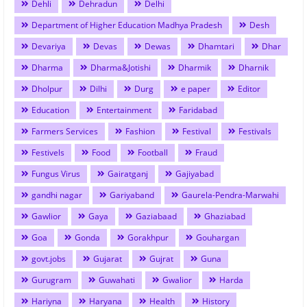
Dehli
Dehradun
Delhi
Department of Higher Education Madhya Pradesh
Desh
Devariya
Devas
Dewas
Dhamtari
Dhar
Dharma
Dharma&Jotishi
Dharmik
Dharnik
Dholpur
Dilhi
Durg
e paper
Editor
Education
Entertainment
Faridabad
Farmers Services
Fashion
Festival
Festivals
Festivels
Food
Football
Fraud
Fungus Virus
Gairatganj
Gajiyabad
gandhi nagar
Gariyaband
Gaurela-Pendra-Marwahi
Gawlior
Gaya
Gaziabaad
Ghaziabad
Goa
Gonda
Gorakhpur
Gouhargan
govt.jobs
Gujarat
Gujrat
Guna
Gurugram
Guwahati
Gwalior
Harda
Hariyna
Haryana
Health
History