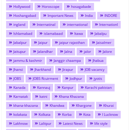
Hollywood
Horoscope
hosagabade
Hoshangabad
Important News
India
INDORE
ingland
Internatinal
international
Internationl
Ishlamabad
islamabaad
Itawa
Jabalpu
Jabalpur
Jaipur
jaipur rajasthan
Jaisalmer
Jaitupur
Jalandhar
Jalna
jalor
Jalore
jammu & kashmir
Janggir chaampa
Jhabua
Jhansi
Jharkhand
Jirapur
JOB vacancy
JOBS
JOBS Rcuirment
Jodhpur
jyotis
Kanada
Kannauj
Kanpur
Karachi pakistan
Karnatak
katni
Khana Khazana
khana-khazana
Khandwa
Khargone
Khurai
kolakata
Kolkata
Korba
Kota
l Lucknow
Lakhnow
Lalitpur
Latest News
life style