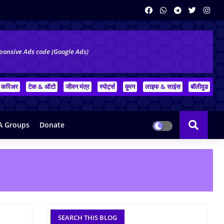
ponsive Ads code (Google Ads)
करिअर
टेक & ऑटो
जीवन मंत्र
स्पोर्ट्स
वुमन
लाइफ & साइंस
बॉलीवुड
 Groups
Donate
SEARCH THIS BLOG