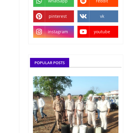
whatsapp
reddit
pinterest
vk
instagram
youtube
POPULAR POSTS