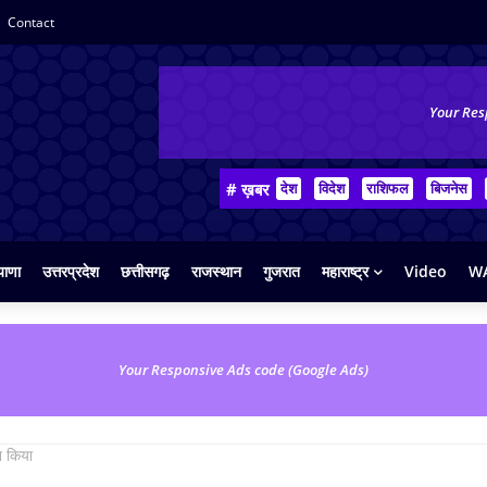
Contact
Your Res
# ख़बर
देश
विदेश
राशिफल
बिजनेस
याणा
उत्तरप्रदेश
छत्तीसगढ़
राजस्थान
गुजरात
महाराष्ट्र
Video
WA
Your Responsive Ads code (Google Ads)
शन किया