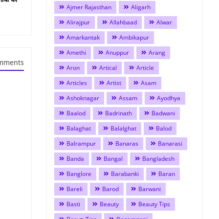
Ajmer Rajasthan
Aligarh
Alirajpur
Allahbaad
Alwar
Amarkantak
Ambikapur
Amethi
Anuppur
Arang
mments
Aron
Artical
Article
Articles
Artist
Asam
Ashoknagar
Assam
Ayodhya
Baalod
Badrinath
Badwani
Balaghat
Balalghat
Balod
Balrampur
Banaras
Banarasi
Banda
Bangal
Bangladesh
Banglore
Barabanki
Baran
Bareli
Barod
Barwani
Basti
Beauty
Beauty Tips