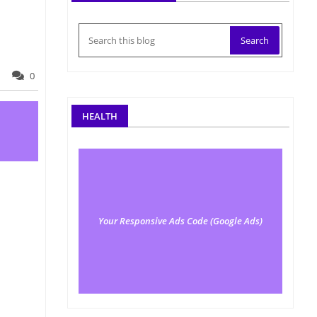
0
HEALTH
Your Responsive Ads Code (Google Ads)