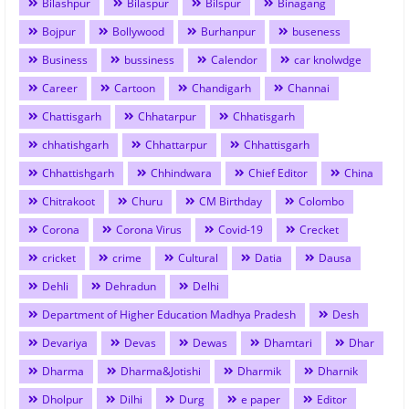
Bilashpur
Bilaspur
Bilspur
Binagang
Bojpur
Bollywood
Burhanpur
buseness
Business
bussiness
Calendor
car knolwdge
Career
Cartoon
Chandigarh
Channai
Chattisgarh
Chhatarpur
Chhatisgarh
chhatishgarh
Chhattarpur
Chhattisgarh
Chhattishgarh
Chhindwara
Chief Editor
China
Chitrakoot
Churu
CM Birthday
Colombo
Corona
Corona Virus
Covid-19
Crecket
cricket
crime
Cultural
Datia
Dausa
Dehli
Dehradun
Delhi
Department of Higher Education Madhya Pradesh
Desh
Devariya
Devas
Dewas
Dhamtari
Dhar
Dharma
Dharma&Jotishi
Dharmik
Dharnik
Dholpur
Dilhi
Durg
e paper
Editor