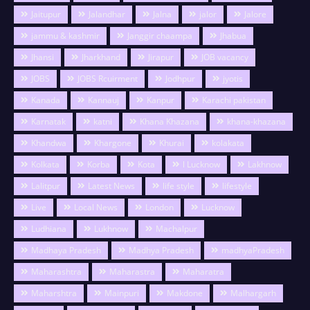
Jaitupur
Jalandhar
Jalna
jalor
Jalore
jammu & kashmir
Janggir chaampa
Jhabua
Jhansi
Jharkhand
Jirapur
JOB vacancy
JOBS
JOBS Rcuirment
Jodhpur
jyotis
Kanada
Kannauj
Kanpur
Karachi pakistan
Karnatak
katni
Khana Khazana
khana-khazana
Khandwa
Khargone
Khurai
kolakata
Kolkata
Korba
Kota
l Lucknow
Lakhnow
Lalitpur
Latest News
life style
lifestyle
Live
Local News
London
Lucknow
Ludhiana
Lukhnow
Machalpur
Madhaya Pradesh
Madhya Pradesh
madhyaPradesh
Maharashtra
Maharastra
Maharatra
Maharshtra
Mainpuri
Makdone
Malhargarh