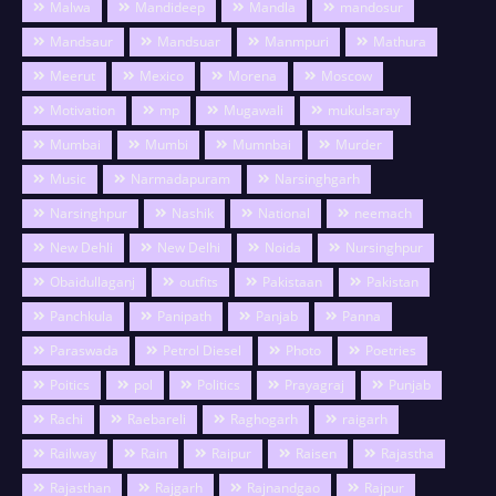
Malwa
Mandideep
Mandla
mandosur
Mandsaur
Mandsuar
Manmpuri
Mathura
Meerut
Mexico
Morena
Moscow
Motivation
mp
Mugawali
mukulsaray
Mumbai
Mumbi
Mumnbai
Murder
Music
Narmadapuram
Narsinghgarh
Narsinghpur
Nashik
National
neemach
New Dehli
New Delhi
Noida
Nursinghpur
Obaidullaganj
outfits
Pakistaan
Pakistan
Panchkula
Panipath
Panjab
Panna
Paraswada
Petrol Diesel
Photo
Poetries
Poitics
pol
Politics
Prayagraj
Punjab
Rachi
Raebareli
Raghogarh
raigarh
Railway
Rain
Raipur
Raisen
Rajastha
Rajasthan
Rajgarh
Rajnandgao
Rajpur