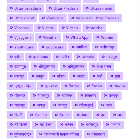
Uttar paradesh
Uttar Pradesh
Uttarakhand
Uttrakhand
Vadodara
Vanarashi Uttar Pradesh
Varanasi
Videos
Videsh
vidisha
Vijaygarh
Weather
WhatsApp
Women
Youth Care
youthcare
अमेरिका
अलीराजपुर
इंदौर
इस्लामाबाद
उज्जैन
उत्तराखंड
उदयपुरा
उदायपुरा
ओबेदुल्लागंज
औबेदुल्लागंज
कथा वाचन
कानपुर
काबुल
खंडवा
खंडेरा
गङी
गुना
गुमशुदा महिला
गुलाबगंज
गैतरगंज
गैरतगंज
गोहरगंज
गौहरगंज
ग्यारसपुर
ग्वालियर
चिकलोद
छतरपुर
जबलपुर
जयपुर
जोधपुर
दक्षिण मुंबई
दमोह
दिल्ली
दीवानगंज
देवनगर
देवास
देश
धार
नई दिल्ली
नई दिल्ली
नटेरन
नरसिंहपुर
पानीपत
पुणे महाराष्ट्र
प्रधानमंत्री मानधन योजना
प्रयागराज