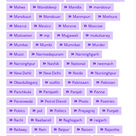
Malwa
Mandideep
Mandla
mandosur
Mandsaur
Mandsuar
Manmpuri
Mathura
Meerut
Mexico
Morena
Moscow
Motivation
mp
Mugawali
mukulsaray
Mumbai
Mumbi
Mumnbai
Murder
Music
Narmadapuram
Narsinghgarh
Narsinghpur
Nashik
National
neemach
New Dehli
New Delhi
Noida
Nursinghpur
Obaidullaganj
outfits
Pakistaan
Pakistan
Panchkula
Panipath
Panjab
Panna
Paraswada
Petrol Diesel
Photo
Poetries
Poitics
pol
Politics
Prayagraj
Punjab
Rachi
Raebareli
Raghogarh
raigarh
Railway
Rain
Raipur
Raisen
Rajastha