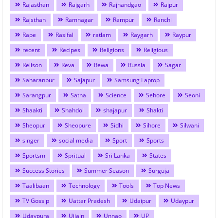
Rajasthan
Rajgarh
Rajnandgao
Rajpur
Rajsthan
Ramnagar
Rampur
Ranchi
Rape
Rasifal
ratlam
Raygarh
Raypur
recent
Recipes
Religions
Religious
Relison
Reva
Rewa
Russia
Sagar
Saharanpur
Sajapur
Samsung Laptop
Sarangpur
Satna
Science
Sehore
Seoni
Shaakti
Shahdol
shajapur
Shakti
Sheopur
Sheopure
Sidhi
Sihore
Silwani
singer
social media
Sport
Sports
Sportsm
Spritual
Sri Lanka
States
Success Stories
Summer Season
Surguja
Taalibaan
Technology
Tools
Top News
TV Gossip
Uattar Pradesh
Udaipur
Udaypur
Udaypura
Ujjain
Unnao
UP