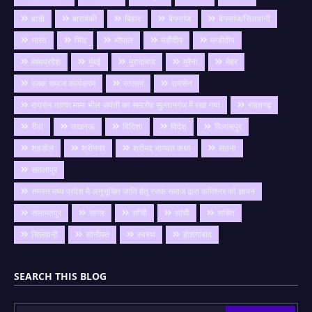
बाडी
बाराबंकी
बिहार
बेगमगंज
बेगमगंज/सिलवानी
भारत
भिंड
भोपाल
मंडीदीप
मण्डीदीप
मध्यप्रदेश
मुंबई
मुरादाबाद
मुरैना
मैहर
रजक समाज कार्यक्रम
रतलाम
रायसेन
रायसेन तात्या मामा भील जयंती का समारोह सुल्तानगंज में रखा गया
राहतगढ़
रीवा
लखनऊ
विदिशा
विदेश
विलासपुर
शहडोल
श्रीनगर
श्रीमद् भागवत कथा
सतना
सतलापुर
समस्त मध्य प्रदेश मै अनुसूचित जाति हेतु रजक समाज द्वारा कमिश्नर को ज्ञापन
सलामतपुर
सागर
साँची
सांची
सांचेत
सिलवानी
सोनीपत
स्वस्थ
होशंगाबाद
SEARCH THIS BLOG