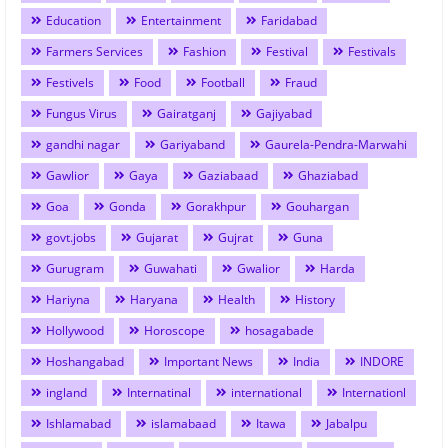
Education
Entertainment
Faridabad
Farmers Services
Fashion
Festival
Festivals
Festivels
Food
Football
Fraud
Fungus Virus
Gairatganj
Gajiyabad
gandhi nagar
Gariyaband
Gaurela-Pendra-Marwahi
Gawlior
Gaya
Gaziabaad
Ghaziabad
Goa
Gonda
Gorakhpur
Gouhargan
govt.jobs
Gujarat
Gujrat
Guna
Gurugram
Guwahati
Gwalior
Harda
Hariyna
Haryana
Health
History
Hollywood
Horoscope
hosagabade
Hoshangabad
Important News
India
INDORE
ingland
Internatinal
international
Internationl
Ishlamabad
islamabaad
Itawa
Jabalpu