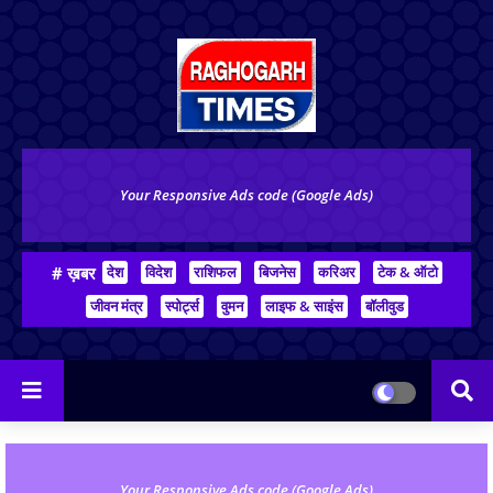
Your Responsive Ads code (Google Ads)
# ख़बर
देश
विदेश
राशिफल
बिजनेस
करिअर
टेक & ऑटो
जीवन मंत्र
स्पोर्ट्स
वुमन
लाइफ & साइंस
बॉलीवुड
Your Responsive Ads code (Google Ads)