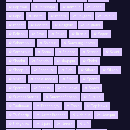
Rajsthan
Ramnagar
Rampur
Ranchi
Rape
Rasifal
ratlam
Raygarh
Raypur
recent
Recipes
Religions
Religious
Relison
Reva
Rewa
Russia
Sagar
Saharanpur
Sajapur
Samsung Laptop
Sarangpur
Satna
Science
Sehore
Seoni
Shaakti
Shahdol
shajapur
Shakti
Sheopur
Sheopure
Sidhi
Sihore
Silwani
singer
social media
Sport
Sports
Sportsm
Spritual
Sri Lanka
States
Success Stories
Summer Season
Surguja
Taalibaan
Technology
Tools
Top News
TV Gossip
Uattar Pradesh
Udaipur
Udaypur
Udaypura
Ujjain
Unnao
UP