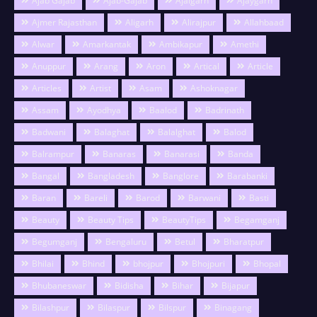
Ajab Gajab
Ajab-Gajab
Ajaigarh
Ajaygarh
Ajmer Rajasthan
Aligarh
Alirajpur
Allahbaad
Alwar
Amarkantak
Ambikapur
Amethi
Anuppur
Arang
Aron
Artical
Article
Articles
Artist
Asam
Ashoknagar
Assam
Ayodhya
Baalod
Badrinath
Badwani
Balaghat
Balalghat
Balod
Balrampur
Banaras
Banarasi
Banda
Bangal
Bangladesh
Banglore
Barabanki
Baran
Bareli
Barod
Barwani
Basti
Beauty
Beauty Tips
BeautyTips
Begamganj
Begumganj
Bengaluru
Betul
Bharatpur
Bhilai
Bhind
bhojpur
Bhojpuri
Bhopal
Bhubaneswar
Bidisha
Bihar
Bijapur
Bilashpur
Bilaspur
Bilspur
Binagang