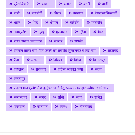
प्रेस विज्ञप्ति
बङवानी
बम्होरी
बरेली
बाङी
बाडी
बाराबंकी
बिहार
बेगमगंज
बेगमगंज/सिलवानी
भारत
भिंड
भोपाल
मंडीदीप
मण्डीदीप
मध्यप्रदेश
मुंबई
मुरादाबाद
मुरैना
मैहर
रजक समाज कार्यक्रम
रतलाम
रायसेन
रायसेन तात्या मामा भील जयंती का समारोह सुल्तानगंज में रखा गया
राहतगढ़
रीवा
लखनऊ
विदिशा
विदेश
विलासपुर
शहडोल
श्रीनगर
श्रीमद् भागवत कथा
सतना
सतलापुर
समस्त मध्य प्रदेश मै अनुसूचित जाति हेतु रजक समाज द्वारा कमिश्नर को ज्ञापन
सलामतपुर
सागर
साँची
सांची
सांचेत
सिलवानी
सोनीपत
स्वस्थ
होशंगाबाद