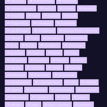
Education
Entertainment
Faridabad
Farmers Services
Fashion
Festival
Festivals
Festivels
Food
Football
Fraud
Fungus Virus
Gairatganj
Gajiyabad
gandhi nagar
Gariyaband
Gaurela-Pendra-Marwahi
Gawlior
Gaya
Gaziabaad
Ghaziabad
Goa
Gonda
Gorakhpur
Gouhargan
govt.jobs
Gujarat
Gujrat
Guna
Gurugram
Guwahati
Gwalior
Harda
Hariyna
Haryana
Health
History
Hollywood
Horoscope
hosagabade
Hoshangabad
Important News
India
INDORE
ingland
Internatinal
international
Internationl
Ishlamabad
islamabaad
Itawa
Jabalpu
Jabalpur
Jaipur
jaipur rajasthan
Jaisalmer