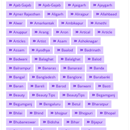
Ajab Gajab
Ajab-Gajab
Ajaigarh
Ajaygarh
Ajmer Rajasthan
Aligarh
Alirajpur
Allahbaad
Alwar
Amarkantak
Ambikapur
Amethi
Anuppur
Arang
Aron
Artical
Article
Articles
Artist
Asam
Ashoknagar
Assam
Ayodhya
Baalod
Badrinath
Badwani
Balaghat
Balalghat
Balod
Balrampur
Banaras
Banarasi
Banda
Bangal
Bangladesh
Banglore
Barabanki
Baran
Bareli
Barod
Barwani
Basti
Beauty
Beauty Tips
BeautyTips
Begamganj
Begumganj
Bengaluru
Betul
Bharatpur
Bhilai
Bhind
bhojpur
Bhojpuri
Bhopal
Bhubaneswar
Bidisha
Bihar
Bijapur