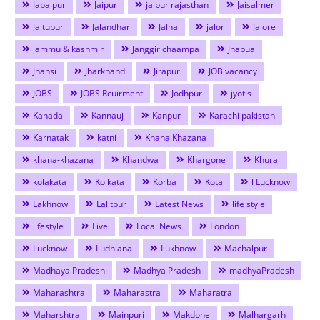
Jabalpur
Jaipur
jaipur rajasthan
Jaisalmer
Jaitupur
Jalandhar
Jalna
jalor
Jalore
jammu & kashmir
Janggir chaampa
Jhabua
Jhansi
Jharkhand
Jirapur
JOB vacancy
JOBS
JOBS Rcuirment
Jodhpur
jyotis
Kanada
Kannauj
Kanpur
Karachi pakistan
Karnatak
katni
Khana Khazana
khana-khazana
Khandwa
Khargone
Khurai
kolakata
Kolkata
Korba
Kota
l Lucknow
Lakhnow
Lalitpur
Latest News
life style
lifestyle
Live
Local News
London
Lucknow
Ludhiana
Lukhnow
Machalpur
Madhaya Pradesh
Madhya Pradesh
madhyaPradesh
Maharashtra
Maharastra
Maharatra
Maharshtra
Mainpuri
Makdone
Malhargarh