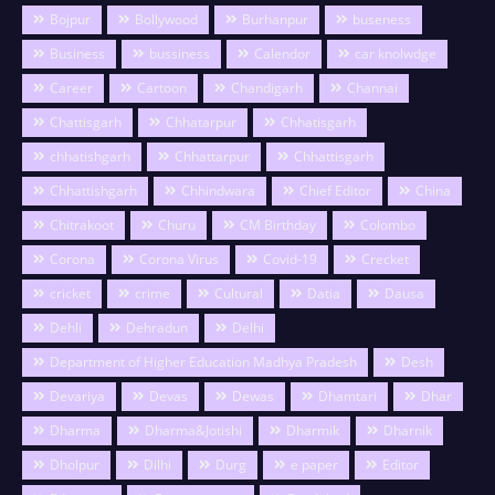
Bojpur
Bollywood
Burhanpur
buseness
Business
bussiness
Calendor
car knolwdge
Career
Cartoon
Chandigarh
Channai
Chattisgarh
Chhatarpur
Chhatisgarh
chhatishgarh
Chhattarpur
Chhattisgarh
Chhattishgarh
Chhindwara
Chief Editor
China
Chitrakoot
Churu
CM Birthday
Colombo
Corona
Corona Virus
Covid-19
Crecket
cricket
crime
Cultural
Datia
Dausa
Dehli
Dehradun
Delhi
Department of Higher Education Madhya Pradesh
Desh
Devariya
Devas
Dewas
Dhamtari
Dhar
Dharma
Dharma&Jotishi
Dharmik
Dharnik
Dholpur
Dilhi
Durg
e paper
Editor