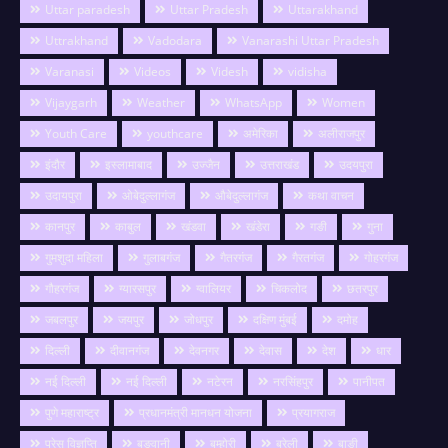
Uttar paradesh
Uttar Pradesh
Uttarakhand
Uttrakhand
Vadodara
Vanarashi Uttar Pradesh
Varanasi
Videos
Videsh
vidisha
Vijaygarh
Weather
WhatsApp
Women
Youth Care
youthcare
अमेरिका
अलीराजपुर
इंदौर
इस्लामाबाद
उज्जैन
उत्तराखंड
उदयपुरा
उदायपुरा
ओबेदुल्लागंज
औबेदुल्लागंज
कथा वाचन
कानपुर
काबुल
खंडवा
खंडेरा
गङी
गुना
गुमशुदा महिला
गुलाबगंज
गैतरगंज
गैरतगंज
गोहरगंज
गौहरगंज
ग्यारसपुर
ग्वालियर
चिकलोद
छतरपुर
जबलपुर
जयपुर
जोधपुर
दक्षिण मुंबई
दमोह
दिल्ली
दीवानगंज
देवनगर
देवास
देश
धार
नई दिल्ली
नई दिल्ली
नटेरन
नरसिंहपुर
पानीपत
पुणे महाराष्ट्र
प्रधानमंत्री मानधन योजना
प्रयागराज
प्रेस विज्ञप्ति
बङवानी
बम्होरी
बरेली
बाङी