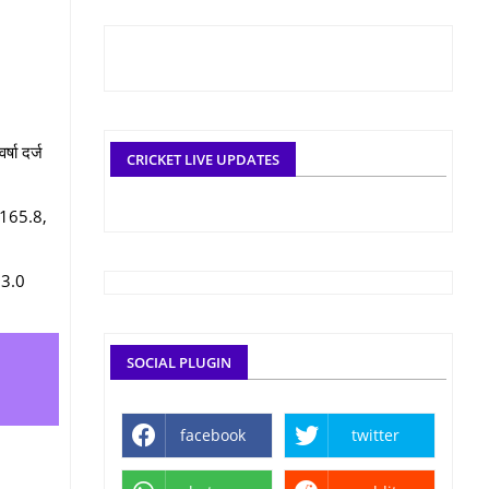
्षा दर्ज
CRICKET LIVE UPDATES
ं 165.8,
 13.0
SOCIAL PLUGIN
facebook
twitter