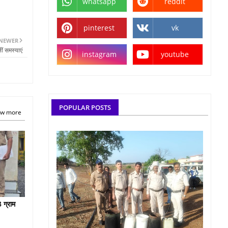
whatsapp
reddit
pinterest
vk
NEWER
ीं समस्याएं
instagram
youtube
POPULAR POSTS
w more
 ग्राम