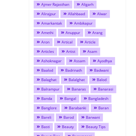
Ajmer Rajasthan
Aligarh
Alirajpur
Allahbaad
Alwar
Amarkantak
Ambikapur
Amethi
Anuppur
Arang
Aron
Artical
Article
Articles
Artist
Asam
Ashoknagar
Assam
Ayodhya
Baalod
Badrinath
Badwani
Balaghat
Balalghat
Balod
Balrampur
Banaras
Banarasi
Banda
Bangal
Bangladesh
Banglore
Barabanki
Baran
Bareli
Barod
Barwani
Basti
Beauty
Beauty Tips