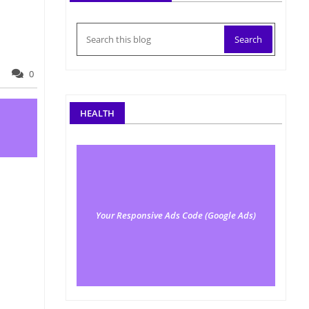
0
HEALTH
Your Responsive Ads Code (Google Ads)