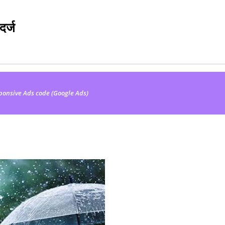
दर्ज
ponsive Ads code (Google Ads)