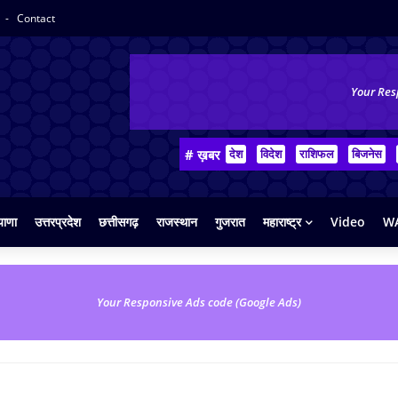
y
Contact
Your Res
# ख़बर
देश
विदेश
राशिफल
बिजनेस
याणा
उत्तरप्रदेश
छत्तीसगढ़
राजस्थान
गुजरात
महाराष्ट्र
Video
WA
Your Responsive Ads code (Google Ads)