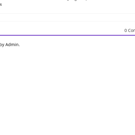
26
0 Co
 by Admin.