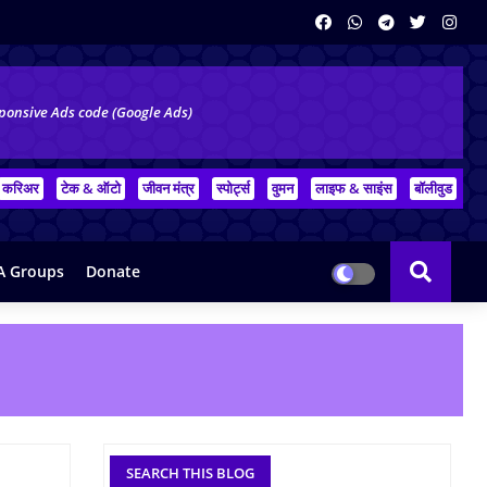
ponsive Ads code (Google Ads)
करिअर
टेक & ऑटो
जीवन मंत्र
स्पोर्ट्स
वुमन
लाइफ & साइंस
बॉलीवुड
 Groups
Donate
SEARCH THIS BLOG