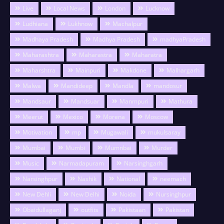
Live
Local News
London
Lucknow
Ludhiana
Lukhnow
Machalpur
Madhaya Pradesh
Madhya Pradesh
madhyaPradesh
Maharashtra
Maharastra
Maharatra
Maharshtra
Mainpuri
Makdone
Malhargarh
Malwa
Mandideep
Mandla
mandosur
Mandsaur
Mandsuar
Manmpuri
Mathura
Meerut
Mexico
Morena
Moscow
Motivation
mp
Mugawali
mukulsaray
Mumbai
Mumbi
Mumnbai
Murder
Music
Narmadapuram
Narsinghgarh
Narsinghpur
Nashik
National
neemach
New Dehli
New Delhi
Noida
Nursinghpur
Obaidullaganj
outfits
Pakistaan
Pakistan