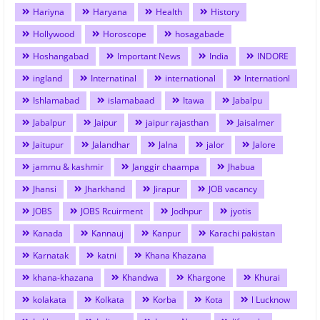
Hariyna
Haryana
Health
History
Hollywood
Horoscope
hosagabade
Hoshangabad
Important News
India
INDORE
ingland
Internatinal
international
Internationl
Ishlamabad
islamabaad
Itawa
Jabalpu
Jabalpur
Jaipur
jaipur rajasthan
Jaisalmer
Jaitupur
Jalandhar
Jalna
jalor
Jalore
jammu & kashmir
Janggir chaampa
Jhabua
Jhansi
Jharkhand
Jirapur
JOB vacancy
JOBS
JOBS Rcuirment
Jodhpur
jyotis
Kanada
Kannauj
Kanpur
Karachi pakistan
Karnatak
katni
Khana Khazana
khana-khazana
Khandwa
Khargone
Khurai
kolakata
Kolkata
Korba
Kota
l Lucknow