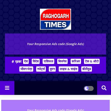
Your Responsive Ads code (Google Ads)
# ख़बर
देश
विदेश
राशिफल
बिजनेस
करिअर
टेक & ऑटो
जीवन मंत्र
स्पोर्ट्स
वुमन
लाइफ & साइंस
बॉलीवुड
Your Responsive Ads code (Google Ads)