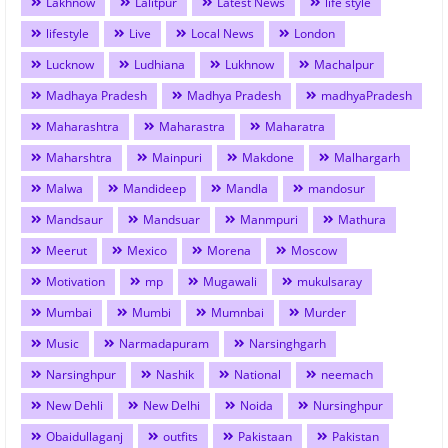
Lakhnow
Lalitpur
Latest News
life style
lifestyle
Live
Local News
London
Lucknow
Ludhiana
Lukhnow
Machalpur
Madhaya Pradesh
Madhya Pradesh
madhyaPradesh
Maharashtra
Maharastra
Maharatra
Maharshtra
Mainpuri
Makdone
Malhargarh
Malwa
Mandideep
Mandla
mandosur
Mandsaur
Mandsuar
Manmpuri
Mathura
Meerut
Mexico
Morena
Moscow
Motivation
mp
Mugawali
mukulsaray
Mumbai
Mumbi
Mumnbai
Murder
Music
Narmadapuram
Narsinghgarh
Narsinghpur
Nashik
National
neemach
New Dehli
New Delhi
Noida
Nursinghpur
Obaidullaganj
outfits
Pakistaan
Pakistan