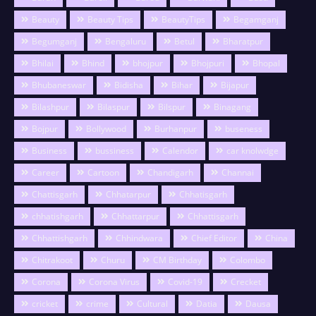
Beauty
Beauty Tips
BeautyTips
Begamganj
Begumganj
Bengaluru
Betul
Bharatpur
Bhilai
Bhind
bhojpur
Bhojpuri
Bhopal
Bhubaneswar
Bidisha
Bihar
Bijapur
Bilashpur
Bilaspur
Bilspur
Binagang
Bojpur
Bollywood
Burhanpur
buseness
Business
bussiness
Calendor
car knolwdge
Career
Cartoon
Chandigarh
Channai
Chattisgarh
Chhatarpur
Chhatisgarh
chhatishgarh
Chhattarpur
Chhattisgarh
Chhattishgarh
Chhindwara
Chief Editor
China
Chitrakoot
Churu
CM Birthday
Colombo
Corona
Corona Virus
Covid-19
Crecket
cricket
crime
Cultural
Datia
Dausa