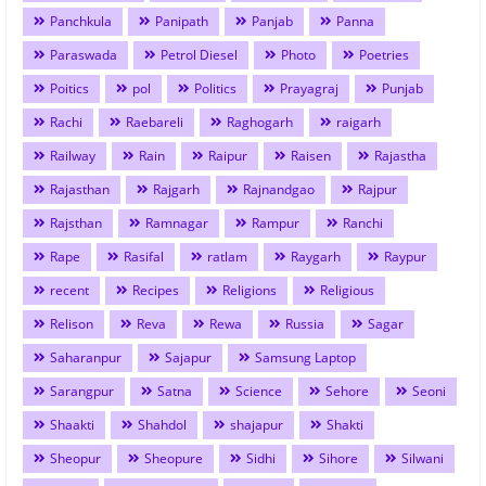
Panchkula
Panipath
Panjab
Panna
Paraswada
Petrol Diesel
Photo
Poetries
Poitics
pol
Politics
Prayagraj
Punjab
Rachi
Raebareli
Raghogarh
raigarh
Railway
Rain
Raipur
Raisen
Rajastha
Rajasthan
Rajgarh
Rajnandgao
Rajpur
Rajsthan
Ramnagar
Rampur
Ranchi
Rape
Rasifal
ratlam
Raygarh
Raypur
recent
Recipes
Religions
Religious
Relison
Reva
Rewa
Russia
Sagar
Saharanpur
Sajapur
Samsung Laptop
Sarangpur
Satna
Science
Sehore
Seoni
Shaakti
Shahdol
shajapur
Shakti
Sheopur
Sheopure
Sidhi
Sihore
Silwani