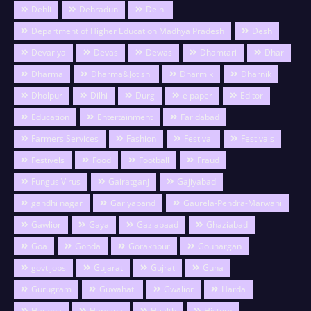
Dehli
Dehradun
Delhi
Department of Higher Education Madhya Pradesh
Desh
Devariya
Devas
Dewas
Dhamtari
Dhar
Dharma
Dharma&Jotishi
Dharmik
Dharnik
Dholpur
Dilhi
Durg
e paper
Editor
Education
Entertainment
Faridabad
Farmers Services
Fashion
Festival
Festivals
Festivels
Food
Football
Fraud
Fungus Virus
Gairatganj
Gajiyabad
gandhi nagar
Gariyaband
Gaurela-Pendra-Marwahi
Gawlior
Gaya
Gaziabaad
Ghaziabad
Goa
Gonda
Gorakhpur
Gouhargan
govt.jobs
Gujarat
Gujrat
Guna
Gurugram
Guwahati
Gwalior
Harda
Hariyna
Haryana
Health
History