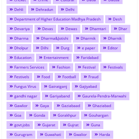
Dehli
Dehradun
Delhi
Department of Higher Education Madhya Pradesh
Desh
Devariya
Devas
Dewas
Dhamtari
Dhar
Dharma
Dharma&Jotishi
Dharmik
Dharnik
Dholpur
Dilhi
Durg
e paper
Editor
Education
Entertainment
Faridabad
Farmers Services
Fashion
Festival
Festivals
Festivels
Food
Football
Fraud
Fungus Virus
Gairatganj
Gajiyabad
gandhi nagar
Gariyaband
Gaurela-Pendra-Marwahi
Gawlior
Gaya
Gaziabaad
Ghaziabad
Goa
Gonda
Gorakhpur
Gouhargan
govt.jobs
Gujarat
Gujrat
Guna
Gurugram
Guwahati
Gwalior
Harda