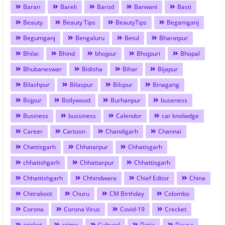
Baran
Bareli
Barod
Barwani
Basti
Beauty
Beauty Tips
BeautyTips
Begamganj
Begumganj
Bengaluru
Betul
Bharatpur
Bhilai
Bhind
bhojpur
Bhojpuri
Bhopal
Bhubaneswar
Bidisha
Bihar
Bijapur
Bilashpur
Bilaspur
Bilspur
Binagang
Bojpur
Bollywood
Burhanpur
buseness
Business
bussiness
Calendor
car knolwdge
Career
Cartoon
Chandigarh
Channai
Chattisgarh
Chhatarpur
Chhatisgarh
chhatishgarh
Chhattarpur
Chhattisgarh
Chhattishgarh
Chhindwara
Chief Editor
China
Chitrakoot
Churu
CM Birthday
Colombo
Corona
Corona Virus
Covid-19
Crecket
cricket
crime
Cultural
Datia
Dausa