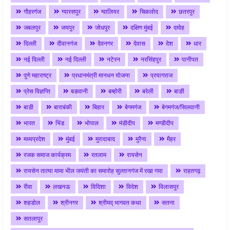
गौहरगंज
ग्यारसपुर
ग्वालियर
चिकलोद
छतरपुर
जबलपुर
जयपुर
जोधपुर
दक्षिण मुंबई
दमोह
दिल्ली
दीवानगंज
देवनगर
देवास
देश
धार
नई दिल्ली
नई दिल्ली
नटेरन
नरसिंहपुर
पानीपत
पुणे महाराष्ट्र
प्रधानमंत्री मानधन योजना
प्रयागराज
प्रेस विज्ञप्ति
बङवानी
बम्होरी
बरेली
बाङी
बाडी
बाराबंकी
बिहार
बेगमगंज
बेगमगंज/सिलवानी
भारत
भिंड
भोपाल
मंडीदीप
मण्डीदीप
मध्यप्रदेश
मुंबई
मुरादाबाद
मुरैना
मैहर
रजक समाज कार्यक्रम
रतलाम
रायसेन
रायसेन तात्या मामा भील जयंती का समारोह सुल्तानगंज में रखा गया
राहतगढ़
रीवा
लखनऊ
विदिशा
विदेश
विलासपुर
शहडोल
श्रीनगर
श्रीमद् भागवत कथा
सतना
सतलापुर