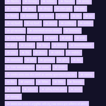
गौहरगंज
ग्यारसपुर
ग्वालियर
चिकलोद
छतरपुर
जबलपुर
जयपुर
जोधपुर
दक्षिण मुंबई
दमोह
दिल्ली
दीवानगंज
देवनगर
देवास
देश
धार
नई दिल्ली
नई दिल्ली
नटेरन
नरसिंहपुर
पानीपत
पुणे महाराष्ट्र
प्रधानमंत्री मानधन योजना
प्रयागराज
प्रेस विज्ञप्ति
बङवानी
बम्होरी
बरेली
बाङी
बाडी
बाराबंकी
बिहार
बेगमगंज
बेगमगंज/सिलवानी
भारत
भिंड
भोपाल
मंडीदीप
मण्डीदीप
मध्यप्रदेश
मुंबई
मुरादाबाद
मुरैना
मैहर
रजक समाज कार्यक्रम
रतलाम
रायसेन
रायसेन तात्या मामा भील जयंती का समारोह सुल्तानगंज में रखा गया
राहतगढ़
रीवा
लखनऊ
विदिशा
विदेश
विलासपुर
शहडोल
श्रीनगर
श्रीमद् भागवत कथा
सतना
सतलापुर
समस्त मध्य प्रदेश मै अनुसूचित जाति हेतु रजक समाज द्वारा कमिश्नर को ज्ञापन