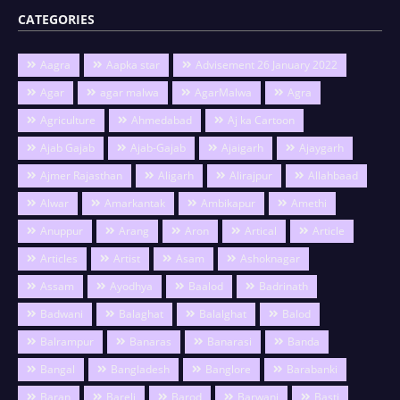
CATEGORIES
Aagra
Aapka star
Advisement 26 January 2022
Agar
agar malwa
AgarMalwa
Agra
Agriculture
Ahmedabad
Aj ka Cartoon
Ajab Gajab
Ajab-Gajab
Ajaigarh
Ajaygarh
Ajmer Rajasthan
Aligarh
Alirajpur
Allahbaad
Alwar
Amarkantak
Ambikapur
Amethi
Anuppur
Arang
Aron
Artical
Article
Articles
Artist
Asam
Ashoknagar
Assam
Ayodhya
Baalod
Badrinath
Badwani
Balaghat
Balalghat
Balod
Balrampur
Banaras
Banarasi
Banda
Bangal
Bangladesh
Banglore
Barabanki
Baran
Bareli
Barod
Barwani
Basti