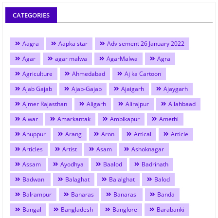
CATEGORIES
Aagra
Aapka star
Advisement 26 January 2022
Agar
agar malwa
AgarMalwa
Agra
Agriculture
Ahmedabad
Aj ka Cartoon
Ajab Gajab
Ajab-Gajab
Ajaigarh
Ajaygarh
Ajmer Rajasthan
Aligarh
Alirajpur
Allahbaad
Alwar
Amarkantak
Ambikapur
Amethi
Anuppur
Arang
Aron
Artical
Article
Articles
Artist
Asam
Ashoknagar
Assam
Ayodhya
Baalod
Badrinath
Badwani
Balaghat
Balalghat
Balod
Balrampur
Banaras
Banarasi
Banda
Bangal
Bangladesh
Banglore
Barabanki