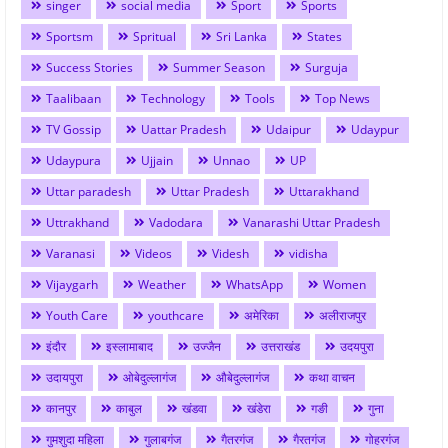
singer
social media
Sport
Sports
Sportsm
Spritual
Sri Lanka
States
Success Stories
Summer Season
Surguja
Taalibaan
Technology
Tools
Top News
TV Gossip
Uattar Pradesh
Udaipur
Udaypur
Udaypura
Ujjain
Unnao
UP
Uttar paradesh
Uttar Pradesh
Uttarakhand
Uttrakhand
Vadodara
Vanarashi Uttar Pradesh
Varanasi
Videos
Videsh
vidisha
Vijaygarh
Weather
WhatsApp
Women
Youth Care
youthcare
अमेरिका
अलीराजपुर
इंदौर
इस्लामाबाद
उज्जैन
उत्तराखंड
उदयपुरा
उदायपुरा
ओबेदुल्लागंज
औबेदुल्लागंज
कथा वाचन
कानपुर
काबुल
खंडवा
खंडेरा
गङी
गुना
गुमशुदा महिला
गुलाबगंज
गैतरगंज
गैरतगंज
गोहरगंज