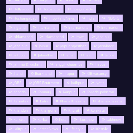
Hollywood
Horoscope
hosagabade
Hoshangabad
Important News
India
INDORE
ingland
Internatinal
international
Internationl
Ishlamabad
islamabaad
Itawa
Jabalpu
Jabalpur
Jaipur
jaipur rajasthan
Jaisalmer
Jaitupur
Jalandhar
Jalna
jalor
Jalore
jammu & kashmir
Janggir chaampa
Jhabua
Jhansi
Jharkhand
Jirapur
JOB vacancy
JOBS
JOBS Rcuirment
Jodhpur
jyotis
Kanada
Kannauj
Kanpur
Karachi pakistan
Karnatak
katni
Khana Khazana
khana-khazana
Khandwa
Khargone
Khurai
kolakata
Kolkata
Korba
Kota
l Lucknow
Lakhnow
Lalitpur
Latest News
life style
lifestyle