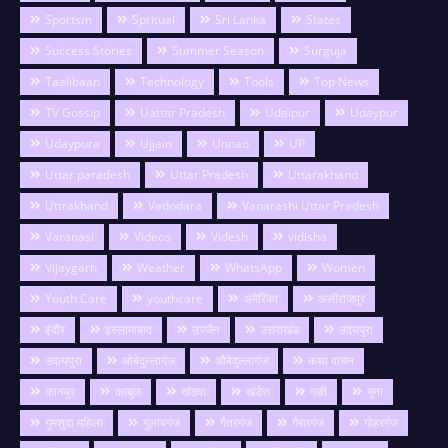
Sportsm
Spritual
Sri Lanka
States
Success Stories
Summer Season
Surguja
Taalibaan
Technology
Tools
Top News
TV Gossip
Uattar Pradesh
Udaipur
Udaypur
Udaypura
Ujjain
Unnao
UP
Uttar paradesh
Uttar Pradesh
Uttarakhand
Uttrakhand
Vadodara
Vanarashi Uttar Pradesh
Varanasi
Videos
Videsh
vidisha
Vijaygarh
Weather
WhatsApp
Women
Youth Care
youthcare
अमेरिका
अलीराजपुर
इंदौर
इस्लामाबाद
उज्जैन
उत्तराखंड
उदयपुरा
उदायपुरा
ओबेदुल्लागंज
औबेदुल्लागंज
कथा वाचन
कानपुर
काबुल
खंडवा
खंडेरा
गङी
गुना
गुमशुदा महिला
गुलाबगंज
गैतरगंज
गैरतगंज
गोहरगंज