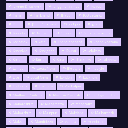
jammu & kashmir
Janggir chaampa
Jhabua
Jhansi
Jharkhand
Jirapur
JOB vacancy
JOBS
JOBS Rcuirment
Jodhpur
jyotis
Kanada
Kannauj
Kanpur
Karachi pakistan
Karnatak
katni
Khana Khazana
khana-khazana
Khandwa
Khargone
Khurai
kolakata
Kolkata
Korba
Kota
l Lucknow
Lakhnow
Lalitpur
Latest News
life style
lifestyle
Live
Local News
London
Lucknow
Ludhiana
Lukhnow
Machalpur
Madhaya Pradesh
Madhya Pradesh
madhyaPradesh
Maharashtra
Maharastra
Maharatra
Maharshtra
Mainpuri
Makdone
Malhargarh
Malwa
Mandideep
Mandla
mandosur