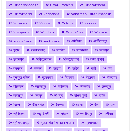
Uttar paradesh
Uttar Pradesh
Uttarakhand
Uttrakhand
Vadodara
Vanarashi Uttar Pradesh
Varanasi
Videos
Videsh
vidisha
Vijaygarh
Weather
WhatsApp
Women
Youth Care
youthcare
अमेरिका
अलीराजपुर
इंदौर
इस्लामाबाद
उज्जैन
उत्तराखंड
उदयपुरा
उदायपुरा
ओबेदुल्लागंज
औबेदुल्लागंज
कथा वाचन
कानपुर
काबुल
खंडवा
खंडेरा
गङी
गुना
गुमशुदा महिला
गुलाबगंज
गैतरगंज
गैरतगंज
गोहरगंज
गौहरगंज
ग्यारसपुर
ग्वालियर
चिकलोद
छतरपुर
जबलपुर
जयपुर
जोधपुर
दक्षिण मुंबई
दमोह
दिल्ली
दीवानगंज
देवनगर
देवास
देश
धार
नई दिल्ली
नई दिल्ली
नटेरन
नरसिंहपुर
पानीपत
पुणे महाराष्ट्र
प्रधानमंत्री मानधन योजना
प्रयागराज