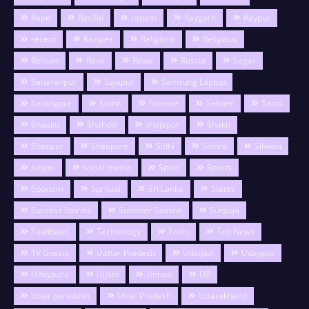
Rape
Rasifal
ratlam
Raygarh
Raypur
recent
Recipes
Religions
Religious
Relison
Reva
Rewa
Russia
Sagar
Saharanpur
Sajapur
Samsung Laptop
Sarangpur
Satna
Science
Sehore
Seoni
Shaakti
Shahdol
shajapur
Shakti
Sheopur
Sheopure
Sidhi
Sihore
Silwani
singer
social media
Sport
Sports
Sportsm
Spritual
Sri Lanka
States
Success Stories
Summer Season
Surguja
Taalibaan
Technology
Tools
Top News
TV Gossip
Uattar Pradesh
Udaipur
Udaypur
Udaypura
Ujjain
Unnao
UP
Uttar paradesh
Uttar Pradesh
Uttarakhand