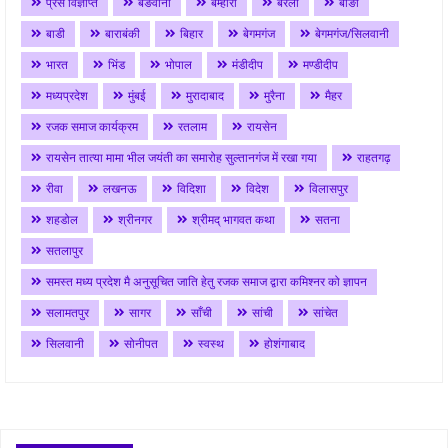
प्रेस विज्ञप्ति
बङवानी
बम्होरी
बरेली
बाङी
बाडी
बाराबंकी
बिहार
बेगमगंज
बेगमगंज/सिलवानी
भारत
भिंड
भोपाल
मंडीदीप
मण्डीदीप
मध्यप्रदेश
मुंबई
मुरादाबाद
मुरैना
मैहर
रजक समाज कार्यक्रम
रतलाम
रायसेन
रायसेन तात्या मामा भील जयंती का समारोह सुल्तानगंज में रखा गया
राहतगढ़
रीवा
लखनऊ
विदिशा
विदेश
विलासपुर
शहडोल
श्रीनगर
श्रीमद् भागवत कथा
सतना
सतलापुर
समस्त मध्य प्रदेश मै अनुसूचित जाति हेतु रजक समाज द्वारा कमिश्नर को ज्ञापन
सलामतपुर
सागर
साँची
सांची
सांचेत
सिलवानी
सोनीपत
स्वस्थ
होशंगाबाद