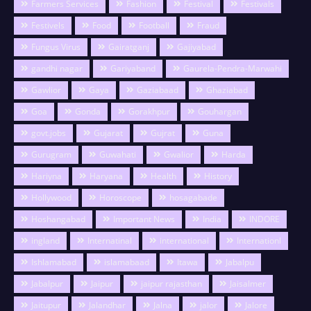
Farmers Services
Fashion
Festival
Festivals
Festivels
Food
Football
Fraud
Fungus Virus
Gairatganj
Gajiyabad
gandhi nagar
Gariyaband
Gaurela-Pendra-Marwahi
Gawlior
Gaya
Gaziabaad
Ghaziabad
Goa
Gonda
Gorakhpur
Gouhargan
govt.jobs
Gujarat
Gujrat
Guna
Gurugram
Guwahati
Gwalior
Harda
Hariyna
Haryana
Health
History
Hollywood
Horoscope
hosagabade
Hoshangabad
Important News
India
INDORE
ingland
Internatinal
international
Internationl
Ishlamabad
islamabaad
Itawa
Jabalpu
Jabalpur
Jaipur
jaipur rajasthan
Jaisalmer
Jaitupur
Jalandhar
Jalna
jalor
Jalore