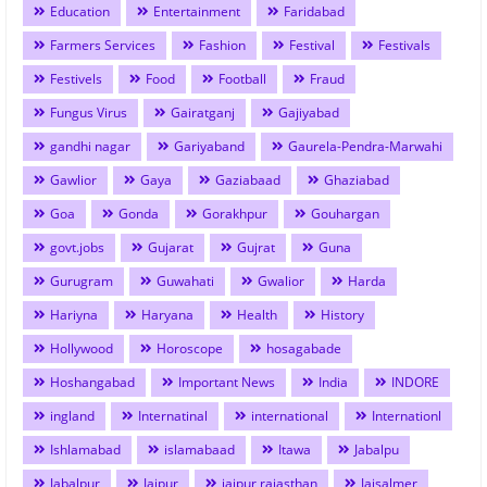
Education
Entertainment
Faridabad
Farmers Services
Fashion
Festival
Festivals
Festivels
Food
Football
Fraud
Fungus Virus
Gairatganj
Gajiyabad
gandhi nagar
Gariyaband
Gaurela-Pendra-Marwahi
Gawlior
Gaya
Gaziabaad
Ghaziabad
Goa
Gonda
Gorakhpur
Gouhargan
govt.jobs
Gujarat
Gujrat
Guna
Gurugram
Guwahati
Gwalior
Harda
Hariyna
Haryana
Health
History
Hollywood
Horoscope
hosagabade
Hoshangabad
Important News
India
INDORE
ingland
Internatinal
international
Internationl
Ishlamabad
islamabaad
Itawa
Jabalpu
Jabalpur
Jaipur
jaipur rajasthan
Jaisalmer