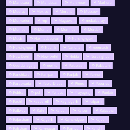
Mandsaur
Mandsuar
Manmpuri
Mathura
Meerut
Mexico
Morena
Moscow
Motivation
mp
Mugawali
mukulsaray
Mumbai
Mumbi
Mumnbai
Murder
Music
Narmadapuram
Narsinghgarh
Narsinghpur
Nashik
National
neemach
New Dehli
New Delhi
Noida
Nursinghpur
Obaidullaganj
outfits
Pakistaan
Pakistan
Panchkula
Panipath
Panjab
Panna
Paraswada
Petrol Diesel
Photo
Poetries
Poitics
pol
Politics
Prayagraj
Punjab
Rachi
Raebareli
Raghogarh
raigarh
Railway
Rain
Raipur
Raisen
Rajastha
Rajasthan
Rajgarh
Rajnandgao
Rajpur
Rajsthan
Ramnagar
Rampur
Ranchi