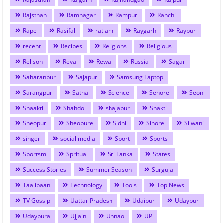
Rajsthan
Ramnagar
Rampur
Ranchi
Rape
Rasifal
ratlam
Raygarh
Raypur
recent
Recipes
Religions
Religious
Relison
Reva
Rewa
Russia
Sagar
Saharanpur
Sajapur
Samsung Laptop
Sarangpur
Satna
Science
Sehore
Seoni
Shaakti
Shahdol
shajapur
Shakti
Sheopur
Sheopure
Sidhi
Sihore
Silwani
singer
social media
Sport
Sports
Sportsm
Spritual
Sri Lanka
States
Success Stories
Summer Season
Surguja
Taalibaan
Technology
Tools
Top News
TV Gossip
Uattar Pradesh
Udaipur
Udaypur
Udaypura
Ujjain
Unnao
UP