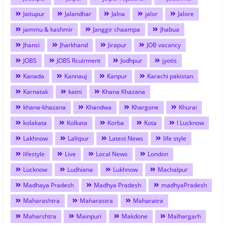
Jaitupur
Jalandhar
Jalna
jalor
Jalore
jammu & kashmir
Janggir chaampa
Jhabua
Jhansi
Jharkhand
Jirapur
JOB vacancy
JOBS
JOBS Rcuirment
Jodhpur
jyotis
Kanada
Kannauj
Kanpur
Karachi pakistan
Karnatak
katni
Khana Khazana
khana-khazana
Khandwa
Khargone
Khurai
kolakata
Kolkata
Korba
Kota
l Lucknow
Lakhnow
Lalitpur
Latest News
life style
lifestyle
Live
Local News
London
Lucknow
Ludhiana
Lukhnow
Machalpur
Madhaya Pradesh
Madhya Pradesh
madhyaPradesh
Maharashtra
Maharastra
Maharatra
Maharshtra
Mainpuri
Makdone
Malhargarh