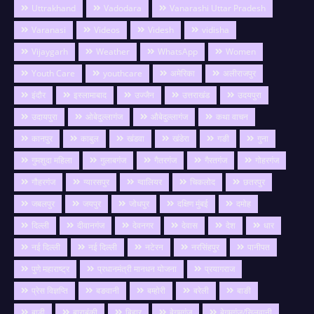
Uttrakhand
Vadodara
Vanarashi Uttar Pradesh
Varanasi
Videos
Videsh
vidisha
Vijaygarh
Weather
WhatsApp
Women
Youth Care
youthcare
अमेरिका
अलीराजपुर
इंदौर
इस्लामाबाद
उज्जैन
उत्तराखंड
उदयपुरा
उदायपुरा
ओबेदुल्लागंज
औबेदुल्लागंज
कथा वाचन
कानपुर
काबुल
खंडवा
खंडेरा
गङी
गुना
गुमशुदा महिला
गुलाबगंज
गैतरगंज
गैरतगंज
गोहरगंज
गौहरगंज
ग्यारसपुर
ग्वालियर
चिकलोद
छतरपुर
जबलपुर
जयपुर
जोधपुर
दक्षिण मुंबई
दमोह
दिल्ली
दीवानगंज
देवनगर
देवास
देश
धार
नई दिल्ली
नई दिल्ली
नटेरन
नरसिंहपुर
पानीपत
पुणे महाराष्ट्र
प्रधानमंत्री मानधन योजना
प्रयागराज
प्रेस विज्ञप्ति
बङवानी
बम्होरी
बरेली
बाङी
बाडी
बाराबंकी
बिहार
बेगमगंज
बेगमगंज/सिलवानी