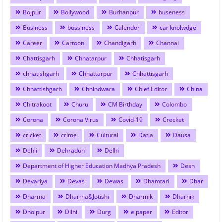
Bojpur
Bollywood
Burhanpur
buseness
Business
bussiness
Calendor
car knolwdge
Career
Cartoon
Chandigarh
Channai
Chattisgarh
Chhatarpur
Chhatisgarh
chhatishgarh
Chhattarpur
Chhattisgarh
Chhattishgarh
Chhindwara
Chief Editor
China
Chitrakoot
Churu
CM Birthday
Colombo
Corona
Corona Virus
Covid-19
Crecket
cricket
crime
Cultural
Datia
Dausa
Dehli
Dehradun
Delhi
Department of Higher Education Madhya Pradesh
Desh
Devariya
Devas
Dewas
Dhamtari
Dhar
Dharma
Dharma&Jotishi
Dharmik
Dharnik
Dholpur
Dilhi
Durg
e paper
Editor