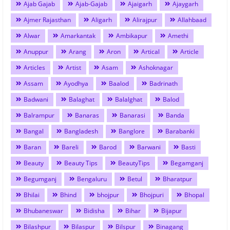
Ajab Gajab
Ajab-Gajab
Ajaigarh
Ajaygarh
Ajmer Rajasthan
Aligarh
Alirajpur
Allahbaad
Alwar
Amarkantak
Ambikapur
Amethi
Anuppur
Arang
Aron
Artical
Article
Articles
Artist
Asam
Ashoknagar
Assam
Ayodhya
Baalod
Badrinath
Badwani
Balaghat
Balalghat
Balod
Balrampur
Banaras
Banarasi
Banda
Bangal
Bangladesh
Banglore
Barabanki
Baran
Bareli
Barod
Barwani
Basti
Beauty
Beauty Tips
BeautyTips
Begamganj
Begumganj
Bengaluru
Betul
Bharatpur
Bhilai
Bhind
bhojpur
Bhojpuri
Bhopal
Bhubaneswar
Bidisha
Bihar
Bijapur
Bilashpur
Bilaspur
Bilspur
Binagang