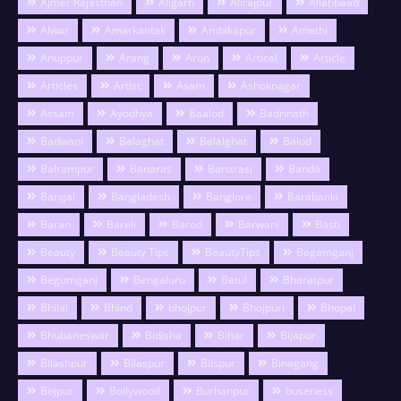
Ajmer Rajasthan
Aligarh
Alirajpur
Allahbaad
Alwar
Amarkantak
Ambikapur
Amethi
Anuppur
Arang
Aron
Artical
Article
Articles
Artist
Asam
Ashoknagar
Assam
Ayodhya
Baalod
Badrinath
Badwani
Balaghat
Balalghat
Balod
Balrampur
Banaras
Banarasi
Banda
Bangal
Bangladesh
Banglore
Barabanki
Baran
Bareli
Barod
Barwani
Basti
Beauty
Beauty Tips
BeautyTips
Begamganj
Begumganj
Bengaluru
Betul
Bharatpur
Bhilai
Bhind
bhojpur
Bhojpuri
Bhopal
Bhubaneswar
Bidisha
Bihar
Bijapur
Bilashpur
Bilaspur
Bilspur
Binagang
Bojpur
Bollywood
Burhanpur
buseness