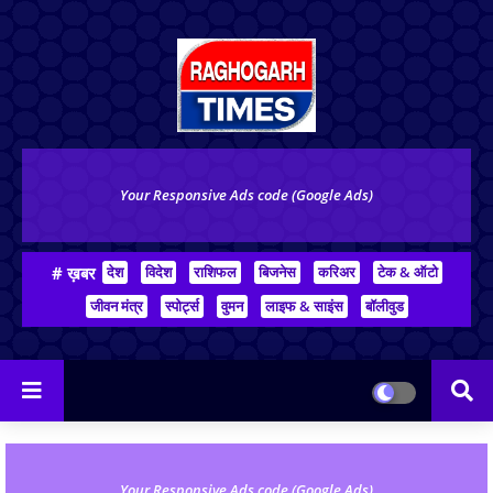
Your Responsive Ads code (Google Ads)
# ख़बर
देश
विदेश
राशिफल
बिजनेस
करिअर
टेक & ऑटो
जीवन मंत्र
स्पोर्ट्स
वुमन
लाइफ & साइंस
बॉलीवुड
Your Responsive Ads code (Google Ads)