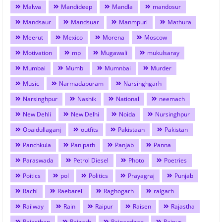
Malwa
Mandideep
Mandla
mandosur
Mandsaur
Mandsuar
Manmpuri
Mathura
Meerut
Mexico
Morena
Moscow
Motivation
mp
Mugawali
mukulsaray
Mumbai
Mumbi
Mumnbai
Murder
Music
Narmadapuram
Narsinghgarh
Narsinghpur
Nashik
National
neemach
New Dehli
New Delhi
Noida
Nursinghpur
Obaidullaganj
outfits
Pakistaan
Pakistan
Panchkula
Panipath
Panjab
Panna
Paraswada
Petrol Diesel
Photo
Poetries
Poitics
pol
Politics
Prayagraj
Punjab
Rachi
Raebareli
Raghogarh
raigarh
Railway
Rain
Raipur
Raisen
Rajastha
Rajasthan
Rajgarh
Rajnandgao
Rajpur