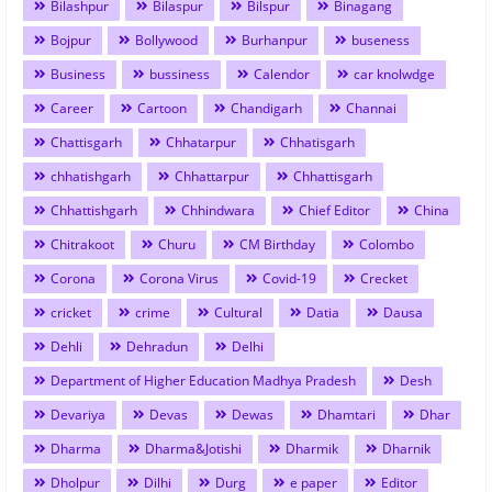
Bilashpur
Bilaspur
Bilspur
Binagang
Bojpur
Bollywood
Burhanpur
buseness
Business
bussiness
Calendor
car knolwdge
Career
Cartoon
Chandigarh
Channai
Chattisgarh
Chhatarpur
Chhatisgarh
chhatishgarh
Chhattarpur
Chhattisgarh
Chhattishgarh
Chhindwara
Chief Editor
China
Chitrakoot
Churu
CM Birthday
Colombo
Corona
Corona Virus
Covid-19
Crecket
cricket
crime
Cultural
Datia
Dausa
Dehli
Dehradun
Delhi
Department of Higher Education Madhya Pradesh
Desh
Devariya
Devas
Dewas
Dhamtari
Dhar
Dharma
Dharma&Jotishi
Dharmik
Dharnik
Dholpur
Dilhi
Durg
e paper
Editor