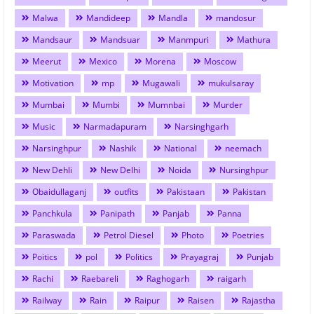
Malwa
Mandideep
Mandla
mandosur
Mandsaur
Mandsuar
Manmpuri
Mathura
Meerut
Mexico
Morena
Moscow
Motivation
mp
Mugawali
mukulsaray
Mumbai
Mumbi
Mumnbai
Murder
Music
Narmadapuram
Narsinghgarh
Narsinghpur
Nashik
National
neemach
New Dehli
New Delhi
Noida
Nursinghpur
Obaidullaganj
outfits
Pakistaan
Pakistan
Panchkula
Panipath
Panjab
Panna
Paraswada
Petrol Diesel
Photo
Poetries
Poitics
pol
Politics
Prayagraj
Punjab
Rachi
Raebareli
Raghogarh
raigarh
Railway
Rain
Raipur
Raisen
Rajastha