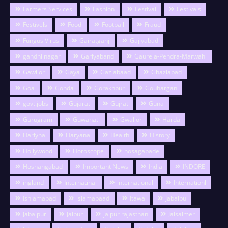
Farmers Services
Fashion
Festival
Festivals
Festivels
Food
Football
Fraud
Fungus Virus
Gairatganj
Gajiyabad
gandhi nagar
Gariyaband
Gaurela-Pendra-Marwahi
Gawlior
Gaya
Gaziabaad
Ghaziabad
Goa
Gonda
Gorakhpur
Gouhargan
govt.jobs
Gujarat
Gujrat
Guna
Gurugram
Guwahati
Gwalior
Harda
Hariyna
Haryana
Health
History
Hollywood
Horoscope
hosagabade
Hoshangabad
Important News
India
INDORE
ingland
Internatinal
international
Internationl
Ishlamabad
islamabaad
Itawa
Jabalpu
Jabalpur
Jaipur
jaipur rajasthan
Jaisalmer