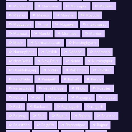
Mandsaur
Mandsuar
Manmpuri
Mathura
Meerut
Mexico
Morena
Moscow
Motivation
mp
Mugawali
mukulsaray
Mumbai
Mumbi
Mumnbai
Murder
Music
Narmadapuram
Narsinghgarh
Narsinghpur
Nashik
National
neemach
New Dehli
New Delhi
Noida
Nursinghpur
Obaidullaganj
outfits
Pakistaan
Pakistan
Panchkula
Panipath
Panjab
Panna
Paraswada
Petrol Diesel
Photo
Poetries
Poitics
pol
Politics
Prayagraj
Punjab
Rachi
Raebareli
Raghogarh
raigarh
Railway
Rain
Raipur
Raisen
Rajastha
Rajasthan
Rajgarh
Rajnandgao
Rajpur