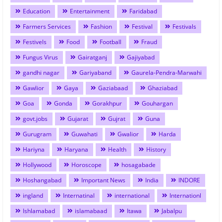
Education
Entertainment
Faridabad
Farmers Services
Fashion
Festival
Festivals
Festivels
Food
Football
Fraud
Fungus Virus
Gairatganj
Gajiyabad
gandhi nagar
Gariyaband
Gaurela-Pendra-Marwahi
Gawlior
Gaya
Gaziabaad
Ghaziabad
Goa
Gonda
Gorakhpur
Gouhargan
govt.jobs
Gujarat
Gujrat
Guna
Gurugram
Guwahati
Gwalior
Harda
Hariyna
Haryana
Health
History
Hollywood
Horoscope
hosagabade
Hoshangabad
Important News
India
INDORE
ingland
Internatinal
international
Internationl
Ishlamabad
islamabaad
Itawa
Jabalpu