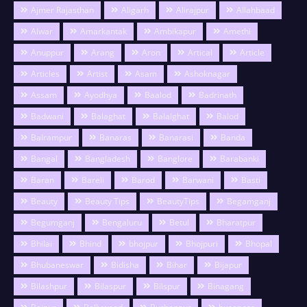
Ajmer Rajasthan
Aligarh
Alirajpur
Allahbaad
Alwar
Amarkantak
Ambikapur
Amethi
Anuppur
Arang
Aron
Artical
Article
Articles
Artist
Asam
Ashoknagar
Assam
Ayodhya
Baalod
Badrinath
Badwani
Balaghat
Balalghat
Balod
Balrampur
Banaras
Banarasi
Banda
Bangal
Bangladesh
Banglore
Barabanki
Baran
Bareli
Barod
Barwani
Basti
Beauty
Beauty Tips
BeautyTips
Begamganj
Begumganj
Bengaluru
Betul
Bharatpur
Bhilai
Bhind
bhojpur
Bhojpuri
Bhopal
Bhubaneswar
Bidisha
Bihar
Bijapur
Bilashpur
Bilaspur
Bilspur
Binagang