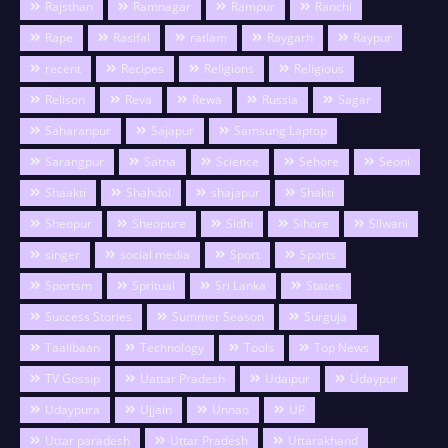
Rajsthan
Ramnagar
Rampur
Ranchi
Rape
Rasifal
ratlam
Raygarh
Raypur
recent
Recipes
Religions
Religious
Relison
Reva
Rewa
Russia
Sagar
Saharanpur
Sajapur
Samsung Laptop
Sarangpur
Satna
Science
Sehore
Seoni
Shaakti
Shahdol
shajapur
Shakti
Sheopur
Sheopure
Sidhi
Sihore
Silwani
singer
social media
Sport
Sports
Sportsm
Spritual
Sri Lanka
States
Success Stories
Summer Season
Surguja
Taalibaan
Technology
Tools
Top News
TV Gossip
Uattar Pradesh
Udaipur
Udaypur
Udaypura
Ujjain
Unnao
UP
Uttar paradesh
Uttar Pradesh
Uttarakhand