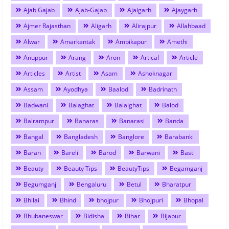
Ajab Gajab
Ajab-Gajab
Ajaigarh
Ajaygarh
Ajmer Rajasthan
Aligarh
Alirajpur
Allahbaad
Alwar
Amarkantak
Ambikapur
Amethi
Anuppur
Arang
Aron
Artical
Article
Articles
Artist
Asam
Ashoknagar
Assam
Ayodhya
Baalod
Badrinath
Badwani
Balaghat
Balalghat
Balod
Balrampur
Banaras
Banarasi
Banda
Bangal
Bangladesh
Banglore
Barabanki
Baran
Bareli
Barod
Barwani
Basti
Beauty
Beauty Tips
BeautyTips
Begamganj
Begumganj
Bengaluru
Betul
Bharatpur
Bhilai
Bhind
bhojpur
Bhojpuri
Bhopal
Bhubaneswar
Bidisha
Bihar
Bijapur