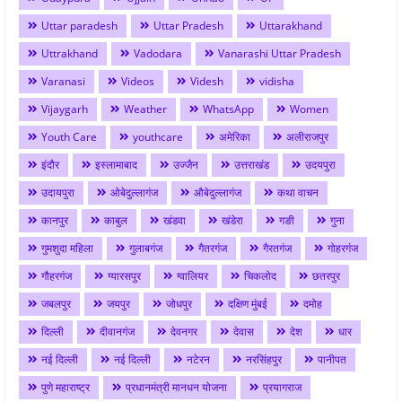
Uttar paradesh
Uttar Pradesh
Uttarakhand
Uttrakhand
Vadodara
Vanarashi Uttar Pradesh
Varanasi
Videos
Videsh
vidisha
Vijaygarh
Weather
WhatsApp
Women
Youth Care
youthcare
अमेरिका
अलीराजपुर
इंदौर
इस्लामाबाद
उज्जैन
उत्तराखंड
उदयपुरा
उदायपुरा
ओबेदुल्लागंज
औबेदुल्लागंज
कथा वाचन
कानपुर
काबुल
खंडवा
खंडेरा
गङी
गुना
गुमशुदा महिला
गुलाबगंज
गैतरगंज
गैरतगंज
गोहरगंज
गौहरगंज
ग्यारसपुर
ग्वालियर
चिकलोद
छतरपुर
जबलपुर
जयपुर
जोधपुर
दक्षिण मुंबई
दमोह
दिल्ली
दीवानगंज
देवनगर
देवास
देश
धार
नई दिल्ली
नई दिल्ली
नटेरन
नरसिंहपुर
पानीपत
पुणे महाराष्ट्र
प्रधानमंत्री मानधन योजना
प्रयागराज