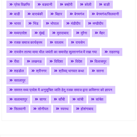
प्रेस विज्ञप्ति
बङवानी
बम्होरी
बरेली
बाङी
बाडी
बाराबंकी
बिहार
बेगमगंज
बेगमगंज/सिलवानी
भारत
भिंड
भोपाल
मंडीदीप
मण्डीदीप
मध्यप्रदेश
मुंबई
मुरादाबाद
मुरैना
मैहर
रजक समाज कार्यक्रम
रतलाम
रायसेन
रायसेन तात्या मामा भील जयंती का समारोह सुल्तानगंज में रखा गया
राहतगढ़
रीवा
लखनऊ
विदिशा
विदेश
विलासपुर
शहडोल
श्रीनगर
श्रीमद् भागवत कथा
सतना
सतलापुर
समस्त मध्य प्रदेश मै अनुसूचित जाति हेतु रजक समाज द्वारा कमिश्नर को ज्ञापन
सलामतपुर
सागर
साँची
सांची
सांचेत
सिलवानी
सोनीपत
स्वस्थ
होशंगाबाद