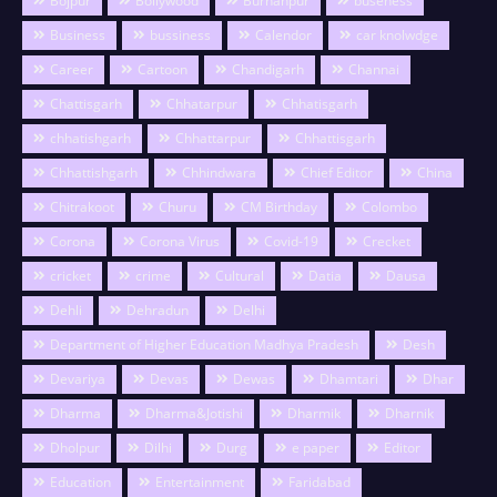
Bojpur
Bollywood
Burhanpur
buseness
Business
bussiness
Calendor
car knolwdge
Career
Cartoon
Chandigarh
Channai
Chattisgarh
Chhatarpur
Chhatisgarh
chhatishgarh
Chhattarpur
Chhattisgarh
Chhattishgarh
Chhindwara
Chief Editor
China
Chitrakoot
Churu
CM Birthday
Colombo
Corona
Corona Virus
Covid-19
Crecket
cricket
crime
Cultural
Datia
Dausa
Dehli
Dehradun
Delhi
Department of Higher Education Madhya Pradesh
Desh
Devariya
Devas
Dewas
Dhamtari
Dhar
Dharma
Dharma&Jotishi
Dharmik
Dharnik
Dholpur
Dilhi
Durg
e paper
Editor
Education
Entertainment
Faridabad