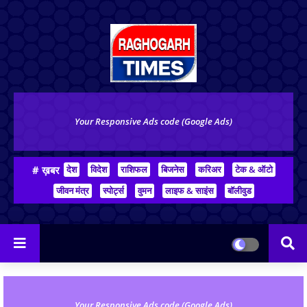
Your Responsive Ads code (Google Ads)
# ख़बर
देश
विदेश
राशिफल
बिजनेस
करिअर
टेक & ऑटो
जीवन मंत्र
स्पोर्ट्स
वुमन
लाइफ & साइंस
बॉलीवुड
Your Responsive Ads code (Google Ads)