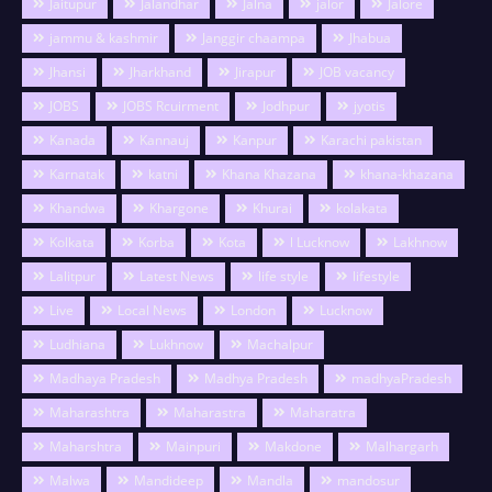
Jaitupur
Jalandhar
Jalna
jalor
Jalore
jammu & kashmir
Janggir chaampa
Jhabua
Jhansi
Jharkhand
Jirapur
JOB vacancy
JOBS
JOBS Rcuirment
Jodhpur
jyotis
Kanada
Kannauj
Kanpur
Karachi pakistan
Karnatak
katni
Khana Khazana
khana-khazana
Khandwa
Khargone
Khurai
kolakata
Kolkata
Korba
Kota
l Lucknow
Lakhnow
Lalitpur
Latest News
life style
lifestyle
Live
Local News
London
Lucknow
Ludhiana
Lukhnow
Machalpur
Madhaya Pradesh
Madhya Pradesh
madhyaPradesh
Maharashtra
Maharastra
Maharatra
Maharshtra
Mainpuri
Makdone
Malhargarh
Malwa
Mandideep
Mandla
mandosur