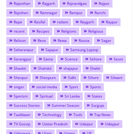
Rajasthan
Rajgarh
Rajnandgao
Rajpur
Rajsthan
Ramnagar
Rampur
Ranchi
Rape
Rasifal
ratlam
Raygarh
Raypur
recent
Recipes
Religions
Religious
Relison
Reva
Rewa
Russia
Sagar
Saharanpur
Sajapur
Samsung Laptop
Sarangpur
Satna
Science
Sehore
Seoni
Shaakti
Shahdol
shajapur
Shakti
Sheopur
Sheopure
Sidhi
Sihore
Silwani
singer
social media
Sport
Sports
Sportsm
Spritual
Sri Lanka
States
Success Stories
Summer Season
Surguja
Taalibaan
Technology
Tools
Top News
TV Gossip
Uattar Pradesh
Udaipur
Udaypur
Udaypura
Ujjain
Unnao
UP