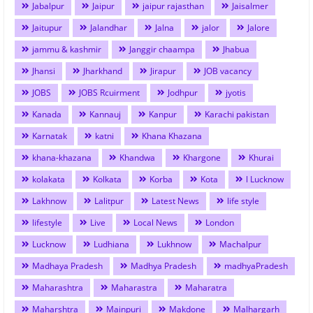
Jabalpur
Jaipur
jaipur rajasthan
Jaisalmer
Jaitupur
Jalandhar
Jalna
jalor
Jalore
jammu & kashmir
Janggir chaampa
Jhabua
Jhansi
Jharkhand
Jirapur
JOB vacancy
JOBS
JOBS Rcuirment
Jodhpur
jyotis
Kanada
Kannauj
Kanpur
Karachi pakistan
Karnatak
katni
Khana Khazana
khana-khazana
Khandwa
Khargone
Khurai
kolakata
Kolkata
Korba
Kota
l Lucknow
Lakhnow
Lalitpur
Latest News
life style
lifestyle
Live
Local News
London
Lucknow
Ludhiana
Lukhnow
Machalpur
Madhaya Pradesh
Madhya Pradesh
madhyaPradesh
Maharashtra
Maharastra
Maharatra
Maharshtra
Mainpuri
Makdone
Malhargarh